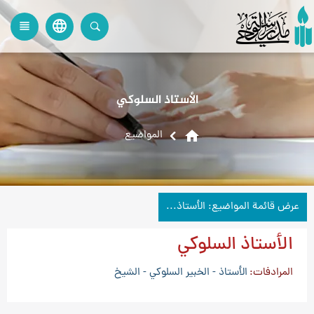
language
view_headline
close
search
الأستاذ السلوكي
home
المواضیع
عرض قائمة المواضيع: الأستاذ السلوكي
الأستاذ السلوكي
المرادفات
الأستاذ - الخبير السلوكي - الشيخ