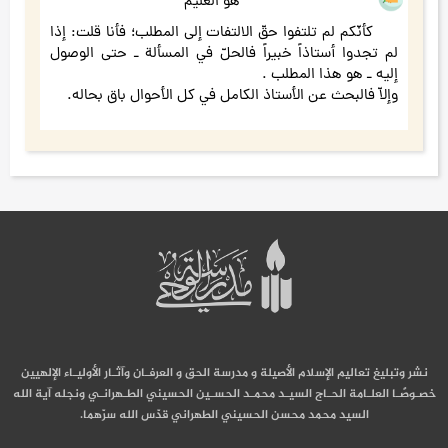
هو العليم
كأنّكم لم تلتفوا حقّ الالتفات إلى المطلب؛ فأنا قلت: إذا
لم تجدوا أستاذاً خبيراً فالحلّ في المسألة ـ حتى الوصول
إليه ـ هو هذا المطلب .
وإلاّ فالبحث عن الأستاذ الكامل في كل الأحوال باق بحاله.
نشر وتبليغ تعاليم الإسلام الأصيلة و مدرسة الحق و العرفـان وآثـار الأوليـاء الإلهيين
خصـوصًـا العلـامة الحـاج السيـد محمـد الحسـين الحسيني الطـهرانـي ونجله آية الله
السيد محمد محسن الحسيني الطهراني قدّس الله سرّهما.