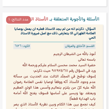
الأسئلة والأجوبة المتعلقة بـ
الأستاذ السلوكي
عدد النتائج: ۱
السؤال: ذكرتم انه من لم يجد الاستاذ فعليه ان يعمل بوصايا
العلامة الطهراني الا يتعارض ذلك مع اصل ضرورة الاستاذ
الحي
القسم: الأخلاق والعرفان
الكود: ٦۱۲٦
أعوذ بالله من الشيطان الرجيم
باسمه تعالى
حضرة السيد محمد محسن السلام عليكم ورحمة الله
ورد في السؤال رقم ٩۸٩۲٤/٦۱۱ حيث ذكرتم:
[سوف نوضّح في المجلّد الثالث عند الحديث عن مسألة
عدم وجود الأستاذ أنّه ووفقاً لوصايا نفس العلامة رضوان
الله عليه كلّ من يلتزم بتعاليم وأسس هذا الوليّ العظيم
ويعتقد بها ويسير على أساسها فسوف يفتح الله أمامه
باب الهداية قطعاً]
كيف نجمع بين هذا الكلام وبين نظرية الأستاذ الذي يصر