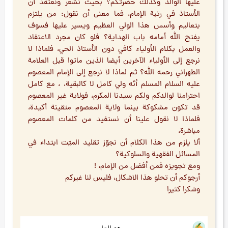
عليها الوالد وكذلك حضرتكم؟ بحيث نشعر ونعتقد أن
الأستاذ في رتبة الإمام، فما معنى أن نقول: من يلتزم
بتعاليم وأسس هذا الولي العظيم ويسير عليها فسوف
يفتح الله أمامه باب الهداية؟ فلو كان مجرد الاعتقاد
والعمل بكلام الأولياء كافي دون الأستاذ الحي، فلماذا لا
نرجع إلى الأولياء الآخرين أيضا الذين ماتوا قبل العلامة
الطهراني رحمه الله؟ ثم لماذا لا نرجع إلى الإمام المعصوم
عليه السلام المسلم أنّه ولي كامل لا كالبقية، ، مع كامل
احترامنا لوالدكم ولكم سيدنا المكرم، فولاية غير المعصوم
قد تكون مشكوكة بينما ولاية المعصوم متقينة أكيدة،
فلماذا لا نقول علينا أن نستفيد من كلمات المعصوم
مباشرة،
ألا يلزم من هذا الكلام أن نجوّز تقليد الميّت ابتداء في
المسائل الفقهية والسلوكية؟
ومع تجويزه فمن أفضل من الإمام، !
أرجوكم أن تحلو هذا الاشكال، فليس لنا غيركم
وشكرا كثيرا