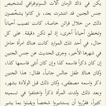
يكن في ذاك الزمان آلات السونوغرافي لتشخيص
جنس الجنين قد انتشرت بعد، بل كانوا يشخّصون
ذلك من خلال قرائن خاصة، كانت تصيب أحياناً
وتخطئ أحياناً أخرى، إذ لم تكن دقيقة. على كل
حال، في أحد تلك الموارد كانت هناك امرأة حامل
في شهرها الأخير، وجرى الحديث عن جنس الجنين
إن كان ذكراً فاسمه كذا وإن كان أنثى فاسمها كذا،
وكان هناك طفل جالس جانباً، فقال: هذا الجنين
ذكر واسمه مصطفى، وكان ذلك قبل الولادة بشهر،
وبعد ذلك ولدت المرأة ذكراً واختلفوا في تسميته
كثيراً، فقرّروا أن يستشيروا شخصاً ويقبلوا بما يشير