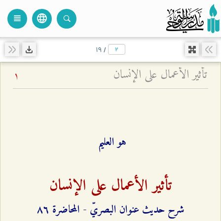
language
view_headline
close
search
۱٩
/
تأثير الأعمال على الإنسان
1
هو العليم
تأثير الأعمال على الإنسان
شرح حديث عنوان البصريّ - المحاضرة ۸٦