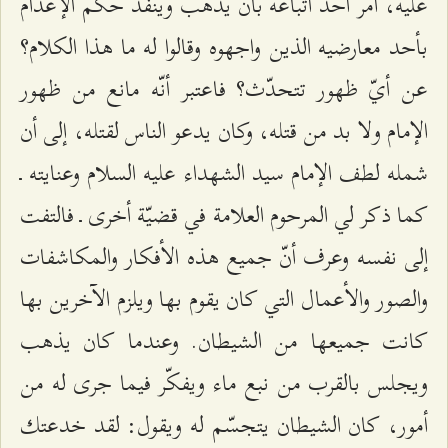
عليه، أمر أحد أتباعه بأن يذهب وينفّذ حكم الإعدام
بأحد معارضيه الذين واجهوه وقالوا له ما هذا الكلام؟
عن أيّ ظهور تتحدّث؟ فاعتبر أنّه مانع من ظهور
الإمام ولا بد من قتله، وكان يدعو الناس لقتله، إلى أن
شمله لطف الإمام سيد الشهداء عليه السلام وعنايته ـ
كما ذكر لي المرحوم العلامة في قضيّة أخرى ـ فالتفت
إلى نفسه وعرف أنّ جميع هذه الأفكار والمكاشفات
والصور والأعمال التي كان يقوم بها ويلزم الآخرين بها
كانت جميعها من الشيطان. وعندما كان يذهب
ويجلس بالقرب من نبع ماء ويفكّر فيما جرى له من
أمور، كان الشيطان يتجسّم له ويقول: لقد خدعتك