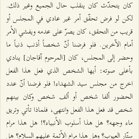
كان يتحدّث كان ينقلب حال الجميع وغير ذلك.
لكن لو فرض تحقّق أمر غير عادي في المجلس أو
قريب من التحقق، كان يصرّ على عدمه ويفشي الأمر
أمام الآخرين. فلو فرضنا أنّ شخصاً أذنب ذنباً ما
وحضر إلى المجلس، كان [المرحوم آقاجان] ينادي
بأعلى صوته: أيها الشخص الذي فعل هذا الفعل
اخرج من مجلس سيد الشهداء! فلو فرضنا أنّ عدد
الحضور ألفا شخص أو ألف شخص وكان بينهم
شخص قد فعل هذا الفعل وانتهى، فلماذا تأتي وتريق
ماء وجهه؟ هل هذا أسلوب الأنبياء؟! هل هذا مرام
ستّار العيوب؟ وهل هذا مرام الأئمة عليهم السلام؟ هل