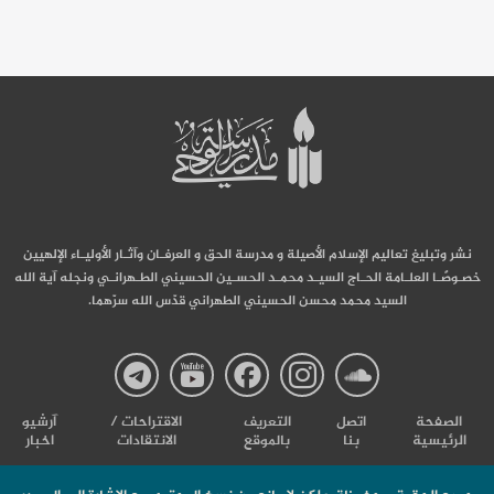
نشر وتبليغ تعاليم الإسلام الأصيلة و مدرسة الحق و العرفـان وآثـار الأوليـاء الإلهيين
خصـوصًـا العلـامة الحـاج السيـد محمـد الحسـين الحسيني الطـهرانـي ونجله آية الله
السيد محمد محسن الحسيني الطهراني قدّس الله سرّهما.
صفحة
صفحة
صفحة
صفحة
صفحة
الصفحة
اتصل
التعریف
الاقتراحات /
آرشیو
الرئيسية
بنا
بالموقع
الانتقادات
اخبار
مدرسة
مدرسة
مدرسة
مدرسة
مدرس