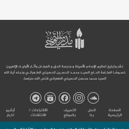
نشر وتبليغ تعاليم الإسلام الأصيلة و مدرسة الحق و العرفـان وآثـار الأوليـاء الإلهيين
خصـوصًـا العلـامة الحـاج السيـد محمـد الحسـين الحسيني الطـهرانـي ونجله آية الله
السيد محمد محسن الحسيني الطهراني قدّس الله سرّهما.
صفحة
صفحة
صفحة
صفحة
صفحة
الصفحة
اتصل
التعریف
الاقتراحات /
آرشیو
الرئيسية
بنا
بالموقع
الانتقادات
اخبار
مدرسة
مدرسة
مدرسة
مدرسة
مدرس