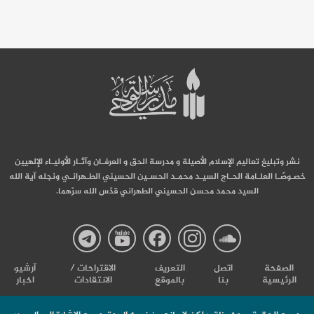
نشر وتبليغ تعاليم الإسلام الأصيلة و مدرسة الحق و العرفـان وآثـار الأوليـاء الإلهيين
خصـوصًـا العلـامة الحـاج السيـد محمـد الحسـين الحسيني الطـهرانـي ونجله آية الله
السيد محمد محسن الحسيني الطهراني قدّس الله سرّهما.
صفحة
صفحة
صفحة
صفحة
صفحة
الصفحة
اتصل
التعریف
الاقتراحات /
آرشیو
الرئيسية
بنا
بالموقع
الانتقادات
اخبار
مدرسة
مدرسة
مدرسة
مدرسة
مدرس