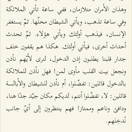
وهذان الأمران متلازمان، ففي ساعة تأتي الملائكة
وفي ساعة تذهب، ويأتي الشيطان محلّها. ثمّ يستغفر
الإنسان، فيذهب أولئك ويأتي هؤلاء. ثمّ تحدث
أحداث أخرى، فيأتي أولئك. هكذا هم يقفون خلف
جدار قلبنا يطلبون إذن الدخول، لنرى لأيّهم نأذن
ونجعل بيت القلب مأوى لمن! فهل نأذن للملائكة
بالدخول قائلين: تفضّلوا، أم نأذن للشيطان والأبالسة
قائلين: لا، تفضّلوا أنتم، لديكم مكان جيّد جدًا هنا،
ودافئ وناعم وممتاز! فهم ينتظرون إلى أيّ جانب
نُدخِلهم.