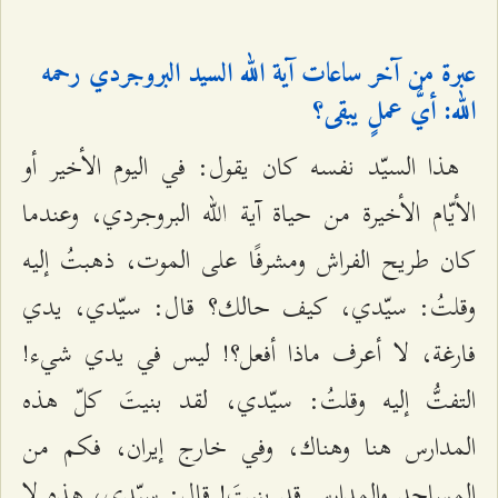
عبرة من آخر ساعات آية الله السيد البروجردي رحمه
الله: أيُّ عملٍ يبقى؟
هذا السيّد نفسه كان يقول: في اليوم الأخير أو
الأيّام الأخيرة من حياة آية الله البروجردي، وعندما
كان طريح الفراش ومشرفًا على الموت، ذهبتُ إليه
وقلتُ: سيّدي، كيف حالك؟ قال: سيّدي، يدي
فارغة، لا أعرف ماذا أفعل؟! ليس في يدي شيء!
التفتُّ إليه وقلتُ: سيّدي، لقد بنيتَ كلّ هذه
المدارس هنا وهناك، وفي خارج إيران، فكم من
المساجد والمدارس قد بنيتَ! قال: سيّدي، هذه لا