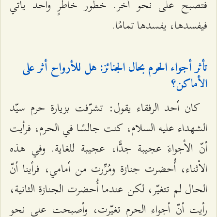
فتصبح على نحو آخر. خطور خاطرٍ واحد يأتي
فيفسدها، يفسدها تمامًا.
تأثر أجواء الحرم بحال الجنائز: هل للأرواح أثر على
الأماكن؟
كان أحد الرفقاء يقول: تشرّفت بزيارة حرم سيّد
الشهداء عليه السلام، كنت جالسًا في الحرم، فرأيت
أنّ الأجواءَ عجيبة جدًّا، عجيبة للغاية. وفي هذه
الأثناء، أُحضرت جنازة ومُرِّرت من أمامي، فرأينا أنّ
الحال لم تتغيّر، لكن عندما أُحضرت الجنازة الثانية،
رأيت أنّ أجواء الحرم تغيّرت، وأصبحت على نحو