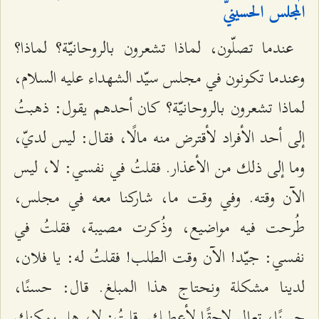
المجلس الحسينيّ
عندما تصلّون، لماذا تشعرون بالروحانيّة؟ لماذا؟
وعندما تكونون في مجلس سيّد الشهداء عليه السلام،
لماذا تشعرون بالروحانيّة؟ كان أحدهم يقول: ذهبتُ
إلى أحد الأفراد لأقترض منه مالًا، فقال: ليس لديّ،
وما إلى ذلك من الأعذار. فقلتُ في نفسي: لا، ليس
الآن وقته. وفي وقت ما، شاركنا معه في مجلس،
طُرحت فيه مواضيع، وذُكرت مصيبة، فقلتُ في
نفسي: جيّد! الآن وقت الطلب! فقلتُ له: يا فلان،
لدينا مشكلة ونحتاج هذا المبلغ. قال: حسنًا،
حسنًا، تعال لاحقًا لأعطيك. قلتُ: لا، هل يمكنك