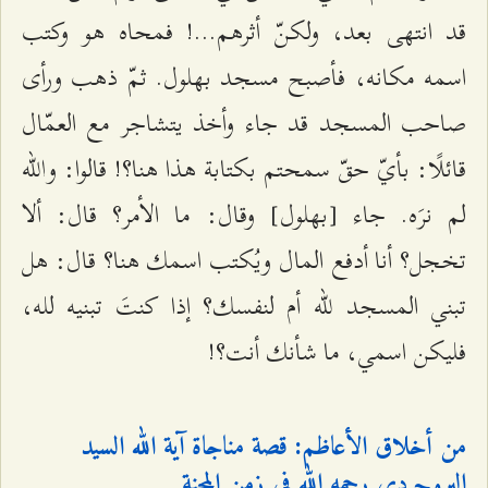
قد انتهى بعد، ولكنّ أثرهم...! فمحاه هو وكتب
اسمه مكانه، فأصبح مسجد بهلول. ثمّ ذهب ورأى
صاحب المسجد قد جاء وأخذ يتشاجر مع العمّال
قائلًا: بأيّ حقّ سمحتم بكتابة هذا هنا؟! قالوا: والله
لم نرَه. جاء [بهلول] وقال: ما الأمر؟ قال: ألا
تخجل؟ أنا أدفع المال ويُكتب اسمك هنا؟ قال: هل
تبني المسجد للّه أم لنفسك؟ إذا كنتَ تبنيه لله،
فليكن اسمي، ما شأنك أنت؟!
من أخلاق الأعاظم: قصة مناجاة آية الله السيد
البروجردي رحمه الله في زمن المحنة