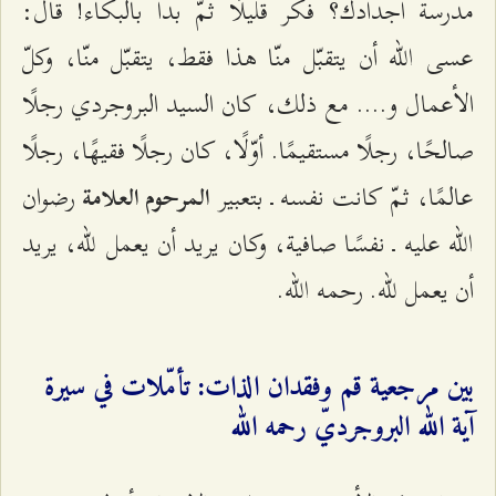
مدرسة أجدادك؟ فكّر قليلًا ثمّ بدأ بالبكاء! قال:
عسى الله أن يتقبّل منّا هذا فقط، يتقبّل منّا، وكلّ
الأعمال و.... مع ذلك، كان السيد البروجردي رجلًا
صالحًا، رجلًا مستقيمًا. أوّلًا، كان رجلًا فقيهًا، رجلًا
عالمًا، ثمّ كانت نفسه ـ بتعبير
رضوان
المرحوم العلامة
الله عليه ـ نفسًا صافية، وكان يريد أن يعمل للّه، يريد
أن يعمل للّه. رحمه الله.
بين مرجعية قم وفقدان الذات: تأمّلات في سيرة
آية الله البروجرديّ رحمه الله