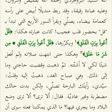
الله السيّد البروجردي رحمه الله بقميص وسروال،
وعليه عباءة رقيقة، وقد ربط منديلًا أبيض على رأسه
كعمامة بيضاء، يصلّي ويقرأ السور الأربع التي تبدأ بـ
"قل" بحضور قلب عجيب! كانت عبارته هكذا:
﴿قُلْ
ويكرّرها،
أَعُوذُ بِرَبِّ الْفَلَقِ﴾
﴿قُلْ أَعُوذُ بِرَبِّ الْفَلَقِ ۱ مِن
۱
وهكذا حتى انتهت صلاته ولم أفعل
شَرِّ مَا خَلَقَ﴾
٢
شيئًا لكي لا أشتّته. ثمّ ذهبت وقضيت حاجتي وما
إلى ذلك. وفي صباح الغد، ذهبتُ إليه وقلتُ:
سيّدي، رأيتُك البارحة تصلّي، ولكن بدت حالك
مضطربة وغير عاديّة. فقال: ألا ترى؟ ألا ترى وضع
البلاد وما يجري فيها؟ ما الذي يمكننا فعله سوى أن