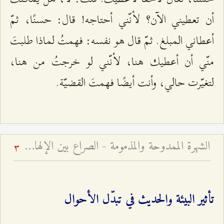
أن تعطيني الآن؟ لأنّني أحتاجه! قال: حسنًا، ثمّ
أعطاني المبلغ. ثمّ قال هو نفسه: فهمتُ لماذا طلبتَ
منّي أن أعطيك هنا، لأنّني لو خرجتُ من هنا،
لتغيّرت حالي، وأنت أيضًا فهمتَ القضيّة.
الشهرة الممدوحة والمذمومة - الصراع بين الإلهام الإلهي والوسوسة الشيطانية
3
تأثير البيئة والحديث في تبدّل الأحوال