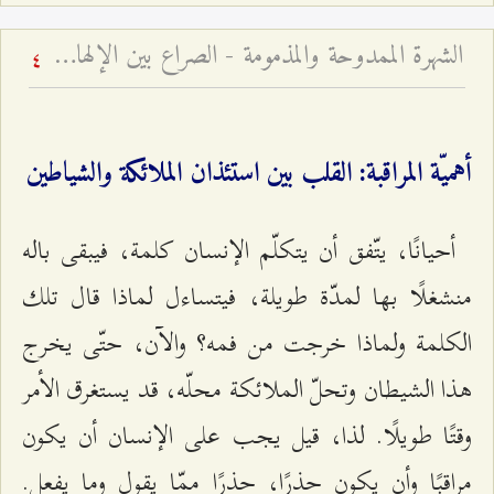
الشهرة الممدوحة والمذمومة - الصراع بين الإلهام الإلهي والوسوسة الشيطانية
4
أهميّة المراقبة: القلب بين استئذان الملائكة والشياطين
أحيانًا، يتّفق أن يتكلّم الإنسان كلمة، فيبقى باله
منشغلًا بها لمدّة طويلة، فيتساءل لماذا قال تلك
الكلمة ولماذا خرجت من فمه؟ والآن، حتّى يخرج
هذا الشيطان وتحلّ الملائكة محلّه، قد يستغرق الأمر
وقتًا طويلًا. لذا، قيل يجب على الإنسان أن يكون
مراقبًا وأن يكون حذرًا، حذرًا ممّا يقول وما يفعل.