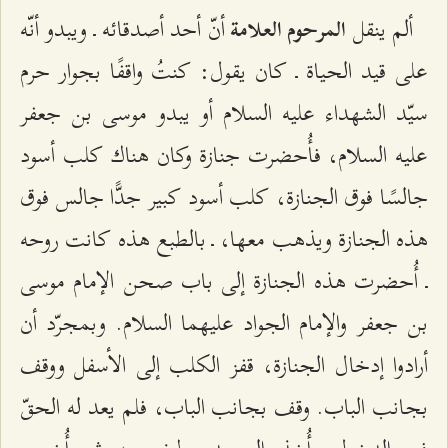
ألم ينقل
أنّ أحد أصدقائه ـ ويبدو أنّه
المرحوم العلامة
على قيد الحياة ـ كان يقول: كنتُ واقفًا بجوار حرم
سيّد الشهداء عليه السلام أو يبدو موسى بن جعفر
عليه السلام، فأُحضرت جنازة وكان هناك كلب أسود
جالسًا فوق الجنازة، كلب أسود كبير جدًّا جالس فوق
هذه الجنازة ويذهب معها، ـ بالطبع هذه كانت روحه
ـ أُحضرت هذه الجنازة إلى باب صحن الإمام موسى
بن جعفر والإمام الجواد عليهما السلام. وبمجرّد أن
أرادوا إدخال الجنازة، قفز الكلب إلى الأسفل ووقف
بجانب الباب. وقف بجانب الباب، فلم يعد له الحقّ