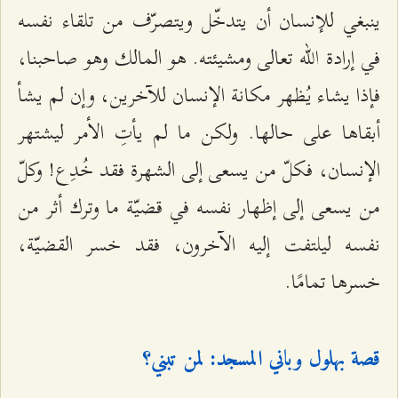
ينبغي للإنسان أن يتدخّل ويتصرّف من تلقاء نفسه
في إرادة الله تعالى ومشيئته. هو المالك وهو صاحبنا،
فإذا يشاء يُظهر مكانة الإنسان للآخرين، وإن لم يشأ
أبقاها على حالها. ولكن ما لم يأتِ الأمر ليشتهر
الإنسان، فكلّ من يسعى إلى الشهرة فقد خُدِع! وكلّ
من يسعى إلى إظهار نفسه في قضيّة ما وترك أثر من
نفسه ليلتفت إليه الآخرون، فقد خسر القضيّة،
خسرها تمامًا.
قصة بهلول وباني المسجد: لمن تبني؟