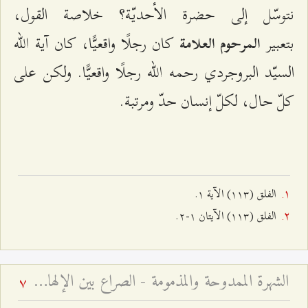
نتوسّل إلى حضرة الأحديّة؟ خلاصة القول،
بتعبير
كان رجلًا واقعيًّا، كان آية الله
المرحوم العلامة
السيّد البروجردي رحمه الله رجلًا واقعيًّا. ولكن على
كلّ حال، لكلّ إنسان حدّ ومرتبة.
الفلق (۱۱٣) الآية ۱.
الفلق (۱۱٣) الآيتان ۱-٢.
الشهرة الممدوحة والمذمومة - الصراع بين الإلهام الإلهي والوسوسة الشيطانية
7