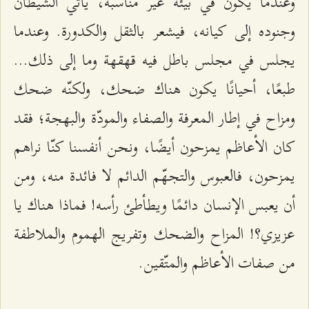
وعندما يكون في بيئة غير مناسبة، يأتي الشيطان
وجنوده إلى كيانه، فيشعر بالثقل والكدورة. وعندما
يجلس في مجلس باطل فيه قهقهة وما إلى ذلك...
طبعًا، أحيانًا يكون هناك ضحك، ولكنّه ضحك
ومزاح في إطار المعرفة والصفاء والمودّة والبهجة؛ فقد
كان الأعاظم يمزحون أيضًا، ونحن أنفسنا كنّا نراهم
يمزحون، فالعبوس والتجهّم الدائم لا فائدة منه، ومن
أن يعبس الإنسان دائمًا ويطأطئ رأسه! فماذا هناك يا
عزيزي؟! المزاح والضحك وتفريج الهموم والملاطفة
من صفات الأعاظم والمتّقين.