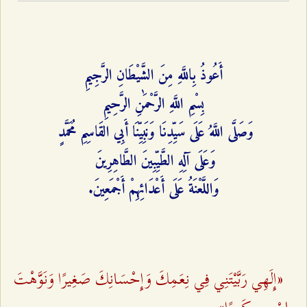
أَعُوذُ بِاللَّهِ مِنَ الشَّيْطَانِ الرَّجِيمِ
بِسْمِ اللَّهِ الرَّحْمَٰنِ الرَّحِيمِ
وَصَلَّى اللَّهُ عَلَى سَيِّدِنَا وَنَبِيِّنَا أَبِي القَاسِمِ مُحَمَّدٍ
وَعَلَى آلِهِ الطَّيِّبِينَ الطَّاهِرِينَ
وَاللَّعْنَةُ عَلَى أَعْدَائِهِمْ أَجْمَعِينَ.
«إِلَهِي رَبَّيْتَنِي فِي نِعَمِكَ وَإِحْسَانِكَ صَغِيرًا وَنَوَّهْتَ