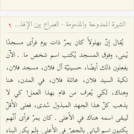
الشهرة الممدوحة والمذمومة - الصراع بين الإلهام الإلهي والوسوسة الشيطانية
6
يُقال إنّ بهلولاً كان يمرّ ذات يوم فرأى مسجدًا
يُبنى، وفوق المسجد يُكتب اسم شخص ما. ـ الآن
يفعلون ذلك أيضًا، حسينيّة آل فلان، مسجد فلان،
تكية السيد فلان، عائلة فلان، في المدن، هنا
وهناك، لكي يُعرف من قام بهذا العمل! كي لا
يذهب كلّ هذا الجهد المبذول سُدى، فعلى الأقلّ
ليبقى اسمه هناك في الأعلى ـ كان يمرّ فرأى أنّهم
يكتبون اسم الباني بالجصّ في الأعلى. ولم يكن البناء