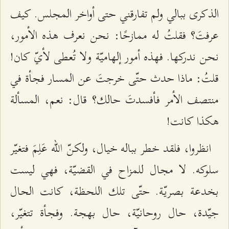
الذكرى ببالي ولم تفارقني حتى أواخر المجلس. كيف
عرفتَ؟ فقلتُ له ممازحًا: نحن نعرف هذه الأمور،
نحن ندركها. فهذه أمور إلهاميّة ولا تُعطى لأيّ كان!
قلتُ: ماذا حدث حتّى خرجتَ عن المسار فجأة في
منتصف الأمر فأفسدتَ حالك؟ قال: نعم، المسألة
هكذا كانت!
انظروا، فلقد خطر بباله خيال، ولكنّ الله عَلِمَ فتغيّر
سلوكه. لا مجال للمزاح في القضيّة، فهي ليست
بخدعة بصريّة. حتّى تلك اللحظة، كانت الحال
جيّدة، حال روحانيّة، حال بهجة. وفجأة تتغيّر،