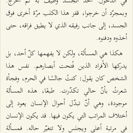
في الدخول. أُخذ الجسد وطيف به ثم أُخرج.
وبمجرّد أن خرجوا، قفز هذا الكلب مرّة أخرى فوق
الجسد، إلى جانب رفيقه الذي لا يطيق فراقه، حتى
أخذوه ودفنوه.
هكذا هي المسألة، ولكن لا يفهمها كلّ أحد، بل
يدركها الأفراد الذين فُتحت أبصارهم. نفس هذا
الشخص كان يقول: كنتُ جالسًا في الحرم، وفجأة
شعرتُ بأنّ حالي تكدّرت. طبعًا، هذه المسألة
موجودة، وهي أنّ تبدّل أحوال الإنسان يعود إلى
أختلاف المراتب التي يكون فيها. قد يكون الإنسان
في مرتبة أعلى ويجلس ولا تتغيّر حاله. فمسألة