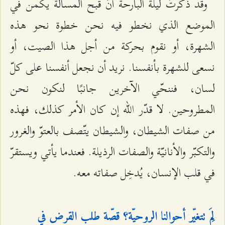
وقد ذكرتُ ليلة البارحة أنّ قبح المسألة يكمن في
الموضع الذي نخطو فيه نحن خطوة نحو هذه
الشهرة، أو نقوم بحركة من أجل هذا الصيت، أو
نسعى للشهرة بأنفسنا. نريد أن نجعل أنفسنا على كلّ
لسان، فننحّي الآخرين جانبًا لنكون نحن
المطروحين. لا قدّر الله إن كان الأمر كذلك، فهذه
من صفات الشيطان، والشيطان يتّصف بالعتوّ والغرور
والتكبّر والأنانيّة والصفات الرذيلة. فعندما يأتي ويستقرّ
في قلب الإنسان، يُدخِل صفاته معه.
لِمَ تتغيّر أحوالنا الروحيّة؟ قصّة طلب القرض في