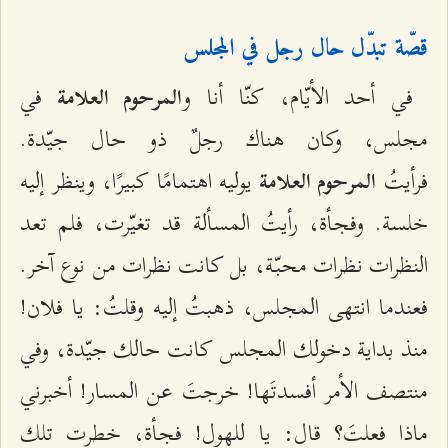
قصّة تبدّل حال رجل في المجلس
في أحد الأيّام، كنّا أنا و
في
المرحوم العلامة
مجلس، وكان هناك رجلٌ ذو حال جيّدة.
فرأيتُ
يوليه اهتمامًا كبيرًا، وينظر إليه
المرحوم العلامة
خلسة. وفجأة، رأيتُ المسألة قد تغيّرت، فلم تعد
النظرات نظرات محبّة، بل كانت نظرات من نوع آخر.
فعندما انتهى المجلس، ذهبتُ إليه وقلتُ: يا فلان!
منذ بداية دخولك المجلس كانت حالك جيّدة، وفي
منتصف الأمر أفسدتَها! خرجتَ عن المسار! أخبرني
ماذا فعلتَ؟ قال: يا للهول! فجأة، خطرت تلك