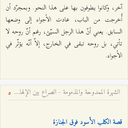
آخر، وكانوا يطوفون بها على هذا النحو. وبمجرّد أن
أُخرجت من الباب، عادت الأجواء إلى وضعها
السابق. يعني أنّ هذا الرجل السيّئ، رغم أنّ روحه لا
تأتي، بل روحه تبقى في الخارج، إلاّ أنّه يؤثّر في
الأجواء.
الشهرة الممدوحة والمذمومة - الصراع بين الإلهام الإلهي والوسوسة الشيطانية
5
قصة الكلب الأسود فوق الجنازة