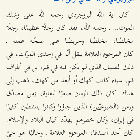
كان آية الله البروجردي رحمه الله على وشك
الموت... ـ رحمه الله، فقد كان رجلًا عظيمًا، رجلًا
مخلصًا، مخلصًا وحريصًا على صحّة عمله ـ
كان
ينقل أنّه في إحدى المرّات، في
المرحوم العلامة
ذلك الصيف الذي لم يكن فيه في قم، بل في أطراف
قم، سواء كانت كهك أو أبعد من كهك، ذهب إلى
هناك. كان ذلك الزمان صعبًا للغاية، زمن مصدّق
وزمن (الشيوعيّين) الذين جاؤوا وكانوا ينشطون كثيرًا
في إيران، وكان خطرهم يهدّد كيان البلاد والإسلام.
كان أحد أصدقاء
ـ وحاليًا هو حيّ
المرحوم العلامة