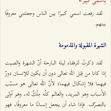
بِاسْمِي كَبِيرًا»
لقد رفعت اسمي كبيرًا بين الناس وجعلتني معروفًا
بينهم.
الشهرة المقبولة والمذمومة
لقد ذكرتُ للرفقاء ليلة البارحة أنّ الشهرة والصيت
إذا كانا من قِبَل الله تعالى دون أن يكون للإنسان دورٌ
فيهما فلا إشكال فيهما؛ لأنّ الله تعالى هو مسبّب
الأسباب وهو المريد، والعالم كلّه مِلْكٌ له، وهو أولى
بالتصرّف. فإذا شاء أن يجعل إنسانًا ما معروفًا، فهو