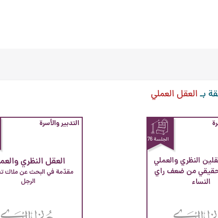
قة بـ
العقل العملي
رة
التدبير والأسرة
الجلسة 76
لين النظري والعملي
العقل النظري والعم
لحقيقي من ضعف راي
النساء
الرجل