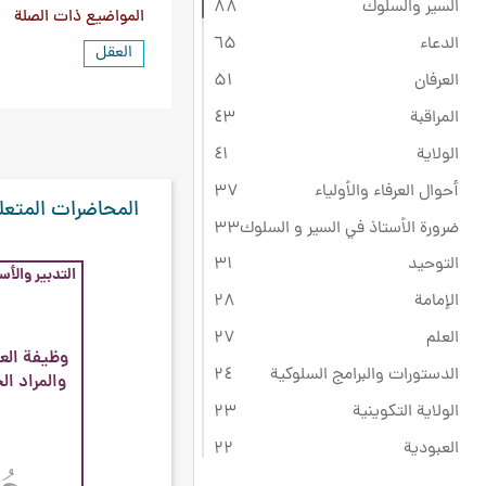
السير والسلوك
۸۸
المواضيع ذات الصلة
الدعاء
٦۵
العقل
العرفان
۵۱
المراقبة
٤۳
الولاية
٤۱
أحوال العرفاء والأولياء
۳۷
المحاضرات المتعل
ضرورة الأستاذ في السير و السلوك
۳۳
التوحيد
۳۱
التدبير والأس
الإمامة
۲۸
العلم
۲۷
وظيفة العق
الدستورات والبرامج السلوكية
۲٤
والمراد ا
الولاية التكوينية
۲۳
العبودية
۲۲
ثقافة عاشوراء
۲۲