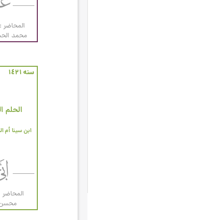
الحكومة الإسلامية
۱۸
المحاضر : 
الذكر
۱۸
محمد الحس
الحج
۱۷
الذنوب والتوبة
۱۷
سنه ۱٤۲۱
الفطرة
۱۷
المرأة
۱۷
الحلم ا
الدنيا
۱٦
المباني السلوكية
۱٦
تلاوة القرآن الكريم
۱٦
الأدعية و الزيارات
۱۵
التوصيات العامّة لشهر رجب
۱۵
المحاضر :
المعاد
۱۵
محسن ا
الولي الكامل
۱۵