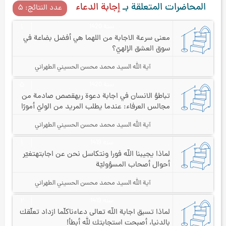
المحاضرات المتعلقة بـ
إجابة الدعاء
عدد النتائج: ۵
سنة 1420
۱
معنى سرعة الاجابة من الله
ما هي أفضل بضاعة في
سوق العشق الإلهيّ؟
آية الله السيد محمد محسن الحسيني الطهراني
سنة 1420
۵
تباطؤ الانسان في اجابة دعوة ربه
قصص صادمة من
مجالس العرفاء: عندما يطلب المريد من الوليّ أمورًا
سخيفة!
آية الله السيد محمد محسن الحسيني الطهراني
سنه 1419
۱
لماذا يجيبنا الله فورا ونتكاسل نحن عن اجابته
تغيّر
أحوال أصحاب المسؤوليّة
آية الله السيد محمد محسن الحسيني الطهراني
سنه 1419
۲
لماذا تسبق اجابة الله تعالى دعاءنا
كلّما ازداد تعلّقك
بالدنيا، أصبحت استجابتك لله أبطأ!