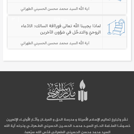
آية الله السيد محمد محسن الحسيني الطهراني
سنه 1419
۳
لماذا يجيبنا الله تعالى فورا
آفة السالك: الادّعاء
الروحيّ والتدخّل في شؤون الآخرين
آية الله السيد محمد محسن الحسيني الطهراني
نشر وتبليغ تعاليم الإسلام الأصيلة و مدرسة الحق و العرفـان وآثـار الأوليـاء الإلهيين
خصـوصًـا العلـامة الحـاج السيـد محمـد الحسـين الحسيني الطـهرانـي ونجله آية الله
السيد محمد محسن الحسيني الطهراني قدّس الله سرّهما.