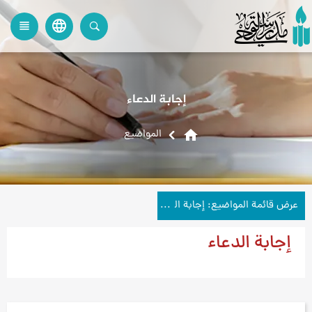
language
view_headline
close
search
إجابة الدعاء
home
المواضیع
عرض قائمة المواضيع: إجابة الدعاء
إجابة الدعاء