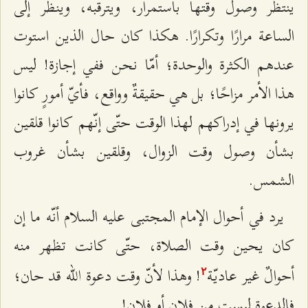
ينتظر وصول وقتها باستمرار، ويترقّبه، وينظر إلى
الساعة مرارًا وتكرارًا. هكذا كان حال الذين استوت
عندهم الكثرة والوحدة؛ أمّا نحن ففي إجازة! ليس
هذا الأمر مزاحًا؛ بل هي حقيقةٌ وواقع، فأيّ أمورٍ كانوا
يرونها في إدراكهم لهذا الوقت حتّى إنّهم كانوا قلقين
بشأن وصول وقت الزوال، وقلقين بشأن غروب
الشمس.
يرد في أحوال الإمام المجتبى عليه السلام أنّه ما إن
كان يحين وقت الصلاة، حتّى كانت تظهر منه
أحوالٌ غير عاديّة
! وهذا لأنّ وقت دعوة الله قد حان؛
٢
فالدعوة ليست من فلانٍ أو فلان!