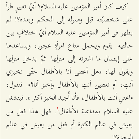
كيف كان أمير المؤمنين عليه السلام؟ أيّ تغييرٍ طرأ
على شخصيّته قبل وصوله إلى الحكم وبعده؟! لم
يظهر في أمير المؤمنين عليه السلام أيّ اختلافٍ بين
حالتيه. يقوم ويحمل متاع امرأةٍ عجوز، ويساعدها
على إيصال ما اشترته إلى منزلها. ثمّ يدخل منزلها
ويقول لها: «هل أعتني أنا بالأطفال حتّى تخبزي
أنتِ، أم تعتنين أنتِ بالأطفال وأخبز أنا؟». فتقول:
«اعتنِ أنت بالأطفال، فأنا أُجيد الخبز أكثر ». فينشغل
عليه السلام بمداعبة الأطفال
. فهل هذا فعل من
۱
يعيش في عالم الكثرة أم فعل من يعيش في عالم
الوحدة؟!