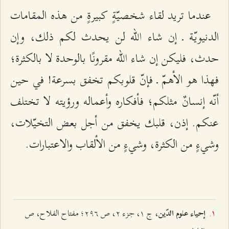
عندما تريد لقاء شخصيّةٍ كبيرةٍ من هذه المقامات
الدنيويّة ـ إن شاء الله لن يحدث لكم ذلك، وإن
حدث، فليكن إن شاء الله مقرونًا بالوحدة لا بالكثرة؛
فهذا هو الأهمّ ـ فإنّ قلوبكم تخفق بسرعة! في حين
أنّه إنسانٌ مثلكم؛ فأفكاره وأعماله ورؤيته لا تختلف
عنكم. إذن، قلبك يخفق من أجل بعض التخيّلات،
وشيءٍ من الكثرة، وشيءٍ من الألقاب والاعتبارات.
، ج ١، جزء ٢، ص ٢٩٦؛ مفتاح الفلاح، ص
إحیاء علوم الدّین