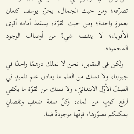
تصرّفه؛ ومن حيث الجمال، يحرّر يوسف كنعان
بغمزةٍ واحدة؛ ومن حيث القوّة، يسقط أمامه أقوى
الأقوياء؛ لا ينقصه شيءٌ من أوصاف الوجود
المحمودة.
ولكن في المقابل، نحن لا نملك درهمًا واحدًا في
جيوبنا، ولا نملك من العلم ما يعادل علم تلميذٍ في
الصفّ الأوّل الابتدائيّ، ولا نملك من القوّة ما يكفي
لرفع كوبٍ من الماء، وكلّ صفة ضعفٍ ونقصانٍ
يمكنكم تصوّرها، فإنّها موجودةٌ فينا.