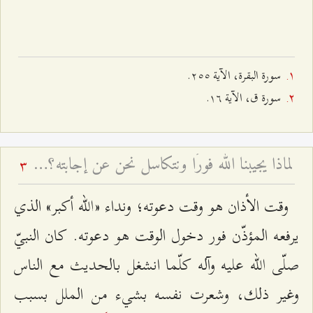
سورة البقرة، الآية ٢٥٥.
سورة ق، الآية ۱٦.
لماذا يجيبنا الله فورًا ونتكاسل نحن عن إجابته؟ - تغيّر أحوال أصحاب المسؤوليّة
3
وقت الأذان هو وقت دعوته؛ ونداء «الله أكبر» الذي
يرفعه المؤذّن فور دخول الوقت هو دعوته. كان النبيّ
صلّى الله عليه وآله كلّما انشغل بالحديث مع الناس
وغير ذلك، وشعرت نفسه بشيء من الملل بسبب