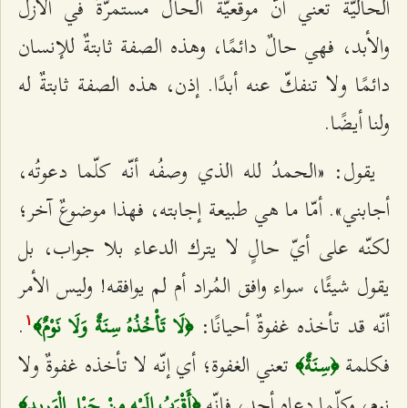
الحاليّة تعني أنّ موقعيّة الحال مستمرّةٌ في الأزل
والأبد، فهي حالٌ دائمًا، وهذه الصفة ثابتةٌ للإنسان
دائمًا ولا تنفكّ عنه أبدًا. إذن، هذه الصفة ثابتةٌ له
ولنا أيضًا.
يقول: «الحمدُ لله الذي وصفُه أنّه كلّما دعوتُه،
أجابني». أمّا ما هي طبيعة إجابته، فهذا موضوعٌ آخر؛
لكنّه على أيّ حالٍ لا يترك الدعاء بلا جواب، بل
يقول شيئًا، سواء وافق المُراد أم لم يوافقه! وليس الأمر
أنّه قد تأخذه غفوةٌ أحيانًا:
.
﴿لَا تَأْخُذُهُ سِنَةٌ وَلَا نَوْمٌ﴾
۱
فكلمة
تعني الغفوة؛ أي إنّه لا تأخذه غفوةٌ ولا
﴿سِنَةٌ﴾
نوم، وكلّما دعاه أحد، فإنّه
﴿أَقْرَبُ إِلَيْهِ مِنْ حَبْلِ الْوَرِيدِ﴾