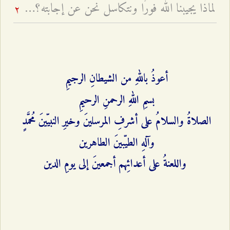
لماذا يجيبنا الله فورًا ونتكاسل نحن عن إجابته؟ - تغيّر أحوال أصحاب المسؤوليّة
2
أعوذُ باللهِ من الشيطانِ الرجيمِ
بسمِ اللهِ الرحمنِ الرحيمِ
الصلاةُ والسلامُ على أشرفِ المرسلينَ وخيرِ النبيّينَ مُحمَّدٍ
وآلهِ الطيّبينَ الطاهرين
واللعنةُ على أعدائِهم أجمعينَ إلى يومِ الدين