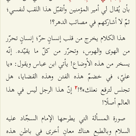
بأن يُقال لي أمير المؤمنين وأتقبّل هذا اللقب لنفسي؛
ثمّ لا أشاركهم في مصائب الدهر؟!
هذا الكلام يخرج من قلب إنسانٍ حرّ؛ إنسانٍ تحرّر
من الهوى والهوس، وتحرّر من كلّ ما يقيّده. إنّه
يسخر من هذه الأوضاع! يأتي ابن عباس ويقول: «يا
عليّ، في خضمّ هذه الفتن وهذه القضايا، هل
تجلس لترقع نعلك»؟!
إنّ هذا الرجل ليس في هذا
٢
العالم أصلًا!
صورة المسألة التي يطرحها الإمام السجّاد عليه
السلام وبالطبع هناك معانٍ أخرى في باطن هذه