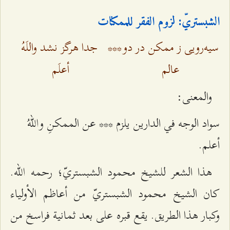
الشبستريّ: لزوم الفقر للممكنات
سيه‌رويى ز ممكن در دو
***
جدا هرگز نشد واللَهُ
عالم
أعلَم
والمعنى:
سواد الوجه في الدارين يلزم *** عن الممكنِ واللهُ
أعلم.
هذا الشعر للشيخ محمود الشبستريّ؛ رحمه الله.
كان الشيخ محمود الشبستريّ من أعاظم الأولياء
وكبار هذا الطريق. يقع قبره على بعد ثمانية فراسخ من