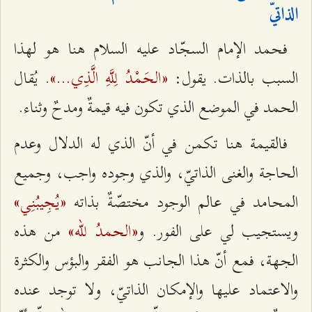
الذاتيّ
فحمد الإمام السجّاد عليه السلام هنا هو لهذا
«الحَمْدُ لِلَّهِ الَّذِي...»
السبب بالذات. يقول:
. يُقال
الحمد في الموضع الذي تكون فيه قيمةٌ ومدحٌ وثناء.
فالقيمة هنا تكمن في أنّ الذي له الدلال وعدم
الحاجة والغنى الذاتيّ، والذي وجوده واجب، وجميع
«يُجِيبُنِي»
المحامد في عالم الوجود مختصّةٌ بذاته
«الحمدُ للّه»
ويستجيب لي على الفور. و
من هذه
الجهة، فمع أنّ هذا الجانب هو الفقر والبؤس والكثرة
والاعتماد عليها والإمكان الذاتيّ، ولا توجد عنده