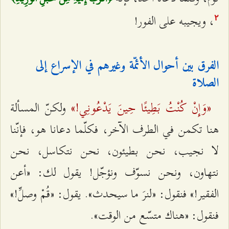
، ويجيبه على الفور!
٢
الفرق بين أحوال الأئمّة وغيرهم في الإسراع إلى
الصلاة
«وَإِنْ كُنْتُ بَطِيئًا حِينَ يَدْعُونِي!»
ولكنّ المسألة
هنا تكمن في الطرف الآخر، فكلّما دعانا هو، فإنّنا
لا نجيب، نحن بطيئون، نحن نتكاسل، نحن
نتهاون، ونحن نسوّف ونؤجّل! يقول لك: «أعن
الفقير!» فنقول: «لنرَ ما سيحدث». يقول: «قُمْ وصلِّ!»
فنقول: «هناك متسّع من الوقت».