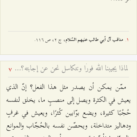
، ج ٢، ص ١١٦.
مناقب آل‌ أبي ‌طالب عليهم السّلام
لماذا يجيبنا الله فورًا ونتكاسل نحن عن إجابته؟ - تغيّر أحوال أصحاب المسؤوليّة
7
ممّن يمكن أن يصدر مثل هذا الفعل؟ إنّ الذي
يعيش في الكثرة ويصل إلى منصبٍ ما، يخلق لنفسه
حُجُبًا كثيرة، ويضع بوّابين كُثرًا، ويعيش في غرفٍ
ودهاليز متداخلة، ويحصّن نفسه بالحُجّاب والموانع