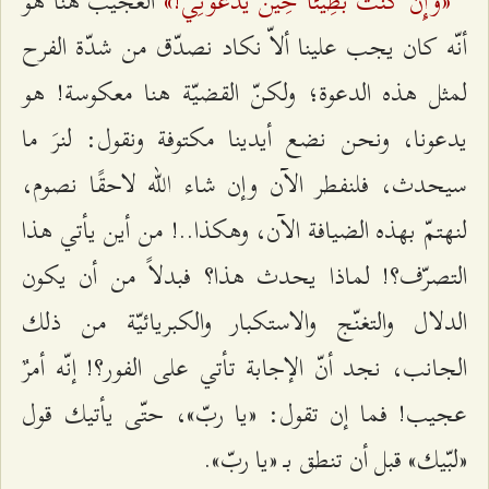
«وَإِنْ كُنْتُ بَطِيئًا حِينَ يَدْعُونِي!»
العجيب هنا هو
أنّه كان يجب علينا ألاّ نكاد نصدّق من شدّة الفرح
لمثل هذه الدعوة؛ ولكنّ القضيّة هنا معكوسة! هو
يدعونا، ونحن نضع أيدينا مكتوفة ونقول: لنرَ ما
سيحدث، فلنفطر الآن وإن شاء الله لاحقًا نصوم،
لنهتمّ بهذه الضيافة الآن، وهكذا..! من أين يأتي هذا
التصرّف؟! لماذا يحدث هذا؟ فبدلاً من أن يكون
الدلال والتغنّج والاستكبار والكبريائيّة من ذلك
الجانب، نجد أنّ الإجابة تأتي على الفور؟! إنّه أمرٌ
عجيب! فما إن تقول: «يا ربّ»، حتّى يأتيك قول
«لبّيك» قبل أن تنطق بـ «يا ربّ».