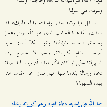
قولك «الله» هو «لبّيك» منّا *** وحاجتك وألمك
وشوقك هي رسولنا.
لم تقل «يا ربّ» بعد، وإجابته وقوله «لبّيك» قد
سبقت؛ أمّا هذا الجانب الذي هو كلّه بؤسٌ وعجزٌ
وحاجة، فتجده «بَطِيئًا»! ونقول بكلّ أناة: نحن
أصحاب مقام الكبريائيّة، ونحن لا نخضع بهذه
السهولة! حتّى لو كان الله، فعليه أن يرسل لنا بطاقة
دعوة ورسالة يفدينا فيها! فهل نتنازل عن مقامنا هذا
بهذه السهولة؟!
حمد الله على إجابته دعاءَ العباد رغم كبريائه وغناه