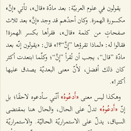
يقولون في علوم العربيّة: بعد مادّة «قال»، تأتي «إنَّ»
مكسورة الهمزة. وكان أحدُهم قد وجد «إنَّ» بعد ثلاث
صفحاتٍ من كلمة «قال»، فقرأها بكسر الهمزة!
فقالوا له: «لماذا تقرؤها ”إِنَّ“؟!» قال: «يقولون إنّه بعد
مادّة ”قال“، يجب أن تُقرأ ”إِنَّ“؛ وكلّما ابتعدت أكثر
كان ذلك أفضل، لأنّ معنى البعديّة يصدق عليها
أكثر!».
«أَدعُوهُ»
وهكذا ليس معنى
أنّني سأدعوه لاحقًا؛ بل
«أَدعُوهُ»
إنّ
تدلّ على الحال، والحال هنا بمقتضى
السياق، يدلّ على الاستمراريّة الحاليّة. والاستمراريّة