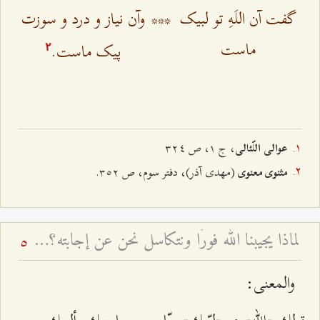
گفت آن اللَهِ تو لبیک
***
وآن نیاز و درد و سوزت
ماست
پیک ماست.
٢
، ج ١، ص ٣٢٤
عوالی اللّئالی
(مهدی آذر)، دفتر سوم، ص ٣٥٢.
مثنوی معنوی
لماذا يجيبنا الله فورًا ونتكاسل نحن عن إجابته؟ - تغيّر أحوال أصحاب المسؤوليّة
5
والمعنى: