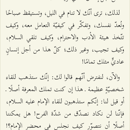
لذلك، ترى أنّك لا تنام في الليل، وتستيقظ صباحًا
وتُعدّ نفسك، وتفكّر في كيفيّة التعامل معه، وكيف
تتّخذ هيئة الأدب والاحترام، وكيف تلقي السلام،
وكيف تجيب، وغير ذلك؛ كلّ هذا من أجل إنسانٍ
عاديٍّ مثلك تمامًا!
والآن، لنفترض أنّهم قالوا لك: إنّك ستذهب للقاء
شخصيّةٍ عظيمة ـ هذا إن كنت تملك المعرفة أصلًا ـ
أو قيل لنا: إنّكم ستذهبون للقاء الإمام عليه السلام،
فإنّنا لن نكاد نصدّق من شدّة الفرح! هل يمكننا
أصلًا أن نتصوّر كيف نجلس في محضر الإمام؟!