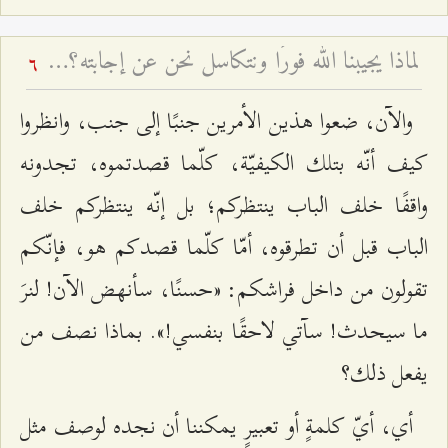
لماذا يجيبنا الله فورًا ونتكاسل نحن عن إجابته؟ - تغيّر أحوال أصحاب المسؤوليّة
6
والآن، ضعوا هذين الأمرين جنبًا إلى جنب، وانظروا
كيف أنّه بتلك الكيفيّة، كلّما قصدتموه، تجدونه
واقفًا خلف الباب ينتظركم؛ بل إنّه ينتظركم خلف
الباب قبل أن تطرقوه، أمّا كلّما قصدكم هو، فإنّكم
تقولون من داخل فراشكم: «حسنًا، سأنهض الآن! لنرَ
ما سيحدث! سآتي لاحقًا بنفسي!». بماذا نصف من
يفعل ذلك؟
أي، أيّ كلمةٍ أو تعبيرٍ يمكننا أن نجده لوصف مثل