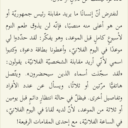
لنفترض أنّ إنسانًا ما يريد مقابلة رئيس جمهوريّة أو
من هو أعلى منه منصبًا، فإنّه لن يذوق طعم النوم
لأسبوعٍ كاملٍ قبل الموعد، وهو يفكّر: لقد حدّدوا لي
موعدًا في اليوم الفلانيّ، وأعطونا بطاقة دعوة، وكتبوا
اسمي لأنّي أريد مقابلة الشخصيّة الفلانيّة، يقولون:
«لقد سجّلت أسماء الذين سيحضرون». ويتّصل
هاتفيًّا مرّتين أو ثلاثًا، ويسأل عن عدد الأفراد
وتفاصيل أخرى. فيظلّ في حالة انتظارٍ دائمٍ قبل يومين
أو ثلاثة من الموعد، لأنّ لديه لقاءً في اليوم الفلانيّ،
في الساعة الفلانيّة، مع إحدى المقامات الرفيعة!