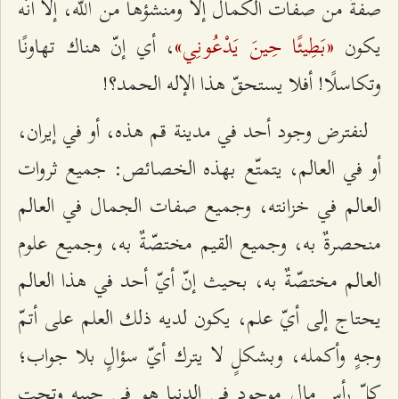
صفةٌ من صفات الكمال إلّا ومنشؤها من الله، إلّا أنّه
«بَطِيئًا حِينَ يَدْعُونِي»
يكون
، أي إنّ هناك تهاونًا
وتكاسلًا! أفلا يستحقّ هذا الإله الحمد؟!
لنفترض وجود أحد في مدينة قم هذه، أو في إيران،
أو في العالم، يتمتّع بهذه الخصائص: جميع ثروات
العالم في خزانته، وجميع صفات الجمال في العالم
منحصرةٌ به، وجميع القيم مختصّةٌ به، وجميع علوم
العالم مختصّةٌ به، بحيث إنّ أيّ أحد في هذا العالم
يحتاج إلى أيّ علم، يكون لديه ذلك العلم على أتمّ
وجهٍ وأكمله، وبشكلٍ لا يترك أيّ سؤالٍ بلا جواب؛
كلّ رأس مالٍ موجودٍ في الدنيا هو في جيبه وتحت