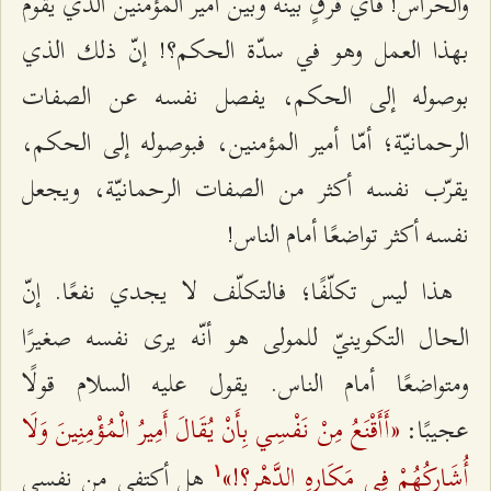
والحرّاس! فأيّ فرقٍ بينه وبين أمير المؤمنين الذي يقوم
بهذا العمل وهو في سدّة الحكم؟! إنّ ذلك الذي
بوصوله إلى الحكم، يفصل نفسه عن الصفات
الرحمانيّة؛ أمّا أمير المؤمنين، فبوصوله إلى الحكم،
يقرّب نفسه أكثر من الصفات الرحمانيّة، ويجعل
نفسه أكثر تواضعًا أمام الناس!
هذا ليس تكلّفًا؛ فالتكلّف لا يجدي نفعًا. إنّ
الحال التكوينيّ للمولى هو أنّه يرى نفسه صغيرًا
ومتواضعًا أمام الناس. يقول عليه السلام قولًا
«أَأَقْنَعُ مِنْ نَفْسِي بِأَنْ يُقَالَ أَمِيرُ الْمُؤْمِنِينَ وَلَا
عجيبًا:
أُشَارِكُهُمْ فِي مَكَارِهِ الدَّهْرِ؟!»
هل أكتفي من نفسي
۱