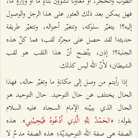
الطوب والحجر، أو معاونًا لشؤون بناءٍ ما أو وزارةٍ ما،
فهل يمكن بعد ذلك العثور على هذا الرجل والوصول
إليه؟! يتغيّر سلوكه، وتتغيّر أحواله، وتتغيّر طريقة
حديثه! لقد حصل على مجرّد لقب؛ فما كلّ هذه
الجلبة؟! إذن، يتّضح أنّ هذا اللقب هو لقب
الشيطان؛ لأنّ الله ليس كذلك.
إذا رأيتم من وصل إلى مكانةٍ ما وتغيّر حاله، فهذا
الحال يختلف عن حال التوحيد. حال التوحيد هو
الحال الذي يبيّنه الإمام السجاد عليه السلام
«الحَمْدُ لِلَّهِ الَّذِي أَدْعُوهُ فَيُجِيبُنِي»
بقوله:
. هذه
الصفة هي صفة الله التوحيديّة؛ هذه الصفة مدحٌ لا