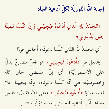
إجابة الله الفوريّة لكلّ أدعية العباد
«الحَمْدُ لِلَّهِ الَّذِي أَدْعُوهُ فَيُجِيبُنِي وَإِنْ كُنْتُ بَطِيئًا
حِينَ يَدْعُونِي»
أي الحمدُ للّه الذي كلّما دعوتُه، أجابني فورًا.
«أَدعُوهُ فَيُجِيبُنِي»
والفعل في
هو فعلٌ مضارعٌ يدلّ
على الاستمراريّة؛ أي إنّ مقتضى حال الله
وخصوصيّته هي أنّه كلّما دعوناه، فإنّه يجيبنا. فلا
«أَدعُوهُ فَيُجِيبُنِي»
تفيد عبارة
معنى الاستقبال؛ فليس
معناها أنّني أدعوه فيجيبني بعد سنةٍ أو سنتين.