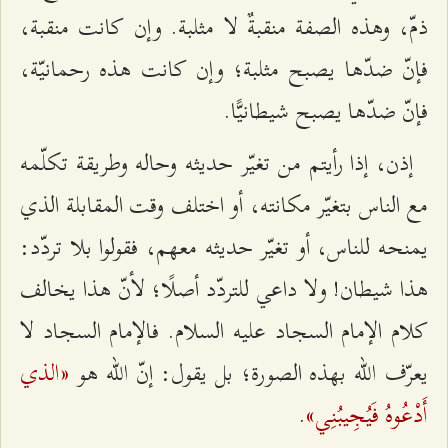
ذمّ، وهذه الصفة منقبةٌ لا مثلبة. وإن كانت منقبة،
فإنّ ضدّها يصبح مثلبة؛ وإن كانت هذه رحمانيّة،
فإنّ ضدّها يصبح شيطانيًّا.
إذن، إذا رأيتم من تغيّر حديثه وحاله وطريقة تكلّمه
مع الناس بتغيّر مكانته، أو اختلف وقت المقابلة الذي
يمنحه للناس، أو تغيّر حديثه معهم، فقولوا بلا تردّد:
هذا شيطان! ولا داعي للتردّد أصلًا؛ لأنّ هذا يخالف
كلام الإمام السجاد عليه السلام. فالإمام السجاد لا
«الذي
يعرّف الله بهذه الصورة؛ بل يقول: إنّ الله هو
أَدْعُوهُ فَيُجِيبُنِي»
.