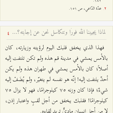
١٨٢.
عدّة الدّاعي، ص ١٥١.
لماذا يجيبنا الله فورًا ونتكاسل نحن عن إجابته؟ - تغيّر أحوال أصحاب المسؤوليّة
4
فهذا الذي يخفق قلبك اليوم لرؤيته وزيارته، كان
بالأمس يمشي في مدينة قم هذه ولم تكن تلتفت إليه
أصلاً؛ كان بالأمس يمشي في طهران هذه ولم يكن
أحدٌ يلتفت إليه! إنّه هو نفسه لم يتغيّر، ولم يُضَفْ إليه
شيءٌ؛ فإذا كان وزنه ٧٥ كيلوجرامًا، فهو لا يزال ٧٥
كيلوجرامًا! فقلبك يخفق من أجل لقبٍ واعتبار إذن،
لا من أجل إنسان ماديٍّ تريد لقاءه.