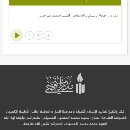
القارئ
حجة الإسلام و المسلمين السيد محمد رضا ميري
نشر وتبليغ تعاليم الإسلام الأصيلة و مدرسة الحق و العرفـان وآثـار الأوليـاء الإلهيين
خصـوصًـا العلـامة الحـاج السيـد محمـد الحسـين الحسيني الطـهرانـي ونجله آية الله
السيد محمد محسن الحسيني الطهراني قدّس الله سرّهما.