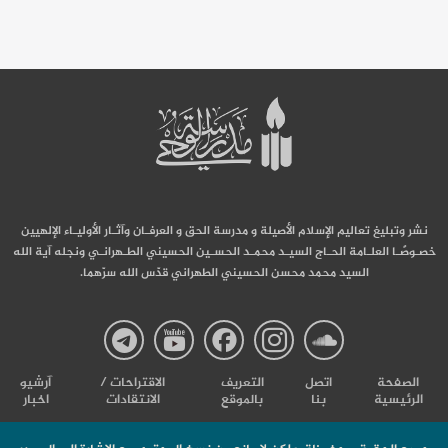
نشر وتبليغ تعاليم الإسلام الأصيلة و مدرسة الحق و العرفـان وآثـار الأوليـاء الإلهيين
خصـوصًـا العلـامة الحـاج السيـد محمـد الحسـين الحسيني الطـهرانـي ونجله آية الله
السيد محمد محسن الحسيني الطهراني قدّس الله سرّهما.
صفحة
صفحة
صفحة
صفحة
صفحة
الصفحة
اتصل
التعریف
الاقتراحات /
آرشیو
الرئيسية
بنا
بالموقع
الانتقادات
اخبار
مدرسة
مدرسة
مدرسة
مدرسة
مدرس