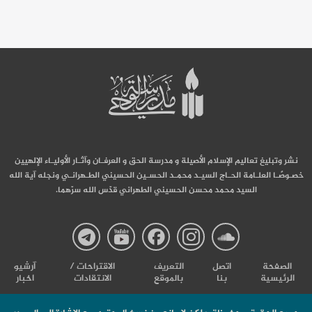
نشر وتبليغ تعاليم الإسلام الأصيلة و مدرسة الحق و العرفـان وآثـار الأوليـاء الإلهيين
خصـوصًـا العلـامة الحـاج السيـد محمـد الحسـين الحسيني الطـهرانـي ونجله آية الله
السيد محمد محسن الحسيني الطهراني قدّس الله سرّهما.
صفحة
صفحة
صفحة
صفحة
صفحة
الصفحة
اتصل
التعریف
الاقتراحات /
آرشیو
الرئيسية
بنا
بالموقع
الانتقادات
اخبار
مدرسة
مدرسة
مدرسة
مدرسة
مدرس