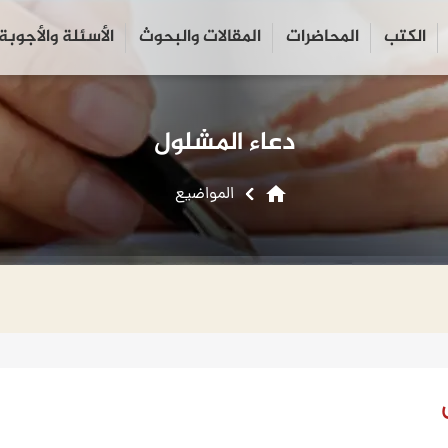
الكتب
المحاضرات
المقالات والبحوث
الأسئلة والأجوبة
close
search
دعاء المشلول
home
المواضیع