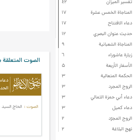
تفسير الميزان
٤۲
المناجاة الخمس عشرة
۱۷
دعاء الافتتاح
۱۷
حديث عنوان البصري
۱۲
المناجاة الشعبانية
٩
زيارة عاشوراء
٦
الصوت المتعلقة ب
الأسفار الأربعة
۵
الحكمة المتعالية
۳
دعاء
الروح المجرد
۳
الحدا
دعاء أبي حمزة الثمالي
۳
الصوت
الحاج السيد 
دعاء كميل
۳
الروح المجرّد
۲
نهج البلاغة
۲
الإنجيل
۱