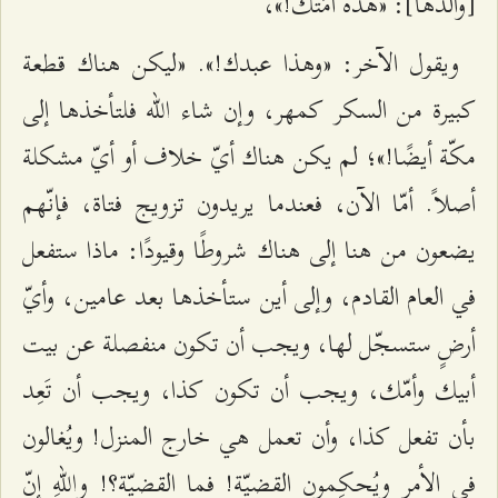
[والدها]: «هذه أَمَتُك!»،
ويقول الآخر: «وهذا عبدك!». «ليكن هناك قطعة
كبيرة من السكر كمهر، وإن شاء الله فلتأخذها إلى
مكّة أيضًا!»؛ لم يكن هناك أيّ خلاف أو أيّ مشكلة
أصلاً. أمّا الآن، فعندما يريدون تزويج فتاة، فإنّهم
يضعون من هنا إلى هناك شروطًا وقيودًا: ماذا ستفعل
في العام القادم، وإلى أين ستأخذها بعد عامين، وأيّ
أرضٍ ستسجّل لها، ويجب أن تكون منفصلة عن بيت
أبيك وأمّك، ويجب أن تكون كذا، ويجب أن تَعِد
بأن تفعل كذا، وأن تعمل هي خارج المنزل! ويُغالون
في الأمر ويُحكِمون القضيّة! فما القضيّة؟! واللهِ إنّ