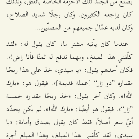
يصنع من الجلد تلك الأحزمة الخاصة بالفتق، ولذلك
كان يراجعه الكثيرون. وكان رجلًا شديد الصلاح،
وكان لديه عمّال جميعهم من المصلّين... .
عندما كان يأتيه مشتر ما، كان يقول له: «لقد
كلّفني هذا المبلغ، ومهما تدفع له ثمنًا فأنا راض!».
فكان أحدهم يقول: «يا سيدي، خذ على هذا ربحًا
مقداره ”دو زار“ [عملة قديمة]». فيقول هو: «بارك
الله!». وكان آخر يقول: «خذ ربحًا مقداره خمسة
”زار“». فيقول هو أيضًا: «بارك الله!». لم يكن يحدّد
أيّ سعر أصلاً، فقط كان يقول بصدق وأمانة: «يا
سيدي، لقد كلّفني هذا المبلغ، وهذا المبلغ أجرة