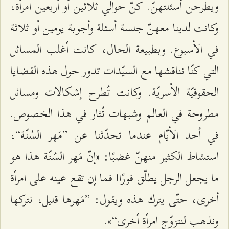
ويطرحن أسئلتهنّ. كنّ حوالي ثلاثين أو أربعين امرأة،
وكانت لدينا معهنّ جلسة أسئلة وأجوبة يومين أو ثلاثة
في الأسبوع. وبطبيعة الحال، كانت أغلب المسائل
التي كنّا نناقشها مع السيّدات تدور حول هذه القضايا
الحقوقيّة الأسريّة. وكانت تُطرح إشكالات ومسائل
مطروحة في العالم وشبهات تُثار في هذا الخصوص.
في أحد الأيّام عندما تحدّثنا عن ”مَهر السُنّة“،
استشاط الكثير منهنّ غضبًا: «إنّ مَهر السُنّة هذا هو
ما يجعل الرجل يطلّق فورًا! فما إن تقع عينه على امرأة
أخرى، حتّى يترك هذه ويقول: ”مَهرها قليل، نتركها
ونذهب لنتزوّج امرأة أخرى“».