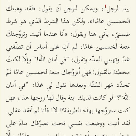
بيد الرجل
، ويمكن للرجل أن يقول: «لقد وهبتك
۱
الخمسين عامًا!». ولكن هذا الشرط الذي هو شرط
ضمنيّ، يأتي هنا ويقول: «أنا عندما أتيت وتزوّجتكَ
متعة لخمسين عامًا، لم آتِ على أساس أن تطلّقني
غدًا وتهبني المدّة وتقول: ”في أمان الله!“ وإلّا لكنتُ
مخطئة بالقبول! فهل أتزوّجك متعة لخمسين عامًا ثمّ
تحدّد مَهر السُنّة وبعدها تقول لي غدًا: ”في أمان
الله“؟! لو كانت لديك ابنة وقال لها زوجها هذا، فهل
كنت ستزوّجها بهذه الطريقة؟! لا! فأنا لم أفقد عقلي.
لقد أتيت ووضعت نفسي تحت تصرّفك بناءً على
شرط ضمنيّ وهو أن تبقيني معك خمسين عامًا؛ وإلّا