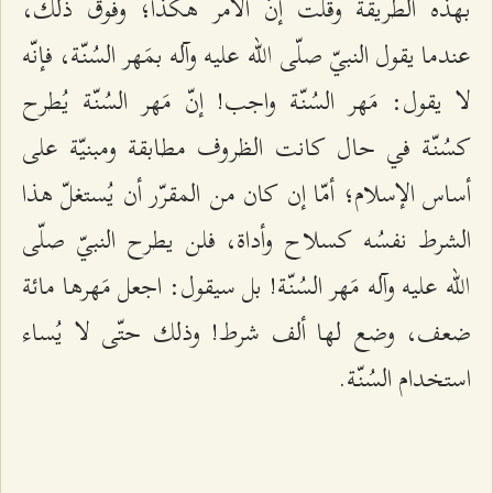
بهذه الطريقة وقلت إنّ الأمر هكذا؛ وفوق ذلك،
عندما يقول النبيّ صلّى الله عليه وآله بمَهر السُنّة، فإنّه
لا يقول: مَهر السُنّة واجب! إنّ مَهر السُنّة يُطرح
كسُنّة في حال كانت الظروف مطابقة ومبنيّة على
أساس الإسلام؛ أمّا إن كان من المقرّر أن يُستغلّ هذا
الشرط نفسُه كسلاح وأداة، فلن يطرح النبيّ صلّى
الله عليه وآله مَهر السُنّة! بل سيقول: اجعل مَهرها مائة
ضعف، وضع لها ألف شرط! وذلك حتّى لا يُساء
استخدام السُنّة.