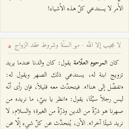
الأمر لا يستدعي كلّ هذه الأشياء!
لا مجيب إلا الله - مهر السُنّة وشروط عقد الزواج
5
كان
يقول: كان والدنا عندما يريد
المرحوم العلّامة
تزويج ابنة له، يستدعي ذلك الصهر ويقول له:
«تفضّل إلى هنا!». فيتحدّث معه قليلاً، فإن رأى أنّه
ليس رجلاً سيّئًا، يقول: «انظر يا بنيّ، ما نريده من
صهرنا هو ذرّةٌ من الدين وذرّةٌ من الغيرة؛ والسلام، لا
نريد شيئًا آخر!». الآن، يُتحدَّث عن كلّ شيء إلّا عن