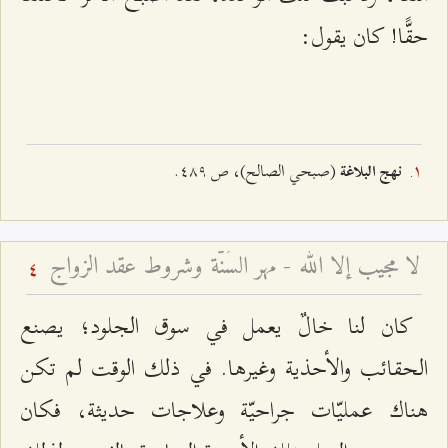
حقًّا! كان يقول:
(صبحي الصالح)، ص ٤٨٩.
نهج البلاغة
لا مجيب إلا الله - مهر السُنّة وشروط عقد الزواج
4
كان لنا خالٌ يعمل في سوق الجلود؛ يصنع
الحقائب والأحذية وغيرها. في ذلك الوقت لم تكن
هناك عمليّات جراحيّة وعلاجات حديثة، فكان