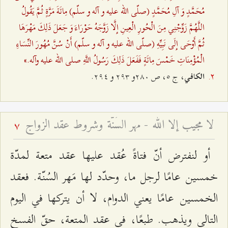
مُحَمَّدٍ وَ آلِ مُحَمَّدٍ (صلّى الله عليه و آله و سلّم) مِائَةَ مَرَّةٍ ثُمَّ يَقُولُ
اللَّهُمَّ زَوِّجْنِي مِنَ الْحُورِ الْعِينِ إِلَّا زَوَّجَهُ حَوْرَاءَ وَ جَعَلَ ذَلِكَ مَهْرَهَا
ثُمَّ أَوْحَى إِلَى نَبِيِّهِ (صلّى الله عليه و آله و سلّم) أَنْ سُنَّ مُهُورَ النِّسَاءِ
الْمُؤْمِنَاتِ خَمْسَ مِائَةٍ فَفَعَلَ ذَلِكَ رَسُولُ اللَّهِ صلى الله عليه وآله.»
، ج ٥، ص ٢٨٠و ٢٩٣ و ٢٩٤.
الكافي
لا مجيب إلا الله - مهر السُنّة وشروط عقد الزواج
7
أو لنفترض أنّ فتاةً عُقد عليها عقد متعة لمدّة
خمسين عامًا لرجل ما، وحدّد لها مَهر السُنّة. فعقد
الخمسين عامًا يعني الدوام، لا أن يتركها في اليوم
التالي ويذهب. طبعًا، في عقد المتعة، حقّ الفسخ