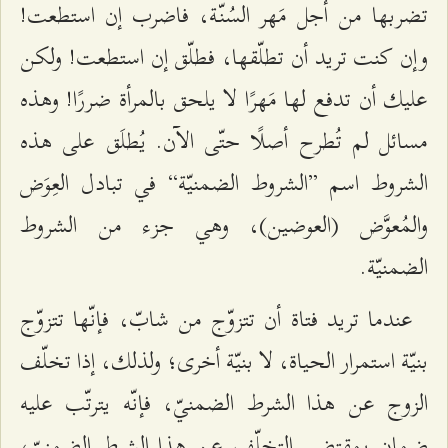
تضربها من أجل مَهر السُنّة، فاضرب إن استطعت!
وإن كنت تريد أن تطلّقها، فطلّق إن استطعت! ولكن
عليك أن تدفع لها مَهرًا لا يلحق بالمرأة ضررًا! وهذه
مسائل لم تُطرح أصلًا حتّى الآن. يُطلَق على هذه
الشروط اسم ”الشروط الضمنيّة“ في تبادل العِوَض
والمُعوَّض (العوضين)، وهي جزء من الشروط
الضمنيّة.
عندما تريد فتاة أن تتزوّج من شابّ، فإنّها تتزوّج
بنيّة استمرار الحياة، لا بنيّة أخرى؛ ولذلك، إذا تخلّف
الزوج عن هذا الشرط الضمنيّ، فإنّه يترتّب عليه
ضمان بمقتضى التخلّف عن هذا الشرط الضمنيّ،