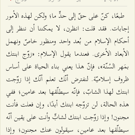
طبعًا، كنّ على حقّ إلى حدٍّ ما؛ ولكن لهذه الأمور
إجابات. فقد قلت: انظرن، لا يمكننا أن ننظر إلى
أحكام الإسلام من بُعد واحد ومنظور خاصّ ونهمل
الأبعاد الأخرى. فعندما يقول الإسلام: «زوّج ابنتك
بمَهر السُنّة»، فإنّ هذا يعني بناء الحياة على أساس
ظروف إسلاميّة. لنفترض أنّك تعلم أنّك إذا زوّجت
ابنتك لهذا الشابّ، فإنّه سيطلّقها بعد عامين؛ ففي
هذه الحالة، لن تزوّجه ابنتك أبدًا، وإن فعلت فأنت
مجنون! وإذا زوّجت ابنتك لشابٍّ وأنت على يقين أنّه
سيطلّقها بعد عامين، سيقولون عنك مجنون؛ وإذا