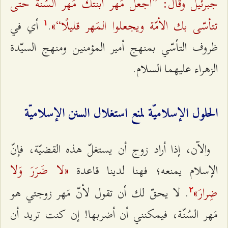
جبرئيل وقال: ”اجعل مَهر ابنتك مَهر السُنّة حتّى
تتأسّى بك الأمّة ويجعلوا المَهر قليلًا“»
.
أي في
۱
ظروف التأسّي بمنهج أمير المؤمنين ومنهج السيّدة
الزهراء عليهما السلام.
الحلول الإسلاميّة لمنع استغلال السنن الإسلاميّة
والآن، إذا أراد زوج أن يستغلّ هذه القضيّة، فإنّ
«لا ضَرَرَ وَلا
الإسلام يمنعه؛ فهنا لدينا قاعدة
ضِرارَ»
. لا يحقّ لك أن تقول لأنّ مَهر زوجتي هو
٢
مَهر السُنّة، فيمكنني أن أضربها! إن كنت تريد أن