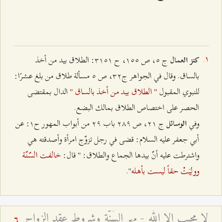
ج ٥، ص ۱٥٥، ح ٣۱٥۱: الطلاق بيد من أخذ
كنز العمال
بالساق. وقال في الجواهر ج٣٢، ص ٥ مسألة طلاق من بلغ عشرًا:
" الطلاق بيد من أخذ بالساق "
للنبوي المقبول
الدال بمقتضى
الحصر على اختصاص الطلاق بمالك البضع.
وفي
ج ٢۱، ص ٢۸٩ باب ٢٩ من أبواب المهور ح۱: عن
الوسائل
أبي جعفر عليه السلام: قضى في رجل تزوّج امرأة وأصدقته هي
خالفت السّنّة
واشترطت عليه أنّ بيدها الجماع والطلاق: " قال:
وولِيَتْ حقاً ليست بأهله
".
لا مجيب إلا الله - مهر السُنّة وشروط عقد الزواج
6