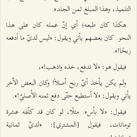
التلميذ، وهذا المبلغ ثمن الجلد».
هكذا كان طبعه؛ أي إنّ عمله كان على هذا
النحو. كان بعضهم يأتي ويقول: «ليس لديّ ما أدفعه
ربحًا!».
فيقول هو: «لا تدفع، خذه واذهب!»،
ولم يكن يأخذ أيّ ربح أصلاً! وكان البعض الآخر
يأتي ويقول: «لا أستطيع حتّى دفع ثمنه الأصليّ!».
فيقول: «لا بأس». مثلًا، لو كان قد كلّفه عشرة
تومانات، فيقول [المشتري]: «لديّ ثمانية