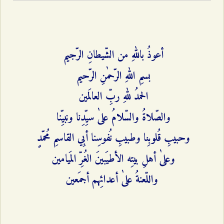
أعوذُ باللهِ من الشّيطانِ الرّجيم
بسمِ اللهِ الرّحمٰنِ الرّحيم
الحمدُ للهِ ربِّ العالَمين
والصّلاةُ والسّلامُ علىٰ سيِّدِنا ونبيِّنا
وحبيبِ قُلوبِنا وطبيبِ نُفوسِنا أبِي القاسمِ مُحمّدٍ
وعلىٰ أهلِ بيتِه الأطيَبينَ الغُرِّ المَيامين
واللّعنةُ علىٰ أعدائِهم أجمَعين