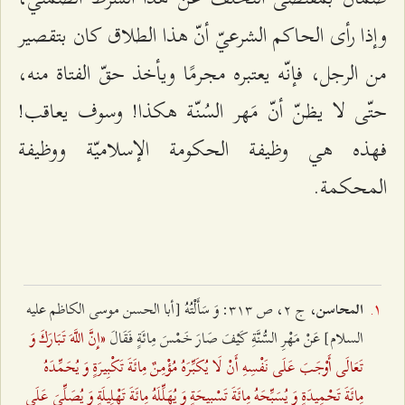
وإذا رأى الحاكم الشرعيّ أنّ هذا الطلاق كان بتقصير
من الرجل، فإنّه يعتبره مجرمًا ويأخذ حقّ الفتاة منه،
حتّى لا يظنّ أنّ مَهر السُنّة هكذا! وسوف يعاقب!
فهذه هي وظيفة الحكومة الإسلاميّة ووظيفة
المحكمة.
، ج ٢، ص ٣١٣: وَ سَأَلْتُهُ [أبا الحسن موسى الكاظم عليه
المحاسن
«إِنَّ اللَّهَ تَبَارَكَ وَ
السلام] عَنْ مَهْرِ السُّنَّةِ كَيْفَ صَارَ خَمْسَ مِائَةٍ فَقَالَ
تَعَالَى أَوْجَبَ عَلَى نَفْسِهِ أَنْ لَا يُكَبِّرَهُ مُؤْمِنٌ مِائَةَ تَكْبِيرَةٍ وَ يُحَمِّدَهُ
مِائَةَ تَحْمِيدَةٍ وَ يُسَبِّحَهُ مِائَةَ تَسْبِيحَةٍ وَ يُهَلِّلَهُ مِائَةَ تَهْلِيلَةٍ وَ يُصَلِّيَ عَلَى