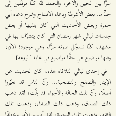
سرًّا بين الحين والآخر، والحمد للّه كنّا موفّقين إلى
حدٍّ ما. بعض الأشرطة ودعاء الافتتاح وشرح دعاء أبي
حمزة وبعض الأحاديث التي كان يلقيها أو بعض
جلسات ليالي شهر رمضان التي كان يتشرّف بها في
مشهد، كنّا نسجّل صوته سرًّا، وهي موجودة الآن،
وفيها مواضيع هي حقًّا مواضيع في غاية [الروعة].
في إحدى ليالي الثلاثاء هذه، كان الحديث عن
الإيثار والصفح والتضحية... وأنّ الناس قد تغيّروا
أصلًا، وأنّ تلك الحالة والأجواء قد ولّت؛ لقد ذهب
ذلك الصدق، وذهب ذلك الصفاء، وذهبت تلك
الثقة، وذهبت تلك الوحدة، لقد أصبح الأمر مختلفًا