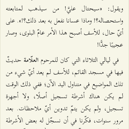
ويقول: «سيحتال عليَّ! من سيذهب لمتابعته
واستحصاله؟! وماذا عسانا نفعل به بعد ذلك؟!». على
أيّ حال، للأسف أصبح هذا الأمر عامّ البلوى، وصار
عجيبًا جدًّا!
في ليالي الثلاثاء التي كان للمرحوم
حديثٌ
العلّامة
فيها في مسجد القائم، للأسف لم يعد أيّ شيء من
تلك المواضيع في متناول اليد الآن؛ ففي ذلك الوقت
لم يكن هناك أشرطة تسجيل أصلًا، ولا أجهزة
تسجيل، ولم يكن يتمّ تدوين أيّ ملاحظات. بعد
مرور سنوات، فكّرنا في أن نسجّل له بعض الأشرطة