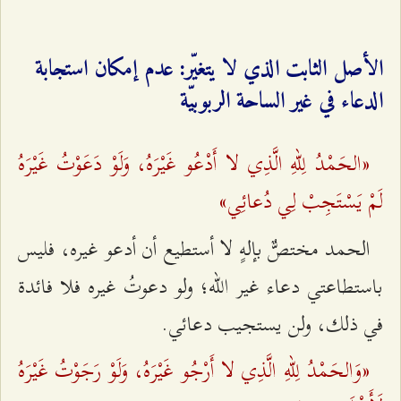
الأصل الثابت الذي لا يتغيّر: عدم إمكان استجابة
الدعاء في غير الساحة الربوبيّة
«الحَمْدُ لِلّهِ الَّذِي لا أَدْعُو غَيْرَهُ، وَلَوْ دَعَوْتُ غَيْرَهُ
لَمْ يَسْتَجِبْ لِي دُعائِي»
الحمد مختصٌّ بإلهٍ لا أستطيع أن أدعو غيره، فليس
باستطاعتي دعاء غير الله؛ ولو دعوتُ غيره فلا فائدة
في ذلك، ولن يستجيب دعائي.
«وَالحَمْدُ لِلّهِ الَّذِي لا أَرْجُو غَيْرَهُ، وَلَوْ رَجَوْتُ غَيْرَهُ