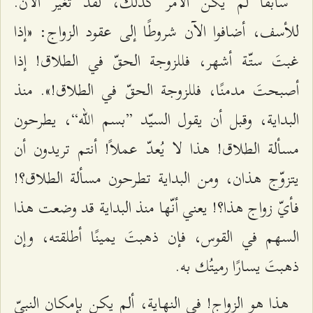
سابقًا لم يكن الأمر كذلك، لقد تغيّر الآن.
للأسف، أضافوا الآن شروطًا إلى عقود الزواج: «إذا
غبتَ ستّة أشهر، فللزوجة الحقّ في الطلاق! إذا
أصبحتَ مدمنًا، فللزوجة الحقّ في الطلاق!». منذ
البداية، وقبل أن يقول السيّد ”بسم الله“، يطرحون
مسألة الطلاق! هذا لا يُعدّ عملاً! أنتم تريدون أن
يتزوّج هذان، ومن البداية تطرحون مسألة الطلاق؟!
فأيّ زواج هذا؟! يعني أنّها منذ البداية قد وضعت هذا
السهم في القوس، فإن ذهبتَ يمينًا أطلقته، وإن
ذهبتَ يسارًا رميتُك به.
هذا هو الزواج! في النهاية، ألم يكن بإمكان النبيّ