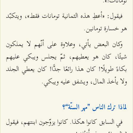
تومانات!».
فيقول: «أعطِ هذه الثمانية تومانات فقط»، ويتكبّد
هو خسارة تومانين.
وكان البعض يأتي، وعلاوة على أنّهم لا يملكون
شيئًا، كان هو يعطيهم، ثمّ يجلس ويبكي عليهم
بكاءً طويلًا! كان هذا رائعًا جدًّا! كان يعطي الجلد
ولا يأخذ المال، ويشفق عليه ويبكي.
لماذا ترك الناس ”مهر السنّة“؟
في السابق كانوا هكذا. كانوا يزوّجون ابنتهم، فيقول