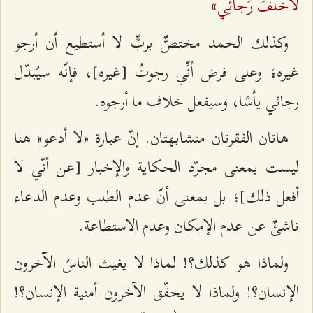
لَأَخْلَفَ رَجائِي»
وكذلك الحمد مختصٌّ بربٍّ لا أستطيع أن أرجو
غيره؛ وعلى فرض أنِّي رجوتُ [غيره]، فإنّه سيُبدّل
رجائي يأسًا، وسيفعل خلاف ما أرجوه.
هاتان الفقرتان متشابهتان. إنّ عبارة «لا أدعو» هنا
ليست بمعنى مجرّد الحكاية والإخبار [عن أنّي لا
أفعل ذلك]؛ بل بمعنى أنّ عدم الطلب وعدم الدعاء
ناشئٌ عن عدم الإمكان وعدم الاستطاعة.
ولماذا هو كذلك؟! لماذا لا يغيث الناسُ الآخرون
الإنسان؟! ولماذا لا يحقّق الآخرون أمنية الإنسان؟!