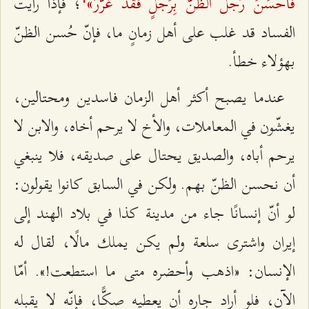
فَأَحْسَنَ رَجُلٌ الظَّنَّ بِرَجُلٍ فَقَدْ غَرَّرَ»
؛ فإذا رأيت
الفساد قد غلب على أهل زمانٍ ما، فإنّ حُسن الظنّ
بهؤلاء خطأ.
عندما يصبح أكثر أهل الزمان فاسدين ومحتالين،
يغشّون في المعاملات، والأخ لا يرحم أخاه، والابن لا
يرحم أباه، والصديق يحتال على صديقه، فلا ينبغي
أن نحسن الظنّ بهم. ولكن في السابق كانوا يقولون:
لو أنّ إنسانًا جاء من مدينة كذا في بلاد الهند إلى
إيران واشترى سلعة ولم يكن يملك مالًا، لقال له
الإنسان: «اذهب وأحضره متى ما استطعت!». أمّا
الآن، فلو أراد جاره أن يعطيه صكًّا، فإنّه لا يقبله