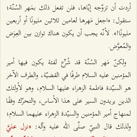
أردت أن تزوّجه إيّاها، فلن تفعل ذلك بمَهر السُنّة؛
ستقول: «اجعل مَهرها لعامين ثلاثين مليونًا أو أربعين
مليونًا!». لأنّه يجب أن يكون هناك توازن بين العِوَض
والمُعوَّض.
ولكنّ مَهر السُنّة قد شُرِّع لفئة يكون فيها أمير
المؤمنين عليه السلام طرفًا في القضيّة، والطرف الآخر
هو السيّدة فاطمة الزهراء عليها السلام، وهو لأولئك
الذين يريدون السير على هذا الأساس، والتحرّك وفقًا
لمنهاج أمير المؤمنين والسيّدة الزهراء عليهما السلام؛
«نزل عليَّ
ولذلك قال النبيّ صلّى الله عليه وآله: