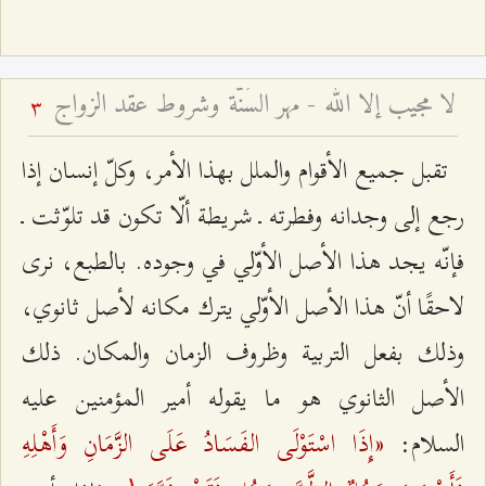
لا مجيب إلا الله - مهر السُنّة وشروط عقد الزواج
3
تقبل جميع الأقوام والملل بهذا الأمر، وكلّ إنسان إذا
رجع إلى وجدانه وفطرته ـ شريطة ألّا تكون قد تلوّثت ـ
فإنّه يجد هذا الأصل الأوّلي في وجوده. بالطبع، نرى
لاحقًا أنّ هذا الأصل الأوّلي يترك مكانه لأصل ثانوي،
وذلك بفعل التربية وظروف الزمان والمكان. ذلك
الأصل الثانوي هو ما يقوله أمير المؤمنين عليه
«إِذَا اسْتَوْلَى الفَسَادُ عَلَى الزَّمَانِ وَأَهْلِهِ
السلام:
۱