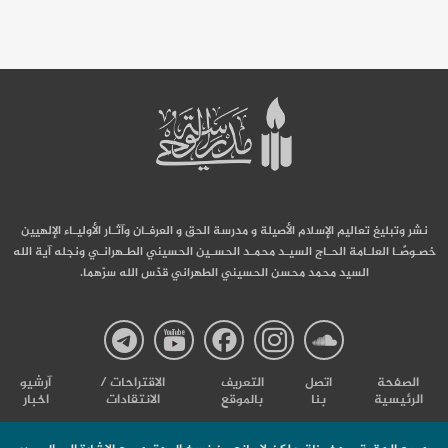
نشر وتبليغ تعاليم الإسلام الأصيلة و مدرسة الحق و العرفـان وآثـار الأوليـاء الإلهيين
خصـوصًـا العلـامة الحـاج السيـد محمـد الحسـين الحسيني الطـهرانـي ونجله آية الله
السيد محمد محسن الحسيني الطهراني قدّس الله سرّهما.
صفحة
صفحة
صفحة
صفحة
صفحة
الصفحة
اتصل
التعریف
الاقتراحات /
آرشیو
الرئيسية
بنا
بالموقع
الانتقادات
اخبار
مدرسة
مدرسة
مدرسة
مدرسة
مدرس