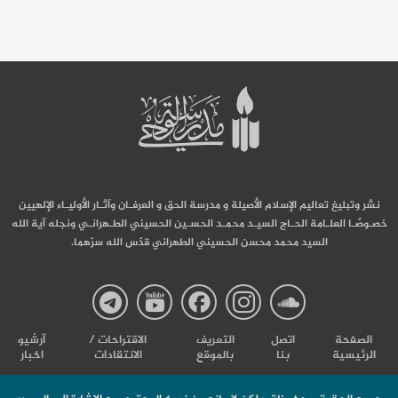
نشر وتبليغ تعاليم الإسلام الأصيلة و مدرسة الحق و العرفـان وآثـار الأوليـاء الإلهيين
خصـوصًـا العلـامة الحـاج السيـد محمـد الحسـين الحسيني الطـهرانـي ونجله آية الله
السيد محمد محسن الحسيني الطهراني قدّس الله سرّهما.
صفحة
صفحة
صفحة
صفحة
صفحة
الصفحة
اتصل
التعریف
الاقتراحات /
آرشیو
الرئيسية
بنا
بالموقع
الانتقادات
اخبار
مدرسة
مدرسة
مدرسة
مدرسة
مدرس