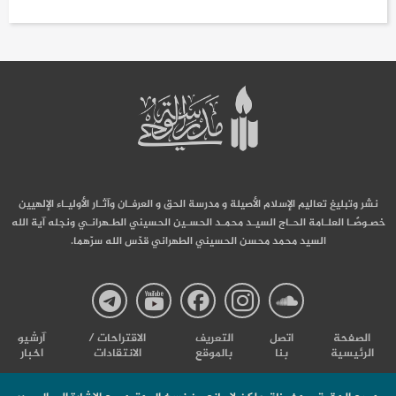
نشر وتبليغ تعاليم الإسلام الأصيلة و مدرسة الحق و العرفـان وآثـار الأوليـاء الإلهيين
خصـوصًـا العلـامة الحـاج السيـد محمـد الحسـين الحسيني الطـهرانـي ونجله آية الله
السيد محمد محسن الحسيني الطهراني قدّس الله سرّهما.
صفحة
صفحة
صفحة
صفحة
صفحة
الصفحة
اتصل
التعریف
الاقتراحات /
آرشیو
الرئيسية
بنا
بالموقع
الانتقادات
اخبار
مدرسة
مدرسة
مدرسة
مدرسة
مدرس