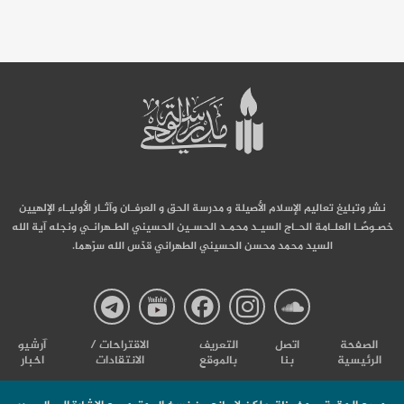
نشر وتبليغ تعاليم الإسلام الأصيلة و مدرسة الحق و العرفـان وآثـار الأوليـاء الإلهيين
خصـوصًـا العلـامة الحـاج السيـد محمـد الحسـين الحسيني الطـهرانـي ونجله آية الله
السيد محمد محسن الحسيني الطهراني قدّس الله سرّهما.
صفحة
صفحة
صفحة
صفحة
صفحة
الصفحة
اتصل
التعریف
الاقتراحات /
آرشیو
الرئيسية
بنا
بالموقع
الانتقادات
اخبار
مدرسة
مدرسة
مدرسة
مدرسة
مدرس