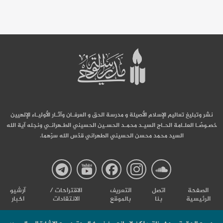
نشر وتبليغ تعاليم الإسلام الأصيلة و مدرسة الحق و العرفـان وآثـار الأوليـاء الإلهيين
خصـوصًـا العلـامة الحـاج السيـد محمـد الحسـين الحسيني الطـهرانـي ونجله آية الله
السيد محمد محسن الحسيني الطهراني قدّس الله سرّهما.
صفحة
صفحة
صفحة
صفحة
صفحة
الصفحة
اتصل
التعریف
الاقتراحات /
آرشیو
الرئيسية
بنا
بالموقع
الانتقادات
اخبار
مدرسة
مدرسة
مدرسة
مدرسة
مدرس