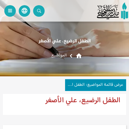
language
view_headline
close
search
الطفل الرضيع، علي الأصغر
home
المواضیع
عرض قائمة المواضيع: الطفل الرضيع، علي الأصغر
الطفل الرضيع، علي الأصغر