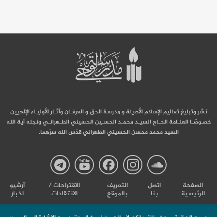
نشر وتبليغ تعاليم الإسلام الأصيلة و مدرسة الحق و العرفـان وآثـار الأوليـاء الإلهيين
خصـوصًـا العلـامة الحـاج السيـد محمـد الحسـين الحسيني الطـهرانـي ونجله آية الله
السيد محمد محسن الحسيني الطهراني قدّس الله سرّهما.
صفحة
صفحة
صفحة
صفحة
صفحة
الصفحة
اتصل
التعریف
الاقتراحات /
آرشیو
الرئيسية
بنا
بالموقع
الانتقادات
اخبار
مدرسة
مدرسة
مدرسة
مدرسة
مدرس