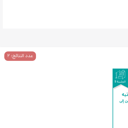
عدد النتائج: ۲
الجلسة 9
به
التكليف بين العوامّ والسالكين إلى 