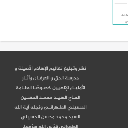
محمد
ي
نشر وتبليغ تعاليم الإسلام الأصيلة و
مدرسة الحق و العرفـان وآثـار
الأوليـاء الإلهيين خصـوصًـا العلـامة
الحـاج السيـد محمـد الحسـين
الحسيني الطـهرانـي ونجله آية الله
السيد محمد محسن الحسيني
الطهراني قدّس الله سرّهما.