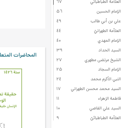
العلامة الطباطبائي
٦۷
الإمام الحسين
۵٦
علي بن أبي طالب
٤٩
العلاّمة الطهرانيّ
٤٤
الإمام المهدي
٤۰
السيد الحداد
۳٩
المحاضرات المتعل
الشيخ مرتضى مطهري
۲۷
الإمام السجاد
۲۵
سنة ۱٤۲٦
النبي الأكرم محمد
۲٤
السيد محمد محسن الطهراني
۱۷
حقيقة تعل
فاطمة الزهراء
۱۱
الوج
الإنسان خليفة
السيد علي القاضي
۱۰
العلاّمة الطباطبائيّ
٩
أصحاب سيد الشهداء
۸