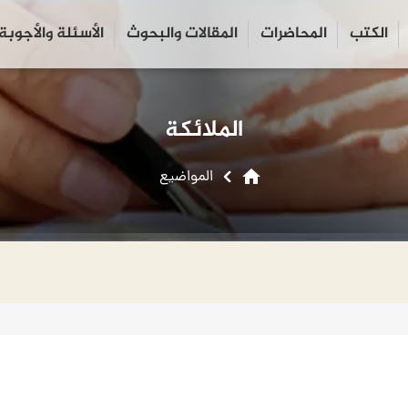
الكتب
المحاضرات
المقالات والبحوث
الأسئلة والأجوبة
close
search
الملائكة
home
المواضیع