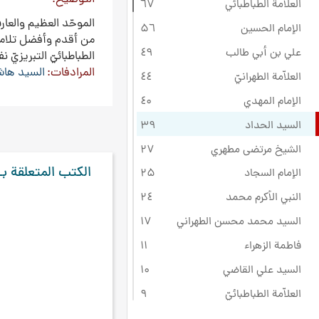
العلامة الطباطبائي
٦۷
الموحّد العظيم‌ والعارف
الإمام الحسين
۵٦
من‌ أقدم‌ وأفضل‌ تلامذة‌
علي بن أبي طالب
٤٩
الطباطبائي‌ّ التبريزي‌ّ 
المرادفات
السيد هاش
العلاّمة الطهرانيّ
٤٤
الإمام المهدي
٤۰
السيد الحداد
۳٩
الشيخ مرتضى مطهري
۲۷
الكتب المتعلقة بـ
الإمام السجاد
۲۵
النبي الأكرم محمد
۲٤
السيد محمد محسن الطهراني
۱۷
فاطمة الزهراء
۱۱
السيد علي القاضي
۱۰
العلاّمة الطباطبائيّ
٩
أصحاب سيد الشهداء
۸