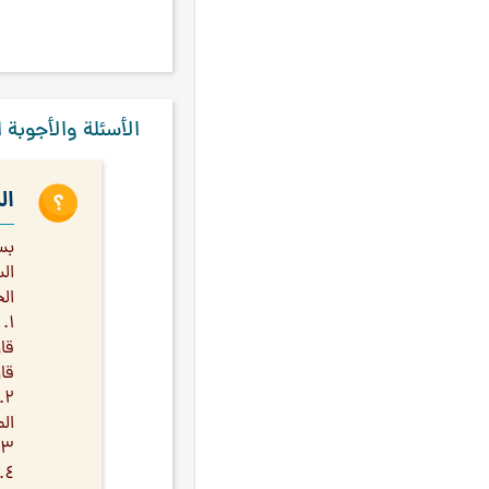
أغوست كُنت
۱
أم كلثوم
۱
أمير كبير
۱
الأسئلة والأجوبة ا
أوغست كونت
۱
أويس القرنيّ
۱
ال
آية الله البروجردي
۱
بس
آية الله السيّد المدرّس
۱
ال
آية الله مشكوري
۱
ال
ابن السكّيت
۱
قا
ابن خلدون
۱
قا
ابن سينا
۱
الم
ابْنُ سِينَا
۱
۳. لماذا لم يتشرّف الحاج الشيخ عباس القوجاني رضوان الله عليه بالذهاب إلى السيد الحداد لكسب الفيض منه؟
ابن سینا
۱