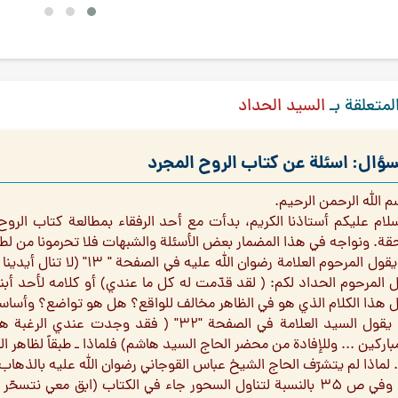
لمتعلقة بـ
السيد الحداد
سؤال: اسئلة عن كتاب الروح المجرد
م الله الرحمن الرحيم.
سلام عليكم أستاذنا الكريم، بدأت مع أحد الرفقاء بمطالعة كتاب الرو
حقة. ونواجه في هذا المضمار بعض الأسئلة والشبهات فلا تحرمونا من لط
۱. يقول المرحوم العلامة رضوا
ل المرحوم الحداد لكم: ( لقد قدّمت له كل ما عندي) أو كلامه لأحد أبنا
ل هذا الكلام الذي هو في الظاهر مخالف للواقع؟ هل هو تواضع؟ وأساساً 
۲. يقول السيد العلامة في الصفحة "۳۲" ( فقد
باركين ... وللإفادة من محضر الحاج السيد هاشم) فلماذا ـ طبقاً لظاهر الك
٤. وفي ص ۳۵ بالنسبة لتناول السحور جاء في الكتاب (ابق معي نت