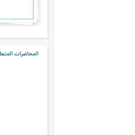
إبليس
۲
أحمد أمين المصري
۲
الإمام الباقر
۲
الإمام الجواد
۲
الإمام الكاظم
۲
المحاضرات المتعل
الإمام الهادي
۲
الحاج هادي الأبهري
۲
الخضر وموسى
۲
الخليفة الثاني، عمر
۲
الخوارج
۲
السيّد البروجردي
۲
السيّد الحداد
۲
الشيخ حسين الحلي
۲