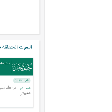
صدر المتألّهين
۲
عائشة
۲
عثمان بن عفان
۲
محي الدين ابن عربي
۲
محيي الدين بن عربي،
۲
مسلم بن عقيل
۲
الصوت المتعلقة ب
هنري كوربان
۲
يحيى بن زيد
۲
حقيقة ا
الله
۱
أبرهة
۱
الجلسة
۱
إبليس
۱
المحاضر
آية الله ال
الطهراني
أبو ذرّ الغفاريّ
۱
أَبُو ريْحَانِ البِيرُونِيُّ
۱
إعجاز عيسى بن مريم
۱