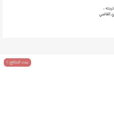
ربته‌ ،
يّ القاضي‌
عدد النتائج: ۱