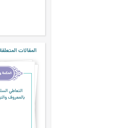
أبو حنيفة
۳
أمير المؤمنين عليه السلام
۳
أويس القرني
۳
الزبير
۳
السيد أحمد الكربلائي
۳
المقالات المتعلقة
السيد البروجردي
۳
السيّد الحدّاد
۳
المغربي
۳
بابا طاهر
۳
التعاطي السل
صدر المتألهين
۳
بالمعروف والن
طلحة
۳
معاوية بن أبي سفيان
۳
هشام بن الحكم
۳