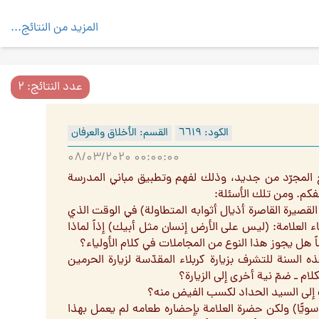
المزيد من النتائج...
عدد النتائج: ۲
الكود: ٦٦۱٩
القسم: الأخلاق والعرفان
۰۸/۰۳/۲۰۲۰ ۰۰:۰۰:۰۰
ح المجرّد من جديد، وذلك لفهم وتطبيق مباني المدرسة
فكم. ومن تلك الأسئلة:
ن الله عليه في الصفحة " ۱۳" (لا تنال أيدينا القصيرة القاصرة أذيال أثوابه المتطاولة) في الوقت الذي
ء العلامة: (ليس على الأرض إنسان مثل أبيك) إذاً لماذا
هل يجوز هذا النوع من المجاملات في كلام الأولياء؟
 وجدت عندي الرغبة هذه السنة للتشرف بزيارة كربلاء المقدّسة لزيارة الحرمين
لام ـ ضمّ نية أخرى إلى الزيارة؟
سحّر سويًّا) ولكن حضرة العلامة بإحضاره طعامه لم يعمل بهذا