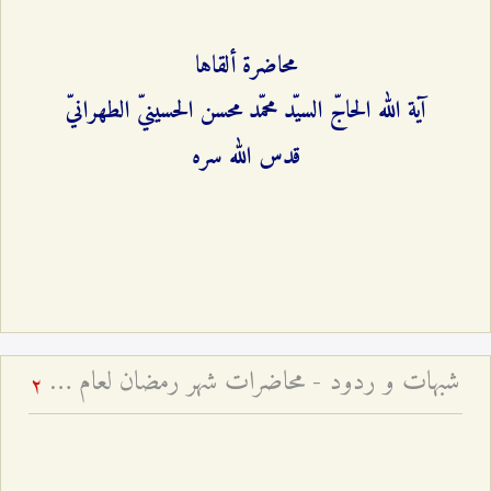
محاضرة ألقاها
آية الله الحاجّ السيّد محمّد محسن الحسينيّ الطهرانيّ
قدس الله سره
شبهات و ردود - محاضرات شهر رمضان لعام ۱٤۳٩ هـ ق – الجلسة الرابعة
2