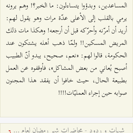
المساعدين، وبدؤوا يتساءلون: ما الخبر؟! وهم يرونه
يرمي بالقلب إلى الأعلى عدّة مرات وهو يقول لهم:
أريد أن أمرّنه وأحرّكه قبل أن أرجعه! وهكذا مات ذلك
المريض المسكين!! ولمّا ذهب أهله يشتكون عند
الحكومة، قالوا لهم: «نعم، صحيح، يبدو أنّ الطبيب
أصبح يُعاني من بعض المشاكل»، فأوقفوه عن العمل
بطبيعة الحال، حيث خافوا أن يفقد هذا المجنون
صوابه حين إجراء العمليّات!!!!
شبهات و ردود - محاضرات شهر رمضان لعام ۱٤۳٩ هـ ق – الجلسة الرابعة
6