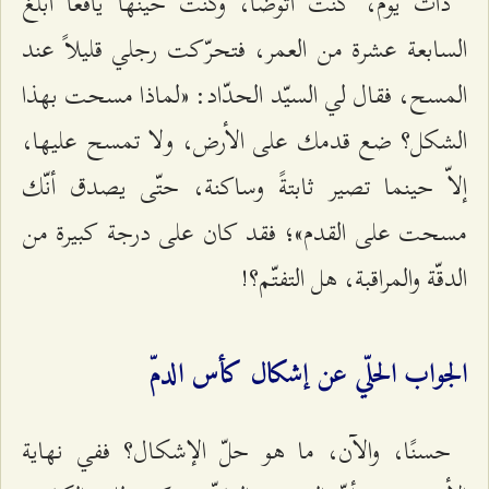
ذات يوم، كنت أتوضّأ، وكنت حينها يافعًا أبلغ
السابعة عشرة من العمر، فتحرّكت رجلي قليلاً عند
المسح، فقال لي السيّد الحدّاد: «لماذا مسحت بهذا
الشكل؟ ضع قدمك على الأرض، ولا تمسح عليها،
إلاّ حينما تصير ثابتةً وساكنة، حتّى يصدق أنّك
مسحت على القدم»؛ فقد كان على درجة كبيرة من
الدقّة والمراقبة، هل التفتّم؟!
الجواب الحلّي عن إشكال كأس الدمّ
حسنًا، والآن، ما هو حلّ الإشكال؟ ففي نهاية