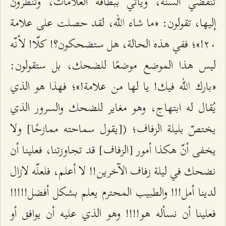
تنقضي السنة، ويأتي ببطاقة العلامات، وتنظرون
إليها، تقولون: «ما شاء الله، لقد حصلت على علامة
٢۰!»؛ ففي هذه الحالة، هل ستضحكون؟! كلّا! لأنّه
ليس هذا الموضع موضعًا للضحك، بل ستقولون:
«بارك الله فيك! يا لها من علامة!»؛ فهذا هو الذي
يُقال له ابتهاج، وهو مغاير للضحك والسرور الذي
يختصّ بليلة الزفاف؛ ([يقول سماحته ممازحًا] ولا
يخفى أنّ هكذا أمور [الزفاف] قد تجاوزتنا، فعلينا أن
نضحك في ليلة زفاف الآخرين!! لا أعلم، فلعلّه لازال
لدينا أمل!!! والطبيب المحترم يعلم بشكل أفضل!!!!!
فعلينا أن نسأله هو!!!! وهو الذي عليه أن يوافق أو