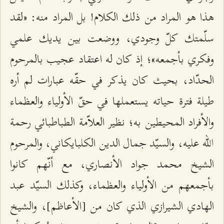
هذا هو المراد من ذلك الكلام! بل المراد منه: «لقد
سلّمتك كلّ وجودي، ووضعت بين يديك علمي
وفكري بأجمعه»؛ إذ كان له اعتقاد عجيب بالمرحوم
الحدّاد، بحيث كان يذكر في حقّه عبارات لم أره
طيلة فترة حياته يستعملها في حقّ الأولياء والعظماء
والأفراد المحيطين به؛ نظير العلاّمة الطباطبائي رحمة
الله عليه، والسيّد جمال الدين الكلبايكاني، والمرحوم
الشيخ محمد جواد الأنصاري، مع أنّهم كانوا
بأجمعهم من الأولياء والعظماء، وكذلك السيّد عبد
الهادي الشيرازي الذي كان من [الأعاظم]، والشيخ