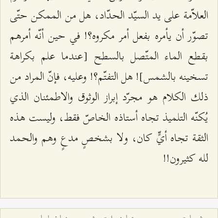
العلاّمة على يد السيّد الحدّاد، هل من الممكن حتّى
تصوّر أن يأمره بفعل أمر مكروه؟! في حين أنّه أمرهم
بقطع الماء المتّصل بالسطح [عندما علم بكراهة
تسخينه بالشمس]! هل التفتّم؟! وعليه، فإنّ المراد من
ذلك الكلام هو مجرّد إبراز الوثوق والاطمئنان الذي
يُكنّه التلميذ تجاه أستاذه الخاصّ فقط، وليست هذه
الثقة تجاه أيٍّ كان، ولا بشخصٍ مدعٍ وهم والحمد
لله كثيرون!!