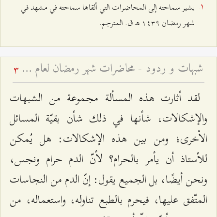
يشير سماحته إلى المحاضرات التي ألقاها سماحته في مشهد في
شهر رمضان ۱٤٣٩ هـ ق. المترجم.
شبهات و ردود - محاضرات شهر رمضان لعام ۱٤۳٩ هـ ق – الجلسة الرابعة
3
لقد أثارت هذه المسألة مجموعة من الشبهات
والإشكالات، شأنها في ذلك شأن بقيّة المسائل
الأخرى؛ ومن بين هذه الإشكالات: هل يُمكن
للأستاذ أن يأمر بالحرام؟ لأنّ الدم حرام ونجس،
ونحن أيضًا، بل الجميع يقول: إنّ الدم من النجاسات
المتّفق عليها، فيحرم بالطبع تناوله، واستعماله، من