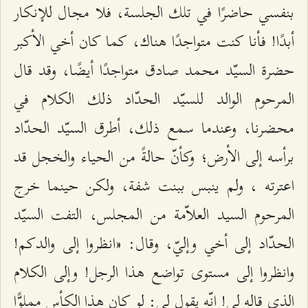
بنفسي حاضرًا في تلك الجلسة، فلا مجال للإنكار
أبدًا! فأنا كنت متواجدًا هناك، كما كان أخي الأكبر
حضرة السيّد محمد صادق متواجدًا أيضًا، وقد قال
المرحوم الوالد للسيّد الحدّاد ذلك الكلام في
محضرنا، وعندما سمع ذلك، أطرق السيّد الحدّاد
برأسه إلى الأرض؛ وكأنّ حالةً من الحياء والخجل قد
اعترته ، ولم ينبس ببنت شفة، ولكن حينما خرج
المرحوم السيد العلاّمة من المجلس، التفت السيّد
الحدّاد إلى أخي وإليّ، وقال: «انظروا إلى والدكم!
وانظروا إلى مستوى تواضع هذا الرجل! وإلى الكلام
الذي قاله لي! إنّه يقول لي: لو كان هذا الكأس مملوًّا