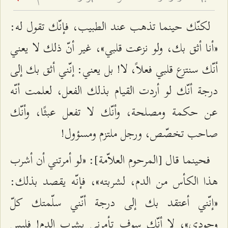
لكنّك حينما تذهب عند الطبيب، فإنّك تقول له:
«أنا أثق بك، ولو نزعت قلبي»، غير أنّ ذلك لا يعني
أنّك سنتزع قلبي فعلاً، لا! بل يعني: إنّني أثق بك إلى
درجة أنّك لو أردت القيام بذلك الفعل، لعلمت أنّه
عن حكمة ومصلحة، وأنّك لا تفعل عبثًا، وأنّك
صاحب تخصّص، ورجل ملتزم ومسؤول!
فحينما قال [المرحوم العلاّمة]: «لو أمرتني أن أشرب
هذا الكأس من الدم، لشربته»، فإنّه يقصد بذلك:
«إنّني أعتقد بك إلى درجة أنّني سلّمتك كلّ
وجودي»، لا أنّك سوف تأمرني بشرب الدم! فليس