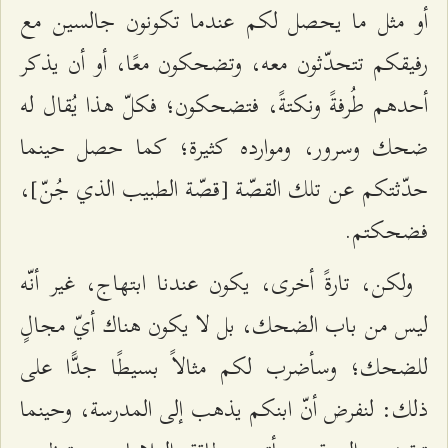
أو مثل ما يحصل لكم عندما تكونون جالسين مع
رفيقكم تتحدّثون معه، وتضحكون معًا، أو أن يذكر
أحدهم طُرفةً ونكتةً، فتضحكون؛ فكلّ هذا يُقال له
ضحك وسرور، وموارده كثيرة؛ كما حصل حينما
حدّثتكم عن تلك القصّة [قصّة الطبيب الذي جُنّ]،
فضحكتم.
ولكن، تارةً أخرى، يكون عندنا ابتهاج، غير أنّه
ليس من باب الضحك، بل لا يكون هناك أيّ مجالٍ
للضحك؛ وسأضرب لكم مثالاً بسيطًا جدًّا على
ذلك: لنفرض أنّ ابنكم يذهب إلى المدرسة، وحينما