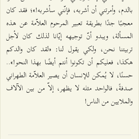
بالدم، وأمرتني أن أشربه، فإنّني سأشربه!»؛ فقد كان
معجبًا جدًا بطريقة تعبير المرحوم العلاّمة عن هذه
المسألة، ويبدو أنّ توجيهه إيّانا لذلك كان لأجل
تربيتنا نحن، ولكي يقول لنا: «لقد كان والدكم
هكذا، فعليكم أن تكونوا أنتم أيضًا بهذا النحو!»..
حسنًا، لا يُمكن للإنسان أن يصير العلاّمة الطهراني
صدفةً، فالواحد مثله لا يظهر، إلاّ من بين الآلاف
والملايين من الناس!