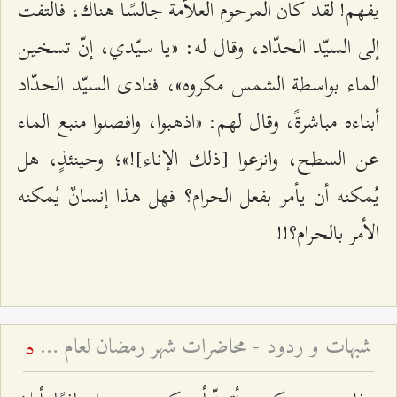
يفهم! لقد كان المرحوم العلاّمة جالسًا هناك، فالتفت
إلى السيّد الحدّاد، وقال له: «يا سيّدي، إنّ تسخين
الماء بواسطة الشمس مكروه»، فنادى السيّد الحدّاد
أبناءه مباشرةً، وقال لهم: «اذهبوا، وافصلوا منبع الماء
عن السطح، وانزعوا [ذلك الإناء]!»؛ وحينئذٍ، هل
يُمكنه أن يأمر بفعل الحرام؟ فهل هذا إنسانٌ يُمكنه
الأمر بالحرام؟!!
شبهات و ردود - محاضرات شهر رمضان لعام ۱٤۳٩ هـ ق – الجلسة الرابعة
5