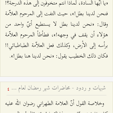
«يا أيّها السادة، لماذا أنتم متخوفّون إلى هذه الدرجة؟!
فنحن لدينا بطل!»، حيث التفت إلى المرحوم العلاّمة
وقال: «نحن لدينا بطل لا يستطيع أيّ واحد من
هؤلاء أن يقف في وجهه!»، فطأطأ المرحوم العلاّمة
برأسه إلى الأرض، وكذلك فعل العلاّمة الطباطبائي!!
فكان ذلك الخطيب يقول: «نحن لدينا هنا بطل!».
شبهات و ردود - محاضرات شهر رمضان لعام ۱٤۳٩ هـ ق – الجلسة الرابعة
4
وخلاصة القول أنّ العلامة الطهراني رضوان الله عليه