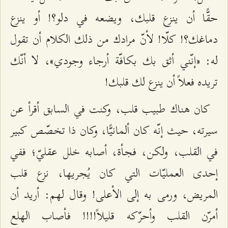
حقًّا أن ينزع قلبك، ويضعه في دلو؟! أو ينزع
دماغك؟! كلّا! لأنّ مرادك من ذلك الكلام أن تقول
له: «إنّني أثق بك بکافّة أرجاء وجودي»، لا أنّك
تريده فعلاً أن ينزع لك قلبك!
كان هناك طبيب قلب، وكنت في السابق أقرأ عن
سيرته، حيث إنّه كان ألمانيًّا، وكان ذا تخصّص كبير
في القلب، ولكن، فجأة، أصابه خلل عقليّ؛ ففي
إحدى العمليّات التي كان يُجريها، نزع قلب
المريض، ورمى به إلى الأعلى! وقال لهم: أريد أن
أمرّن القلب وأحرّكه قليلاً!!!! فأصاب الهلع