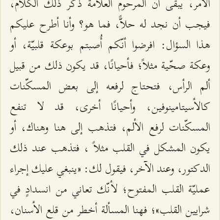
الأمر، يبقى أنّ المرحوم العلاّمة ذكر ذلك الكلام،
فيجب أن نجد له حلاًّ، فما هو؟ وأنا أطرح عليكم
هذا السؤال: افرضوا أنّكم أُصبتم بوعكة قلبيّة، أو
وعكة صحّية مثلاً؛ فأحيانًا، قد يكون ذلك من قبيل
ألم الرأس، فتحتاج لرفعه إلى بعض المسكّنات
كالأسيتامينوفين، وأحيانًا أخرى، قد لا تنفع
المسكّنات لرفع الألم، فتذهب إلى هنا وهناك، أو
يكون المشكل في القلب مثلاً ، فتذهب عند ذلك
الدكتور، وعند الآخر، فيقول لك: «ينبغي عليك إجراء
عمليّة القلب المفتوح؛ لأنّك تعاني من انسدادٍ في
شرايين القلب»؛ فهنا المسألة أخطر من قلع الأسنان،