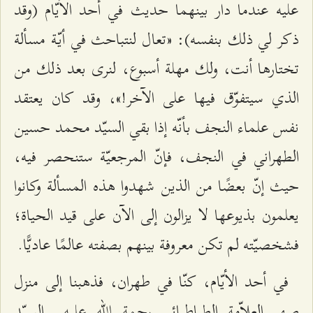
عليه عندما دار بينهما حديث في أحد الأيّام (وقد
ذكر لي ذلك بنفسه): «تعال لنتباحث في أيّة مسألة
تختارها أنت، ولك مهلة أسبوع، لنرى بعد ذلك من
الذي سيتفوّق فيها على الآخر!»، وقد كان يعتقد
نفس علماء النجف بأنّه إذا بقي السيّد محمد حسين
الطهراني في النجف، فإنّ المرجعيّة ستنحصر فيه،
حيث إنّ بعضًا من الذين شهدوا هذه المسألة وكانوا
يعلمون بذيوعها لا يزالون إلى الآن على قيد الحياة؛
فشخصيّته لم تكن معروفة بينهم بصفته عالمًا عاديًّا.
في أحد الأيّام، كنّا في طهران، فذهبنا إلى منزل
صهر العلاّمة الطباطبائي رحمة الله عليه.. السيّد