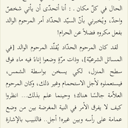
الحال في كلّ مكان ـ : أنا أتحدّى أن يأتي شخصٌ
واحدٌ، ويُخبرني بأنّ السيّد الحدّاد أمر المرحوم الوالد
بفعل مكروه فضلاً عن الحرام!
لقد كان المرحوم الحدّاد يُقلّد المرحوم الوالد [في
المسائل الشرعيّة]، وذات مرّةٍ وضعوا إناءً فيه ماء فوق
سطح المنزل، لكي يسخن بواسطة الشمس،
فيستعملوه لأجل الاستحمام وغير ذلك، وكان المرحوم
العلاّمة جالسًا هناك؛ وحينما علم بذلك... انظروا
كيف لا يفرق الأمر في النية المغرضة بين من وضع
عمامة على رأسه وبين غيره! أجل.. فاللبيب بالإشارة