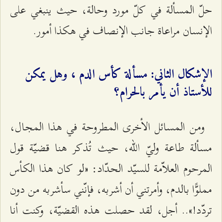
حلّ المسألة في كلّ مورد وحالة، حيث ينبغي على
الإنسان مراعاة جانب الإنصاف في هكذا أمور.
الإشكال الثاني: مسألة كأس الدم ، وهل يمكن
للأستاذ أن يأمر بالحرام؟
ومن المسائل الأخرى المطروحة في هذا المجال،
مسألة طاعة وليّ الله، حيث تُذكر هنا قضيّة قول
المرحوم العلاّمة للسيّد الحدّاد: «لو كان هذا الكأس
مملوًّا بالدم، وأمرتني أن أشربه، فإنّني سأشربه من دون
تردّد!».. أجل، لقد حصلت هذه القضيّة، وكنت أنا