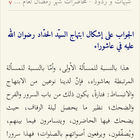
شبهات و ردود - محاضرات شهر رمضان لعام ۱٤۳٩ هـ ق – الجلسة الرابعة
7
الجواب على إشكال ابتهاج السيّد الحدّاد رضوان الله
عليه في عاشوراء
هذا بالنسبة للمسألة الأولى، وأمّا بالنسبة للمسألة
المرتبطة بعاشوراء، فإنّ لدينا نوعين من الابتهاج
والانبساط: فتارةً، يكون ذلك من باب السرور والفرح
والضحك؛ نظير ما يحصل ليلة الزفاف، حيث
يضحك فيها الحاضرون، ويتسامرون فيما بينهم،
ويُصفّقون، ويرفعون أصواتهم بالصلوات؛ فهذا سرور!