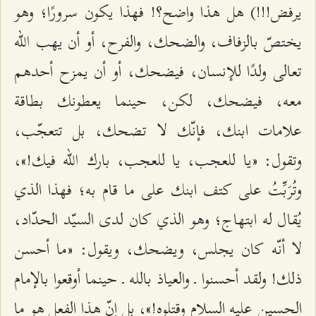
يرفض!!!) هل هذا واضح؟! فهذا يكون سرورًا؛ وهو
يختصّ بالزفاف، والضحك، والفرح، أو أن يهب الله
تعالى ولدًا للإنسان، فيضحك، أو أن يمزح أحدهم
معه، فيضحك، لكن، حينما يعطونك بطاقة
علامات ابنك، فإنّك لا تضحك، بل تتعجّب،
وتقول: «يا للعجب، يا للعجب، بارك الله فيك!»،
وتُرَبِّتُ على كتف ابنك على ما قام به؛ فهذا الذي
يُقال له ابتهاج؛ وهو الذي كان لدى السيّد الحدّاد،
لا أنّه كان يجلس، ويضحك، ويقول: «ما أحسن
ذلك! ولقد أحسنوا ـ والعياذ بالله ـ حينما أوقعوا بالإمام
الحسين عليه السلام وقتلوه!»، بل إنّ هذا الفعل هو ما