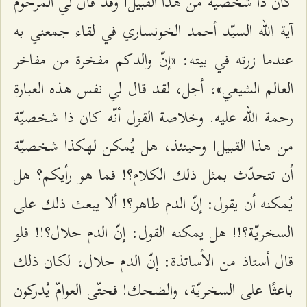
كان ذا شخصيّة من هذا القبيل! وقد قال لي المرحوم
آية الله السيّد أحمد الخونساري في لقاء جمعني به
عندما زرته في بيته: «إنّ والدكم مفخرة من مفاخر
العالم الشيعي»، أجل، لقد قال لي نفس هذه العبارة
رحمة الله عليه. وخلاصة القول أنّه كان ذا شخصيّة
من هذا القبيل! وحينئذ، هل يُمكن لهكذا شخصيّة
أن تتحدّث بمثل ذلك الكلام؟! فما هو رأيكم؟ هل
يُمكنه أن يقول: إنّ الدم طاهر؟! ألا يبعث ذلك على
السخريّة؟!! هل يمكنه القول: إنّ الدم حلال؟!! فلو
قال أستاذ من الأساتذة: إنّ الدم حلال، لكان ذلك
باعثًا على السخريّة، والضحك! فحتّى العوامّ يُدركون