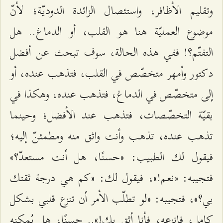
وتقليم الأظافر، واستئصال الزائدة الدوديّة؛ لأنّ
موضوع العمليّة هنا هو القلب، أو الدماغ.. هل
التفتّم؟! ففي هذه الحالة، سوف تبحث عن أفضل
دكتور وأمهر متخصّص في القلب، فتذهب عنده، أو
إلى متخصّص في الدماغ، فتذهب عنده، وهكذا في
بقيّة التخصّصات، فتذهب عند الأفضل؛ وحينما
تذهب عنده، تذهب وأنت واثق منه ومطمئنّ إليه؛
فيقول لك الطبيب: «حسنًا، هل أنت مستعدّ؟»
فتجيبه: «نعم!»، فيقول لك: «كم هي درجة ثقتك
بي؟»، فتجيبه: «لو تطلّب الأمر أن تنزع قلبي بشكل
كامل، فانزعه، فأنا أثق بك!».. حسنًا، هل يُمكنه