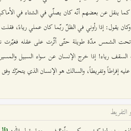
 كما ينقل عن بعضهم أنّه كان يصلّي في الشتاء في الأماكن
كان يقول: إذا رأوني في الظلّ ربّما كان عملي رياءً، فقلت: ا
ت الشمس مدّة طويلة حتّى أثّرت على عقله فغيّرت نحو
سقف رياء! إذا خرج الإنسان عن سواء السبيل والمسير
يه إفراطاً وتفريطاً، والسالك هو الإنسان الذي يتحرّك وفق
 التفريط
لذي يبدو لنا كيف يمكن حلّه؟ فمن جهة يقول الله:
{قُلْ م