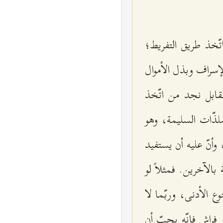
تّخذ طريق التفريط؛
لإسراف وبذل الأموال
مقابل نجد من اتّخذ
لذّات السليمة، وهو
 وأنّ عليه أن يستفيد
الآخرين. فمثلاً لو
 الأدنى، وربّما لا
 فراش فإنّه يحبّ أن