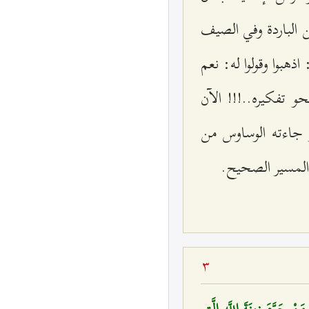
 الباردة وفي الصيف
ذهبوا وقولوا له: نعم
 تفكيره..!!! الآن
 جاءته الوساوس من
 المسير الصحيح.
3
َنْ حَرَّمَ زينَةَ اللَّهِ الَّتي‌