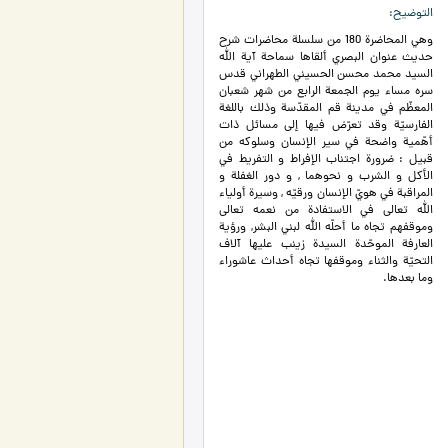
التوضيح
وهي المحاضرة 180 من سلسلة محاضرات شرح
حديث عنوان البصري ألقاها سماحة آية الله
السيد محمد محسن الحسيني الطهراني قدس
سره مساء يوم الجمعة الرابع من شهر شعبان
المعظّم في مدينة قم المقدّسة وذلك باللغة
الفارسيّة وقد تعرّض فيها إلى مسائل ذات
أهّمية واضحة في سير الإنسان وسلوكه من
قبيل : ضرورة اجتناب الإفراط و التفريط في
الأكل و الشرب و نحوهما , و دور الغفلة و
المراقبة في هويّ الإنسان ورقيّه , وسيرة أولياء
الله تعالى في الاستفادة من نعمه تعالى
وموقفهم تجاه ما أحلّه الله لبني البشر, ورؤية
العارفة الموحّدة السيدة زينب عليها آلاف
التحيّة والثناء وموقفها تجاه أحداث عاشوراء
وما بعدها.