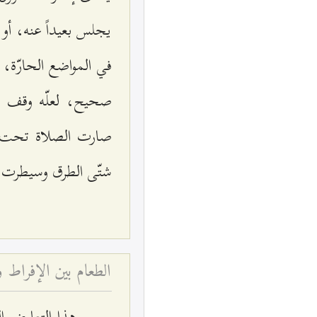
يجلس بعيداً عنه، أو
في المواضع الحارّة، و
صحيح، لعلّه وقف تح
صارت الصلاة تحت ال
شتّى الطرق وسيطرت عل
الطعام بين الإفراط و
هذا التعارض ا