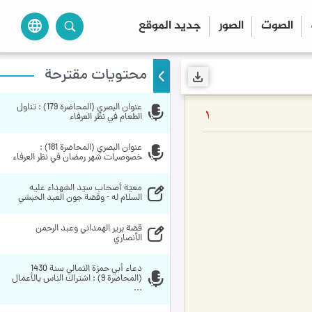
الصوت
الصور
جديد الموقع
language
محتويات مقترحة
عنوان البصري (المحاضرة 179) : تناول 
1
الطعام في نظر العرفاء
عنوان البصري (المحاضرة 181) : 
خصوصيات شهر رمضان في نظر العرفاء
معيّة أصحاب سيّد الشهداء عليه 
السلام له - وقصّة جون العبد الحبشي
قصّة برير الهمداني وعبد الرحمن 
الأنصاري
دعاء أبي حمزة الثمالي سنة 1430 
(المحاضرة 9) : اشتراك الناس بالأعمال 
...