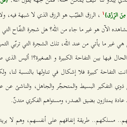
، الرزق الطيّب هو الرزق الذي لا شبهة فيه، ولا
ِ مِنَ الرِّزْق}
۱
شاهده الآن هو غير ما جاء من الله؟ هل شجرة التفّاح التي ت
 هي غير ما يأتي من عند الله، تلك الشجرة التي تربّي الثمر
حال فيها بين التفاحة الكبيرة و الصغيرة؟! أليس الذي ص
نت التفاحة كبيرة فلا إشكال في تناولها بالنسبة لنا، و
 ذوي التفكير البسيط والمتحجّر والجاهل، والناشئ عن 
د عادة يمتازون بضيق الصدر، ومستواهم الفكري متدنّ.
م.. مسلكهم.. طريقة إنفاقهم على أنفسهم، وهم لا يريد