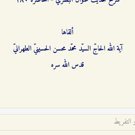
شرح حديث عنوان البصريّ - المحاضرة ۱۸۰
ألقاها
آية الله الحاجّ السيّد محمّد محسن الحسينيّ الطهرانيّ
قدس الله سره
 التفريط