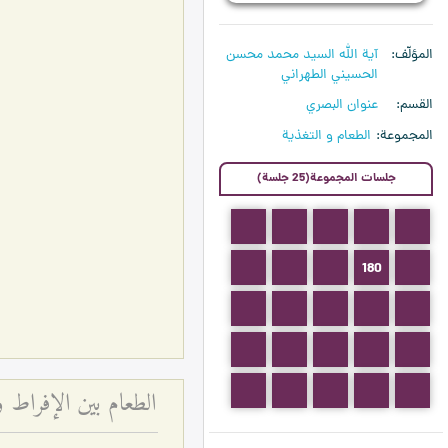
المؤلّف
آية الله السيد محمد محسن
الحسيني الطهراني
القسم
عنوان البصري
المجموعة
الطعام و التغذية
جلسات المجموعة(25 جلسة)
178
177
176
175
174
183
182
181
180
179
188
187
186
185
184
201
200
199
190
189
206
205
204
203
202
الطعام بين الإفراط و