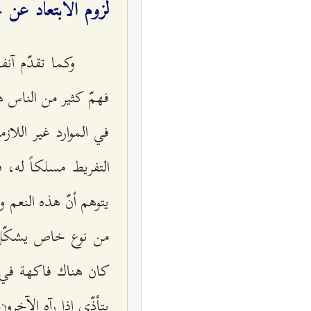
لزوم الابتعاد عن 
وكما تقدّم آن
فهمّ كثير من الناس ه
في الموارد غير اللا
التفريط مسلكاً له، 
يتوهم أنّ هذه النعم و
من نوع خاص يشكّل ال
كان هناك فاكهة في م
يتأذّى إذا رآه الآخر