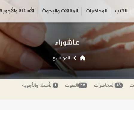
الكتب
المحاضرات
المقالات والبحوث
الأسئلة والأجوبة
close
search
عاشوراء
home
المواضیع
ات
المحاضرات
الصوت
الأسئلة والأجوبة
۱
۲۷
۱۸