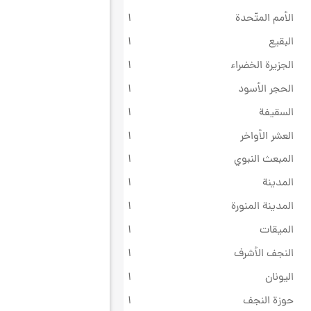
الأمم المتّحدة
۱
البقيع
۱
الجزيرة الخضراء
۱
الحجر الأسود
۱
السقيفة
۱
العشر الأواخر
۱
المبعث النبوي
۱
المدينة
۱
المدينة المنورة
۱
الميقات
۱
النجف الأشرف
۱
اليونان
۱
حوزة النجف
۱