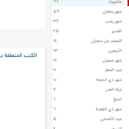
عاشوراء
٦٦
شهر رمضان
۵٩
شهر رجب
۳۲
الغدير
۲۵
النصف من شعبان
۱٤
الأربعين
۱۳
الكتب المتعلقة بـ
شهر شعبان
۱۲
عيد الفطر
۱۱
شهر ذي الحجة
۱۰
ليلة القدر
٩
الحجّ
٦
شهر ذي القعدة
٦
عيد الأضحى
۵
النيروز
٤