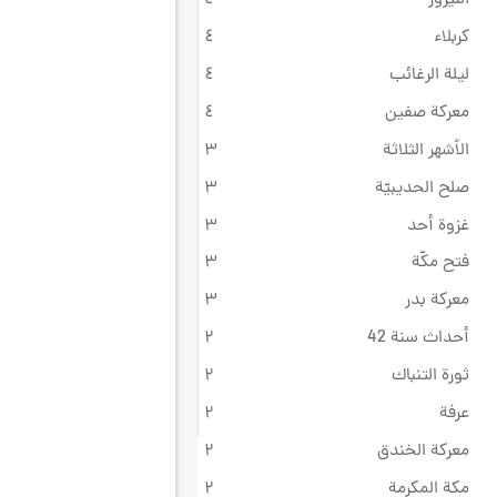
كربلاء
٤
ليلة الرغائب
٤
معركة صفين
٤
الأشهر الثلاثة
۳
صلح الحديبيّة
۳
غزوة أحد
۳
فتح مكّة
۳
معركة بدر
۳
أحداث سنة 42
۲
ثورة التنباك
۲
عرفة
۲
معركة الخندق
۲
مكة المكرمة
۲