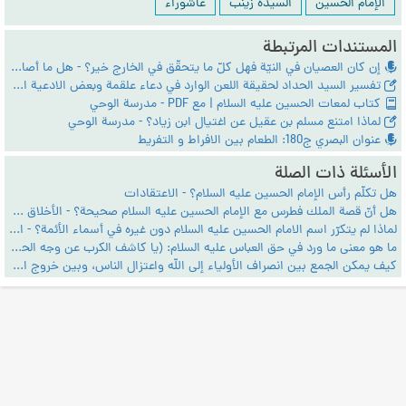
الإمام الحسين
السيدة زينب
عاشوراء
المستندات المرتبطة
إن كان العصيان في النيّة فهل كلّ ما يتحقّق في الخارج خير؟ - هل ما أصاب الإمام الحسين عليه السلام خيرٌ أم شرٌّ؟ - دعاء أبي حمزة الثمالي - ج:10
تفسير السيد الحداد لحقيقة اللعن الوارد في دعاء علقمة وبعض الادعية الاخري
كتاب لمعات الحسين عليه السلام | مع PDF - مدرسة الوحي
لماذا امتنع مسلم بن عقيل عن اغتيال ابن زياد؟ - مدرسة الوحي
عنوان البصري ج180: الطعام بين الافراط و التفريط
الأسئلة ذات الصلة
هل تكلّم رأس الإمام الحسين عليه السلام؟ - الاعتقادات
هل أنّ قصة الملك فطرس مع الإمام الحسين عليه السلام صحيحة؟ - الأخلاق والعرفان
لماذا لم يتكرّر اسم الامام الحسين عليه السلام دون غيره في أسماء الأئمة؟ - الاعتقادات
ما هو معنى ما ورد في حق العباس عليه السلام: (يا كاشف الكرب عن وجه الحسين) ؟ - الحديث والدعاء
كيف يمكن الجمع بين انصراف الأولياء إلى الله واعتزال الناس، وبين خروج الإمام الحسين عليه السلام و ثورته على يزيد؟ - الأحكام الشرعية