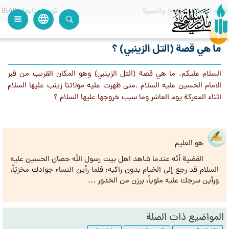
قسم السؤال
التاريخ والسيرة
كود المتابعة
6549
language
view_headline
close
search
ما هي قصة (التل الزينبي) ؟
السلام عليكم. ما هي قصة (التل الزينبي) وهو المكان القريب من قبر
الامام الحسين عليه السلام .متى ظهرت عليه مولاتنا زينب عليها السلام
اثناء المعركة يوم العاشر وما سبب خروجها عليها السلام ؟
هو العليم
القضية أنّه عندما شاهد اهل بيت رسول الله حصان الحسين عليه
السلام قد رجع إلى الخيام بدون راكبه: فلما رأين النساء جوادك مخزيّاً،
ورأين سرجك عليه ملوياً، برزن من الخدور ...
المواضيع ذات الصلة