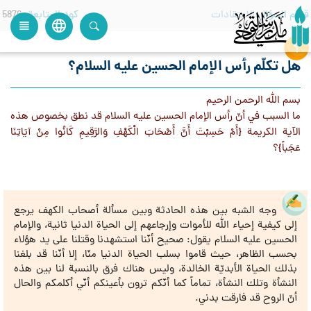
قسم السؤال
الاعتقادات
كود المتابعة
5876
language
view_headline
close
search
هل تكلّم رأس الإمام الحسين عليه السلام؟
بسم الله الرحمن الرحيم
ما السبب في أنّ رأس الإمام الحسين عليه السلام قد نطق بخصوص هذه
الآية الكريمة {أَمْ حَسِبْتَ أَنَّ أَصْحَابَ الْكَهْفِ وَالرَّقِيمِ كَانُوا مِنْ آيَاتِنَا
عَجَباً}؟
وجه الشبه بين هذه الحادثة وبين مسألة أصحاب الكهف يرجع
إلى كيفية إحياء الله للأموات وإرجاعهم إلى الحياة الدنيا ثانية، والإمام
الحسين عليه السلام يقول: صحيح أنّنا استشهدنا وقتلنا على يد هؤلاء
بحسب الظاهر، حيث قاموا بسلب الحياة الدنيا منّا، إلا أنّنا قد بلغنا
بذلك الحياة الأبديّة الخالدة، وليس هناك فرق بالنسبة لنا بين هذه
النشأة وتلك النشأة، تماماً كما أنّكم ترون بأعينكم أنّي أكلمكم والحال
أنّ الروح قد فارقت بدني.