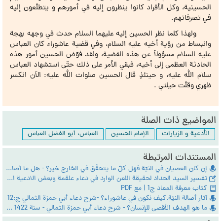
الحسينية، وكل الأفراد كانوا ينظرون إليه في أمورهم و يتطلّعون إليه
في تصرفاتهم.
ولهذا كلما نظر الحسين إليه عليهما السلام حدث في وجهه بهجة
وانبساط من رؤية أخيه عليه السلام، وفي قضية عاشوراء كان العباس
عليه السلام مسؤولاً عن هذه القضية، ولقد فوّض الحسين أمور هذه
الحادثة العظمى إلى أخيه، فبقي الأمر على ذلك حتّى استشهاد العباس
سلام الله عليه، و حينئذٍ قال الحسين صلوات الله عليه: الآن انكسر
ظهري وقلّت حيلتي .
المواضيع ذات الصلة
الأدعية و الزيارات
الإمام الحسين
العباس، أبو الفضل العباس
المستندات المرتبطة
إن كان العصيان في النيّة فهل كلّ ما يتحقّق في الخارج خير؟ - هل ما أصاب الإمام الحسين عليه السلام خيرٌ أم شرٌّ؟ - دعاء أبي حمزة الثمالي - ج:10
تفسير السيد الحداد لحقيقة اللعن الوارد في دعاء علقمة وبعض الادعية الاخري
كتاب معرفة المعاد ج1 | مع PDF
آثار أصالة النيّة.كيف نكون في عاشوراء؟ -شرح دعاء أبي حمزة الثمالي ج:12
ما هو الهدف الأقصى للإنسان؟ - شرح دعاء أبي حمزة الثمالي - سنة 1422 - ج: 3