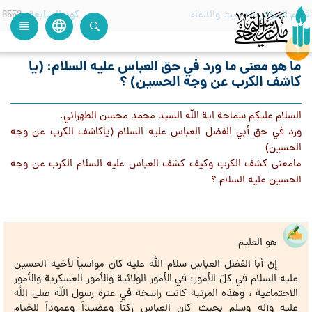
قسم السؤال
الحديث والدعاء
كود المتابعة
6552
language
view_headline
close
search
ما هو معنى ما ورد في حق العباس عليه السلام: (يا
كاشف الكرب عن وجه الحسين) ؟
السلام عليكم سماحة اية الله السيد محمد محسن الطهراني.
ورد في حق أبي الفضل العباس عليه السلام (ياكاشف الكرب عن وجه
الحسين)
مامعنى كشف الكرب وكيف كشف العباس عليه السلام الكرب عن وجه
الحسين عليه السلام ؟
هو العليم
إنّ أبا الفضل العباس سلام الله عليه كان مواسياً لأخيه الحسين
عليه السلام في كلّ الأمور: في الأمور الولائية والأمور العسكرية والأمور
الاجتماعية ، وهذه المرتبة كانت راسخة في عترة رسول الله صلى الله
عليه وآله وسلم بحيث كان العباس ركناً وعضيداً وعموداً للخيام