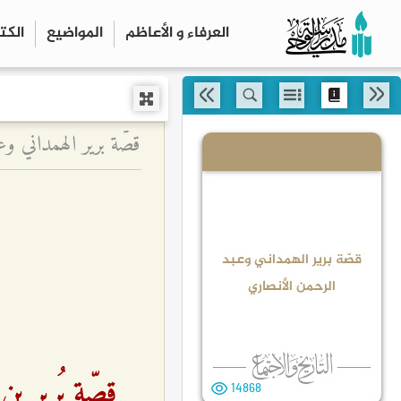
العرفاء و الأعاظم
المواضیع
الكت
قصّة برير الهمداني و
قصّة برير الهمداني وعبد
الرحمن الأنصاري
قصّة بُرير ب
14868