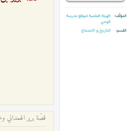
المؤلّف
الهیئة العلمیة لموقع مدرسة
الوحي
القسم
التاريخ و الاجتماع
قصّة برير الهمداني و