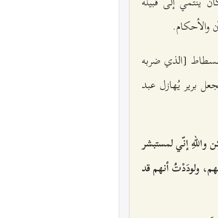
ان ينتمي إلى قبيلة
آن والأحكام.
الفسطاط [الذي ضربه
عل برير يُهازل عبد
كن واللهِ إنّي لمستبشر
فهم، ولودَدْتُ أنهم قد