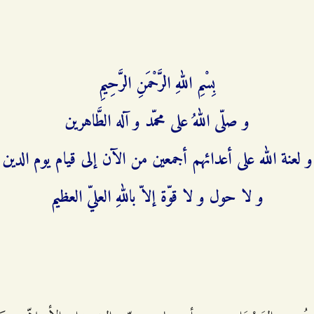
بِسْمِ اللهِ الرَّحْمَنِ الرَّحِيمِ‌
و صلّى اللهُ على محمّد و آله الطَّاهرين‌
و لعنة الله على أعدائهم أجمعين من الآن إلى قيام يوم الدين
و لا حول و لا قوّة إلاّ باللهِ العليّ العظيم‌