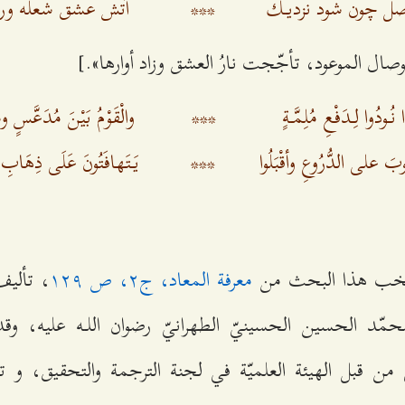
ل چون شود نزديـك
***
آتش عشق شعله ور
وصال الموعود، تأجّجت نارُ العشق وزاد أوارها».]
ا نُـودُوا لِـدَفْعِ مُلِمَّـةٍ
***
والْقَوْمُ بَيْنَ مُدَعَّسٍ و
لُوبَ على الدُّرُوعِ وأقْبَلُوا
***
يَتَهافَتُونَ عَلَى ذِهَابِ
تخب هذا البحث من
معرفة المعاد، ج‌٢، ص ۱٢٩
، تأليف 
محمّد الحسين الحسينيّ الطهرانيّ رضوان اللـه عليه، وقد ت
ن قبل الهيئة العلميّة في لجنة الترجمة والتحقيق، و تج