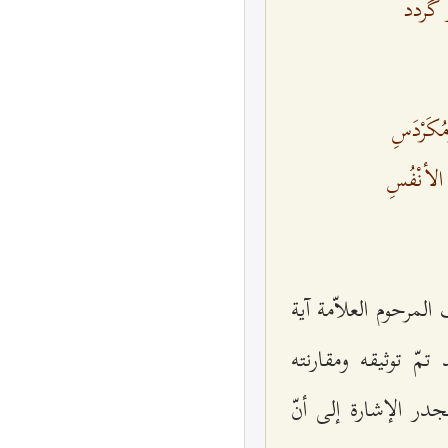
 گردد
مُكَرْدَسِ
 الأنْفُسِ
المرحوم العلاّمة آية
مّ توثيقه ومقارنته
در الإشارة إلى أنّ