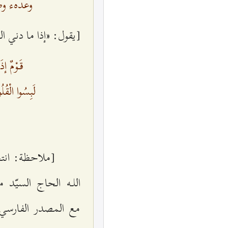
وعدهء وص
[يقول: «إذا ما دني ال
قَـوْمٌ إذَ
لَبِسُوا الْقُ
[ملاحظة: ان
اللـه الحاج السيّد 
مع المصدر الفارسي م