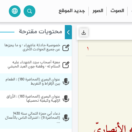
الصوت
الصور
جديد الموقع
language
محتويات مقترحة
خصوصية حادثة عاشوراء - و ما يميّزها 
1
عن جميع الحوادث الأخرى
معيّة أصحاب سيّد الشهداء عليه 
السلام له - وقصّة جون العبد الحبشي
عنوان البصري (المحاضرة 180) : الطعام 
بين الإفراط و التفريط
عنوان البصري (المحاضرة 183) : الأرزاق 
الإلهية وكيفيّة تحصيلها
دعاء أبي حمزة الثمالي سنة 1430 
(المحاضرة 9) : اشتراك الناس بالأعمال 
...
ه الأنصاريّ