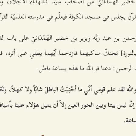
خُضير الهَمْدَانيّ من أصحاب سيّد الشهداء الأجلاّء، وك
للقرآن يجلس في مسجد الكوفة فيعلّم في مدرسته العلميّة القر
لرحمن بن عبد ربَّه وبرير بن خضير الهَمْدَانيّ على باب 
لنورة] تحتكّ مناكبهما فازدحما أيّهما يطلي على أثره، فج
الرحمن: دعنا فو الله ما هذه بساعة باطل.
الله لقد علم قومي أنّي ما أحْبَبْتُ الباطلَ شابّاً ولا كهلاً، ول
 إنّه ليس بيننا وبين الحور العين إلاّ أن يميل هؤلاء علينا بأسيا
ساعة.