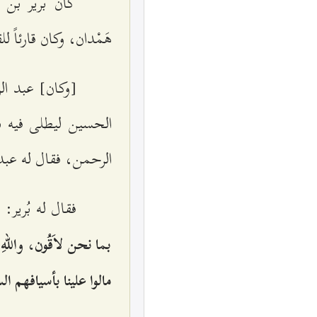
كان بُرير بن 
هَمْدان، وكان قارئاً 
[وكان‌] عبد ا
الحسين ليطلى فيه با
الرحمن، فقال له عبد 
فقال له بُرير:
و
بما نحن لاَقُون، واللهِ
مالوا علينا بأسيافهم ال