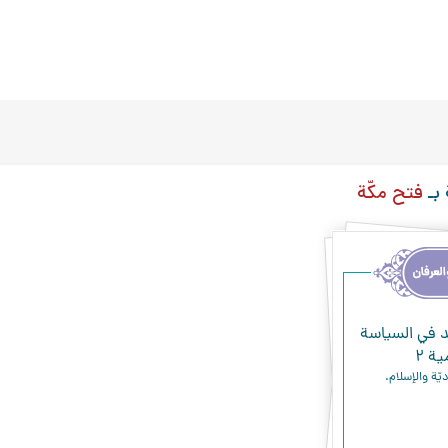
 بـ
فتح مكّة
د في السياسة
ية ۲
يّة والإسلام.