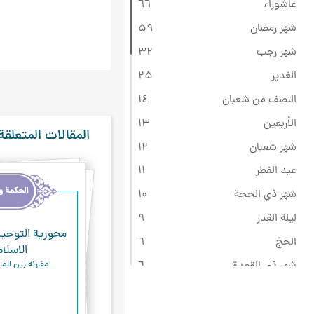
عاشوراء
٦٦
شهر رمضان
۵٩
شهر رجب
۳۲
الغدير
۲۵
النصف من شعبان
۱٤
الأربعين
۱۳
المقالات المتعلقة
شهر شعبان
۱۲
عيد الفطر
۱۱
شهر ذي الحجة
۱۰
ليلة القدر
٩
محورية التوحي
الحجّ
٦
الاسلام
مقارنة بين الماد
شهر ذي القعدة
٦
عيد الأضحى
۵
النيروز
٤