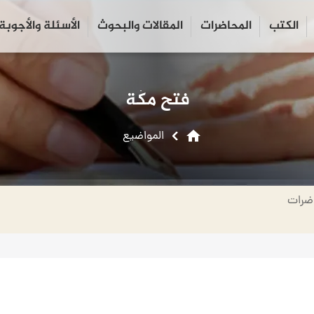
الكتب
المحاضرات
المقالات والبحوث
الأسئلة والأجوبة
close
search
فتح مكّة
home
المواضیع
ضرات