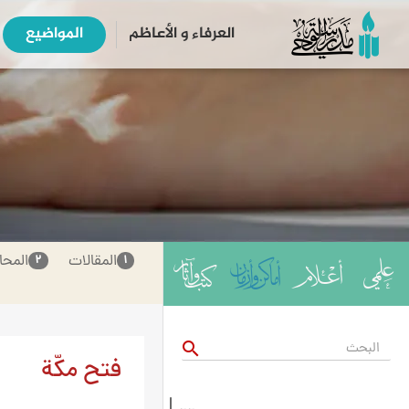
العرفاء و الأعاظم
المواضیع
المقالات
المحا
۲
۱
search
فتح مكّة