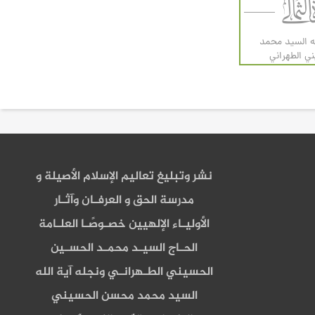
له السيد محمد
 الطهراني
نشر وتبليغ تعاليم الإسلام الأصيلة و
مدرسة الحق و العرفـان وآثـار
الأوليـاء الإلهيين خصـوصًـا العلـامة
الحـاج السيـد محمـد الحسـين
الحسيني الطـهرانـي ونجله آية الله
السيد محمد محسن الحسيني