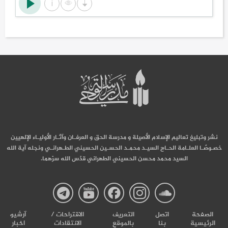
نشر وتبليغ تعاليم الإسلام الأصيلة و مدرسة الحق و العرفـان وآثـار الأوليـاء الإلهيين
خصـوصًـا العلـامة الحـاج السيـد محمـد الحسـين الحسيني الطـهرانـي ونجله آية الله
السيد محمد محسن الحسيني الطهراني قدّس الله سرّهما.
صفحة
صفحة
صفحة
صفحة
صفحة
الصفحة
اتصل
التعریف
الاقتراحات /
آرشیو
الرئيسية
بنا
بالموقع
الانتقادات
اخبار