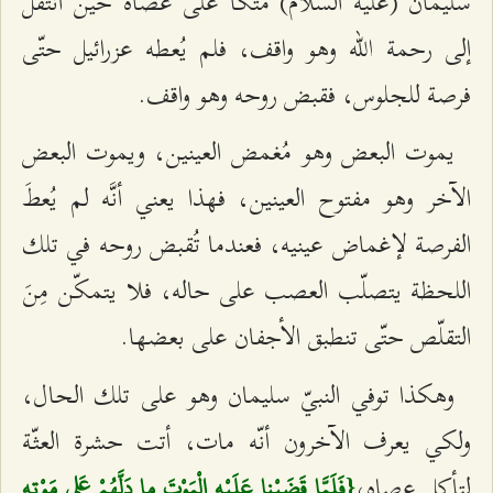
سليمان (عليه السلام) متكأً على عصاه حين انتقل
إلى رحمة الله وهو واقف، فلم يُعطه عزرائيل حتّى
فرصة للجلوس، فقبض روحه وهو واقف.
يموت البعض وهو مُغمض العينين، ويموت البعض
الآخر وهو مفتوح العينين، فهذا يعني أنَّه لم يُعطَ
الفرصة لإغماض عينيه، فعندما تُقبض روحه في تلك
اللحظة يتصلّب العصب على حاله، فلا يتمكّن مِنَ
التقلّص حتّى تنطبق الأجفان على بعضها.
وهكذا توفي النبيّ سليمان وهو على تلك الحال،
ولكي يعرف الآخرون أنّه مات، أتت حشرة العثّة
لتأكل عصاه،
{فَلَمَّا قَضَيْنا عَلَيْهِ الْمَوْتَ ما دَلَّهُمْ عَلى‌ مَوْتِهِ