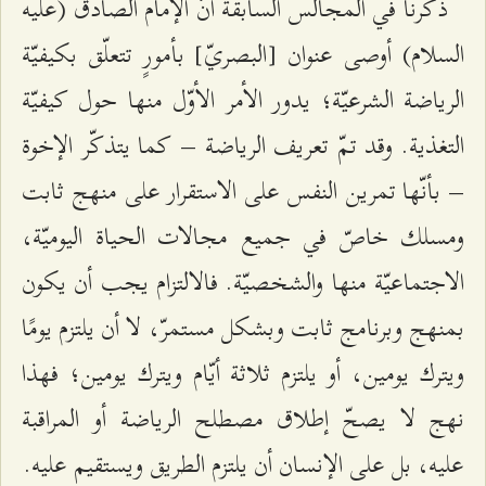
ذكرنا في المجالس السابقة أنّ الإمام الصادق (عليه
السلام) أوصى عنوان [البصريّ] بأمورٍ تتعلّق بكيفيّة
الرياضة الشرعيّة؛ يدور الأمر الأوّل منها حول كيفيّة
التغذية. وقد تمّ تعريف الرياضة – كما يتذكّر الإخوة
– بأنّها تمرين النفس على الاستقرار على منهج ثابت
ومسلك خاصّ في جميع مجالات الحياة اليوميّة،
الاجتماعيّة منها والشخصيّة. فالالتزام يجب أن يكون
بمنهج وبرنامج ثابت وبشكل مستمرّ، لا أن يلتزم يومًا
ويترك يومين، أو يلتزم ثلاثة أيّام ويترك يومين؛ فهذا
نهج لا يصحّ إطلاق مصطلح الرياضة أو المراقبة
عليه، بل على الإنسان أن يلتزم الطريق ويستقيم عليه.