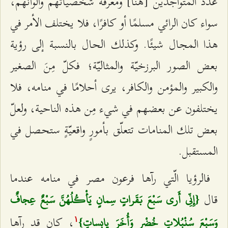
عدد المتواجدين [هنا] ومعرفة شخصيّاتهم وألوانهم،
سواء كان الرائي مسلمًا أو كافرًا، فلا يختلف الأمر في
هذا المجال شيئًا. وكذلك الحال بالنسبة إلى رؤية
بعض الصور البرزخيّة والمثاليّة؛ فكلّ مِنَ الصغير
والكبير والمؤمن والكافر، يرى أحلامًا في منامه، فلا
يختلفون عن بعضهم في شيء مِن هذه الناحية، ولعلّ
بعض تلك المنامات تتعلّق بأمورٍ واقعيّةٍ ستحصل في
المستقبل.
فالرؤيا الّتي رآها فرعون مصر في منامه عندما
قال
{إِنِّي أَرى‌ سَبْعَ بَقَراتٍ سِمانٍ يَأْكُلُهُنَّ سَبْعٌ عِجافٌ
، كان قد رآها
وَسَبْعَ سُنْبُلاتٍ خُضْرٍ وَأُخَرَ يابِساتٍ}
۱