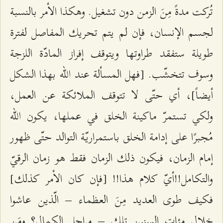
تُركت مدةً مِنَ الزمن دون تشغيل. وهكذا الأمر بالنسبة
لجسم الإنسان، فإن لم يتم تحريك المفاصل لفترة
طويلة ستفقد طراوتها ويتوقف إفراز المادّة اللزجة
وسوف تتخشّب. [فهل المسألة عند الله بهذا الشكل
أيضاً]، أي حتّى لا تتوقف الملائكة عن العمل،
ولكي تستمرّ ماكينة الخلق في عملها، يكون الله
مُجبرًا على إدامة الخلق باستمراريّة التوالد حتّى ظهور
إمام الزمان، فيكون ذلك الزمان فقط هو زمان الرقيّ
والتكامل!!أيّ كلام هذا!! [فإن كان الأمر كذلك]
فكيف طوى العديد مِنَ العظماء – الّذين عاشوا
خلال مئات السنين تلك – مراحل الكمال؟ ومَن