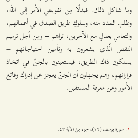
وما شاكل ذلك. فبدلًا مِن تفويضِ الأمر إلى الله،
وطلبِ المدد منه، وسلوكِ طريق الصدق في أعمالهم،
والتعاملِ بعدلٍ مع الآخرين، تراهم – ومِن أجل ترميم
النقص الّذي يشعرون به وتأمين احتياجاتهم –
يسلكون ذاك الطريق، فيستعينون بالجنّ في اتخاذ
قراراتهم، وهم يجهلون أن الجنّ يعجز عن إدراك وقائع
الأمور وعن معرفة المستقبل.
سورة يوسف (۱٢)، جزء مِنَ الآية ٤٣.