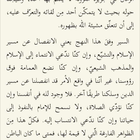
حوله بحيث لا يتمكّن أحد مِن لقائه والتعرّف عليه،
إلى أن تتعلّق مشيئة الله بظهوره.
السير وفقَ هذا النهج يعني الانفصال عن مسير
الإسلام والتشيّع، وإن كنّا ندّعي الانتماء إلى الإسلام
والمذهب الشيعيّ، وإن كنّا نضع العمامة فوق
رؤوسنا، غير أنّنا في واقع الأمر قد انفصلنا عن مسير
الدين وسلكنا طريقًا آخر. فلا وجود لله في أنفسنا وإن
كنّا نؤدّي الصلاة، ولا نسمح للإمام بالنفوذ إلى
حياتنا وإن كنّا ندّعي الانتساب إليه. فكلّ هذا مِنَ
الظواهر الفارغة الّتي لا قيمة لها، فمتى ما كان الباطن