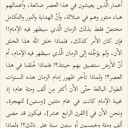
أعمار الّذين يعيشون في هذا العصر ضائعة، وأعمالهم
هباء منثور وهم في ضلالة، وأنّ الهداية والنور والتكامل
مختصّ فقط بذلك الزمان الّذي سيظهر فيه الإمام!!
فإن كان الأمر كذلك، فلماذا خلق الله هذا الخلق
الآن، ولم يؤجِّله إلى الزمان الّذي سيظهر فيه الإمام، أم
أنّ الأرض ستضيق بهم حينئذ؟! فلماذا خُلقنا في هذا
العصر؟! ولماذا تأخر ظهور إمام الزمان هذه السنوات
الطوال البالغة حتّى الآن أكثر مِن ألف ومئة عام؛ إذ
غيبة الإمام كانت في عام مئتين [وستين] للهجرة،
ونحن الآن في [القرن الرابع عشر]، فيكون قد مضى
ألف ومئة وخمسون أو ستون سنة على ذلك؟! ولماذا