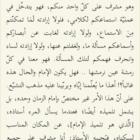
وهو مشرف على كلّ واحد منكم، فهو يتدخّل في
عمليّة استماعكم لكلامي، فلولا إرادته لَمَا تمكنّتم
مِنَ الاستماع، ولولا إرادته لغابت عن أبصاركم
وأسماعكم مسألة ما، ولغفلتم عنها، ولولا إرادته لساء
وانحرف فهمكم لتلك المسألة. فهو معنا في كلّ
رمشة عين نرمشها .. فهل يكون الإمام والحال هذه
غائباً؟! أهذا ما يُعلّمنا إيّاه ويربّينا عليه مذهب التشيّع.
على أنّ هذا الأمر غير مختصّ بإمام الزمان وحده، بل
يشمل تلميذه أيضًا؛ فعندما يسأل المرء أستاذه،
[الّذي هو تلميذ الإمام]، عن المكان المناسب
لسكناه، فيُجيبه الأستاذ: أنا مشرف على جميع