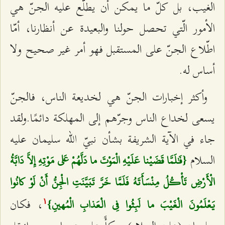
الغيب، بل كلّ ما يمكن أن يطلّع عليه الجنّ هي
الأمور الّتي تحصل حولنا والبعيدة عن أنظارنا، أمّا
اطّلاع الجنّ على المستقبل فهو أمر غير صحيح ولا
أساس له.
وأكثر إخبارات الجنّ هي لخديعة الناس، فالجنّ
يسعى لخداع الناس وجرّهم إلى المهلكة دائمًا.ولقد
جاء في الآية الشريفة بشأن نبيّ الله سليمان عليه
السلام
{فَٰلَمَّا قَضَيْنا عَلَيْهِ الْمَوْتَ ما دَلَّهُمْ عَلى‌ مَوْتِهِ إِلاَّ دَابَّةُ
الْأَرْضِ تَأْكُلُ مِنْسَأَتَهُ فَلَمَّا خَرَّ تَبَيَّنَتِ الْجِنُّ أَنْ لَوْ كانُوا
، فكان
يَعْلَمُونَ الْغَيْبَ ما لَبِثُوا فِي الْعَذابِ الْمُهينِ}
۱