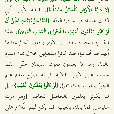
، فدابة الأرض الّتي
إِلاَّ دَابَّةُ الْأَرْضِ تَأْكُلُ مِنْسَأَتَهُ}
أكلت عصاه هي حشرة العثّة.
{فَلَمَّا خَرَّ تَبَيَّنَتِ الْجِنُّ أَنْ
، فلمّا
لَوْ كانُوا يَعْلَمُونَ الْغَيْبَ ما لَبِثُوا فِي الْعَذابِ الْمُهينِ}
انكسرت عصاه سقط إلى الأرض، فعلِم الجنُّ عندها
أنَّهم قد خُدعوا، فقد كانوا مشغولين خلال تلك الفترة
بالبناء وهم لا يعلمون بموت سليمان حتّى سقط
جسده على الأرض. فالآية القرآنيّة تصرّح بعدم عِلم
الجنِّ بالغيب حيث تقول
، بل
{لَوْ كانُوا يَعْلَمُونَ الْغَيْبَ}
لم يكونوا يعلمون بالحاصل الحاضر [وهو موت
سليمان] فما بالك بالغيب! فلم يكن لهم اطّلاع على