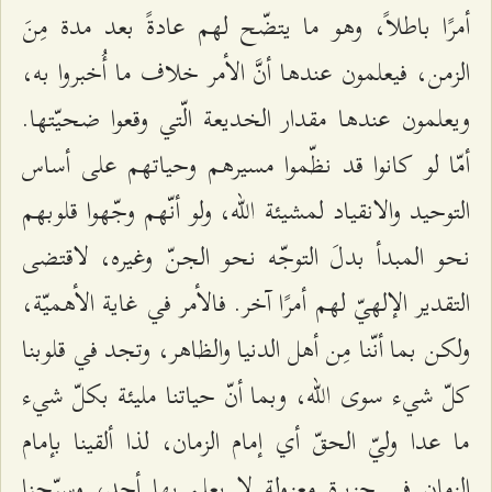
أمرًا باطلاً، وهو ما يتضّح لهم عادةً بعد مدة مِنَ
الزمن، فيعلمون عندها أنَّ الأمر خلاف ما أُخبروا به،
ويعلمون عندها مقدار الخديعة الّتي وقعوا ضحيّتها.
أمّا لو كانوا قد نظّموا مسيرهم وحياتهم على أساس
التوحيد والانقياد لمشيئة الله، ولو أنّهم وجّهوا قلوبهم
نحو المبدأ بدلَ التوجّه نحو الجنّ وغيره، لاقتضى
التقدير الإلهيّ لهم أمرًا آخر. فالأمر في غاية الأهميّة،
ولكن بما أنّنا مِن أهل الدنيا والظاهر، وتجد في قلوبنا
كلّ شيء سوى الله، وبما أنّ حياتنا مليئة بكلّ شيء
ما عدا وليّ الحقّ أي إمام الزمان، لذا ألقينا بإمام
الزمان في جزيرة معزولة لا يعلم بها أحد، وسيّجنا