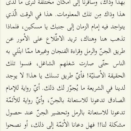
بهذا وذاك، وسافرنا إلى أمكان مختلفة لنرى ما لدى
هذا وذاك مِن تلك المعلومات. هذا في الوقت الّذي
يتواجد فيه إمام الزمان إلى جنبك يا مسكين، فلماذا
تذهب هنا وهناك، تريد الاطّلاع على الأمور عن
طريق الجنّ والرمل وقراءة الفنجان وغيرها ممّا ابتُلي به
الناس حتّى صارت شغلهم الشاغل، فنسوا تلك
الحقيقة الأصليّة! فأيّ طريق تسلك يا هذا! لا يوجد
لدينا في الشريعة ما يُجوّز لك ذلك. أيّ رواية للإمام
الصادق تدعونا للاستعانة بالجنّ، وأيّ رواية للأئمّة
تدعونا للاستعانة بالرمل وتحضير الجنّ عند حصول
مشكلة لنا!! فهل دعانا الأئمّة إلى ذلك، أو نصحوا