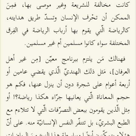
كانت مخالفة للشريعة وغير موصى بها، فمِنَ
الممكن أن تحْرف الإنسان وتسدّ طريق هدايته،
كالرياضة الّتي يقوم بها أرباب الرياضة في الفِرق
المختلفة سواء كانوا مسلمين أم غير مسلمين.
فهنالك مَن يلتزم ببرنامج معيّن [مِن غير أهل
العرفان]، مَثل ذلك الهنديّ الّذي يقضي عامين أو
أربعة أعوام على شجرة دون أن ينزل عنها، فكم هو
حجم المعاناة الّتي يعانيها جرّاء هكذا رياضة؟! أو
مِثل الّذين يقومون ببعض التصرّفات الّتي لا تتلاءم مع
الطبع البشريّ، بل تتنفّر النفس الإنسانيّة منه. على أنّ
هؤلاء يتمكّنون أيضًا وبواسطة هذا النوع مِنَ الرياضات