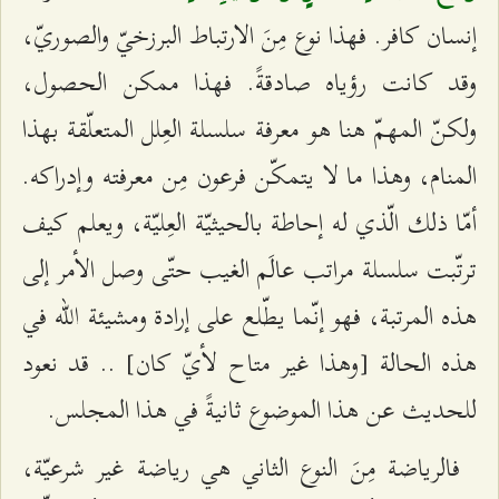
إنسان كافر. فهذا نوع مِنَ الارتباط البرزخيّ والصوريّ،
وقد كانت رؤياه صادقةً. فهذا ممكن الحصول،
ولكنّ المهمّ هنا هو معرفة سلسلة العِلل المتعلّقة بهذا
المنام، وهذا ما لا يتمكّن فرعون مِن معرفته وإدراكه.
أمّا ذلك الّذي له إحاطة بالحيثيّة العِليّة، ويعلم كيف
ترتّبت سلسلة مراتب عالَم الغيب حتّى وصل الأمر إلى
هذه المرتبة، فهو إنّما يطّلع على إرادة ومشيئة الله في
هذه الحالة [وهذا غير متاح لأيّ كان] .. قد نعود
للحديث عن هذا الموضوع ثانيةً في هذا المجلس.
فالرياضة مِنَ النوع الثاني هي رياضة غير شرعيّة،