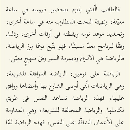
فالطالب الّذي يلتزم بتحضير دروسه في ساعة
معيّنة، وتهيئة البحث المطلوب منه في ساعة أخرى،
وتحديد موعد نومه ويقظته في أوقات أخرى، وذلك
وفقًا لبرنامج معدّ مسبقًا، فهو يتّبع نوعًا مِنَ الرياضة.
فالرياضة هي الالتزام وديمومة السير وفقَ منهجٍ معيّن.
الرياضة على نوعين: الرياضة الموافقة للشريعة،
وهي الرياضات الّتي أوصى الشارع بها وأمضاها ووافق
عليها، فهذه الرياضة تساعد النفس في طريق
تكاملها. والرياضة المخالفة للشريعة، وهي المداومة
على الأعمال الشاقّة على النفس، فهذه الرياضة لمّا