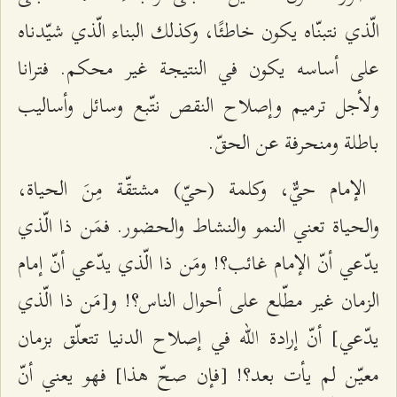
الّذي نتبنّاه يكون خاطئًا، وكذلك البناء الّذي شيّدناه
على أساسه يكون في النتيجة غير محكم. فترانا
ولأجل ترميم وإصلاح النقص نتّبع وسائل وأساليب
باطلة ومنحرفة عن الحقّ.
الإمام حيٌّ، وكلمة (حيّ) مشتقّة مِنَ الحياة،
والحياة تعني النمو والنشاط والحضور. فمَن ذا الّذي
يدّعي أنّ الإمام غائب؟! ومَن ذا الّذي يدّعي أنّ إمام
الزمان غير مطّلع على أحوال الناس؟! و[مَن ذا الّذي
يدّعي] أنّ إرادة الله في إصلاح الدنيا تتعلّق بزمان
معيّن لم يأت بعد؟! [فإن صحّ هذا] فهو يعني أنّ