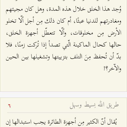
وُجد هذا الخلق خلال هذه المدة، وهل كان مجيئهم
ومغادرتهم للدنيا عبثًا، أم كان ذلك مِن أجل ألّا تخلو
الأرض مِن مخلوقات، وألّا تتعطّل أجهزة الخلق،
حالها كحال الماكينة الّتي تصدأ إذا تُركت زمنًا، فلا
بدّ أن تُحفظ مِنَ التلف بتزييتها وتشغيلها بين الحين
والآخر؟!
طريق الله بسيط وسهل
6
يُقال أنّ الكثير مِن أجهزة الطائرة يجب استبدالها إن