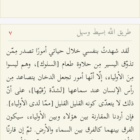
طريق الله بسيط وسهل
7
لقد شهدتُ بنفسي خلال حياتي أمورًا تصدر مِمّن
تذوّق اليسير مِن حلاوة طعام [السلوك]، وهم ليسوا
مِنَ الأولياء، إلّا أنّها أمور تجعل الدخان يتصاعد مِن
رأس الإنسان عند سماعها [لشدّة رُقيّها]، على أنّ
ذلك لا يتعدّى كونه القليل القليل [ممّا لدى الأولياء].
فإن أردنا المقارنة بين هؤلاء وبين الأولياء، سيكون
الفرق بينهما كالفرق بين السماء والأرض. ثمّ إن قارنّا