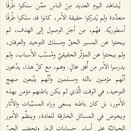
يُشاهَد اليوم العديد مِنَ الناس ممّن سلكوا طُرقًا
متعدّدة ولم يُدركوا حقيقة الأمر، كانوا قد سلكوا طُرقًا
أسطوريّة. فهُم، مِن أجل الوصول إلى الهدف، لم
يبحثوا عن المسير الحقّ ومسلك التوحيد والعرفان،
ولم يبحثوا عن المؤثّر الحقيقيّ ومُسبّب الأسباب، ولم
يدرسوا الأمر مِن أُفق عالٍ. وهم، مع كلّ هذا، يدّعون
أنّهم مؤمنون بالله ومسلمون وأنّهم يتّبعون منهج
التوحيد، في الوقت الّذي لم يكن باطنهم مؤمن بهذه
الأمور، بل كان باطنه يسعى وراء المسبّبات والآثار
ويخوض في المسائل الخارقة للعادة، وينظّم الأمور
الحياتيّة على أساس حسابات الرمل وتحضير الجنّ