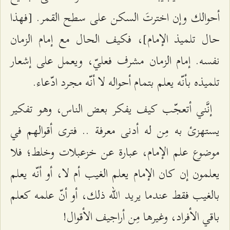
أحوالك وإن اخترتَ السكن على سطح القمر. [فهذا
حال تلميذ الإمام]، فكيف الحال مع إمام الزمان
نفسه. إمام الزمان مشرف فعليّ، ويعمل على إشعار
تلميذه بأنّه يعلم بتمام أحواله لا أنّه مجرد ادّعاء.
إنَّني أتعجّب كيف يفكر بعض الناس، وهو تفكير
يستهزئ به مِن له أدنى معرفة .. فترى أقوالهم في
موضوع علم الإمام، عبارة عن خزعبلات وخلط؛ فلا
يعلمون إن كان الإمام يعلم الغيب أم لا، أو أنّه يعلم
بالغيب فقط عندما يريد الله ذلك، أو أنّ علمه كعلم
باقي الأفراد، وغيرها مِن أراجيف الأقوال!