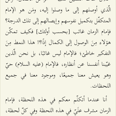
الّذي أوصلهم إلى ما وصلوا إليه، ومَن هو الإمام
المتكفّل بتكميل نفوسهم وإيصالهم إلى تلك الدرجة؟
فإمام الزمان غائب [بحسب أولئك] فكيف تمكّن
هؤلاء مِنَ الوصول إلى الكمال إذًا؟! هذا النمط مِنَ
التفكير خاطئ؛ فالإمام ليس غائبًا، بل نحن الّذين
غيّبنا أنفسنا عن أنظاره، فالإمام (عليه السلام) حيّ
وهو يعيش معنا جميعًا، وموجود معنا في جميع
اللحظات.
أنا عندما أتكلّم معكم في هذه اللحظة، فإمام
الزمان مشرف علَيّ في هذه اللحظة وفي كلّ لحظة،