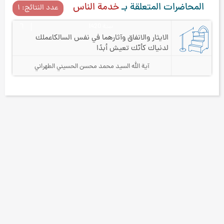
المحاضرات المتعلقة بـ
خدمة الناس
عدد النتائج: ۱
سنة 1420
٦
الايثار والانفاق وآثارهما في نفس السالك
اعملك
لدنياك كأنّك تعيش أبدًا
آية الله السيد محمد محسن الحسيني الطهراني