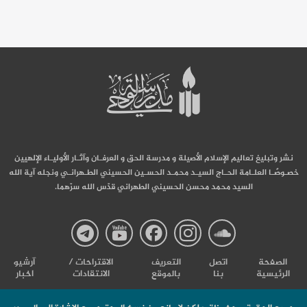
نشر وتبليغ تعاليم الإسلام الأصيلة و مدرسة الحق و العرفـان وآثـار الأوليـاء الإلهيين
خصـوصًـا العلـامة الحـاج السيـد محمـد الحسـين الحسيني الطـهرانـي ونجله آية الله
السيد محمد محسن الحسيني الطهراني قدّس الله سرّهما.
صفحة
صفحة
صفحة
صفحة
صفحة
الصفحة
اتصل
التعریف
الاقتراحات /
آرشیو
الرئيسية
بنا
بالموقع
الانتقادات
اخبار
مدرسة
مدرسة
مدرسة
مدرسة
مدرس