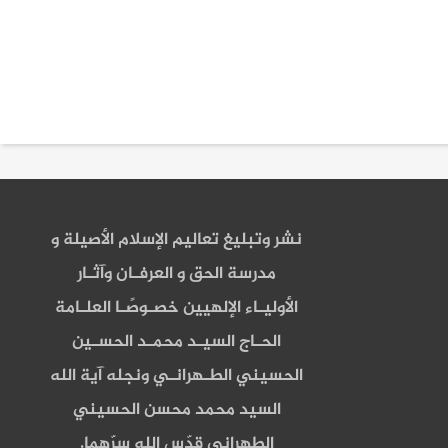
نشر وتبليغ تعاليم الإسلام الأصيلة و
مدرسة الحق و العرفـان وآثـار
الأوليـاء الإلهيين خصـوصًـا العلـامة
الحـاج السيـد محمـد الحسـين
الحسيني الطـهرانـي ونجله آية الله
السيد محمد محسن الحسيني
الطهراني قدّس الله سرّهما.