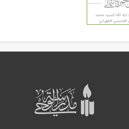
 آية الله السيد محمد
لحسيني الطهراني