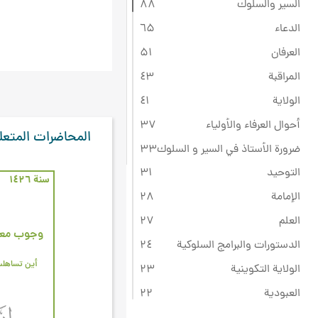
السير والسلوك
۸۸
الدعاء
٦۵
العرفان
۵۱
المراقبة
٤۳
الولاية
٤۱
أحوال العرفاء والأولياء
۳۷
المحاضرات المتعل
ضرورة الأستاذ في السير و السلوك
۳۳
التوحيد
۳۱
سنة ۱٤۲٦
الإمامة
۲۸
العلم
۲۷
وجوب معرف
الدستورات والبرامج السلوكية
۲٤
أين تساهلت
الولاية التكوينية
۲۳
العبودية
۲۲
ثقافة عاشوراء
۲۲