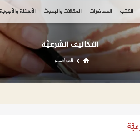
الكتب
المحاضرات
المقالات والبحوث
الأسئلة والأجوبة
close
search
التّكاليف الشَّرعيَّة
home
المواضیع
يَّة