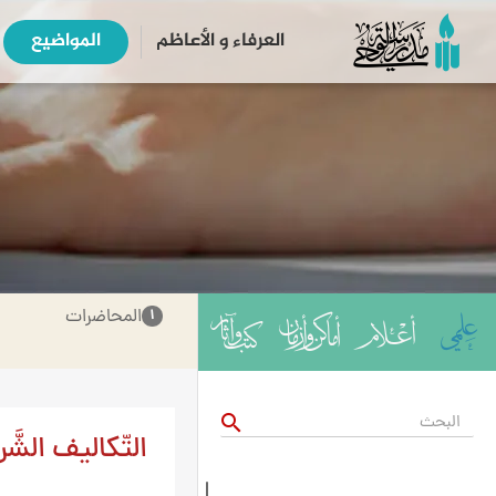
العرفاء و الأعاظم
المواضیع
المحاضرات
۱
search
التّكاليف الشَّرع