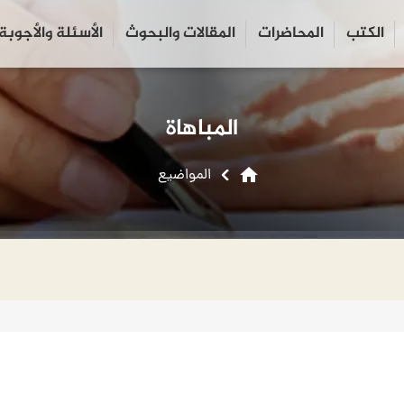
الكتب
المحاضرات
المقالات والبحوث
الأسئلة والأجوبة
close
search
المباهاة
home
المواضیع