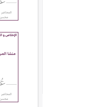
الحكومة الإسلامية
۱۸
المحاضر :
الذكر
۱۸
محسن ا
الحج
۱۷
الذنوب والتوبة
۱۷
الإخلاص و الر
الفطرة
۱۷
المرأة
۱۷
منشا المب
الدنيا
۱٦
المباني السلوكية
۱٦
تلاوة القرآن الكريم
۱٦
الأدعية و الزيارات
۱۵
التوصيات العامّة لشهر رجب
۱۵
المحاضر :
المعاد
۱۵
محسن ا
الولي الكامل
۱۵