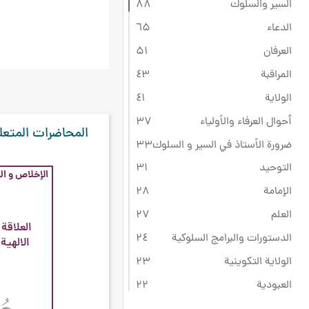
السير والسلوك
۸۸
الدعاء
٦۵
العرفان
۵۱
المراقبة
٤۳
الولاية
٤۱
أحوال العرفاء والأولياء
۳۷
المحاضرات المتعل
ضرورة الأستاذ في السير و السلوك
۳۳
التوحيد
۳۱
الإخلاص و الر
الإمامة
۲۸
العلم
۲۷
العلاقة 
الدستورات والبرامج السلوكية
۲٤
الالهية
الولاية التكوينية
۲۳
العبودية
۲۲
ثقافة عاشوراء
۲۲