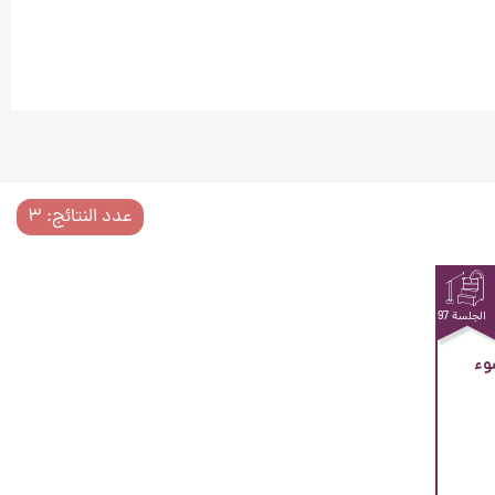
عدد النتائج: ۳
الجلسة 97
وء