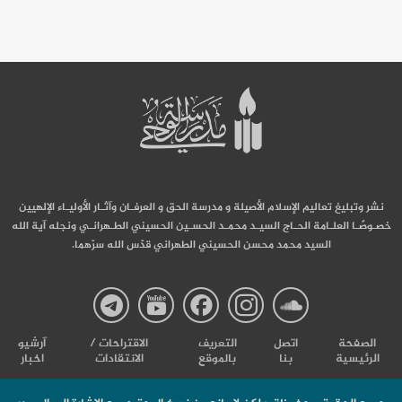
نشر وتبليغ تعاليم الإسلام الأصيلة و مدرسة الحق و العرفـان وآثـار الأوليـاء الإلهيين
خصـوصًـا العلـامة الحـاج السيـد محمـد الحسـين الحسيني الطـهرانـي ونجله آية الله
السيد محمد محسن الحسيني الطهراني قدّس الله سرّهما.
صفحة
صفحة
صفحة
صفحة
صفحة
الصفحة
اتصل
التعریف
الاقتراحات /
آرشیو
الرئيسية
بنا
بالموقع
الانتقادات
اخبار
مدرسة
مدرسة
مدرسة
مدرسة
مدرس