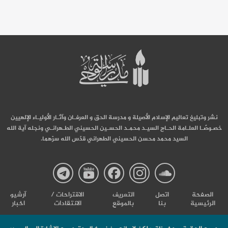
نشر وتبليغ تعاليم الإسلام الأصيلة و مدرسة الحق و العرفـان وآثـار الأوليـاء الإلهيين
خصـوصًـا العلـامة الحـاج السيـد محمـد الحسـين الحسيني الطـهرانـي ونجله آية الله
السيد محمد محسن الحسيني الطهراني قدّس الله سرّهما.
صفحة
صفحة
صفحة
صفحة
صفحة
الصفحة
اتصل
التعریف
الاقتراحات /
آرشیو
الرئيسية
بنا
بالموقع
الانتقادات
اخبار
مدرسة
مدرسة
مدرسة
مدرسة
مدرس