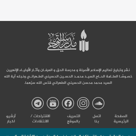
نشر وتبليغ تعاليم الإسلام الأصيلة و مدرسة الحق و العرفـان وآثـار الأوليـاء الإلهيين
خصـوصًـا العلـامة الحـاج السيـد محمـد الحسـين الحسيني الطـهرانـي ونجله آية الله
السيد محمد محسن الحسيني الطهراني قدّس الله سرّهما.
صفحة
صفحة
صفحة
صفحة
صفحة
الصفحة
اتصل
التعریف
الاقتراحات /
آرشیو
الرئيسية
بنا
بالموقع
الانتقادات
اخبار
مدرسة
مدرسة
مدرسة
مدرسة
مدرس