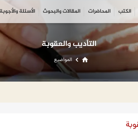
الكتب
المحاضرات
المقالات والبحوث
الأسئلة والأجوبة
close
search
التأديب والعقوبة
home
المواضیع
وبة