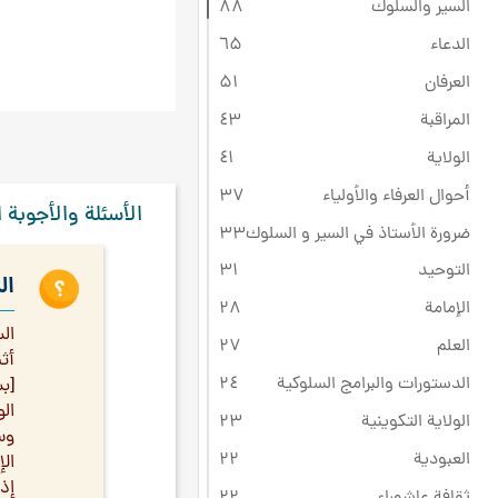
السير والسلوك
۸۸
الدعاء
٦۵
العرفان
۵۱
المراقبة
٤۳
الولاية
٤۱
أحوال العرفاء والأولياء
۳۷
الأسئلة والأجوبة ا
ضرورة الأستاذ في السير و السلوك
۳۳
التوحيد
۳۱
ال
الإمامة
۲۸
ال
العلم
۲۷
أث
الدستورات والبرامج السلوكية
۲٤
[ب
ال
الولاية التكوينية
۲۳
وس
العبودية
۲۲
الإ
إذا
ثقافة عاشوراء
۲۲