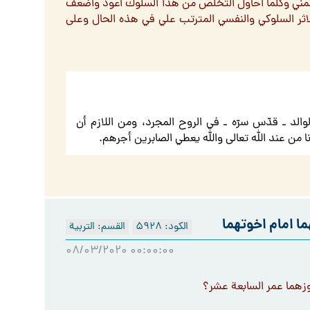
ؤلمني وكلما احاول التخلص من هذا السلوك اعود واضعف
لاثر السلوكي والنفسي المترتب علي في هذه الحال وعلى
الد ـ قدّس سرّه ـ في الروح المجرد، ومن اللازم أن
ا من عند الله تعالى والله يعطي الصابرين أجرهم.
ا امام اخوتهما
الكود: ۵٩۲۸
القسم: التربية
۰۸/۰۳/۲۰۲۰ ۰۰:۰۰:۰۰
زهما عمر السابعة عشر؟