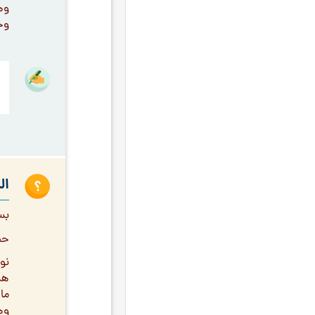
وه
إقامة مجالس أهل البيت
۱۰
وجز
الدفاع عن الفلسفة و العرفان
۱۰
الصوم
۱۰
المرأة في الإسلام
۱۰
أدوار المرأة
٩
الارتباط بالولاية
٩
الثقافة والتعليم والمطالعة
٩
الجبر والاختيار
٩
ال
الخطوبة و الزواج
٩
بس
السلوك
٩
حض
الصبر والاستقامة
٩
نو
الصدق
٩
هس
ما
العرفان الشيعيّ
٩
وه