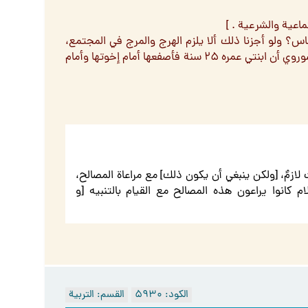
اعية والشرعية . ]
؟ ولو أجزنا ذلك ألا يلزم الهرج والمرج في المجتمع،
تصوروا أن ابني عمره ٤۰ سنة فأقوم بضربه أمام أولاده وأمام زوجته، أو تصوروي أن ابنتي عمره ۲۵ سنة فأصفعها أمام إخوتها وأمام
 لازمٌ، [ولكن ينبغي أن يكون ذلك] مع مراعاة المصالح،
ام كانوا يراعون هذه المصالح مع القيام بالتنبيه [و
الكود: ۵٩۳۰
القسم: التربية