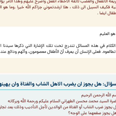
يعة الانفعال والغضب لاتفه الاخطاء انفعل واصرخ عليهم وهذا الامر ي
نية فكيف السبيل الى ذلك ، هلا ارشدتموني جزاكم الله خيرا .وما هو ا
طفال ايضا .
هو العليم
الكلام في هذه المسائل تندرج تحت تلك الإشارة التي ذكرها سيدنا الو
تطالعوه. فعلى الإنسان أن يعرف أنّ الأطفال معصومون، وأنّهم ودائع عندن
سؤال: هل يجوز ان يضرب الاهل الشاب والفتاة وان يهينهم
م الله الرحمن الرحيم
رة السيد محمد محسن الطهراني السلام عليكم ورحمة الله وبركاته
 يجوز ضرب الشاب أو الفتاة من الوالدين لأجل التأديب وذلك بعد تجاو
ل يجوز صفعهما على الوجه؟