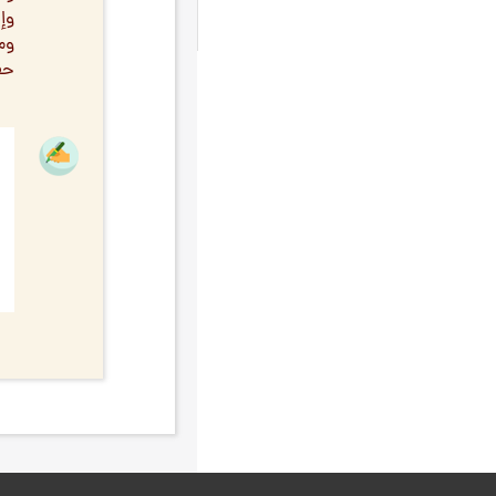
الفناء
٩
وإ
النفس الإنسانية - النفس
٩
وما
حف
علم الإمام
٩
الاستعمار
۸
التقليد والاجتهاد
۸
التوحيد والشرك
۸
الشيطان
۸
المجتمع
۸
النبوة و الأنبياء
۸
الورد
۸
جواب إشكالات
۸
حجية العقل
۸
شبهات وردود
۸
مجالس الحزن
۸