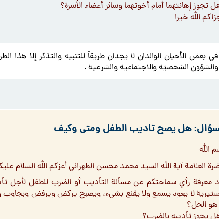
ل تجوز إهانتهما أمام أخوتهما وسائر أعضاء الأسرة؟
اكم الله خيرا
في بعض الأحيان الوالدان لا يجدان طريقاً للتنبيه والتذكر إلا هذا ال
والشؤون الشخصيّة والاجتماعية والشرعية .
سؤال: هل يصح تاديب الطفل ومتى وكيف
م الله
رة العلامة آية الله السيد محمد محسن الطهراني أعزكم الله السلام عليكم
د معرفة رأي سماحتكم عن مسألة التأديب أو الضرب للطفل لأجل تأدي
تيرية لا يعود يسمع ولا يقنع بشيء، ويصبح يركض ويرفض ويجاوب و
 هو الحل؟
ل يجوز تأديبه بالضرب؟