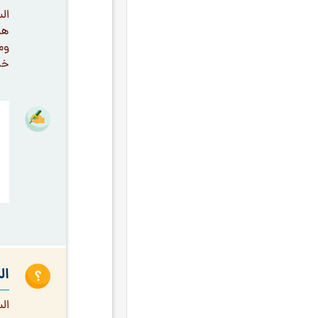
الس
التوحيد الأفعالي
۱٤
هل
السلوك إلى الله
۱٤
وم
خي
الصلاة
۱٤
حجية أولياء الله
۱٤
اتباع الحق
۱۳
الإخلاص
۱۳
التسليم
۱۳
العقل
۱۳
تهذيب النفس
۱۳
كتمان الحق
۱۳
مسائل الاختلاط
۱۳
ال
الأستاذ السلوكي
۱۲
ال
الأسرة و العلاقات الزوجية
۱۲