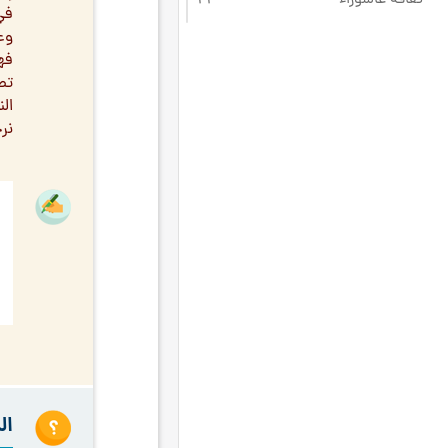
في 
الحكومة الإسلامية
۱۸
وع
فه
الذكر
۱۸
الحج
۱۷
ال
نر
الذنوب والتوبة
۱۷
الفطرة
۱۷
المرأة
۱۷
الدنيا
۱٦
المباني السلوكية
۱٦
تلاوة القرآن الكريم
۱٦
الأدعية و الزيارات
۱۵
التوصيات العامّة لشهر رجب
۱۵
المعاد
۱۵
ال
الولي الكامل
۱۵