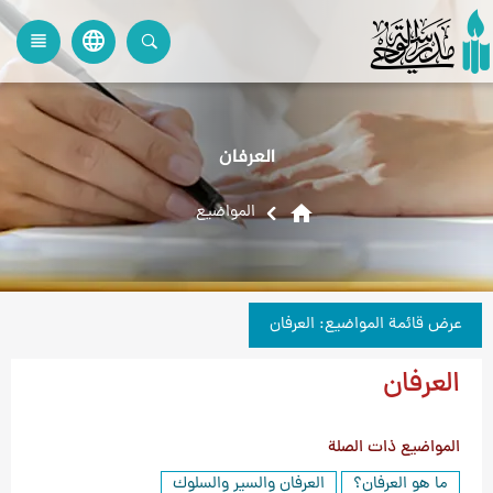
language
view_headline
close
search
العرفان
home
المواضیع
عرض قائمة المواضيع: العرفان
العرفان
المواضيع ذات الصلة
ما هو العرفان؟
العرفان والسیر والسلوك