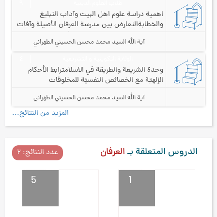
طلاب العلوم الدينية
٩
اهمية دراسة علوم اهل البيت وآداب التبليغ
والخطابة
التعارض بين مدرسة العرفان الأصيلة وآفات
تضخيم الشخصيّات والمظاهر الشكليّة
آية الله السيد محمد محسن الحسيني الطهراني
الولاية التكوينية و التشريعية
٤
وحدة الشريعة والطريقة في الاسلام
ترابط الأحكام
الإلهيّة مع الخصائص النفسيّة للمخلوقات
آية الله السيد محمد محسن الحسيني الطهراني
المزيد من النتائج...
الدروس المتعلقة بـ
العرفان
عدد النتائج: ۲
5
1