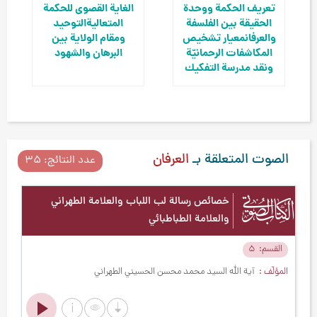
تعريف الحكمة ووحدة
الغاية القصوى للحكمة
الحقيقة بين الفلسفة
المتعالية
التوحيد
والعرفان
معيار تشخيص
ومقام الولاية بين
المكاشفات الرحمانيّة
البرهان والشهود
ونقد مدرسة التفكيك
الصوت المتعلقة بـ
العرفان
عدد النتائج: ۳۵
خصائص رسالة لب اللباب والعلامة الطهراني
والعلامة الطباطبائي
القسم
۵
ا
المؤلّف
آية الله السيد محمد محسن الحسيني الطهراني
ال