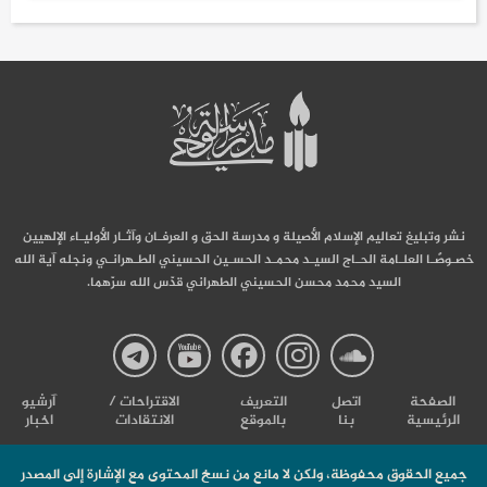
نشر وتبليغ تعاليم الإسلام الأصيلة و مدرسة الحق و العرفـان وآثـار الأوليـاء الإلهيين
خصـوصًـا العلـامة الحـاج السيـد محمـد الحسـين الحسيني الطـهرانـي ونجله آية الله
السيد محمد محسن الحسيني الطهراني قدّس الله سرّهما.
صفحة
صفحة
صفحة
صفحة
صفحة
الصفحة
اتصل
التعریف
الاقتراحات /
آرشیو
الرئيسية
بنا
بالموقع
الانتقادات
اخبار
مدرسة
مدرسة
مدرسة
مدرسة
مدرس
جميع الحقوق محفوظة، ولكن لا مانع من نسخ المحتوى مع الإشارة إلى المصدر