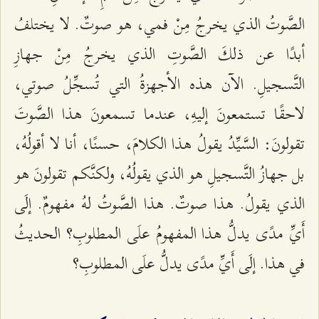
الصَّوتُ الذي یخرجُ مِنْ فمي، هو صوتٌ. لا یختلفُ
أبدًا عن ذلكَ الصَّوتِ الذي یخرجُ مِنْ جهازِ
التَّسجیلِ. الآن هذه الأجهزةُ التي تُسجِّلُ صوتي،
لاحقًا تستمعونَ إلیهِ، عندما تسمعونَ هذا الصَّوتَ
تقولونَ: السَّیِّدُ یقولُ هذا الكلامَ، حسنًا، أنا لا أقولُهُ،
بل جهازُ التَّسجیلِ هو الذي یقولُهُ، ولكنَّكم تقولونَ هو
الذي یقولُ. هذا صوتٌ. هذا الصَّوتُ لهُ مفهومٌ. إلَى
أَيِّ مدًى یدلُّ هذا المفھومُ علَى المطلوبِ؟ الحدیثُ
في هذا. إلَى أَيِّ مدًى یدلُّ علَى المطلوبِ؟