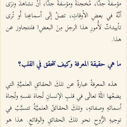
مؤسفةٌ جدًّا، مُخجلةٌ ومؤسفةٌ جدًّا، أَنْ نشاهدَ ونرَى
أنَّهُ في بعضِ الأوقاتِ، تصلُ إلَى أسماعِنا أَو تُرى
تأییداتٌ لأُمورِ هذا الرجل مِنَ البعضِ! فلنتجاوز عن
هذا.
ما هي حقيقة المعرفة وكيف تتحقق في القلب؟
هذه المعرفةُ عبارةٌ عن تلكَ الحقائقِ العلمیَّةِ التي
یضعُها اللّهُ تعالَى في قلبِ الإنسانِ تُجاهَ نفسهِ وتُجاهَ
أسمائهِ وصفاتهِ، وتلكَ الحقائقُ العلمیَّةُ تتسبَّبُ في
توجیهِ الرُّوحِ نحو تلكَ الحقائقِ والوقائعِ. هذا هو