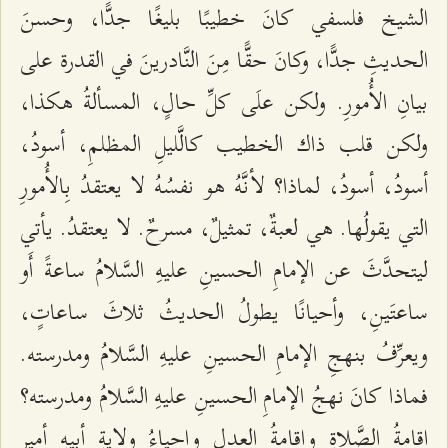
الشيخ فلسفي كانَ خطیبًا بلیغًا جدًّا، وحسنَ
الحدیثِ جدًّا، وكانَ حقًّا مِنَ النَّادرینَ في القدرة على
بیانِ الأُمورِ. ولكن علَى كلِّ حالٍ، المسألةُ هكذا،
ولكن قلب ذاك الخطيب كالَّلیلِ المظلمِ، أسودُ،
أسودُ، أسودُ، لماذا؟ لأنَّهُ هو نفسُهُ لا یعتقدُ بِالأُمورِ
التي یقولُها. هي لعبةٌ، تمثیلٌ، مسرحٌ. لا یعتقدُ. یأتي
لیتحدَّثَ عن الإمامِ الحسینِ علیهِ السَّلامُ ساعةً أَو
ساعتَینِ، وأحیانًا یطولُ الحدیثُ ثلاثَ ساعاتٍ،
ویعرِّفُ بنهجِ الإمامِ الحسینِ علیهِ السَّلامُ ومدرسته.
فماذا كانَ نهجُ الإمامِ الحسینِ علیهِ السَّلامُ ومدرسته؟
إقامةُ الصَّلاةِ وإقامةُ العدلِ وإحیاءُ ولایةِ أبیهِ أمیرِ