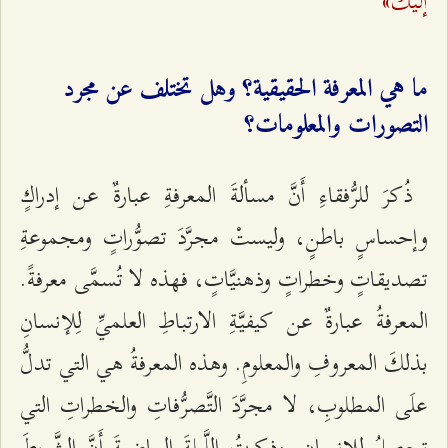
إليكَ»
ما هي المعرفة الحقيقية؟ وهل تختلف عن مجرد
التصورات والمعلومات؟
ذُكرَ للرُّفقاءِ أَنَّ مسألةَ المعرفةِ عبارةٌ عن إدراكٍ
وإحساسٍ باطنٍ، ولیستْ مجرَّدَ تصوُّراتٍ ومجموعةِ
تصدیقاتٍ وخطراتٍ وذهنیَّاتٍ، فهذه لا تُسمَّى معرفةً.
المعرفةُ عبارةٌ عن كیفیَّةِ الارتباطِ العلميِّ لِلإنسانِ
بذلكَ المعروفِ والمعلومِ. وهذه المعرفةُ هي التي تدلُّ
علَى المطلوبِ، لا مجرَّدَ التَّصرُّفاتِ والخطراتِ التي
تحصلُ لِلإنسانِ. وذكرتُ اللَّیلةَ الماضیةَ أَنَّ الشَّریطَ