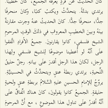
كانَ الحدیثُ عن فردٍ یعرفُهُ الجمیعُ، كانَ خطیبًا.
یرتدي بدلةً. یتحدَّثُ ویكتبُ كتبًا، وكانَ منحرفًا
جدًّا، منحرفًا جدًّا. كانَ الحدیثُ عنهُ وجرت مقارنةٌ
بینَهُ وبینَ الخطیبِ المعروفِ في ذلكَ الوقتِ المرحومِ
الشيخ فلسفي، كانوا یقارنونَ. جمیعُ الأفرادِ اتَّفقوا
علَى أنَّهُ لو أُعطینا موضوعًا لِلشيخ فلسفي ولِهذا
الرجل، لكانَ هذا الرجل أقدرَ علَى بیانهِ. رجلٌ حليقُ
اللِّحیةِ، یرتدي ربطةَ عنقٍ ویتحدَّثُ في الحسینیَّةِ.
یروّجُ لِلإمامِ الحسینِ علیهِ السَّلامُ بربطةِ عنقٍ ولحیةٍ
حلیقةٍ. الجمیعُ كانوا یقولونَ، كانَ هناك اتِّفاقٌ علَى
أنَّهُ أقدرُ علَى تناولِ هذا الموضوعِ ، مع أَنَّ المرحومَ