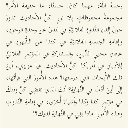
رحمهُ اللّهُ، مهما كانَ. حسنًا، ما حقيقة الأمر؟
مجموعةُ محفوظاتٍ بِلا نورٍ. كلُّ الأحادیثِ تدورُ
حولَ إلقاءِ النَّدوةِ الفلانیَّةِ في لندنَ عن وحدةِ الوجودِ،
وإقامةِ الجلسةِ الفلانیَّةِ في كندا عن الشُّهودِ في
عرفانِ محیي الدِّینِ، والمشاركةِ في المؤتمرِ الفلانيِّ
لِلأدیانِ في أمریكا! كلُّ الأحاديث. فيا عزیزي، أینَ
تلك الأبحاث التي درستها؟ هذه الأُمورُ التي قرأتَها،
إلَى أینَ أدَّتْ في النِّهایةِ؟ أنتَ الذي تقضِي كلَّ وقتِكَ
في مؤتمرِ كذا وكذا وأشیاءَ أُخرَى، في إقامةِ النَّدواتِ
وهذه الأُمورِ! ماذا بقِيَ في النِّهایةِ لديك؟!