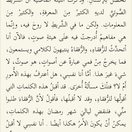
الصَّوتيَّ لدیهِ الكثیرُ مِنَ المعرفةِ، والكثیرُ مِنَ
المعلوماتِ. ولكن ما في الشَّریطِ لا روحَ فیه، وإنّما
هي مفاهیمُ أُدرجتْ فيه علَى هیئةِ صوتٍ، فالآن أنا
أتحدَّثُ للرُّفقاءِ، والرُّفقاءُ ینتبهونَ لكلامي ویستمعونَ،
فما یخرجُ مِنْ فمي عبارةٌ عن أصواتٍ، هو صوتٌ، لا
شيءَ غیرَ هذا. أمَّا أنا نفسِي، هل أعترفُ بهذه الأُمورِ
أَمْ لا؟ فتلْكَ مسألةٌ أُخرَى. قد أقبلُ هذه الكلماتِ التي
أقولُها للرُّفقاءِ، وقد لا أقبلُها، فأقولُ لأنَّ الرُّفقاءَ طلبوا
منِّي، فلنقضِ لیاليَ شهر رمضانَ بهذه الكلماتِ،
یمكنُ أَنْ یكونَ الأمرُ هكذا أیضًا . أنا نفسِي لا أقبلُ