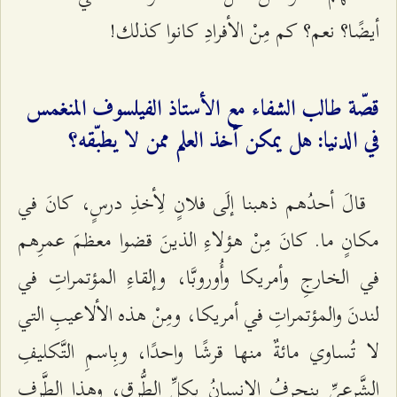
أیضًا؟ نعم؟ كم مِنْ الأفرادِ كانوا كذلك!
قصّة طالب الشفاء مع الأستاذ الفيلسوف المنغمس
في الدنيا: هل يمكن أخذ العلم ممن لا يطبّقه؟
قالَ أحدُهم ذهبنا إلَى فلانٍ لِأخذِ درسٍ، كانَ في
مكانٍ ما. كانَ مِنْ هؤلاءِ الذینَ قضوا معظمَ عمرِهم
في الخارجِ وأمریكا وأُوروبَّا، وإلقاءِ المؤتمراتِ في
لندنَ والمؤتمراتِ في أمریكا، ومِنْ هذه الألاعیبِ التي
لا تُساوي مائةٌ منها قرشًا واحدًا، وبِاسمِ التَّكلیفِ
الشَّرعيِّ ینحرفُ الإنسانُ بكلِّ الطُّرقِ، وهذا الطَّرف