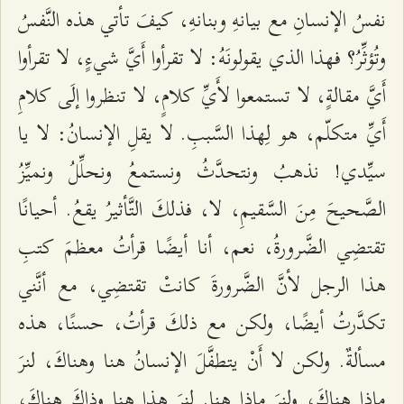
نفسُ الإنسانِ مع بیانهِ وبنانهِ، كیفَ تأتي هذه النَّفسُ
وتُؤثِّرُ؟ فهذا الذي یقولونَهُ: لا تقرأوا أَيَّ شيءٍ، لا تقرأوا
أَيَّ مقالةٍ، لا تستمعوا لأَيِّ كلامٍ، لا تنظروا إلَى كلامِ
أَيِّ متكلّم، هو لِهذا السَّببِ. لا یقلِ الإنسانُ: لا يا
سیِّدي! نذهبُ ونتحدَّثُ ونستمعُ ونحلِّلُ ونمیِّزُ
الصَّحیحَ مِنَ السَّقیمِ، لا، فذلكَ التَّأثیرُ یقعُ. أحیانًا
تقتضِي الضَّرورةُ، نعم، أنا أیضًا قرأتُ معظمَ كتبِ
هذا الرجل لأنَّ الضَّرورةَ كانتْ تقتضِي، مع أنَّني
تكدَّرتُ أیضًا، ولكن مع ذلكَ قرأتُ، حسنًا، هذه
مسألةٌ. ولكن لا أَنْ یتطفَّلَ الإنسانُ هنا وهناكَ، لنرَ
ماذا هناكَ، ولنرَ ماذا هنا. لنرَ هذا هنا وذاكَ هناكَ،