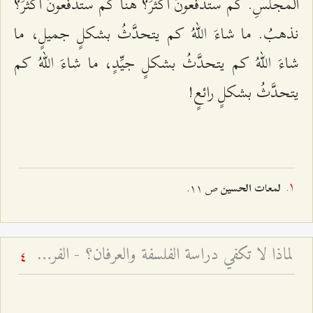
المجلسِ. كم ستدفعونَ أكثرَ؟ هنا كم ستدفعونَ أكثرَ؟
نذهبُ. ما شاءَ اللّهُ كم یتحدَّثُ بشكلٍ جمیلٍ، ما
شاءَ اللّهُ كم یتحدَّثُ بشكلٍ جیِّدٍ، ما شاءَ اللّهُ كم
یتحدَّثُ بشكلٍ رائعٍ!
ص ۱۱.
لمعات الحسين
لماذا لا تكفي دراسة الفلسفة والعرفان؟ - الفرق بين العلم والمعرفة
4