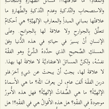
والمعادِ؟ ما علاقتُها؟! مسائلُ الطَّهارةِ والنَّجاسةِ
والاستصحابِ والتَّذكیةِ وعدمِ التَّذكیةِ والطَّهارةِ ما
علاقتُها بمباني المبدأِ والمعارفِ الإلهيَّةِ؟ هي أحكامٌ
تتعلَّقُ بِالجوارحِ ولا علاقةَ لها بِالجوانحِ. وعلَى
الإنسانِ أَنْ یسیرَ في حیاتهِ في هذه الدُّنیا وفقَ
المسلكِ الصَّحیحِ الذي حدَّدهُ الشَّرعُ وهو الفقْهُ
نفسُهُ، ولكنَّ المسائلَ الاعتقادیَّةَ لا علاقةَ لها بهذا.
لا علاقةَ لها، یجبُ أَنْ یبحثَ عن شيءٍ آخرَ.فلو
درسَ الفقْهَ ألفَ عامٍ، لن یعرفَ اللّه؟ ما هي الأسماءُ
الإلهیَّةُ؟ ما هي الصِّفاتُ الإلهيَّةُ؟ فهل هذه الأُمورُ
موجودةٌ في الفقْهِ؟ هل هذه الأقوالُ هي في الفقْهِ؟! هل