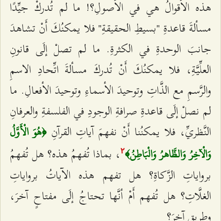
هذه الأقوالُ هي في الأُصولِ؟! ما لم تُدركْ جیِّدًا
مسألةَ قاعدةِ "بسیطِ الحقیقةِ" فلا یمكنُكَ أَنْ تشاهدَ
جانبَ الوحدةِ في الكثرةِ. ما لم تصلْ إلَى قانونِ
العلِّیَّةِ، فلا یمكنُكَ أَنْ تُدركَ مسألةَ اتِّحادِ الاسمِ
والرَّسمِ مع الذَّاتِ وتوحیدَ الأسماءِ وتوحیدَ الأفعالِ. ما
لم نصلْ إلَى قاعدةِ صرافةِ الوجودِ في الفلسفةِ والعرفانِ
النَّظريِّ، فلا یمكنُنا أَنْ نفهمَ آیاتِ القرآنِ
﴿هُوَ الْأَوَّلُ
، بماذا تُفهمُ هذه؟ هل تُفهمُ
وَالْآخِرُ وَالظَّاهرُ وَالْبَاطِنُ﴾
٢
برواياتِ الزَّكاةِ؟ هل تفهم هذه الآیاتُ برواياتِ
الغلَّاتِ؟ هل تُفهم أَمْ أنَّها تحتاجُ إلَى مفتاحٍ آخرَ،
وطریقٍ آخرَ؟