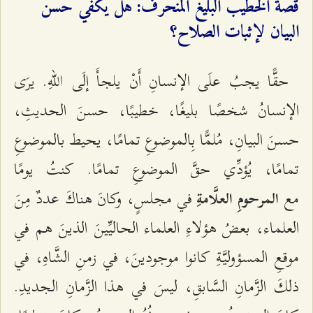
قصة الخطيب البليغ المنحرف: هل يكفي حسن
البيان لإثبات الصلاح؟
حقًّا یجبُ علَى الإنسانِ أَنْ یلجأَ إلَى اللّهِ. یرَى
الإنسانُ شخصًا بلیغًا، خطیبًا، حسنَ الحدیثِ،
حسنَ البیانِ، مُلمًّا بِالموضوعِ تمامًا، يحيط بالموضوعِ
تمامًا، یُؤدِّي حقَّ الموضوعِ تمامًا. كنتُ یومًا
مع
في مجلسٍ، وكانَ هناكَ عددٌ مِنَ
المرحومِ العلَّامةِ
العلماء، بعضُ هؤلاءِ العلماء الحالیِّینَ الذینَ هم في
موقعِ المسؤولیَّةِ كانوا موجودینَ، في زمنِ الشَّاهِ، في
ذلكَ الزَّمانِ السَّابقِ، لیسَ في هذا الزَّمانِ الجدیدِ.