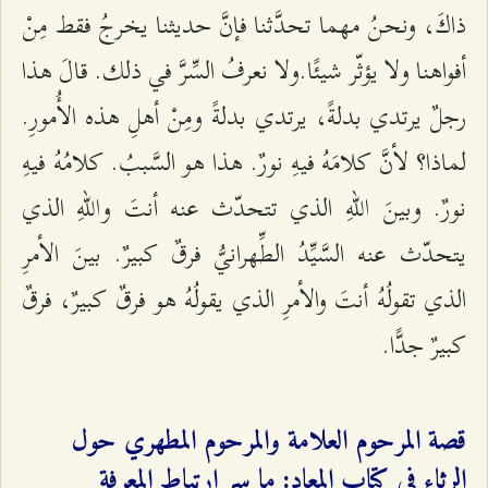
ذاكَ، ونحنُ مهما تحدَّثنا فإنَّ حديثنا یخرجُ فقط مِنْ
أفواهنا ولا يؤثّر شیئًا.ولا نعرفُ السِّرَّ في ذلك. قالَ هذا
رجلٌ یرتدي بدلةً، یرتدي بدلةً ومِنْ أهلِ هذه الأُمورِ.
لماذا؟ لأنَّ كلامَهُ فیهِ نورٌ. هذا هو السَّببُ. كلامُهُ فیهِ
نورٌ. وبینَ اللّهِ الذي تتحدّث عنه أنتَ واللّهِ الذي
يتحدّث عنه السَّیِّدُ الطِّهرانيُّ فرقٌ كبیرٌ. بینَ الأمرِ
الذي تقولُهُ أنتَ والأمرِ الذي یقولُهُ هو فرقٌ كبیرٌ، فرقٌ
كبیرٌ جدًّا.
قصة المرحوم العلامة والمرحوم المطهري حول
الرثاء في كتاب المعاد: ما سر ارتباط المعرفة