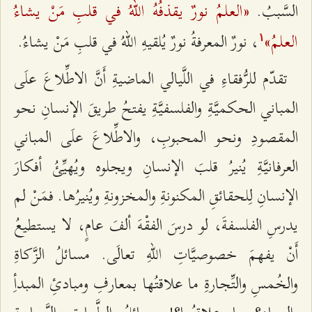
«العلمُ نورٌ یقذفُهُ اللّهُ في قلبِ مَنْ یشاءُ
السَّببُ.
العلمُ»
، نورٌ المعرفةُ نورٌ یُلقیهِ اللّهُ في قلبِ مَنْ یشاءُ.
۱
تقدّم للرُّفقاءِ في اللَّیالي الماضیةِ أَنَّ الاطِّلاعَ علَى
المباني الحكمیَّةِ والفلسفیَّةِ یفتحُ طریقَ الإنسانِ نحو
المقصودِ ونحو المحبوبِ، والاطِّلاعَ علَى المباني
العرفانیَّةِ یُنیرُ قلبَ الإنسانِ ویجلوه ویُهیِّئُ أفكارَ
الإنسانِ لِلحقائقِ المكنونةِ والمخزونةِ ویُنیرُها. فمَنْ لم
یدرسِ الفلسفةَ، لو درسَ الفقْهَ ألفَ عامٍ، لا یستطیعُ
أَنْ یفهمَ خصوصیَّاتِ اللّهِ تعالَى. مسائلُ الزَّكاةِ
والخُمسِ والتِّجارةِ ما علاقتُها بمعارفِ ومبادئِ المبدأِ