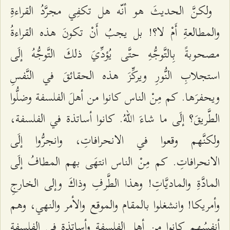
ولكنَّ الحدیثَ هو أنّه هل تكفِي مجرَّدُ القراءةِ
والمطالعةِ أَمْ لا؟! بل یجبُ أَنْ تكونَ هذه القراءةُ
مصحوبةً بِالتَّوجُّهِ حتَّى یُؤدِّيَ ذلكَ التَّوجُّهُ إلَى
استجلابِ النُّورِ ویركِّزَ هذه الحقائقَ في النَّفسِ
ویحفرَها. كم مِنْ الناس كانوا من أهلَ الفلسفة وضلُّوا
الطَّریقَ؟ إلَى ما شاءَ اللّهُ. كانوا أساتذة في الفلسفة،
ولكنَّهم وقعوا في الانحرافاتِ، وانجرُّوا إلَى
الانحرافاتِ. كم مِنْ الناس انتهَى بهم المطافُ إلَى
المادَّةِ والمادیَّاتِ! وهذا الطَّرفِ وذاكَ وإلى الخارجِ
وأمریكا! وانشغلوا بالمقام والموقع والأمر والنهي، وهم
أنفسُهم كانوا من أهل الفلسفة وأساتذة في الفلسفة