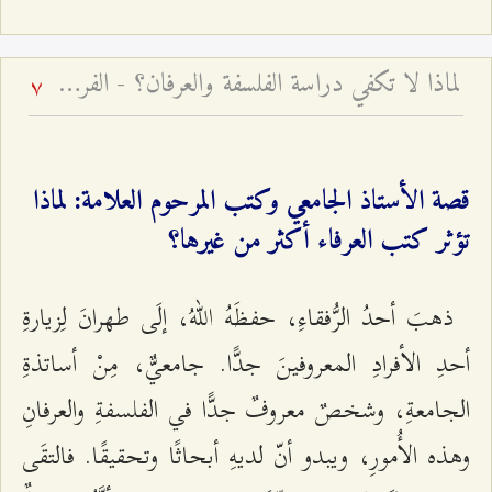
لماذا لا تكفي دراسة الفلسفة والعرفان؟ - الفرق بين العلم والمعرفة
7
قصة الأستاذ الجامعي وكتب المرحوم العلامة: لماذا
تؤثر كتب العرفاء أكثر من غيرها؟
ذهبَ أحدُ الرُّفقاءِ، حفظَهُ اللّهُ، إلَى طهرانَ لِزیارةِ
أحدِ الأفرادِ المعروفینَ جدًّا. جامعيٌّ، مِنْ أساتذةِ
الجامعةِ، وشخصٌ معروفٌ جدًّا في الفلسفةِ والعرفانِ
وهذه الأُمورِ، ويبدو أنّ لدیهِ أبحاثًا وتحقيقًا. فالتقَى