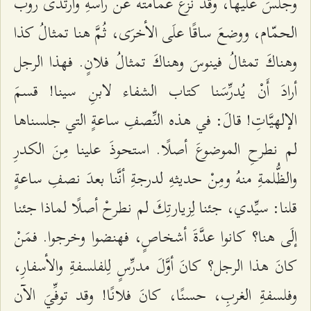
وجلسَ علَيها، وقد نزعَ عمامتَهُ عن رأسهِ وارتدَى روب
الحمّام، ووضعَ ساقًا علَى الأخرَى، ثُمَّ هنا تمثالُ كذا
وهناكَ تمثالُ فینوسَ وهناكَ تمثالُ فلانٍ. فهذا الرجل
أرادَ أَنْ یُدرِّسَنا كتاب الشفاء لابنِ سینا! قسمَ
الإلهیَّاتِ! قالَ: في هذه النِّصفِ ساعةٍ التي جلسناها
لم نطرحِ الموضوعَ أصلًا. استحوذَ علینا مِنَ الكدرِ
والظُّلمةِ منهُ ومِنْ حدیثهِ لدرجةِ أنَّنا بعدَ نصفِ ساعةٍ
قلنا: سیِّدي، جئنا لِزیارتِكَ لم نطرحْ أصلًا لماذا جئنا
إلَى هنا؟ كانوا عدَّةَ أشخاصٍ، فهنضوا وخرجوا. فمَنْ
كانَ هذا الرجل؟ كانَ أوَّلَ مدرِّسٍ لِلفلسفةِ والأسفارِ،
وفلسفةِ الغربِ، حسنًا، كانَ فلانًا! وقد توفِّيَ الآن