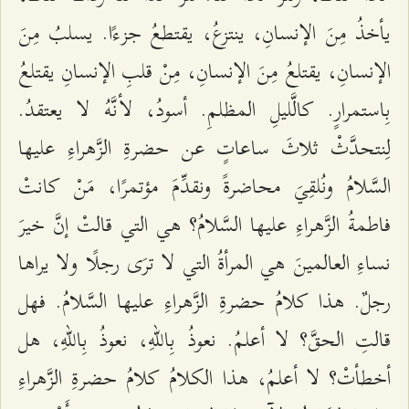
یأخذُ مِنَ الإنسانِ، ینتزعُ، یقتطعُ جزءًا. یسلبُ مِنَ
الإنسانِ، یقتلعُ مِنَ الإنسانِ، مِنْ قلبِ الإنسانِ یقتلعُ
بِاستمرارٍ. كالَّلیلِ المظلمِ. أسودُ، لأنَّهُ لا یعتقدُ.
لِنتحدَّثْ ثلاثَ ساعاتٍ عن حضرةِ الزَّهراءِ عليها
السَّلامُ ونُلقِيَ محاضرةً ونقدِّمَ مؤتمرًا، مَنْ كانتْ
فاطمةُ الزَّهراءِ عليها السَّلامُ؟ هي التي قالتْ إنَّ خیرَ
نساءِ العالمینَ هي المرأةُ التي لا ترَى رجلًا ولا یراها
رجلٌ. هذا كلامُ حضرةِ الزَّھراءِ عليها السَّلامُ. فهل
قالتِ الحقَّ؟ لا أعلمُ. نعوذُ بِاللّهِ، نعوذُ بِاللّهِ، هل
أخطأتْ؟ لا أعلمُ، هذا الكلامُ كلامُ حضرةِ الزَّهراءِ