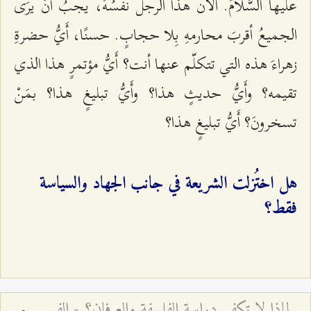
عليها السَّلامُ. الآن هذا الرجل نفسُهُ، یجبُ أَنْ یرَى
الجمیعُ أقربَ محارمهِ بِلا حجابٍ. حسنًا، أَيُّ حضرةِ
زهراءَ هذه التي تتكلّم عنها أنت؟ أَيُّ مؤتمرٍ هذا الذي
تقيمه؟ وأَيُّ حدیثٍ هذا؟ وأَيُّ تبلیغٍ هذا؟ بمَنْ
تسخرونَ؟ أَيُّ تبلیغٍ هذا؟
هل اختُزلت الشريعة في جانب الجهاد والسياسة
فقط؟
لماذا لا تكفي دراسة الفلسفة والعرفان؟ - الفرق بين العلم والمعرفة