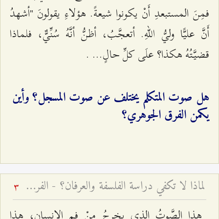
فمِنَ المستبعدِ أَنْ یكونوا شیعةً. هؤلاءِ یقولونَ "أشهدُ
أَنَّ علیًّا وليُّ اللّهِ. أتعجَّبُ، أظنُّ أنَّهُ سُنِّيٌّ، فلماذا
قضیَّتُهُ هكذا؟ علَى كلِّ حالٍ... .
هل صوت المتكلم يختلف عن صوت المسجل؟ وأين
يكمن الفرق الجوهري؟
لماذا لا تكفي دراسة الفلسفة والعرفان؟ - الفرق بين العلم والمعرفة
3
هذا الصَّوتُ الذي یخرجُ مِنْ فمِ الإنسانِ، هذا