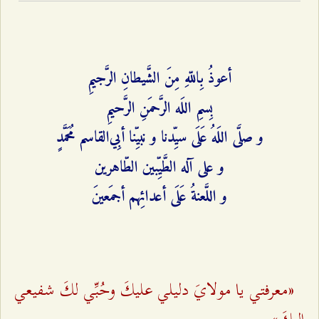
أعوذُ بِاللّهِ مِنَ الشَّیطانِ الرَّجیمِ
بِسمِ اللَه الرَّحمَنِ الرَّحیمِ
و صلَّى‌ اللَهُ عَلَى سیِّدنا و نبیِّنا أبِي‌القاسم مُحَمَّدٍ
و علی آله الطَّیِّبین الطّاهرین
و اللَّعنةُ عَلَى أعدائِهم أجمَعینَ
«معرفتي يا مولايَ دليلي عليكَ وحُبِّي لكَ شفيعي