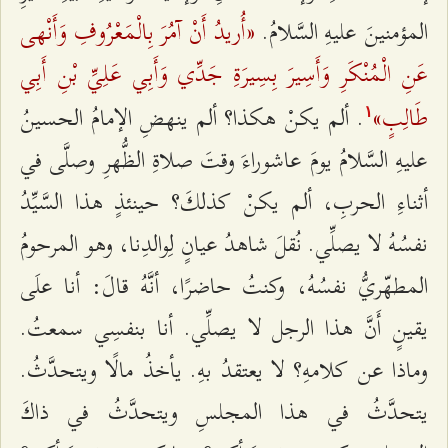
«أُریدُ أَنْ آمُرَ بِالْمَعْرُوفِ وَأَنْهى
المؤمنینَ علیهِ السَّلامُ.
عَنِ الْمُنْكَرِ وَأَسِیرَ بِسِیرَةِ جَدِّي وَأَبِي عَلِيِّ بْنِ أَبِي
طَالِبٍ»
. ألم یكنْ هكذا؟ ألم ینهضِ الإمامُ الحسینُ
۱
علیهِ السَّلامُ یومَ عاشوراءَ وقتَ صلاةِ الظُّهرِ وصلَّى في
أثناءِ الحربِ، ألم یكنْ كذلكَ؟ حینئذٍ هذا السَّیِّدُ
نفسُهُ لا یصلِّي. نُقلَ شاهدُ عیانٍ لِوالدِنا، وهو المرحومُ
المطهّريُّ نفسُهُ، وكنتُ حاضرًا، أنَّهُ قالَ: أنا علَى
یقینٍ أَنَّ هذا الرجل لا یصلِّي. أنا بنفسِي سمعتُ.
وماذا عن كلامهِ؟ لا یعتقدُ بهِ. یأخذُ مالًا ویتحدَّثُ.
یتحدَّثُ في هذا المجلسِ ویتحدَّثُ في ذاكَ