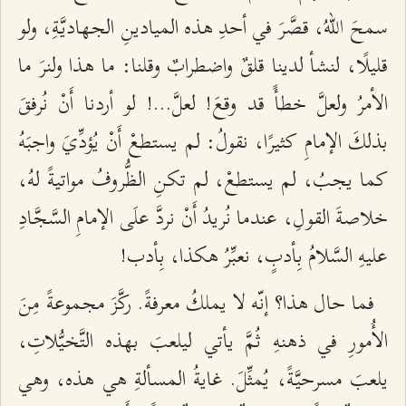
سمحَ اللّهُ، قصَّرَ في أحدِ هذه المیادینِ الجهادیَّةِ، ولو
قلیلًا، لنشأ لدينا قلقٌ واضطرابٌ وقلنا: ما هذا ولنرَ ما
الأمرُ ولعلَّ خطأً قد وقعَ! لعلَّ...! لو أردنا أَنْ نُرفقَ
بذلكَ الإمامِ كثیرًا، نقولُ: لم یستطعْ أَنْ یُؤدِّيَ واجبَهُ
كما یجبُ، لم یستطعْ، لم تكنِ الظُّروفُ مواتیةً لهُ،
خلاصةَ القولِ، عندما نُریدُ أَنْ نردَّ علَى الإمامِ السَّجَّادِ
علیهِ السَّلامُ بِأدبٍ، نعبِّرُ هكذا، بِأدب!
فما حال هذا؟ إنّه لا یملكُ معرفةً. ركَّزَ مجموعةً مِنَ
الأُمورِ في ذهنهِ ثُمَّ یأتي لیلعبَ بهذه التَّخیُّلاتِ،
یلعبَ مسرحیَّةً، یُمثِّلَ. غایةُ المسألةِ هي هذه، وهي