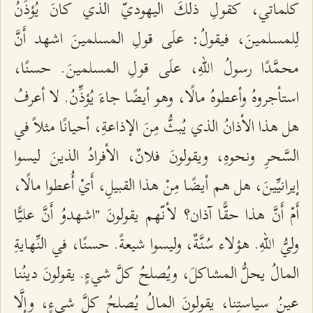
كلماتي، كقولِ ذلكَ اليهوديّ الذي كانَ یُؤذِّنُ
لِلمسلمینَ، فیقولُ: علَى قولِ المسلمینَ اشهد أَنَّ
محمَّدًا رسولُ اللّهِ، علَى قولِ المسلمینَ. حسنًا،
استأجروهُ وأعطوهُ مالًا، وهو أیضًا جاءَ یُؤذِّنُ. لا أعرفُ
هل هذا الأذانُ الذي یُبثُّ مِنَ الإذاعةِ، أحیانًا مثلاً في
السَّحرِ ونحوهِ، ویقولونَ فلانٌ، الأفرادُ الذینَ لیسوا
إیرانیِّینَ، هل هم أیضًا مِنْ هذا القبیلِ، أَيْ أُعطوا مالًا،
أَمْ أَنَّ هذا حقًّا آذان؟ لأنّهم یقولونَ "اشهدوُ أَنَّ علیًّا
وليُّ اللّهِ. هؤلاء سُنَّةٌ، ولیسوا شیعةً. حسنًا، في النِّهایةِ
المالُ یحلُّ المشاكلَ، ویُصلحُ كلَّ شيءٍ. یقولونَ دینُنا
عینُ سیاستِنا، یقولونَ المالُ یُصلحُ كلَّ شيءٍ، وإلَّا