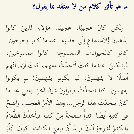
ما هو تأثير كلام من لا يعتقد بما يقول؟
ولكن كانَ عجيبًا، عجيبًا. هؤلاءِ الذینَ كانوا
یذهبونَ لِلاستماعِ إلَى حدیثِه، عندما كانوا یخرجونَ،
كانوا كالحیوانات الممسوخِة. كانوا ممسوخینَ،
مُرتبِكینَ. عندما كنتُ أتحدَّثُ معهم، كنتُ أرَى أنَّهم
أصلًا لا یفهمونَ، لم یكونوا یفهمونَ! لم یكونوا
یفهمونَ. كنا نتحدَّثُ فیقولونَ شیئًا آخرَ. یعني عندما
كانَ یتحدَّثُ هذا الرجل... وهذا الأمرُ العجیبُ واضحٌ
في كتبهِ أیضًا. تقرأُ صفحةً مِنْ كتبهِ فیأخذُكَ الظَّلامُ
والكدرُ لدرجةِ أنَّكَ تریدُ أَنْ ترميَ الكتابَ. كیفَ تُؤثِّرُ