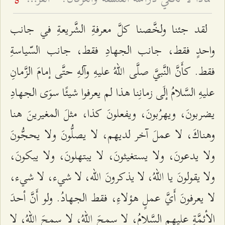
5
لقد جئنا ولخَّصنا كلَّ معرفةِ الشَّریعةِ في جانب
واحدٍ فقط، جانب الجهادِ فقط، جانب السّیاسةِ
فقط. كأَنَّ النَّبيَّ صلَّى اللّهُ علیهِ وآلهِ حتَّى إمامَ الزَّمانِ
علیهِ السَّلامُ إلَى زمانِنا هذا لم یعرفوا شیئًا سوَى الجهادِ
یضربونَ، ويهرُبونَ، ویفعلونَ كذا، مثلَ المغیرينَ هنا
وهناكَ، لا عملَ آخر لديهم، لا یصلُّونَ ولا یحجُّونَ
ولا یدعونَ، ولا یستغیثونَ، لا یبتهلونَ، ولا یبكونَ،
ولا یقولونَ يا اللّهُ، لا یذكرونَ الله، لا شيء، لا شيء،
لا یعرفونَ أَيَّ عملٍ هؤلاءِ، فقط الجهادُ. ولو أَنَّ أحدَ
الأئمَّةِ عليهم السَّلامُ، لا سمحَ اللّهُ، لا سمحَ اللّهُ، لا