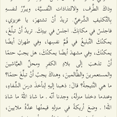
وذاكَ الطَّرف، والالتذاذات النَّفسیَّة، ویبرِّرُ لنفسهِ
بِالتَّكلیفِ الشَّرعيِّ. تریدُ أَنْ تشتهرَ، يا عزیزي،
فاجلسْ في مكانِكَ. اجلسْ في بیتِكَ. تریدُ أَنْ تبلِّغَ،
یمكنُكَ التَّبلیغُ في قُمَّ نفسِها، وفي طهرانَ أیضًا
یمكنُكَ، وفي مشهدَ أیضًا یمكنُكَ، هل یجبُ حتمًا
أَنْ تذهبَ إلَى بلادِ الكفرِ ومحلِّ العیَّاشینَ
والمستعمرینَ والظَّالمینَ، وهناكَ یجبُ أَنْ تبلِّغَ حتمًا؟
ما هي النَّتیجةُ؟ قالَ: ذهبنا إلیهِ لِنأخذَ درسَ الشِّفاءِ،
وعندما دخلنا منزلَهُ، وجدنا أنّه ـ ما شاءَ اللّهُ ما شاءَ
الله! ـ وضعَ أریكةً في منزلهِ قیمتُها عدَّةُ ملایینَ،