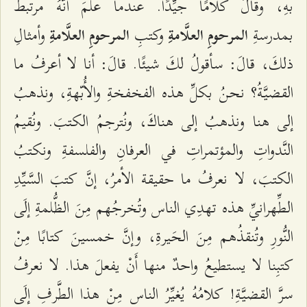
بهِ، وقالَ كلامًا جیِّدًا. عندما علمَ أنَّهُ مرتبطٌ
بمدرسةِ
وكتبِ
وأمثالِ
المرحومِ العلَّامةِ
المرحومِ العلَّامةِ
ذلكَ، قالَ: سأقولُ لكَ شیئًا. قالَ: أنا لا أعرفُ ما
القضیَّةُ؟ نحنُ بكلِّ هذه الفخفخةِ والأُبّهةِ، ونذهبُ
إلى هنا ونذهبُ إلى هناكَ، ونُترجمُ الكتبَ. ونُقیمُ
النَّدواتِ والمؤتمراتِ في العرفانِ والفلسفةِ ونكتبُ
الكتبَ، لا نعرفُ ما حقيقة الأمرُ، إنَّ كتبَ السَّیِّدِ
الطِّهرانيِّ هذه تهدِي الناس وتُخرجُهم مِنَ الظُّلمةِ إلَى
النُّورِ وتُنقذُهم مِنَ الحَیرةِ، وإنَّ خمسینَ كتابًا مِنْ
كتبِنا لا یستطیعُ واحدٌ منها أَنْ یفعلَ هذا. لا نعرفُ
سرَّ القضیَّةِ! كلامُهُ یُغیِّرُ الناس مِنْ هذا الطَّرفِ إلَى