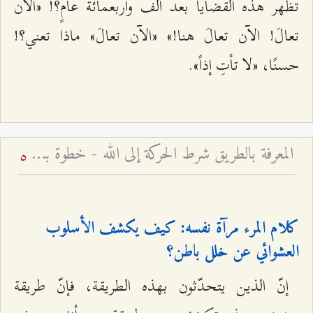
تظهر هذه القضايا بعد ألف وأربعمائة عامٍ؟! «الآن
تعالَ! الآن تعالَ هنا!» «الآن تعالَ» ماذا تعني؟!
حسنًا، «لا تأتِ إذاً».
المعرفة بالطريق شرط الحركة إلى الله - خطوة بيقين خير من ألف خطوة بشك
5
كلام المرء مرآة نفسه: كيف يكشف الأسلوب
العشوائي عن خلل باطن؟
إنّ الذين يتحدّثون بهذه الطريقة، فإنّ طريقة