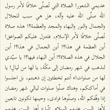
عديمي الشعور! الصلاة التي تُصلّى خلافًا لأمر رسول
الله صلّى الله عليه وآله، هل هي سبب للجلال
والجمال والنور والبهاء والمجد والعظمة؟! هذه صلاة
تُصلّى خلافًا لأمر الإسلام، فلتنزل عليكم الصواعق!
أين العظمة في هذا؟! أين الجمال في هذا؟! أين
الجلال في هذه الصلاة؟! أين البهاء فيها؟! يا سيّدي
لنذهب في شهر رمضان إلى مكّة، يا لها من ليالٍ! يا
لها من صلوات!» أنتم تخطئون إن ذهبتم، بل اجلسوا
في أماكنكم، وهناك صلّوا صلوات ليالي شهر رمضان
إذا وفّقكم الله، وصلّوها فرادى، وحينها تكونون تابعين
لأهل البيت عليهم السلام. اتّباع أهل البيت عليهم