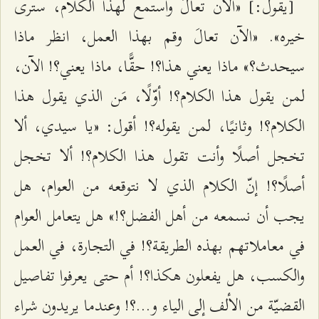
[يقول:] «الآن تعالَ واستمع لهذا الكلام، سترى
خيره». «الآن تعالَ وقم بهذا العمل، انظر ماذا
سيحدث؟» ماذا يعني هذا؟! حقًّا، ماذا يعني؟! الآن،
لمن يقول هذا الكلام؟! أوّلًا، مَن الذي يقول هذا
الكلام؟! وثانيًا، لمن يقوله؟! أقول: «يا سيدي، ألا
تخجل أصلًا وأنت تقول هذا الكلام؟! ألا تخجل
أصلًا؟! إنّ الكلام الذي لا نتوقعه من العوام، هل
يجب أن نسمعه من أهل الفضل؟!» هل يتعامل العوام
في معاملاتهم بهذه الطريقة؟! في التجارة، في العمل
والكسب، هل يفعلون هكذا؟! أم حتى يعرفوا تفاصيل
القضيّة من الألف إلى الياء و...؟! وعندما يريدون شراء