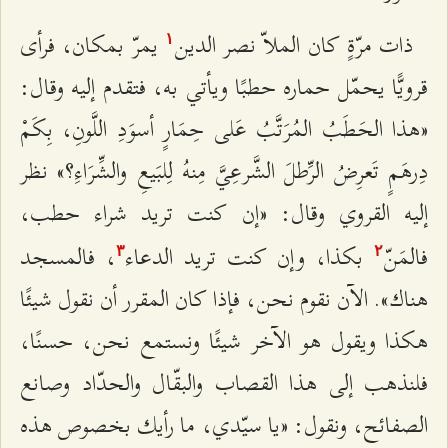
ذات مرّةٍ كان الملاّ نصر الدين
يمرّ بمكان، فرأى
۱
قرويًّا يحمّل حماره حطبًا ويأتي به، فتقدم إليه وقال:
«هذا الحَطَبُ المُرَتَّبُ عَلى حِمَارٍ أسوَدِ اللَّونِ، بِكَمْ
دِرهَمٍ تَعرِضُ الرِّطلَ الشَّرعِيَّ مِنهُ لِلبَيعِ والشِّرَاءِ؟» نظر
إليه القروي وقال: «إن كنت تريد شراء حطب،
فالمَنّ
بكذا، وإن كنت تريد الدعاء
، فالمسجد
٣
٢
هناك». الآن نقوم نحن، فإذا كان المقرر أن نقول شيئًا
هكذا ويقول هو الآخر شيئًا ونستمع نحن، حسنًا،
فلنذهب إلى هذا القصاب والبقّال والحدّاد وصانع
الصفائح، ونقول: «يا سيّدي، ما رأيك بخصوص هذه