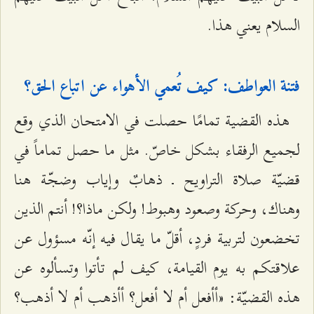
السلام يعني هذا.
فتنة العواطف: كيف تُعمي الأهواء عن اتباع الحق؟
هذه القضية تمامًا حصلت في الامتحان الذي وقع
لجميع الرفقاء بشكل خاصّ. مثل ما حصل تماماً في
قضيّة صلاة التراويح ـ ذهابٌ وإياب وضجّة هنا
وهناك، وحركة وصعود وهبوط! ولكن ماذا؟! أنتم الذين
تخضعون لتربية فردٍ، أقلّ ما يقال فيه إنّه مسؤول عن
علاقتكم به يوم القيامة، كيف لم تأتوا وتسألوه عن
هذه القضيّة: «أأفعل أم لا أفعل؟ أأذهب أم لا أذهب؟