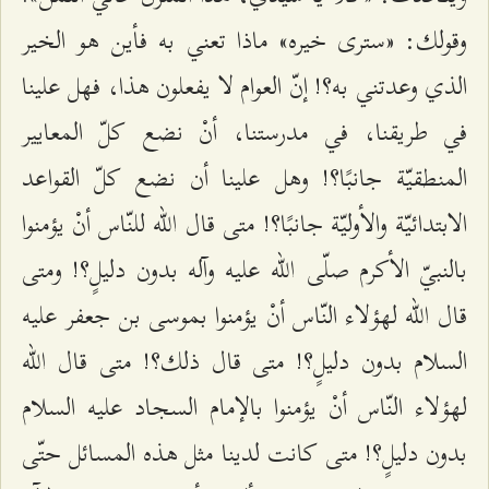
وقولك: «سترى خيره» ماذا تعني به فأين هو الخير
الذي وعدتني به؟! إنّ العوام لا يفعلون هذا، فهل علينا
في طريقنا، في مدرستنا، أنْ نضع كلّ المعايير
المنطقيّة جانبًا؟! وهل علينا أن نضع كلّ القواعد
الابتدائيّة والأوليّة جانبًا؟! متى قال الله للنّاس أنْ يؤمنوا
بالنبيّ الأكرم صلّى الله عليه وآله بدون دليلٍ؟! ومتى
قال الله لهؤلاء النّاس أنْ يؤمنوا بموسى بن جعفر عليه
السلام بدون دليلٍ؟! متى قال ذلك؟! متى قال الله
لهؤلاء النّاس أنْ يؤمنوا بالإمام السجاد عليه السلام
بدون دليلٍ؟! متى كانت لدينا مثل هذه المسائل حتّى