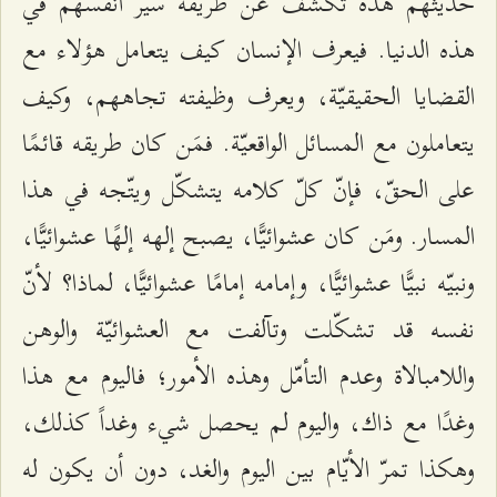
حديثهم هذه تكشف عن طريقة سير أنفسهم في
هذه الدنيا. فيعرف الإنسان كيف يتعامل هؤلاء مع
القضايا الحقيقيّة، ويعرف وظيفته تجاههم، وكيف
يتعاملون مع المسائل الواقعيّة. فمَن كان طريقه قائمًا
على الحقّ، فإنّ كلّ كلامه يتشكّل ويتّجه في هذا
المسار. ومَن كان عشوائيًّا، يصبح إلهه إلهًا عشوائيًّا،
ونبيّه نبيًّا عشوائيًّا، وإمامه إمامًا عشوائيًّا، لماذا؟ لأنّ
نفسه قد تشكّلت وتآلفت مع العشوائيّة والوهن
واللامبالاة وعدم التأمّل وهذه الأمور؛ فاليوم مع هذا
وغدًا مع ذاك، واليوم لم يحصل شيء وغداً كذلك،
وهكذا تمرّ الأيّام بين اليوم والغد، دون أن يكون له