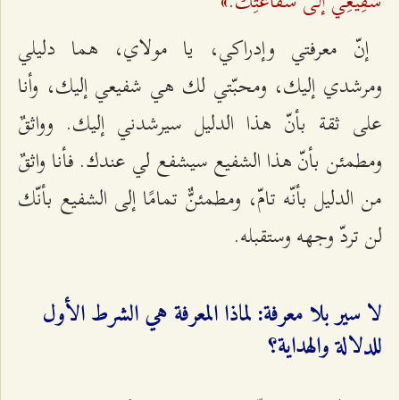
شَفِيعِي إلَى شَفَاعَتِكَ.»
إنّ معرفتي وإدراكي، يا مولاي، هما دليلي
ومرشدي إليك، ومحبّتي لك هي شفيعي إليك، وأنا
على ثقة بأنّ هذا الدليل سيرشدني إليك. وواثقٌ
ومطمئن بأنّ هذا الشفيع سيشفع لي عندك. فأنا واثقٌ
من الدليل بأنّه تامّ، ومطمئنٌّ تمامًا إلى الشفيع بأنّك
لن تردّ وجهه وستقبله.
لا سير بلا معرفة: لماذا المعرفة هي الشرط الأول
للدلالة والهداية؟