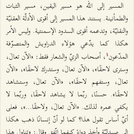
المسير إلى الله هو مسير اليقين، مسير الثبات
والطمأنينة. يستند هذا المسير إلى أقوى الأدلّة العقليّة
والنقليّة، وتدعمه أقوى السدود الإسمنتية. وليس الأمر
هكذا كما يدّعي هؤلاء الدراويش والمتصوّفة
المدّعون
، أصحاب الزيّ والشعار فقط: «الآن تعالَ،
۱
وسترى لاحقًا»، «الآن تعالَ، وستدرك لاحقًا»، «الآن
تعالَ، وستفهم لاحقًا»، «الآن تعالَ، وستشاهد
لاحقًا». حسنًا، ربّما لا يشاهد لاحقًا، وربّما لا
يكفي عمره لذلك. «الآن تعالَ، ولاحقًا...»، فعلى
أيّ أساس تقول هذا؟ كما لو أنّ إنسانًا ذهب هكذا
إلى صيدليّة وأخذ دواءً كيفما اتّفق وقال: «تناول هذا