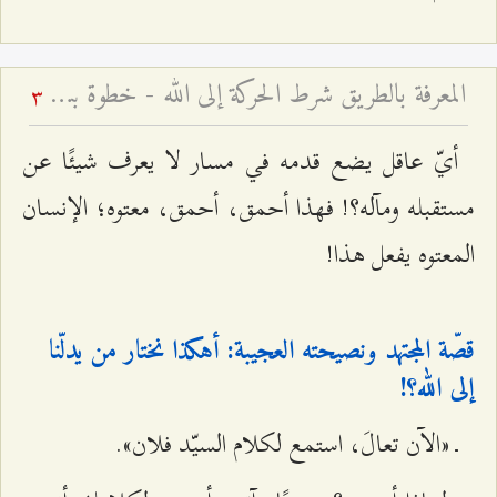
المعرفة بالطريق شرط الحركة إلى الله - خطوة بيقين خير من ألف خطوة بشك
3
أيّ عاقل يضع قدمه في مسار لا يعرف شيئًا عن
مستقبله ومآله؟! فهذا أحمق، أحمق، معتوه؛ الإنسان
المعتوه يفعل هذا!
قصّة المجتهد ونصيحته العجيبة: أهكذا نختار من يدلّنا
إلى الله؟!
ـ «الآن تعالَ، استمع لكلام السيّد فلان».