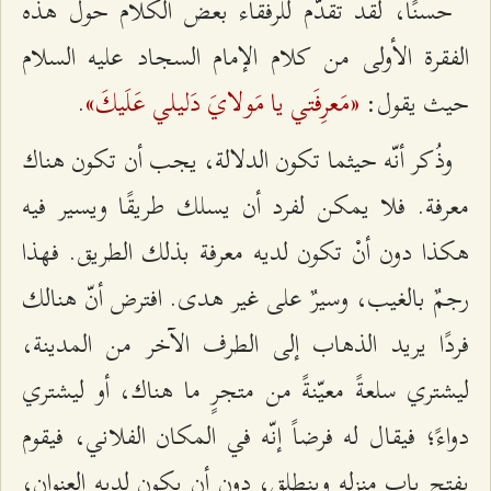
حسنًا، لقد تقدّم للرفقاء بعض الكلام حول هذه
الفقرة الأولى من كلام الإمام السجاد عليه السلام
«مَعرِفَتي يا مَولايَ دَليلي عَلَيكَ»
حيث يقول:
.
وذُكر أنّه حيثما تكون الدلالة، يجب أن تكون هناك
معرفة. فلا يمكن لفرد أن يسلك طريقًا ويسير فيه
هكذا دون أنْ تكون لديه معرفة بذلك الطريق. فهذا
رجمٌ بالغيب، وسيرٌ على غير هدى. افترض أنّ هنالك
فردًا يريد الذهاب إلى الطرف الآخر من المدينة،
ليشتري سلعةً معيّنةً من متجرٍ ما هناك، أو ليشتري
دواءً؛ فيقال له فرضاً إنّه في المكان الفلاني، فيقوم
بفتح باب منزله وينطلق، دون أن يكون لديه العنوان،