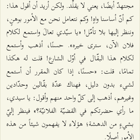
مجتهدٌ أيضًا، يعني لا يقلِّد. ولكن أريد أن أقول هذا:
كم أنّ أساسنا واهٍ! وكم نتعامل نحن مع الأمور بوهنٍ،
وننظر إليها بلا تأمّل! «يا سيّدي تعالَ واستمع لكلام
فلان الآن، سترى خيره». حسنًا، أذهب وأستمع
لكلام هذا البقّال في أوّل الشارع! قلت له هكذا
تمامًا، قلت: «حسنًا، إذا كان المقرر أن أستمع
لشيء بدون دليل، فهناك عدّة بقّالين وحدّادين
وغيرهم، أذهب إلى كلّ واحد منهم وأقول: يا سيدي،
ما رأي حضرتكم في القضيّة الفلانيّة؟» فينظر إليّ
بشيءٍ من الدهشة؛ هؤلاء لا يفهمون شيئاً من هذه
الأمور أصلًا.