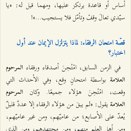
أساس أو قاعدة يرتكز عليها، ومهما قيل له: «يا
سيّدي تعالَ وقفْ وتأمّل فلا يستجيب...»!
قصّة امتحان الرفقاء: لماذا يتزلزل الإيمان عند أول
اختبار؟
في الزمن السابق، امْتُحِنَ أصدقاء ورفقاء
المرحوم
بواسطة امتحانٍ وقع، وفي الأحداث التي
العلامة
وقعت، امْتُحِنَ هؤلاء جميعًا. وكان
المرحوم
يقول: «لم يبقَ من هؤلاء الرفقاء إلا عددٌ قليلٌ
العلامة
يُعدّ على الأصابع؛ من عاميّهم، ومن غير عاميّهم،
ومن أهل العلم منهم، ومن مجتهدهم، ومن الذي