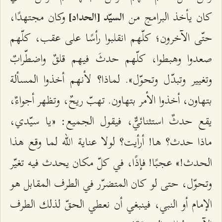
كان يأخذ البرامج من
وكان مجتهدًا،
السيّد [الحداد]
حتّى الآخرون؛ كلّهم انقلبوا رأسًا على عقب، كلّهم
صعدوا وهبطوا، كلّهم حدثَ فيهم قلقٌ واضطّرابٌ
وتغيير وتبدّل وتحوّل». لماذا؟ لأنهم أخذوا المسألة
بتهاون، أخذوا الأمر بتهاون. تهبّ ريحٌ، وتظهر أجواءٌ،
يقع حدثٌ استثنائيٌّ، فيقول الجميع: «يا سيّدي،
ماذا حدث؟ ها! أرأيت؟ لولا عناية الله لما وقع هذا
الحدث!» عجبًا! فإذًا، في كلّ مكان يحدث فيه تغيّر
وتحوّل، حتى لو كان المتضرّر في الطرف المقابل هو
الإمام أو النبي، فينبغي أن نعطي الحقّ لذلك الطرف