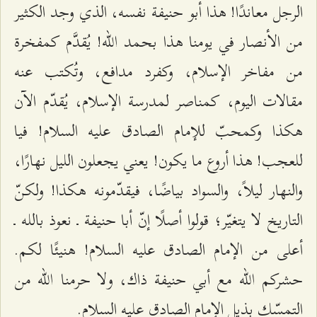
الرجل معاندًا! هذا أبو حنيفة نفسه، الذي وجد الكثير
من الأنصار في يومنا هذا بحمد الله! يُقدَّم كمفخرة
من مفاخر الإسلام، وكفرد مدافع، وتُكتب عنه
مقالات اليوم، كمناصر لمدرسة الإسلام، يُقدّم الآن
هكذا وكمحبّ للإمام الصادق عليه السلام! فيا
للعجب! هذا أروع ما يكون! يعني يجعلون الليل نهارًا،
والنهار ليلاً، والسواد بياضًا، فيقدّمونه هكذا! ولكنّ
التاريخ لا يتغيّر؛ قولوا أصلًا إنّ أبا حنيفة ـ نعوذ بالله ـ
أعلى من الإمام الصادق عليه السلام! هنيئًا لكم.
حشركم الله مع أبي حنيفة ذاك، ولا حرمنا الله من
التمسّك بذيل الإمام الصادق عليه السلام.