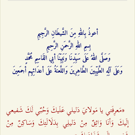
أعوذُ بِاللهِ مِنَ الشَّيطَانِ الرَّجِيمِ
بِسمِ اللهِ الرَّحمَنِ الرَّحِيمِ
وَصَلَّى اللهُ عَلَى سَيِّدِنَا وَنَبِيِّنَا أبِي القَاسِمِ مُحَمَّدٍ
وَعَلَى آلِهِ الطَّيِّبِينَ الطَّاهِرِينَ وَاللَّعنَةُ عَلَى أعدَائِهِم أجمَعِينَ
«مَعرِفَتي يا مَولايَ دَليلي عَلَيكَ وَحُبّي لَكَ شَفيعي
إلَيكَ وَأنَا وَاثِقٌ مِنْ دَليلِي بِدَلَالَتِكَ وَسَاكِنٌ مِنْ