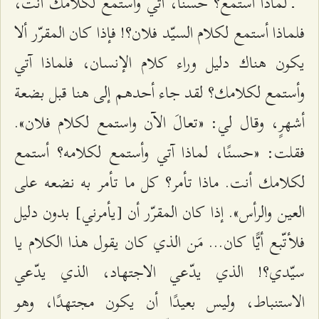
ـ لماذا أستمع؟ حسنًا، آتي وأستمع لكلامك أنت،
فلماذا أستمع لكلام السيّد فلان؟! فإذا كان المقرّر ألا
يكون هناك دليل وراء كلام الإنسان، فلماذا آتي
وأستمع لكلامك؟ لقد جاء أحدهم إلى هنا قبل بضعة
أشهرٍ، وقال لي: «تعالَ الآن واستمع لكلام فلان».
فقلت: «حسنًا، لماذا آتي وأستمع لكلامه؟ أستمع
لكلامك أنت. ماذا تأمر؟ كل ما تأمر به نضعه على
العين والرأس». إذا كان المقرّر أن [يأمرني] بدون دليل
فلأتّبع أيًّا كان... مَن الذي كان يقول هذا الكلام يا
سيّدي؟! الذي يدّعي الاجتهاد، الذي يدّعي
الاستنباط، وليس بعيدًا أن يكون مجتهدًا، وهو