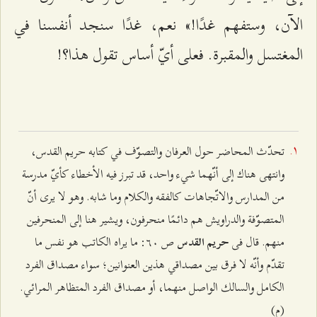
الآن، وستفهم غدًا!» نعم، غدًا سنجد أنفسنا في
المغتسل والمقبرة. فعلى أيّ أساس تقول هذا؟!
تحدّث المحاضر حول العرفان والتصوّف في كتابه حريم القدس،
وانتهى هناك إلى أنّهما شيء واحد، قد تبرز فيه الأخطاء كأيّ مدرسة
من المدارس والاتّجاهات كالفقه والكلام وما شابه. وهو لا يرى أنّ
المتصوّفة والدراويش هم دائمًا منحرفون، ويشير هنا إلى المنحرفين
منهم. قال فی
ص ٦۰: ما يراه الكاتب هو نفس ما
حريم القدس
تقدّم وأنّه لا فرق بين مصداقي هذين العنوانين؛ سواء مصداق الفرد
الكامل والسالك الواصل منهما، أو مصداق الفرد المتظاهر المرائي.
(م)