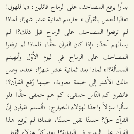
بدأوا برفع المصاحف على الرماح قائلين: «يا للهول!
تعالوا لنعمل بالقرآن!» حاربتم ثمانية عشر شهرًا، لماذا
لم ترفعوا المصاحف على الرماح قبل ذلك؟! لم
يسألهم أحدٌ: «إذا كان القرآن حقًّا، فلماذا لم ترفعوا
المصاحف على الرماح في اليوم الأوّل وأنهيتم
المسألة؟!» لماذا بعد ثمانية عشر شهرًا، عندما وصل
مالك الأشتر إلى خيمة معاوية، حينها رُفع القرآن؟!
فانظروا كم النّاس حمقى، كم هم حمقى حقًّا! فلو
سألوا سؤالاً واحدًا لهؤلاء الخوارج: «ألستم تقولون إنّ
القرآن حقّ؟ حسنًا نقبل حسنًا، فلماذا لم يُرفع هذا
القرآن على الرماح في البداية؟! بعد كلّ هؤلاء القتلى