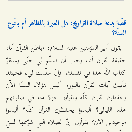
قصّة بدعة صلاة التراويح: هل العبرة بالمظاهر أم باتّباع
السنّة؟
يقول أمير المؤمنين عليه السلام: «باطن القرآن أنا،
حقيقة القرآن أنا، يجب أن تسلّم لي حتّى يستقرّ
كتاب الله هذا في نفسك. فإنْ سلّمت لي، فحينئذ
تأتيك آيات القرآن بالنور». أليس هؤلاء السنّة الآن
يحفظون القرآن كلّه ويقرأون جزءًا منه في صلواتهم
هذه الليالي؟ أليسوا يحفظون القرآن كلّه؟ أليسوا
موجودين الآن؟ يقرأون. إنّ الصلاة التي شرّعها النبيّ