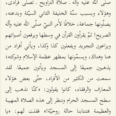
صلّى الله عليه وآله ـ صلاة التراويح ـ تصلّى فرادى،
وهؤلاء وبسبب سنّة الخليفة الثاني السيّئة وبدعته،
يصلّونها جماعة، خلافًا لأمر النبيّ صلّى الله عليه وآله
الصريح! ثمّ يقرأون القرآن في وسطها ويرفعون أصواتهم
ويراعون التجويد ويفعلون كذا وكذا، ويأتي أفراد من
هنا وهناك، ويسمّونها بمظهر عظمة الإسلام وشوكته؛
يذهبون جميعًا إلى المسجد ويأتون جميعًا. لقد
سمعت من الكثير من الأفراد، حتّى بعض هؤلاء
المعارف والرفقاء، كانوا يقولون: «كنّا نذهب إلى
سطح المسجد الحرام وننظر إلى هذه الصلاة المهيبة
والعظيمة فتنتابنا حالة روحيّة!» فقلت لهم: «يا