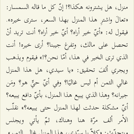
منزل، هل يشترونه هكذا؟! إنّ كل ما قاله السمسار:
«تعالَ واشترِ هذا المنزل بهذا السعر، سترى خيره».
فيقول له: «أيّ خير أراه؟ أيّ خير أراه؟ أنت تريد أنْ
تحصل على مالك، وتفرغ جيبنا؟ أرى خيره! أنت
الذي ترى الخير في هذا، أمّا نحن؟!» فيقوم ويذهب
ويجري ألفَ تحقيق: «يا سيدي، هل هذا المنزل
غالي الثمن أم ليس غاليًا؟ وفي أيّ حيٍّ هو؟ ومَن
جيرانه؟ وهذا الذي يبيع هذا المنزل، بأيّ دافع يبيعه؟
أيّ مشكلة حدثت لهذا المنزل حتى يبيعه؟» نقلّب
الأمر ألف مرّة هنا وهناك، ثمّ يأتي ويجلس
ويتحدّث: «كلاّ يا سيّدي، هذا المنزل غالي الثمن».