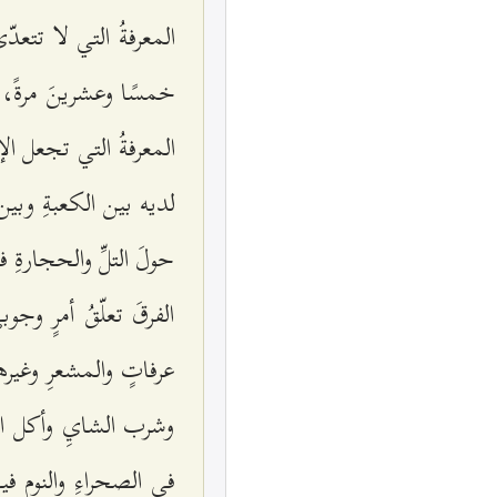
المعرفةُ التي لا تتعد
خمسًا وعشرينَ مرةً، أك
المعرفةُ التي تجعل ال
لديه بين الكعبةِ وبين 
حولَ التلِّ والحجارةِ ف
الفرقَ تعلّقُ أمرٍ 
عرفاتٍ والمشعرِ وغيره
وشرب الشايِ وأكل الج
في الصحراءِ والنوم في