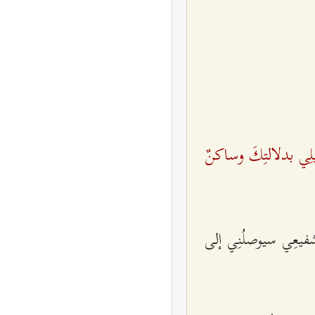
لِي بدلالتِكَ وساكنٌ
 شفيعِي سيوصلُنِي إلى