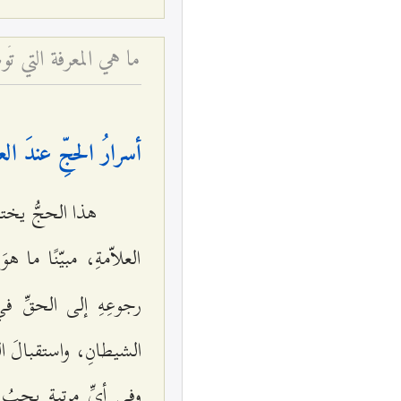
ما هي المعرفة التي ت
أسرارُ الحجِّ عندَ الع
هذا الحجُّ يخت
العلاّمةِ، مبيّنًا ما 
رجوعِهِ إلى الحقِّ ف
الشيطانِ، واستقبالَ الق
وفي أيِّ مرتبةٍ يجبُ 