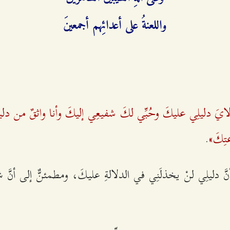
واللعنةُ على أعدائِهم أجمعينَ
ايَ دليلِي عليكَ وحُبِّي لكَ شفيعِي إليكَ وأنا واثقٌ من دلي
ِكَ»
.
نَّ دليلِي لنْ يخذلَنِي في الدلالةِ عليكَ، ومطمئنٌّ إلى أنَّ