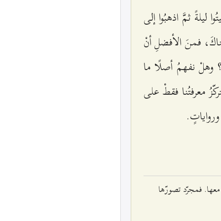
وا ليلةً ثمَّ اذهبُوا إلى
ناكَ، فمنَ الأفضلِ أنْ
؟ وهلْ نفهمُ أصلًا ما
كّزُ معرفتُنا فقطْ على
 ورواياتٍ.
معها. فمجرّد تصورّها