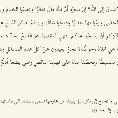
نَ إلى اللهِ؟ إنّ مجرّد أنَّ اللهَ قالَ تعالَوْا وانصبُوا الخيامَ وبيتُ
صَى وارمُوا بها جدارًا واذبحُوا شاةً، وإن لمْ يتيسّرِ الذبحُ ه
لادِكم أنْ يذبحُوا عنكم! فهلِ المقصودُ هوَ الذبحُ بحدّ ذاته
هيَ آثارُهُ وخواصُّهُ؟ نحنُ بعيدونَ عنْ كلِّ هذهِ المسائلِ وتتر
ْ نستنبطَهُ ونحصّلهُ بناءً على فهمِنا الناقصِ وعلى بضعةِ أدلّةٍ
تي لا تحتاج إلى ذكر دليل وبرهان من خارجها تسمى بالقضايا التي قياساتها 
ب والنتيجة. (م)