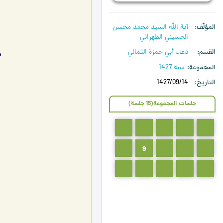
المؤلّف
آية الله السيد محمد محسن
الحسيني الطهراني
ش
القسم
دعاء أبي حمزة الثمالي
المجموعة
سنة 1427
التاريخ
1427/09/14
جلسات المجموعة(15 جلسة)
5
4
3
2
1
10
9
8
7
6
15
14
13
12
11