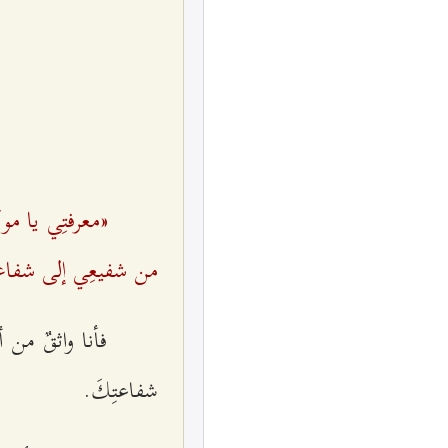
«معرفتِي يا مول
من شفيعِي إلى شفاعت
فأنا واثقٌ من أ
شفاعتِكَ.