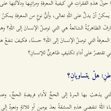
 حولَ هذهِ الفقراتِ في كيفيةِّ المعرفةِ ومراتِبِها ودلالتِها على م
يمكنُ أنْ يدلَّ على اللهِ تعالى، وأيُّ نوعٍ من المعرفةِ يمكنُ 
ارفُ الظاهريّةُ الشائعةُ هي التي توصلُ الإنسانَ إلى اللهِ؟ 
المعرفةُ التي توصلُ الإنسانَ إلى اللهِ؟ حسنًا، فكيفَ تنفعُ هذه
التي تقتصرُ على أداءِ تكليفٍ ظاهريٍّ للإنسانِ؟
لباطنِ: هلْ يتساويانِ؟
لتي يذهبُ بها المرءُ إلى الحجِّ لأداءِ فريضةِ الحجِّ، وعند
َ اللهُ تنقضي هذهِ المشقةُ بعدَ يومينِ أو ثلاثةٍ ونعودُ إلى أه