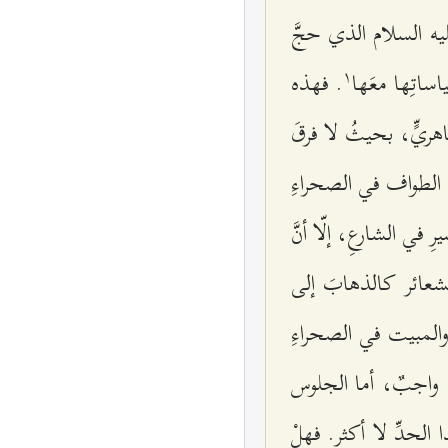
ليه السلام الذي حجَّ
۱
اساتِها معَها
. فهذه
هريٍّ، بحيثُ لا فرقَ
ّا الطواف في الصحراءِ
 في الشارعِ، إلّا أنَّ
شعائر كالذهابَ إلى
 والمبيت في الصحراءِ
ٌ واجبٌ، أما الجلوس
الحدِّ لا أكثر. فهلْ