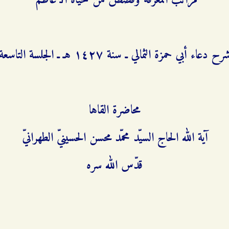
مراتب المعرفة وقصص من حياة الأعاظم
رح دعاء أبي حمزة الثمالي ـ سنة ۱٤٢۷ هـ ـ الجلسة التاسعة
محاضرة القاها
آية الله الحاج السيّد محمّد محسن الحسينيّ الطهرانيّ
قدّس الله سره