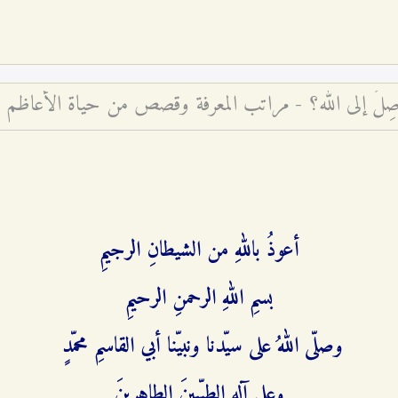
ُوصِلُ إلى الله؟ - مراتب المعرفة وقصص من حياة الأعاظم
أعوذُ باللهِ من الشيطانِ الرجيمِ
بسمِ اللهِ الرحمنِ الرحيمِ
وصلّى اللهُ على سيّدنا ونبيّنا أبي القاسمِ محمّدٍ
وعلى آلهِ الطيّبينَ الطاهرينَ