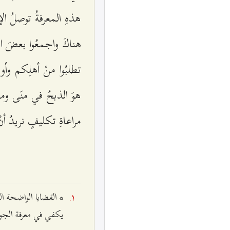
هذهِ المعرفةُ توصلُ الإنسا
هناكَ واجمعُوا بعضَ الح
تطلبُوا منْ أهلِكم وأو
هوَ الذبحُ في منَى وما 
مراعاةِ تكليفٍ نريدُ أن
* القضايا الواضحة ال
يكفي في معرفة الجوا