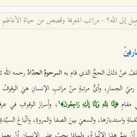
ُوصِلُ إلى الله؟ - مراتب المعرفة وقصص من حياة الأعاظم
ارفينَ
لفُ عنْ ذلكَ الحجِّ الذي قام به
رحمه الله ثمَّ
المرحومُ الحدّادُ
هوَ رميُ الجمارِ، وأيُّ مرتبةٍ منْ مراتبِ الإنسانِ هيَ الوقوف
ي مقامِ
، وأسرارَ الوقوفِ في عرف
﴿إِنَّا لِلَّهِ وَإِنَّا إِلَيْهِ رَاجِعُونَ﴾
۱
بلةِ واستدبارَها، والسعيَ بينَ الصفا والمروةِ، واتّباعَ السيّد
أنْ يتمَّ هذا الاتّباعُ، ولماذا يجبُ على الإنسانِ أنْ يعم