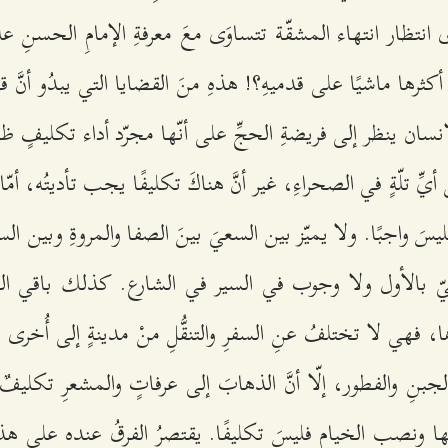
ّى انتظار انتهاء المشقّة تتساوَى معَ معرفةِ الإمامِ الحسنِ ع
ثرها ماشيًا على قدميهِ؟! هذهِ منَ القضايا التي يبدُو أنَّ قي
إنسان ينظر إلى فريضةِ الحجِّ على أنّها مجرّد أداء تكليفٍ ظا
أيِّ تلّةٍ في الصحراءِ، غير أنَّ هناكَ تكليفًا يجب تأديتُه، أم
ليسَ واجبًا. ولا يميّز بين السعيَ بينَ الصفا والمروةِ وبين السيرِ
وجوبيّ بالأول ولا وجوب في السير في الشارع. كذلك باقي ال
ا، فهي لا تختلفُ عنِ السفرِ والتنقُّلِ منْ مدينةٍ إلى أُخرى
بنِ والفطور، إلّا أنَّ الذهابَ إلى عرفاتٍ والمشعرِ تكليف
ها ونصب الخيامِ فليسَ تكليفًا. يقتصرُ الفرقُ عنده على هذا 