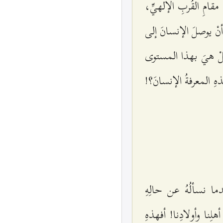
قامِ القُربِ الإلهيِّ،
أنْ يوصلَ الإنسانَ إلى
وهلْ هيَ بهذا المستوى
ِ المعرفةُ الإنسانَ؟!
ما نسألُهُ عن حالِهِ
لِنا وأولادِنا! أفهذهِ