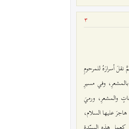
3
 نقلَ أسرارَهُ للمرحومِ
ُ بالمشعرِ، وفي مسيرِ
اتٍ والمشعرِ، ورميَ
ةِ هاجرَ عليها السلام،
ل كعمل هذهِ السيّدةِ