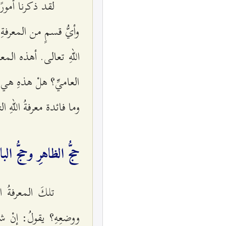
لقد ذكرنا أمورًا
وأيُّ قسمٍ من المعرفةِ 
اللهِ تعالى. أهذه المع
العاميِّ؟ هلْ هذهِ هي 
وما فائدة معرفةُ اللهِ 
حجُّ الظاهرِ وحجُّ ا
تلكَ المعرفةُ ا
ووضعِهِ؟ يقولُ: إنْ شاء