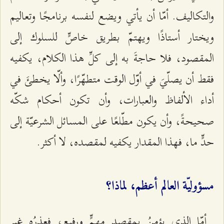
والتكاليف. أمّا أن يأتي ويضع لنفسه برنامجًا وتعاليم
ويختار أستاذًا ويهتمّ بطريق خاصٍّ للسلوك إلى
المقصود، فلا حاجةَ به إلى كلِّ هذا الكلام، يكفيه
فقط أن يصلّيَ في أوّل الوقت متطهّرًا، وألّا يخطئَ في
أداء الألفاظ والعبارات، وأن تكون أحكام شكّه
صحيحةً، وأن يكون مطّلعًا على المسائل الشرعيّة إلى
حدٍّ ما، فهذا المقدار يكفيه لمقصده، لا أكثر.
مسؤوليّة العالم أعظم، لماذا؟
أمّا الذي يؤمنُ بمقصدٍ مهمٍّ ورفيع، فعذرُه غير