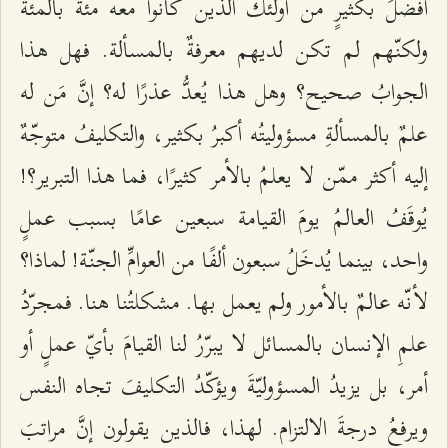
أفضلَ بكثيرٍ من أولئك الذين كانوا معه مئةً بالمئة
ولكنّهم لم تكن لديهم معرفةٌ بالمسألة. فهل هذا
الجوابُ صحيح؟ وهل هذا يُعدُّ عذرًا له؟ إنَّ مَن له
علمٌ بالمسألةِ مسؤوليتُه أكبرُ بكثير، والتكليفُ متوجّهٌ
إليه أكثر ممّن لا يعلمُ بالأمر كثيرًا، فما هذا التبرير؟!
يُوقَفُ العالمُ يومَ القيامة سبعين عامًا بسبب عملٍ
واحد، بينما يُدخَلُ سبعون ألفًا من العوامِّ الجنّة! لماذا؟
لأنّه عالمٌ بالأمور ولم يعمل بها. مشكلتُنا هنا. فمجرّدُ
علمِ الإنسان بالمسائل لا يبرّرُ لنا القيامَ بأيّ عملٍ أو
أمر، بل يزيدُ المسؤوليّةَ ويؤكّدُ التكليفَ تجاه النفس
ويرفعُ درجةَ الالتزام. لهذا، فالذين يقولون إنَّ مراتبَ