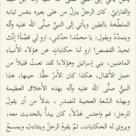
والفارابيّ. كان الرجلُ ينزلُ من على بعيره بنفس ثيابه
الملطّخة بالطين ويأتي إلى النبيِّ صلَّى الله عليه وآله
ويتمدّدُ ويقول: يا محمّد! حدّثني، اروِ لي قصّةً! إنّك
تجيدُ القصص! اروِ لنا حكاياتٍ عن هؤلاء الأنبياء
الماضين، بني إسرائيل وهؤلاء! لقد تعبتُ قليلاً من
حمل الأثقال، هكذا كان الأمرُ حقًّا. حينها، هذا
النبيُّ صلَّى الله عليه وآله بهذه الأخلاق العظيمة
وبهذه السَّعةِ العجيبة للصدرِ ، بدلاً من أن يقولَ
للرجل: قم واجلس عَدْلاً، كان يبدأُ بالحديث معه،
ويروي له الحكايات، ثمّ يقومُ الرجلُ ويتثاءبُ ويمسحُ