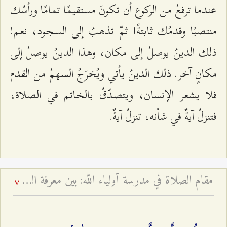
عندما ترفعُ من الركوع أن تكونَ مستقيمًا تمامًا ورأسُك
منتصبًا وقدمُك ثابتةً! ثمّ تذهبُ إلى السجود، نعم!
ذلك الدينُ يوصلُ إلى مكان، وهذا الدينُ يوصلُ إلى
مكانٍ آخر. ذلك الدينُ يأتي ويُخرَجُ السهمُ من القدم
فلا يشعر الإنسان، ويتصدّقُ بالخاتم في الصلاة،
فتنزلُ آيةٌ في شأنه، تنزلُ آيةٌ.
مقام الصلاة في مدرسة أولياء الله: بين معرفة العارفين وظاهر العابدين - لماذا قال النبي الأكرم أرحنا يا بلال؟
7