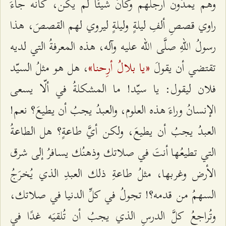
وهم يمدّون أرجلَهم وكأنّ شيئًا لم يكن، كأنّه جاءَ
راوي قصصِ ألفِ ليلةٍ وليلةٍ ليروي لهم القصصَ، هذا
رسولُ اللهِ صلَّى الله عليه وآله، هذه المعرفةُ التي لديه
«يا بلالُ أرِحنا»
تقتضي أن يقولَ
، هل هو مثلُ السيّد
فلان ليقول: يا سيّد! ما المشكلةُ في ألّا يسعى
الإنسانُ وراءَ هذه العلوم، والعبدُ يجبُ أن يطيعَ؟ نعم!
العبدُ يجبُ أن يطيعَ، ولكن أيَّ طاعةٍ؟ هل الطاعةُ
التي تطيعُها أنتَ في صلاتك وذهنُك يسافرُ إلى شرق
الأرض وغربها، مثلُ طاعةِ ذلك العبدِ الذي يُخرَجُ
السهمُ من قدمه؟! تجولُ في كلِّ الدنيا في صلاتك،
وتُراجعُ كلَّ الدرسِ الذي يجبُ أن تُلقيَه غدًا في