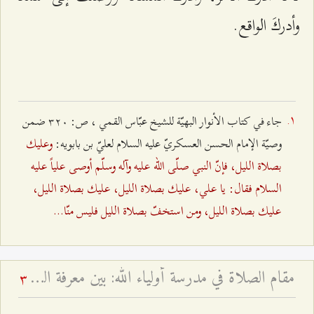
وأدركَ الواقع.
جاء في كتاب الأنوار البهيّة للشيخ عبّاس القمي ، ص: ٣٢۰ ضمن
وعليك
وصيّة الإمام الحسن العسكريّ عليه السلام لعليّ بن بابويه:
بصلاة الليل، فإنّ النبي صلّى الله عليه وآله وسلّم أوصى علياً عليه
السلام فقال: يا علي، عليك بصلاة الليل، عليك بصلاة الليل،
عليك بصلاة الليل، ومن استخفّ بصلاة الليل فليس منّا...
مقام الصلاة في مدرسة أولياء الله: بين معرفة العارفين وظاهر العابدين - لماذا قال النبي الأكرم أرحنا يا بلال؟
3