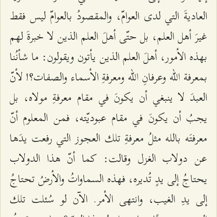
العاديةَ التي لدى العوامّ، والمقصودُ بالعوامّ ليس فقط
غيرَ أهل العلم، بل حتّى أهلَ العلم الذين لا خبرةَ لهم
بهذه الأمور، أهلَ العلم الذين يأتون ويقولون: ما شأنُنا
بمعرفة الله وعرفانِ الله ومعرفةِ الأسماء والصفات؟! لأنّ
العبدَ لا ينبغي أن يكونَ في مقام معرفةِ مولاه، بل
يجبُ أن يكونَ في مقام عبوديّته، فمن المعلوم أنّ
معرفتَه بالله مثلُ معرفةِ تلك العجوز التي رفعت يدَها
عن دولاب الغزل وقالت: كما أنّ هذا الدولاب
يحتاجُ إلى يدٍ تُديره، فهذه السماواتُ والأرضُ تحتاجُ
إلى يدِ الغيب، وانتهى الأمر. الآن لو سُئلت تلك