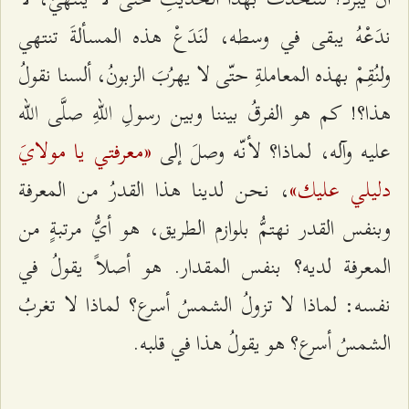
ندَعْهُ يبقى في وسطه، لنَدَعْ هذه المسألةَ تنتهي
ولنُقِمْ بهذه المعاملةِ حتّى لا يهرُبَ الزبونُ، ألسنا نقولُ
هذا؟! كم هو الفرقُ بيننا وبين رسولِ اللهِ صلَّى الله
«معرفتي يا مولايَ
عليه وآله، لماذا؟ لأنّه وصلَ إلى
دليلي عليك»
، نحن لدينا هذا القدرُ من المعرفة
وبنفس القدر نهتمُّ بلوازم الطريق، هو أيُّ مرتبةٍ من
المعرفة لديه؟ بنفس المقدار. هو أصلاً يقولُ في
نفسه: لماذا لا تزولُ الشمسُ أسرع؟ لماذا لا تغربُ
الشمسُ أسرع؟ هو يقولُ هذا في قلبه.