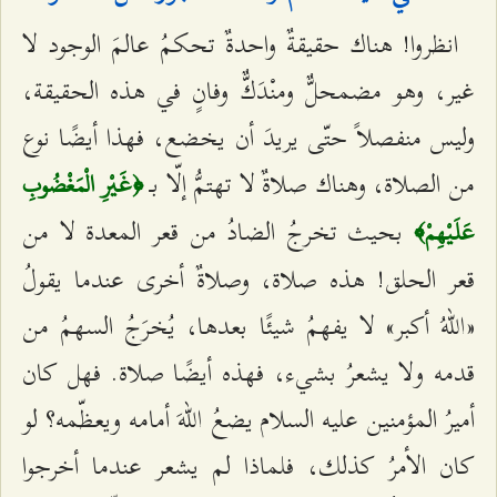
انظروا! هناك حقيقةٌ واحدةٌ تحكمُ عالمَ الوجود لا
غير، وهو مضمحلٌّ ومنْدَكٌّ وفانٍ في هذه الحقيقة،
وليس منفصلاً حتّى يريدَ أن يخضع، فهذا أيضًا نوع
من الصلاة، وهناك صلاةٌ لا تهتمُّ إلّا بـ
﴿غَيْرِ الْمَغْضُوبِ
بحيث تخرجُ الضادُ من قعر المعدة لا من
عَلَيْهِمْ﴾
قعر الحلق! هذه صلاة، وصلاةٌ أخرى عندما يقولُ
«اللهُ أكبر» لا يفهمُ شيئًا بعدها، يُخرَجُ السهمُ من
قدمه ولا يشعرُ بشيء، فهذه أيضًا صلاة. فهل كان
أميرُ المؤمنين عليه السلام يضعُ اللهَ أمامه ويعظّمه؟ لو
كان الأمرُ كذلك، فلماذا لم يشعر عندما أخرجوا