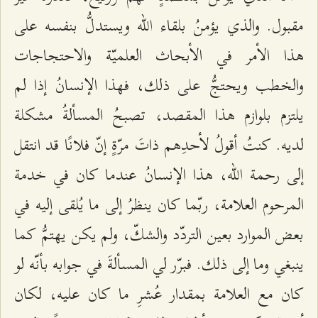
مقبول. والذي يؤمنُ بلقاء الله ويستدلُّ بنفسه على
هذا الأمر في الأبحاث العلميّة والاحتجاجات
والخطب ويحتجُّ على ذلك، فهذا الإنسانُ إذا لم
يلتزم بلوازم هذا المقصد، تصبحُ المسألةُ مشكلة
لديه. كنتُ أقولُ لأحدِهم ذاتَ مرّةٍ إنّ فلانًا قد انتقل
إلى رحمة الله، هذا الإنسانُ عندما كان في خدمة
المرحوم العلامة، ربّما كان ينظرُ إلى ما يُلقى إليه في
بعض الموارد بعين التردّد والشكّ، ولم يكن يهتمُّ كما
ينبغي وما إلى ذلك. فبرّر لي المسألةَ في جوابه بأنّه لو
كان مع العلامة بمقدار عُشرِ ما كان عليه، لكان