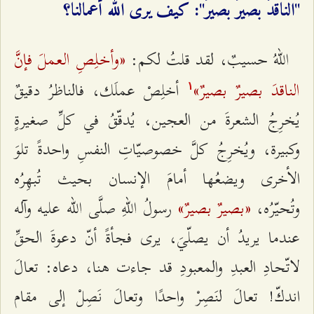
"الناقدُ بصيرٌ بصيرٌ": كيف يرى الله أعمالنا؟
«وأخلِصِ العملَ فإنَّ
اللهُ حسيبٌ، لقد قلتُ لكم:
الناقدَ بصيرٌ بصيرٌ»
أخلِصْ عملَك، فالناظرُ دقيقٌ
۱
يُخرِجُ الشعرةَ من العجين، يُدقّقُ في كلِّ صغيرةٍ
وكبيرة، ويُخرِجُ كلَّ خصوصيّاتِ النفسِ واحدةً تلوَ
الأخرى ويضعُها أمامَ الإنسان بحيث تُبهِرُه
«بصيرٌ بصيرٌ»
وتُحيّرُه،
رسولُ اللهِ صلَّى الله عليه وآله
عندما يريدُ أن يصلّيَ، يرى فجأةً أنّ دعوةَ الحقِّ
لاتّحادِ العبدِ والمعبودِ قد جاءت هنا، دعاه: تعالَ
اندكّ! تعالَ لنَصِرْ واحدًا وتعالَ نَصِلْ إلى مقام