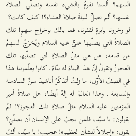
السهم؟ ألسنا نقومُ بالشيء نفسه ونصلّي الصلاة
نفسها؟ ألم نصلِّ الليلةَ صلاةَ العشاء؟! كيف كانت؟!
لو وخزونا بإبرةٍ لقفزنا، فما بالك بإخراج سهمٍ! تلك
الصلاةُ التي يصلّيها عليٌّ عليه السلام ويُخرَجُ السهمُ
من قدمه، هل هي مثلُ الصلاةِ التي تصلّيها تلك
العجوزُ وتقولُ إنّ هذا البناءَ له بنّاءٌ ـ كانوا يعلّموننا هذا
في الصفّ الأوّل، ما زلتُ أتذكّرُ أناشيدَ سنِّ السادسة
والسابعة ـ وهذا العالمُ له إلهٌ أيضًا، هل صلاةُ أمير
المؤمنين عليه السلام مثلُ صلاةِ تلك العجوز؟! ثمّ
يقولون: يا سيّد، فلمن يجبُ على الإنسان أن يصلّيَ؟
يقول: «إجلالاً للشأن العظيم»! عجيب! يا سيّد، ألفُ