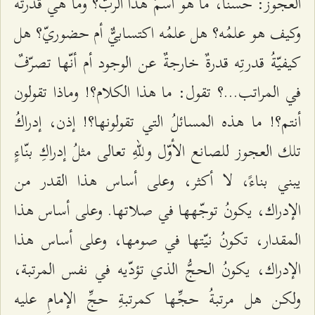
العجوز: حسنًا، ما هو اسمُ هذا الربّ؟ وما هي قدرتُه
وكيف هو علمُه؟ هل علمُه اكتسابيٌّ أم حضوريّ؟ هل
كيفيّةُ قدرتِه قدرةٌ خارجةٌ عن الوجود أم أنّها تصرّفٌ
في المراتب...؟ تقول: ما هذا الكلام؟! وماذا تقولون
أنتم؟! ما هذه المسائلُ التي تقولونها؟! إذن، إدراكُ
تلك العجوز للصانع الأوّل وللّهِ تعالى مثلُ إدراكِ بنّاءٍ
يبني بناءً، لا أكثر، وعلى أساس هذا القدر من
الإدراك، يكونُ توجّهها في صلاتها. وعلى أساس هذا
المقدار، تكونُ نيّتها في صومها، وعلى أساس هذا
الإدراك، يكونُ الحجُّ الذي تؤدّيه في نفس المرتبة،
ولكن هل مرتبةُ حجِّها كمرتبةِ حجِّ الإمامِ عليه