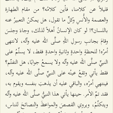
قليلاً عن كلامنا، فأين كلامُه؟ من مقام الطهارة
والعصمة والأُنسِ وكلِّ ما تقول، هل يمكنُ التعبيرُ عنه
باللسان؟! لو كان الإنسانُ أهلاً لذلك، وجاءَ وجلسَ
وقامَ بجانبِ رسولِ اللهِ صلَّى الله عليه وآله، لانتهى
أمرُه! للحظةٍ واحدةٍ وثانيةٍ واحدةٍ فقط، لا يسلّمُ على
النبيِّ صلَّى الله عليه وآله ولا يسمعُ جوابًا، هل التفتّم؟
فقط يأتي وتقعُ عينُه على النبيِّ صلَّى الله عليه وآله،
فينتهي أمرُه، والباقي عليه أن يذهبَ بنفسه ويقوم به،
فقد تمّ الأمر. حينها يأتي هذا النبيُّ صلَّى الله عليه وآله
ويتكلّمُ، ويروي القصصَ والمواعظَ والنصائحَ للناس،