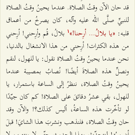
قد حان الآن وقتُ الصلاة. عندما يحينُ وقتُ الصلاة
للنبيِّ صلَّى الله عليه وآله، كان يصرخُ من أعماق
«يا بلالُ... أرِحنا!»
قلبه:
بلالُ، قُم وأرِحني! أرِحني
۱
من هذه الكثرات! أرِحني من هذا الانشغال بالدنيا،
نحن عندما يحينُ وقتُ الصلاة نقول: يا للهول، لنقم
ونصلِّ هذه الصلاةَ أيضًا! نُصابُ بمصيبة عندما
يحينُ وقتُ الصلاة، ننظرُ إلى الساعة باستمرار، يا
للهول، بقي عشرُ دقائقَ على الصلاة! كم كان جيّدًا
لو تأخّرت هذه الساعةُ، أليس كذلك؟! والآن وقد
حان وقتُ الصلاة، فلنذهب ونشربَ هذا الشايَ! قبلَ
أن يبرُد! لنتحدّث بهذا الحديثِ حتّى لا ينتهيَ، لا