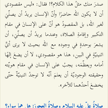
صدرَ منك مثلُ هذا الكلام؟! فقال: «ليس مقصودي
أن لا يكون الله حاضرًا وأنّ الإنسان يريدُ أن يصلّيَ
لغير الله، بل المقصودُ هو أنّ على الإنسانَ في مقام
التكبير وإقامةِ الصلاة، وعندما يريدُ أن يصلّيَ، أن
يشعرَ بوحدةٍ في وجوده مع الله بحيث لا يرى أيَّ
اثنينيّةٍ في البين، هذا هو مقصودي، لا أن يضعَ إلهًا
أمامه ويعظّمَه، يجبُ على الإنسان في مقام هويّته
وحقيقته الوجوديّة أن يعلمَ أنّه لا توجدُ اثنينيّةٌ حتّى
يخضعَ أحدُهما للآخر».
صلاةُ عليّ عليه السلام وصلاةُ العجوز: هل هما سواء؟