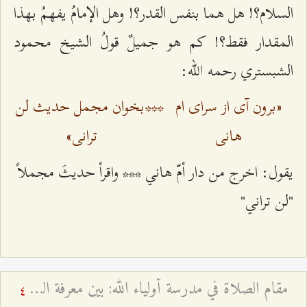
السلام؟! هل هما بنفس القدر؟! وهل الإمامُ يفهمُ بهذا
المقدار فقط؟! كم هو جميلٌ قولُ الشيخ محمود
الشبستري رحمه الله:
«برون آی از سرای ام
***
بخوان مجمل حدیث لن
هانی
ترانی»
يقول: اخرج من دار أمّ هاني *** واقرأ حديثَ مجملاً
"لن تراني"
مقام الصلاة في مدرسة أولياء الله: بين معرفة العارفين وظاهر العابدين - لماذا قال النبي الأكرم أرحنا يا بلال؟
4