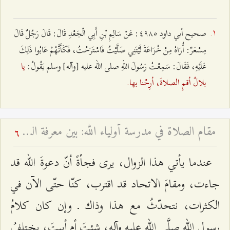
صحيح أبي داود ٤٩۸٥: عَنْ سَالِمِ بْنِ أَبِي الْجَعْدِ قَالَ: قَالَ ‌رَجُلٌ ‌قَالَ
‌مِسْعَرٌ: ‌أُرَاهُ ‌مِنْ ‌خُزَاعَةَ ‌لَيْتَنِي ‌صَلَّيْتُ ‌فَاسْتَرَحْتُ، ‌فَكَأَنَّهُمْ عَابُوا ذَلِكَ
يا
عَلَيْهِ، فَقَالَ: سَمِعْتُ رَسُولَ اللهِ صلى الله عليه [وآله] وسلم يَقُولُ:
بلالُ أقمِ الصلاةَ، أرِحْنا بها.
مقام الصلاة في مدرسة أولياء الله: بين معرفة العارفين وظاهر العابدين - لماذا قال النبي الأكرم أرحنا يا بلال؟
6
عندما يأتي هذا الزوال، يرى فجأةً أنّ دعوةَ الله قد
جاءت، ومقامَ الاتحاد قد اقترب، كنّا حتّى الآن في
الكثرات، نتحدّثُ مع هذا وذاك ـ وإن كان كلامُ
رسولِ اللهِ صلَّى الله عليه وآله، شئتَ أم أبيتَ، يختلفُ