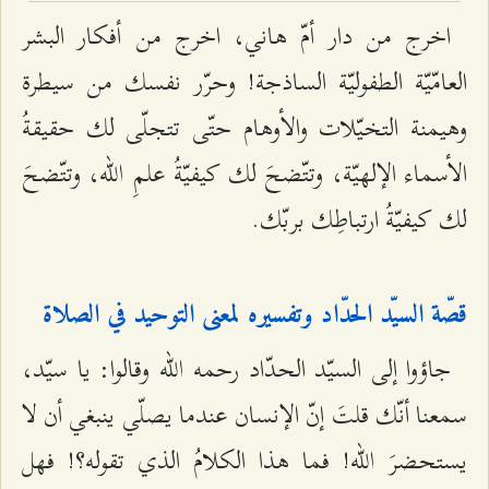
اخرج من دار أمّ هاني، اخرج من أفكار البشر
العامّيّة الطفوليّة الساذجة! وحرّر نفسك من سيطرة
وهيمنة التخيّلات والأوهام حتّى تتجلّى لك حقيقةُ
الأسماء الإلهيّة، وتتّضحَ لك كيفيّةُ علمِ الله، وتتّضحَ
لك كيفيّةُ ارتباطِك بربّك.
قصّة السيّد الحدّاد وتفسيره لمعنى التوحيد في الصلاة
جاؤوا إلى السيّد الحدّاد رحمه الله وقالوا: يا سيّد،
سمعنا أنّك قلتَ إنّ الإنسان عندما يصلّي ينبغي أن لا
يستحضرَ الله! فما هذا الكلامُ الذي تقوله؟! فهل