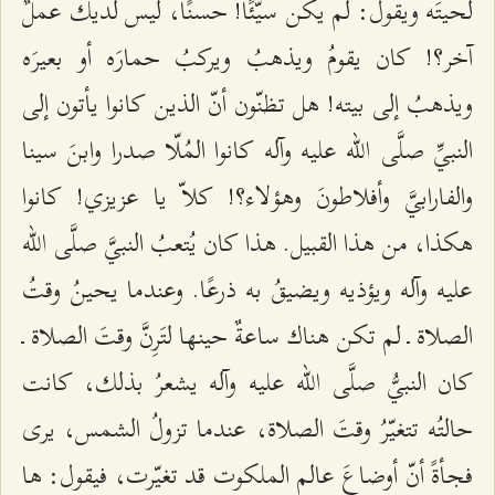
لحيتَه ويقول: لم يكن سيّئًا! حسنًا، ليس لديك عملٌ
آخر؟! كان يقومُ ويذهبُ ويركبُ حمارَه أو بعيرَه
ويذهبُ إلى بيته! هل تظنّون أنّ الذين كانوا يأتون إلى
النبيِّ صلَّى الله عليه وآله كانوا المُلّا صدرا وابنَ سينا
والفارابيَّ وأفلاطونَ وهؤلاء؟! كلاّ يا عزيزي! كانوا
هكذا، من هذا القبيل. هذا كان يُتعبُ النبيَّ صلَّى الله
عليه وآله ويؤذيه ويضيقُ به ذرعًا. وعندما يحينُ وقتُ
الصلاة ـ لم تكن هناك ساعةٌ حينها لتَرِنَّ وقتَ الصلاة ـ
كان النبيُّ صلَّى الله عليه وآله يشعرُ بذلك، كانت
حالتُه تتغيّرُ وقتَ الصلاة، عندما تزولُ الشمس، يرى
فجأةً أنّ أوضاعَ عالمِ الملكوت قد تغيّرت، فيقول: ها