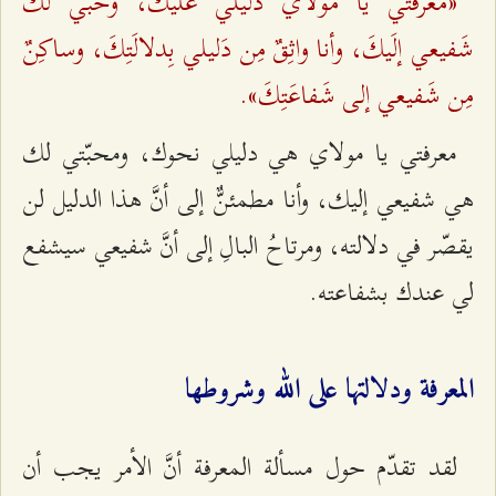
«مَعرفَتي يا مَولايَ دَليلي عَلَيكَ، وحُبّي لكَ
شَفيعي إلَيكَ، وأنا واثِقٌ مِن دَليلي بِدلالَتِكَ، وساكِنٌ
مِن شَفيعي إلى شَفاعَتِكَ».
معرفتي يا مولاي هي دليلي نحوك، ومحبّتي لك
هي شفيعي إليك، وأنا مطمئنٌّ إلى أنَّ هذا الدليل لن
يقصّر في دلالته، ومرتاحُ البالِ إلى أنَّ شفيعي سيشفع
لي عندك بشفاعته.
المعرفة ودلالتها على الله وشروطها
لقد تقدّم حول مسألة المعرفة أنَّ الأمر يجب أن