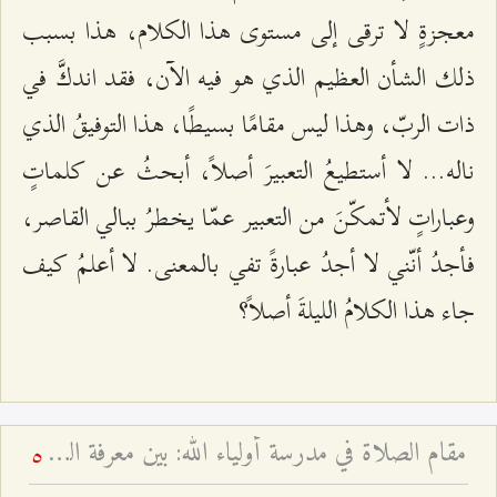
معجزةٍ لا ترقى إلى مستوى هذا الكلام، هذا بسبب
ذلك الشأن العظيم الذي هو فيه الآن، فقد اندكَّ في
ذات الربّ، وهذا ليس مقامًا بسيطًا، هذا التوفيقُ الذي
ناله... لا أستطيعُ التعبيرَ أصلاً، أبحثُ عن كلماتٍ
وعباراتٍ لأتمكّنَ من التعبير عمّا يخطرُ ببالي القاصر،
فأجدُ أنّني لا أجدُ عبارةً تفي بالمعنى. لا أعلمُ كيف
جاء هذا الكلامُ الليلةَ أصلاً؟
مقام الصلاة في مدرسة أولياء الله: بين معرفة العارفين وظاهر العابدين - لماذا قال النبي الأكرم أرحنا يا بلال؟
5