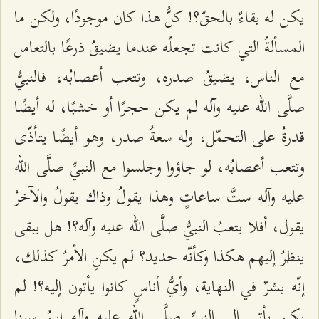
يكن له بقاءٌ بالحقّ؟! كلُّ هذا كان موجودًا، ولكن ما
المسألةُ التي كانت تجعلُه عندما يضيقُ ذرعًا بالتعامل
مع الناس، يضيقُ صدره، وتتعب أعصابُه، فالنبيُّ
صلَّى الله عليه وآله لم يكن حجرًا أو خشبًا، له أيضًا
قدرةُ على التحمّل، وله سعةُ صدر، وهو أيضًا يتأذّى
وتتعب أعصابُه، لو جاؤوا وجلسوا مع النبيِّ صلَّى الله
عليه وآله ستَّ ساعاتٍ وهذا يقولُ وذاك يقولُ والآخرُ
يقول، أفلا يتعبُ النبيُّ صلَّى الله عليه وآله؟! هل يبقى
ينظرُ إليهم هكذا وكأنّه حديد؟ لم يكنِ الأمرُ كذلك،
إنّه بشرٌ في النهاية، وأيُّ أناسٍ كانوا يأتون إليه؟! لم
يكن يأتي إلى النبيِّ صلَّى الله عليه وآله ابنُ سينا