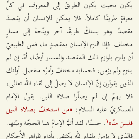
يكون بحيث يكون الطريقُ إلى المعروف في كلِّ
معرفةٍ طريقًا كاملاً. فلا يمكن للإنسان أن يقصدَ
مقصدًا وهو يسلكُ طريقًا آخر ويتّجهُ إلى مسارٍ
مختلف. فإذا التزم الإنسان بمقصدٍ ما، فمن الطبيعيّ
أن يلتزم بلوازم ذلك المقصد والمسار أيضًا، أمّا إن لم
يلتزم ولم يؤمن، فحسابه مختلفٌ وأمرُه منفصل. أولئك
الذين يقولون إنّ الإنسان لا يصلُ إلى لقاء الله تعالى،
فلا يهمّ إن لم يصلّوا صلاة الليل. يقول الإمام
«من استخفّ بصلاة الليل
العسكريّ عليه السلام:
فليسَ منّا»
. حسنًا، لقد أتمَّ الإمامُ هنا الحجّة وبيّنها.
۱
فالذي لا يؤمنُ بلقاء الله يكتفي بأداء ظواهر الأحكام