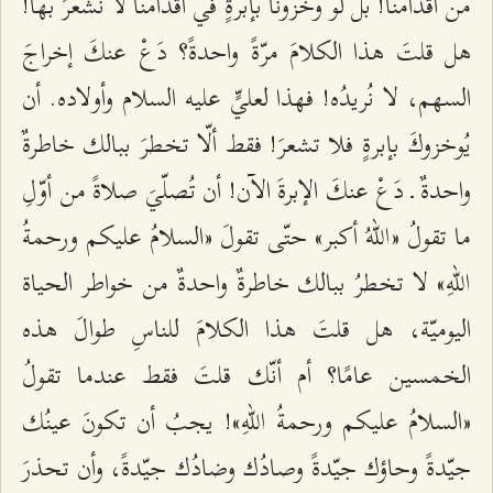
من أقدامنا! بل لو وخزونا بإبرةٍ في أقدامنا لا نشعرُ بها!
هل قلتَ هذا الكلامَ مرّةً واحدةً؟ دَعْ عنكَ إخراجَ
السهم، لا نُريدُه! فهذا لعليٍّ عليه السلام وأولاده. أن
يُوخزوكَ بإبرةٍ فلا تشعرَ! فقط ألّا تخطرَ ببالك خاطرةٌ
واحدةٌ ـ دَعْ عنكَ الإبرةَ الآن! أن تُصلّيَ صلاةً من أوّلِ
ما تقولُ «اللهُ أكبر» حتّى تقولَ «السلامُ عليكم ورحمةُ
اللهِ» لا تخطرُ ببالك خاطرةٌ واحدةٌ من خواطر الحياة
اليوميّة، هل قلتَ هذا الكلامَ للناسِ طوالَ هذه
الخمسين عامًا؟ أم أنّك قلتَ فقط عندما تقولُ
«السلامُ عليكم ورحمةُ اللهِ»! يجبُ أن تكونَ عينُك
جيّدةً وحاؤك جيّدةً وصادُك وضادُك جيّدةً، وأن تحذرَ