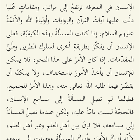
الإنسان في المعرفة ترتفعُ إلى مراتبَ ومقاماتٍ عُليا
دلّت عليها آياتُ القرآن والروايات وأولياءُ الله والأئمّةُ
عليهم السلام، إذا كانت المسألةُ بهذه الكيفيّة، فعلى
الإنسان أن يفكّرَ بطريقةٍ أخرى لسلوك الطريق وطَيِّ
المقدّمات. إذا كان الأمرُ على هذا النحو، فلا يمكن
للإنسان أن يأخذَ الأمورَ باستخفاف، ولا يمكنُه أن
يقصّرَ فيما طلبه الله تعالى منه، وهذا الأمرُ للجميع.
فطالما لم تصلِ المسألةُ إلى مسامع الإنسان،
فالحجّةُ ليست تامّةً عليه، ولكن عندما تصلُ المسألةُ
إلى مسامعه، فلا فرقَ بين أهل العلم وغير أهل العلم،
لأنّه أدركَ الأمرَ، وأدركَ المسألةَ ووصلت إلى سمعه