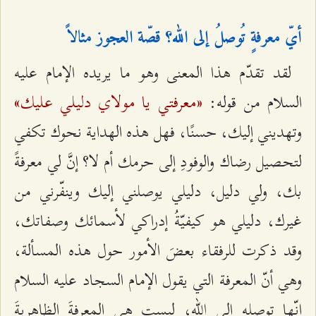
أيّ معرفةٍ تُوصلُ إلى الله؟ قصّة العجوز مثالاً
لقد تقدّم هذا المعنى وهو ما يريده الإمام عليه
«معرفتي يا مولاي دليلي عليك»
السلام من قوله:
وتهديني إليك، حسنًا، فهل هذه الهداية نحوك تكفي
لتحصيل رضاك والوفودِ إلى حرمك أم لا؟ إنَّ لي معرفةً
بك، ولي دليل، دليلي يوصلني إليك وينفّرني من
غيرك، دليلي هو كيفيّةُ إدراكي لأسمائك وصفاتك،
وقد ذكرت للرفقاء بعضَ الأمور حول هذه المسألة،
وهي أنّ المعرفة التي يقول الإمام السجاد عليه السلام
إنّها توصله إلى الله، ليست هي المعرفةَ الظاهريةَ