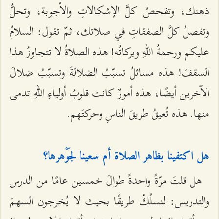
ذهنك، وتفحصُ كلَّ الإشكالاتِ والأجوبة، وتحلُّ
وتفصلُ كلَّ الصفقاتِ في صلاتك، ثمّ تقول: السلامُ
عليكم ورحمةُ اللهِ وبركاتُه! هذه الصلاةُ لا تتجاوزُ هذا
السقفَ! هذه مسائلُ تسبّبُ الضلالةَ وتسبّبُ ضلالَ
الآخرين أيضًا، هذه أمورٌ كانت قلوبُ أولياءِ اللهِ تدمى
منها. هذه تُعيقُ طريقَ الناسِ وحركتَهم.
هل اكتفينا بظاهر الصلاة أم سعينا لجَوْهرها؟
هل قلتَ مرّةً واحدةً طوالَ خمسين عامًا من الدرس
والتدريس: لنسلُكْ طريقًا بحيث لا يُخرجون السهمَ