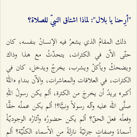
"أرِحنا يا بلال": لماذا اشتاق النبيّ للصلاة؟
ذلك المقامُ الذي يشعرُ فيه الإنسانُ بنفسه، كان
حتّى الآن في الكثرات، يتحدّثُ مع هذا وذاك
ويضحكُ ويأكلُ ويشرب، يخرجُ ويدخل، كان في
الكثرات، في العلاقات والمعاشرات، والآن بنداءِ «اللهُ
أكبر» يريدُ أن يخرجَ من الكثرة، ألم يكن رسولُ اللهِ
صلَّى الله عليه وآله رسولاً ونبيًّا؟! ألم يكن عملُه حقًّا
وفعلُه فعلَ الحقّ؟ ألم يكن حضورُه وآثارُه الوجوديّةُ
أسماءً وصفاتٍ جزئيّةً نازلةً من الأسماء الكلّيّة؟ ألم