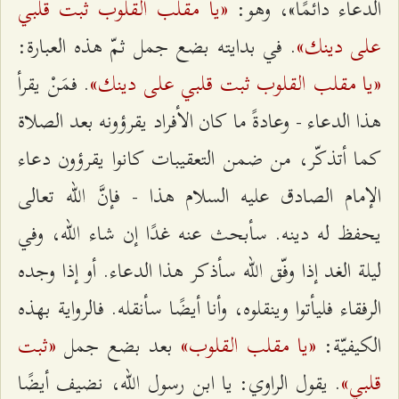
«يا مقلب القلوب ثبت قلبي
الدعاء دائمًا»، وهو:
على دينك»
. في بدايته بضع جمل ثمّ هذه العبارة:
«يا مقلب القلوب ثبت قلبي على دينك»
. فمَنْ يقرأ
هذا الدعاء - وعادةً ما كان الأفراد يقرؤونه بعد الصلاة
كما أتذكّر، من ضمن التعقيبات كانوا يقرؤون دعاء
الإمام الصادق عليه السلام هذا - فإنَّ الله تعالى
يحفظ له دينه. سأبحث عنه غدًا إن شاء الله، وفي
ليلة الغد إذا وفّق الله سأذكر هذا الدعاء. أو إذا وجده
الرفقاء فليأتوا وينقلوه، وأنا أيضًا سأنقله. فالرواية بهذه
«يا مقلب القلوب»
«ثبت
الكيفيّة:
بعد بضع جمل
قلبي»
. يقول الراوي: يا ابن رسول الله، نضيف أيضًا