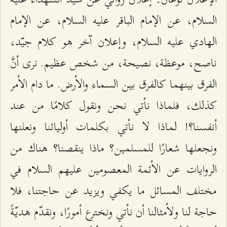
السلام، عن الإمام الباقر عليه السلام، عن الإمام
الهادي عليه السلام، وإعلان آخر هو كلام جيّد،
ناصح، موعظة، نصيحة، من شخص عظيم. نرى أنَّ
الفرق بينهما كالفرق بين السماء والأرض. ما دام الأمر
كذلك، فلماذا نأتي نحن ونقول كلامًا من عند
أنفسنا؟! لماذا لا نأتي بكلمات أوليائنا ونعلنها
ونجعلها شعارًا للمسلمين؟ ماذا ينقصنا؟ هناك من
الروايات عن الأئمة المعصومين عليهم السلام في
مختلف المسائل ما يكفي ويزيد عن حاجتنا، فلا
حاجة لنا ولأمثالنا أن نأتي ونخترع أمورًا، ونقدّم هديّةً