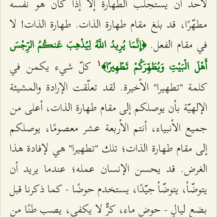
لأحد أن يستجلب الطهارة إلّا إذا كان هو نفسه
مطهّرًا، قد بلغ مقام طهارة الذات. طهارة الذات! لا
في مقام الفعل.
﴿إِنَّمَا يُرِيدُ اللَّهُ لِيُذْهِبَ عَنكُمُ الرِّجْسَ
كلّ شيء يكمن في
أَهْلَ الْبَيْتِ وَيُطَهِّرَكُمْ تَطْهِيرًا﴾
۱
كلمة "تطهيرا" الأخيرة. لقد تعلّقت الإرادة والمشيئة
الإلهيّة بأن يوصلكم إلى مقام طهارة الذات، أعلى من
جميع الأنبياء، أنتم الأربعة عشر معصومًا، يوصلكم
إلى مقام طهارة الذات؛ تلك "تطهيرا" هي لإفادة هذا
الغرض. قد يحسن الإنسان عمله؛ عندما يريد أن
يتوضّأ، يتوضّأ جيّدًا، يستخدم حوضًا - كما ذكرنا قبل
بضع ليالٍ - حوض ماء، كرٌّ لا يكفي، يصب طنًا من