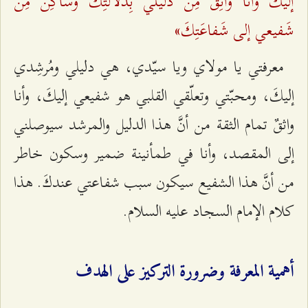
إلَيكَ وأنا واثِقٌ مِن دَليلي بِدَلالَتِكَ وساكِنٌ مِن
شَفيعي إلى شَفاعَتِكَ»
معرفتي يا مولاي ويا سيّدي، هي دليلي ومُرشِدي
إليكَ، ومحبّتي وتعلّقي القلبي هو شفيعي إليكَ، وأنا
واثقٌ تمام الثقة من أنَّ هذا الدليل والمرشد سيوصلني
إلى المقصد، وأنا في طمأنينة ضمير وسكون خاطر
من أنَّ هذا الشفيع سيكون سبب شفاعتي عندكَ. هذا
كلام الإمام السجاد عليه السلام.
أهمية المعرفة وضرورة التركيز على الهدف