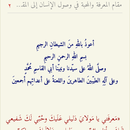
مقام المعرفة والمحبة في وصول الإنسان إلى المقصد - لماذا الحب شفيع الإنسان إلى الله لا العبادة؟
2
أعوذُ باللهِ منَ الشيطانِ الرجيمِ
بسمِ اللهِ الرحمنِ الرحيمِ
وصلَّى اللهُ على سيّدنا ونبيّنا أبي القاسمِ مُحمَّدٍ
وعلى آلِهِ الطيّبينَ الطاهرينَ واللعنةُ على أعدائِهم أجمعينَ
«مَعرفَتي يا مَولايَ دَليلي عَلَيكَ وحُبّي لَكَ شَفيعي