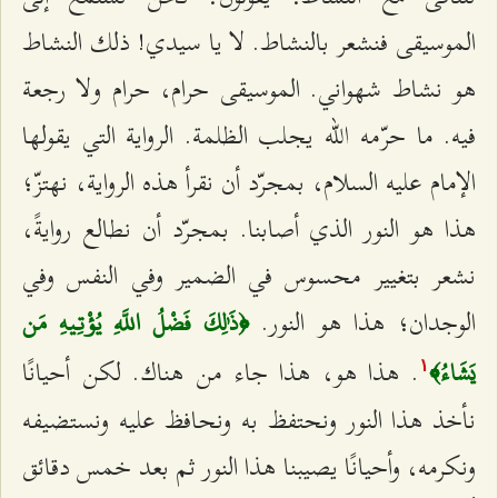
الموسيقى فنشعر بالنشاط. لا يا سيدي! ذلك النشاط
هو نشاط شهواني. الموسيقى حرام، حرام ولا رجعة
فيه. ما حرّمه الله يجلب الظلمة. الرواية التي يقولها
الإمام عليه السلام، بمجرّد أن نقرأ هذه الرواية، نهتزّ؛
هذا هو النور الذي أصابنا. بمجرّد أن نطالع روايةً،
نشعر بتغيير محسوس في الضمير وفي النفس وفي
الوجدان؛ هذا هو النور.
﴿ذَٰلِكَ فَضْلُ اللَّهِ يُؤْتِيهِ مَن
. هذا هو، هذا جاء من هناك. لكن أحيانًا
يَشَاءُ﴾
۱
نأخذ هذا النور ونحتفظ به ونحافظ عليه ونستضيفه
ونكرمه، وأحيانًا يصيبنا هذا النور ثم بعد خمس دقائق