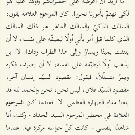
ما أريد أن أعرضه على حضراتكم وأؤكد عليه هو
لكي نهتمّ بأمورنا نحن!. كان
يقول:
المرحوم العلامة
السالك الذكيّ والسالك الماهر هو ذلك السالك
الذي كلما قيل أمر يأتي أولًا ليطبقّه على نفسه، لا أن
يلتفت يمينًا ويسارًا وإلى هذا الطرف وذاك!. لا! بل
يذهب أولًا ليطبّقه على نفسه، لا أن يصرف فكره
ويمرّ متسلّلاً، فيقول: مقصود السيّد إنسان آخر،
مقصود السيّد فلان، ليس نحن، نحن والحمد لله قد
بلغنا مقام الطهارة العظمى! لا! فعندما كان
المرحوم
في محضر المرحوم السيد الحداد - وكنت أنا
العلامة
شاهدًا بنفسي - كانت كلّ حواسه مركزة فيه. عندما