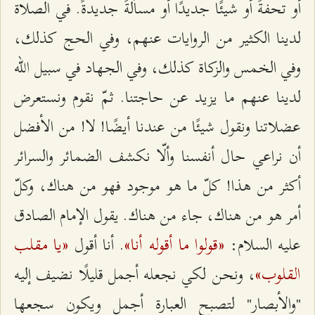
أو تحفةً أو شيئًا جديدًا أو مسألةً جديدةً. في الصلاة
لدينا الكثير من الروايات عنهم، وفي الحج كذلك،
وفي الخمس والزكاة كذلك، وفي الجهاد في سبيل الله
لدينا عنهم ما يزيد عن حاجتنا. ثمّ نقوم ونستعرض
عضلاتنا ونقول شيئًا من عندنا أيضًا! لا! من الأفضل
أن نراعي حال أنفسنا وألّا نكشف الضمائر والسرائر
أكثر من هذا! كلّ ما هو موجود فهو من هناك، وكلّ
أمر هو من هناك، جاء من هناك. يقول الإمام الصادق
«قولوا ما أقوله أنا»
«يا مقلب
عليه السلام:
. أنا أقول
القلوب»
، ونحن لكي نجعله أجمل قليلًا نضيف إليه
"والأبصار" لتصبح العبارة أجمل ويكون سجعها