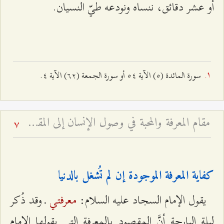
أو عشر دقائق، ننساه ونودعه طيّ النسيان.
سورة المائدة (٥) الآية ٥٤ أو سورة الجمعة (٦٢) الآية ٤.
مقام المعرفة والمحبة في وصول الإنسان إلى المقصد - لماذا الحب شفيع الإنسان إلى الله لا العبادة؟
7
كفاية المعرفة الموجودة إن لم تُشغل بالدنيا
معرفتي
يقول الإمام السجاد عليه السلام:
ـ وقد ذُكر
ليلة البارحة أنَّ المقصود بالمعرفة التي يقولها الإمام