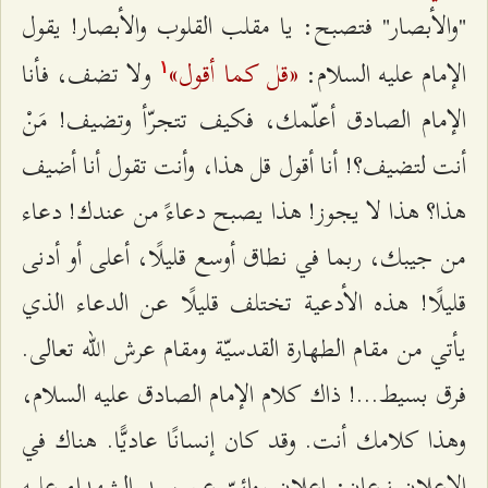
"والأبصار" فتصبح: يا مقلب القلوب والأبصار! يقول
«قل كما أقول»
الإمام عليه السلام:
ولا تضف، فأنا
۱
الإمام الصادق أعلّمك، فكيف تتجرّأ وتضيف! مَنْ
أنت لتضيف؟! أنا أقول قل هذا، وأنت تقول أنا أضيف
هذا؟ هذا لا يجوز! هذا يصبح دعاءً من عندك! دعاء
من جيبك، ربما في نطاق أوسع قليلًا، أعلى أو أدنى
قليلًا! هذه الأدعية تختلف قليلًا عن الدعاء الذي
يأتي من مقام الطهارة القدسيّة ومقام عرش الله تعالى.
فرق بسيط...! ذاك كلام الإمام الصادق عليه السلام،
وهذا كلامك أنت. وقد كان إنسانًا عاديًّا. هناك في
الإعلان نوعان: إعلان روائيّ عن سيد الشهداء عليه