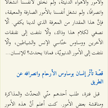
والأمور والأهواء الدنيئة، ولم نخلق لأنفسنا انشغالًا
وانصرافًا، ولم نشغل أنفسنا بالأمور الصارفة والمعيقة،
فإنَّ هذا المقدار من المعرفة الذي لدينا يكفي. ألّا
نصغي لكلام هذا وذاك، وألّا نلتفت إلى نقنقات
الآخرين ووساوس خنّاسي الإنس والشياطين، وألّا
نلتفت إلى الأمور الدنيويّة، فماذا يحدث؟ للإنسان...
قصّة تأثّر إنسان بوساوس الأرحام وانصرافه عن
الطريق
قبل فترة، طلب أحدهم منّي التحدّث والمذاكرة
ومناقشة بعض الأمور. كنت أعلم أنَّ هذه الأمور