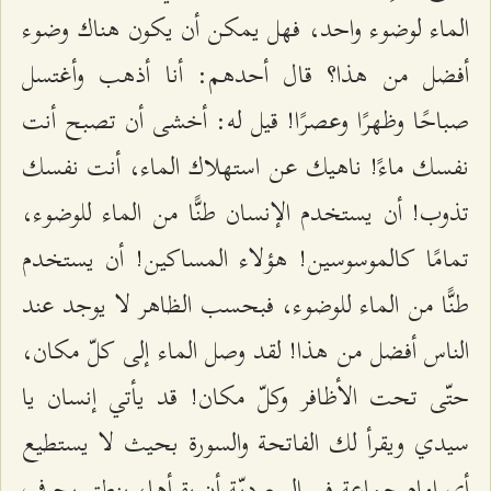
الماء لوضوء واحد، فهل يمكن أن يكون هناك وضوء
أفضل من هذا؟ قال أحدهم: أنا أذهب وأغتسل
صباحًا وظهرًا وعصرًا! قيل له: أخشى أن تصبح أنت
نفسك ماءً! ناهيك عن استهلاك الماء، أنت نفسك
تذوب! أن يستخدم الإنسان طنًّا من الماء للوضوء،
تمامًا كالموسوسين! هؤلاء المساكين! أن يستخدم
طنًّا من الماء للوضوء، فبحسب الظاهر لا يوجد عند
الناس أفضل من هذا! لقد وصل الماء إلى كلّ مكان،
حتّى تحت الأظافر وكلّ مكان! قد يأتي إنسان يا
سيدي ويقرأ لك الفاتحة والسورة بحيث لا يستطيع
أي إمام جماعة في السعوديّة أن يقرأها، ينطق بحرف