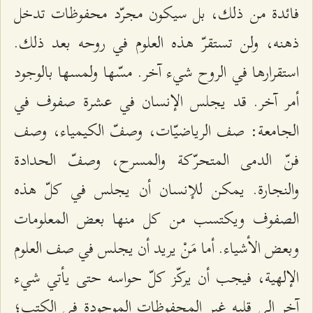
فائدة من ذلك، بل سيكون مجرّد محفوظات تدخل
ذهنه، ولن تستقرّ هذه العلوم في روحه بعد ذلك.
استقرارها في الروح شيء آخر. مسّها ولمسها بالوجود
أمر آخر. قد يجلس الإنسان في عشرة صفوف في
الجامعة: صف الرياضيّات، وصفّ الكيمياء، وصف
فنّ الدمى المتحرّكة والمسرح، وصفّ الحدادة
والنجارة. يمكن للإنسان أن يجلس في كلّ هذه
الصفوف ويكتسب من كل منها بعض المعلومات
وبعض الأشياء. أما مَنْ يريد أن يجلس في صف العلوم
الإلهية، فيجب أن يركّز كلّ حواسه حتى يأتي شيء
آخر إلى قلبه غير المحفوظات الموجودة في الكتب؛