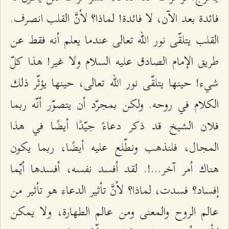
فائدة بعد الآن، لا فائدة! لماذا؟ لأنَّ القلب انصرف.
القلب يتلقّى نور الله تعالى عندما يعلم أنه فقط عن
طريق الإمام الصادق عليه السلام ولا غير! هذا كلّ
شيء! حينها يتلقّى نور الله تعالى، حينها يؤثّر ذلك
الكلام في روحه. ولكن بمجرّد أن يتصوّر أنّه ربما
فلان الشيخ قد ذكر دعاءً جيّدًا أيضًا في هذا
المجال، فلنذهب ونطّلع عليه أيضًا، ربما يكون
هناك أمر آخر...!. لقد أفسد نفسه، أفسدها أيّما
إفساد؟ فسدت، لماذا؟ لأنَّ تأثير الدعاء هو تأثير من
عالم الروح والمعنى ومن عالم الطهارة، ولا يمكن