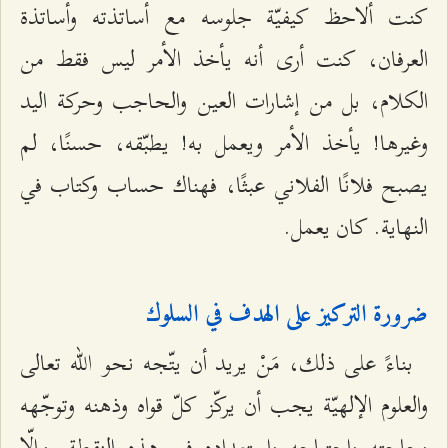
كنت ألاحظ كيفيّة جلوسه مع أساتذته وأساتذة
العرفان، كنت أرى أنه يأخذ الأمر ليس فقط من
الكلام، بل من إشارات العين والحاجب وحركة اليد
وغيرها! يأخذ الأمر ويعمل به! يطبّقه، حسنًا، لم
يصبح فلانًا الفلاني عبثًا، فهناك حساب وكتاب في
النهاية. كان يعمل.
ضرورة التركيز على الهدف في السلوك
بناءً على ذلك، مَنْ يريد أن يتّجه نحو الله تعالى
والعلوم الإلهيّة يجب أن يركّز كلّ قواه وذهنه وتوجّهه
وحاجته واحتياجه واستعداده في هذه النقطة. وإلّا