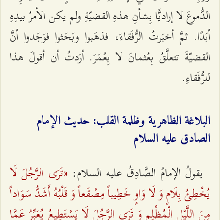
الدُّموعَ لا إراديًّا بِشأنِ هذهِ القضيّةِ ولم يكن الأمرُ بيدِهِ
أبَدًا. ثمَّ أخبَرتُ الرُّفَقاءَ، فذهَبوا وبَحَثوا فوَجَدوا أنَّ
القضيّةَ تتعلَّقُ بِعُثمانَ لا بِعُمَرَ. أرَدتُ أن أقولَ هذا
للرُّفَقاءِ.
البلاغة الظاهرية وظلمة القلب: حديث الإمام
الصادق عليه السلام
«تَرَى الرَّجُلَ لَا
يقولُ الإمامُ الصَّادِقُ عليه السلام:
يُخْطِئُ بِلَامٍ وَ لَا وَاوٍ خَطِيباً مِصْقَعاً وَ قَلْبُهُ أَشَدُّ سَوَاداً
مِنَ اللَّيْلِ الْمُظْلِمِ وَ تَرَى الرَّجُلَ لَا يَسْتَطِيعُ يُعَبِّرُ عَمَّا