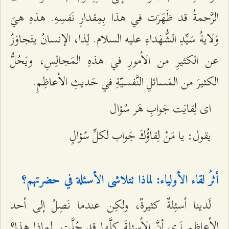
الرَّحمةُ قد ظَهَرَت في هذا بِمِقدارِ نَفسِهِ. هذهِ هيَ
وَلايةُ سَيِّدِ الشُّهَداءِ عليه السلام. لِذا، الإنسانُ يتَجاوَزُ
عن الكثيرِ من الأمورِ في هذهِ المَجالِسِ، ويَحُلُّ
الكثيرَ من المَسائلِ النَّفسيّةِ في حَديثِ الأعاظِمِ.
ای لِقایَت جَوابِ هَر سُؤال
يقول: يا مَنْ لِقاؤُكَ جَواب لكلِّ سُؤالٍ
أثرُ لقاء الأولياء: لماذا تتلاشى الأسئلة في حضرتهم؟
لَدينا أسئِلةٌ كثيرةٌ، ولكِن عندما نَصِلُ إلى أحد
الأعاظم نَرى أنَّ الأسئِلةَ كلَّها قد حُلَّت. لماذا هذا؟