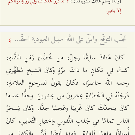
لا تَذْكُروا هَلْكَاكُم وفي روايةٍ مَوْتَاكُم
[وآله] وسلَّم هالِكٌ بسُوءٍ فقال:
إلا بخيرٍ.
تجنّب التوقّع والمَنّ على الله: سبيل العبودية الحقّة - لسانٌ فصيحٌ وقلبٌ مُظلمٌ أم لسانٌ ألكَنٌ وقلبٌ مُضيءٌ؟
4
كانَ هُناكَ سابِقًا رجلٌ، من خُطَباءِ زَمَنِ الشَّاهِ،
كنتُ في مَكانٍ ما ذاتَ مرَّةٍ وكانَ الشيخ مُطَهَّري
رحمه الله حاضرًا، فكانَ يقولُ للمرحومِ العلامةِ:
دَرَجَتُهُ في الخَطابةِ عِشرونَ من عِشرينَ. وحقًّا عندما
كانَ يتحدَّثُ كانَ غَريبًا وعَجيبًا جدًّا، وكانَ يَسحَرُ
الناس تمامًا في جَذبِ النُّفوسِ واختيارِ التَّعابيرِ، كانَ
أُستاذًا ماهرًا للغايةِ. فهذا أيضًا فَنٌّ. والكثيرُ من