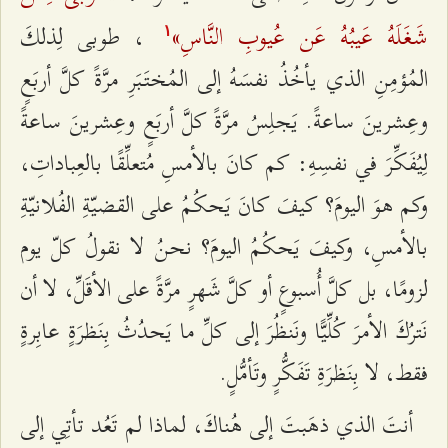
شَغَلَهُ عَيبُهُ عَن عُيوبِ النَّاسِ»
، طوبى لِذلكَ
۱
المُؤمِنِ الذي يأخُذُ نفسَهُ إلى المُختَبَرِ مرَّةً كلَّ أربَعٍ
وعِشرينَ ساعةً. يَجلِسُ مرَّةً كلَّ أربَعٍ وعِشرينَ ساعةً
لِيُفَكِّرَ في نفسِهِ: كم كانَ بالأمسِ مُتعلِّقًا بالعِباداتِ،
وكم هوَ اليومَ؟ كيفَ كانَ يَحكُمُ على القضيّةِ الفُلانيّةِ
بالأمسِ، وكيفَ يَحكُمُ اليومَ؟ نحنُ لا نقولُ كلّ يوم
لزومًا، بل كلَّ أُسبوعٍ أو كلَّ شَهرٍ مرَّةً على الأقَلِّ، لا أن
نَترُكَ الأمرَ كُلِّيًّا ونَنظُرَ إلى كلِّ ما يَحدُثُ بِنَظرَةٍ عابِرةٍ
فقط، لا بِنَظرَةِ تَفَكُّرٍ وتَأمُّلٍ.
أنتَ الذي ذهَبتَ إلى هُناكَ، لماذا لم تَعُد تأتِي إلى