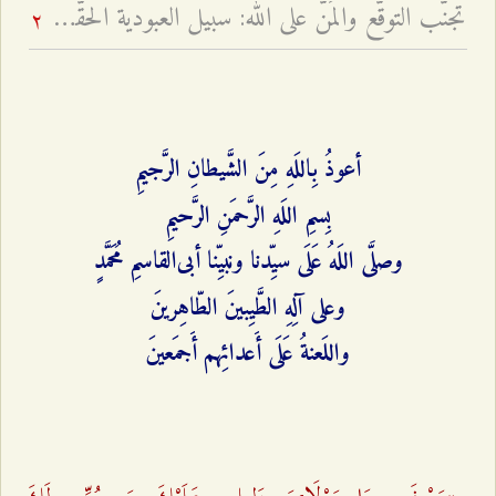
تجنّب التوقّع والمَنّ على الله: سبيل العبودية الحقّة - لسانٌ فصيحٌ وقلبٌ مُظلمٌ أم لسانٌ ألكَنٌ وقلبٌ مُضيءٌ؟
2
أعوذُ بِاللَهِ مِنَ الشَّیطانِ الرَّجیمِ
بِسمِ اللَهِ الرَّحمَنِ الرَّحیمِ
وصلَّى اللَهُ عَلَى سیِّدنا ونبیِّنا أبی‌القاسمِ مُحَمَّدٍ
وعلى آلِهِ الطَّیِبینَ الطّاهِرینَ
واللَعنةُ عَلَى أَعدائِهم أَجمَعینَ