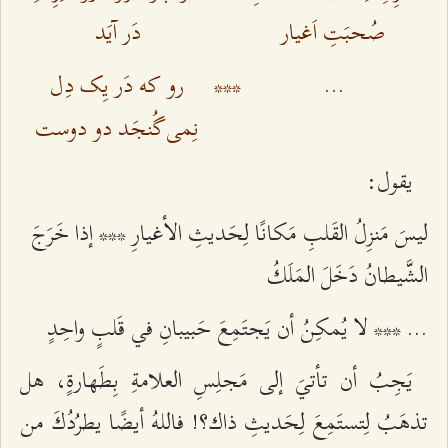
صُحبَتِ اَغیار
دَر آیَد
...
***
رو که دَر یِک دِل
نِمی‌گُنجَد دو دوست
يقول:
ليسَ مَنزِلُ القَلبِ مَكانًا لِحَديثِ الأغيارِ *** إذا خَرَجَ
الشَّيطانُ دَخَلَ المَلَكُ
... *** لا يُمكِنُ أن يَجتَمِعَ حَبيبانِ في قَلبٍ واحِدٍ
يَجِبُ أن تأتيَ إلى مَجلِسِ العلامةِ بِطَهارةٍ، هل
تذهَبُ لِتستَمِعَ لِحَديثِ ذاك؟! فاللهُ أيضًا يطرُدُكَ من