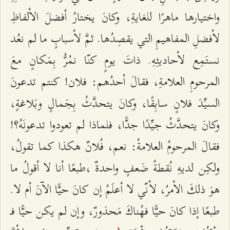
واختيارها ماهرًا للغايةِ، وكانَ يختارُ أفضلَ الألفاظِ
لأفضلِ المفاهيمِ التي يقصِدُها. ثمَّ لأسبابٍ ما لم نعُد
نستَمِع لأحاديثِهِ. ذاتَ يومٍ كنّا نمُرُّ بِمَكانٍ معَ
المرحومِ العلامةِ، فقالَ أحدُهم: فلان! كنتم تدعونَ
السيِّدَ فلانٍ سابِقًا، وكانَ يتحدَّثُ بِجَمالٍ وبَلاغةٍ،
وكانَ يتحدَّثُ جيِّدًا جدًّا، فلماذا لم تعودوا تدعونَهُ؟!
فقالَ المرحومُ العلامةُ: نعم، فُلانٌ هكذا كما تقولُ،
ولكِن لديهِ نُقطةُ ضَعفٍ واحدةٌ ،طبعًا أنا لا أقولُ ما
هوَ ذلكَ الأمرُ، لأنّي لا أعلَمُ إن كانَ حيًّا الآنَ أم لا.
طبعًا إذا كانَ حيًّا فهُناكَ مَحذورٌ، وإن لم يكن حيًّا فـ
۱