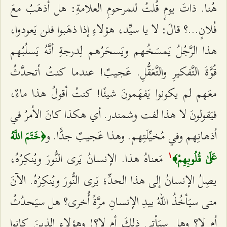
هُنا. ذاتَ يومٍ قُلتُ للمرحومِ العلامةِ: هل أذهَبُ معَ
فُلانٍ...؟ قالَ: لا يا سيِّد، هؤلاءِ إذا ذهَبوا فلن يَعودوا،
هذا الرَّجُلُ يَمسَخُهم ويَسحَرُهم لِدرجةِ أنَّهُ يَسلُبُهم
قُوَّةَ التَّفكيرِ والتَّعَقُّلِ. عَجيبٌ! عندما كنتُ أتحدَّثُ
معَهم لم يكونوا يَفهَمونَ شيئًا! كنتُ أقولُ هذا ماءٌ،
فيَقولونَ لا هذا لفت وشمندر. أي هكذا كانَ الأمرُ في
أذهانِهم وفي مُخيِّلَتِهم. وهذا عَجيبٌ جدًّا. و
﴿خَتَمَ اللَّهُ
مَعناهُ هذا. الإنسانُ يَرى النُّورَ ويُنكِرُهُ،
عَلَىٰ قُلُوبِهِمْ﴾
۱
يصِلُ الإنسانُ إلى هذا الحدِّ؛ يَرى النُّورَ ويُنكِرُهُ. الآنَ
متى سيَأخُذُ اللهُ بيدِ الإنسانِ مرَّةً أُخرى؟ هل سيَحدُثُ
أم لا؟ وهل سيَأتي ذلكَ أم لا؟! وهؤلاءِ الذينَ كانوا