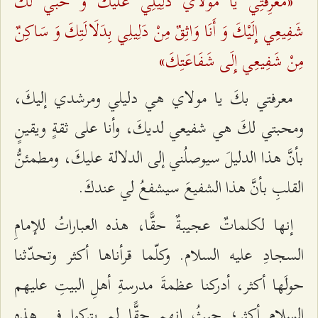
«مَعْرِفَتِي‌ يَا مَوْلَايَ دَلِيلِي عَلَيْكَ وَ حُبِّي لَكَ
شَفِيعِي إِلَيْكَ وَ أَنَا وَاثِقٌ مِنْ دَلِيلِي بِدَلَالَتِكَ وَ سَاكِنٌ
مِنْ شَفِيعِي إِلَى شَفَاعَتِكَ»
معرفتي بكَ يا مولاي هي دليلي ومرشدي إليكَ،
ومحبتي لكَ هي شفيعي لديكَ، وأنا على ثقةٍ ويقينٍ
بأنَّ هذا الدليلَ سيوصلُني إلى الدلالة عليكَ، ومطمئنُّ
القلبِ بأنَّ هذا الشفيعَ سيشفعُ لي عندكَ.
إنها لكلماتٌ عجيبةٌ حقًّا، هذه العباراتُ للإمامِ
السجادِ عليه السلام. وكلّما قرأناها أكثر وتحدّثنا
حولَها أكثر، أدركنا عظمةَ مدرسةِ أهلِ البيتِ عليهم
السلام أكثر؛ حيثُ إنهم حقًّا لم يتركوا في هذهِ