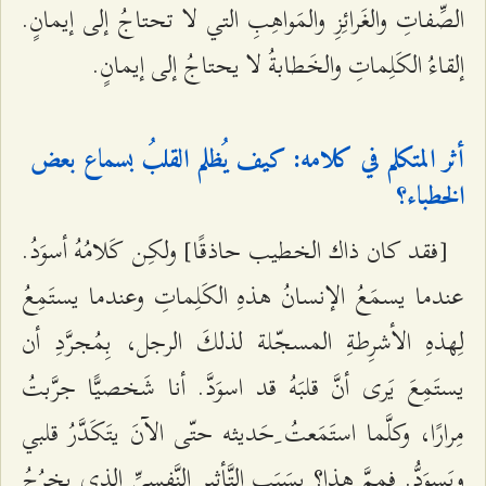
الصِّفاتِ والغَرائِزِ والمَواهِبِ التي لا تحتاجُ إلى إيمانٍ.
إلقاءُ الكَلِماتِ والخَطابةُ لا يحتاجُ إلى إيمانٍ.
أثر المتكلم في كلامه: كيف يُظلم القلبُ بسماع بعض
الخطباء؟
[فقد كان ذاك الخطيب حاذقًا] ولكِن كَلامُهُ أسوَدُ.
عندما يسمَعُ الإنسانُ هذهِ الكَلِماتِ وعندما يستَمِعُ
لِهذهِ الأشرِطةِ المسجّلة لذلكَ الرجل، بِمُجرَّدِ أن
يستَمِعَ يَرى أنَّ قلبَهُ قد اسوَدَّ. أنا شَخصيًّا جرَّبتُ
مِرارًا، وكلَّما استَمَعتُ ِحَديثه حتّى الآنَ يتَكَدَّرُ قلبي
ويَسوَدُّ. فمِمَّ هذا؟ بِسَبَبِ التَّأثيرِ النَّفسيِّ الذي يخرُجُ