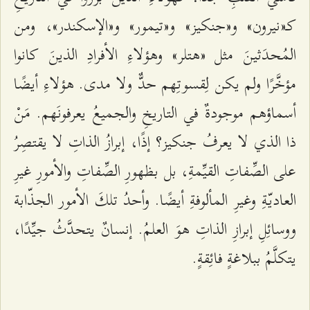
كـ«نيرون» و«جنكيز» و«تيمور» و«الإسكندر»، ومن
المُحدَثينَ مثل «هتلر» وهؤلاءِ الأفرادِ الذينَ كانوا
مؤخَّرًا ولم يكن لِقسوتِهم حدٌّ ولا مدى. هؤلاءِ أيضًا
أسماؤهم موجودةٌ في التاريخِ والجميعُ يعرفونَهم. مَنْ
ذا الذي لا يعرفُ جنكيز؟ إذًا، إبرازُ الذاتِ لا يقتصِرُ
على الصِّفاتِ القيِّمةِ، بل بظهورِ الصِّفاتِ والأمورِ غيرِ
العاديّةِ وغيرِ المألوفةِ أيضًا. وأحدُ تلكَ الأمور الجذّابة
ووسائِلِ إبرازِ الذاتِ هوَ العلمُ. إنسانٌ يتحدَّثُ جيِّدًا،
يتكلَّمُ ببلاغةٍ فائِقةٍ.