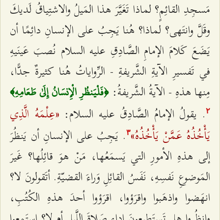
مَسجِدِ القائِمٍ؟ لماذا تَغَيَّرَ هذا المَيلُ والاشتِياقُ لَديكَ
وقَلَّ وانتَهى؟ لماذا؟ هُنا يَجِبُ على الإنسانِ دائِمًا أن
يَضَعَ كَلامَ الإمامِ الصَّادِقِ عليه السلام نُصبَ عَينَيهِ
في تَفسيرِ الآيةِ الشَّريفةِ - الرِّواياتُ هُنا كثيرةٌ جدًّا،
مِنها هذهِ - الآيةُ الشَّريفةُ:
﴿فَلْيَنظُرِ الْإِنسَانُ إِلَىٰ طَعَامِهِ﴾
«عِلْمَهُ الَّذِي
. يقولُ الإمامُ الصَّادِقُ عليه السلام:
٢
يَأْخُذُهُ عَمَّنْ يَأْخُذُهُ»
. يَجِبُ على الإنسانِ أن يَنظُرَ
٣
إلى هذهِ الأمورِ التي يَسمَعُها، مَنْ هوَ قائِلُها؟ غَيرَ
المَوضوعِ نَفسِهِ، نَفَسُ القائِلِ وَراءَ القضيّةِ. أتَقولونَ لا؟
انهَضوا واذهَبوا واقرَؤوا، اقرَؤوا أحدَ هذهِ الكُتُبِ،
وانظُروا هل تَستَطيعونَ اداء صَلاةَ اللَّيلِ أم لا؟ استَمِعوا