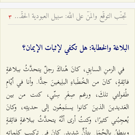
تجنّب التوقّع والمَنّ على الله: سبيل العبودية الحقّة - لسانٌ فصيحٌ وقلبٌ مُظلمٌ أم لسانٌ ألكَنٌ وقلبٌ مُضيءٌ؟
3
البلاغة والخطابة: هل تكفي لإثبات الإيمان؟
في الزمنِ السابِقِ، كانَ هُناكَ رجلٌ يتحدَّثُ ببلاغةٍ
فائِقةٍ، كانَ من الخُطَباءِ البلِيغينَ جدًّا. وأنا في أيّامِ
طُفولتي تلكَ، ورغم صِغَرِ سِنّي، كنت من بين
العَديدينَ الذينَ كانوا يستَمِعُون إلى حديثِه، وكانَ
يُعجِبُني كثيرًا، وكنتُ أرى أنَّهُ يتحدَّثُ ببلاغةٍ فائِقةٍ
وينطِقُ بالجُمَلِ بتأنٍّ شديدٍ. كانَ في تركيب كلماتِهِ