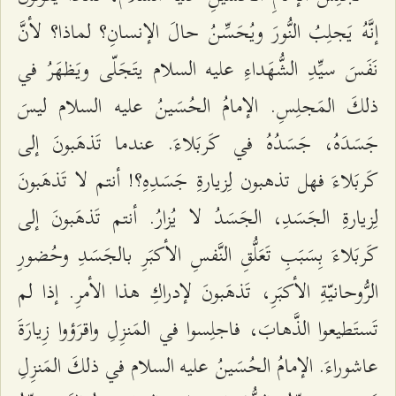
إنَّهُ يَجلِبُ النُّورَ ويُحَسِّنُ حالَ الإنسانِ؟ لماذا؟ لأنَّ
نَفَسَ سيِّدِ الشُّهَداءِ عليه السلام يتَجَلّى ويَظهَرُ في
ذلكَ المَجلِسِ. الإمامُ الحُسَينُ عليه السلام ليسَ
جَسَدَهُ، جَسَدُهُ في كَربَلاءَ. عندما تَذهَبونَ إلى
كَربَلاءَ فهل تذهبون لِزيارةِ جَسَدِهِ؟! أنتم لا تَذهَبونَ
لِزيارةِ الجَسَدِ، الجَسَدُ لا يُزارُ. أنتم تَذهَبونَ إلى
كَربَلاءَ بِسَبَبِ تَعَلُّقِ النَّفسِ الأكبَرِ بالجَسَدِ وحُضورِ
الرُّوحانيّةِ الأكبَرِ، تَذهَبونَ لإدراكِ هذا الأمرِ. إذا لم
تَستَطيعوا الذَّهابَ، فاجلِسوا في المَنزِلِ واقرَؤوا زِيارَةَ
عاشوراءَ. الإمامُ الحُسَينُ عليه السلام في ذلكَ المَنزِلِ