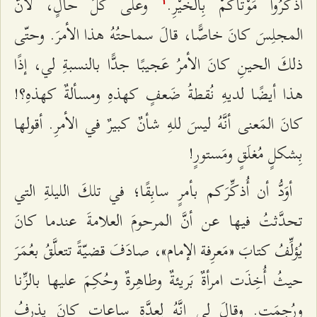
اذْكُرُوا مَوْتَاكُمْ بِالْخَيْرِ.
وعلى كلِّ حالٍ، لأنَّ
المجلِسَ كانَ خاصًّا، قالَ سماحتُهُ هذا الأمرَ. وحتّى
ذلكَ الحينِ كانَ الأمرُ عَجيبًا جدًّا بالنسبةِ لي، إذًا
هذا أيضًا لديهِ نُقطةُ ضَعفٍ كهذهِ ومسألةٌ كهذهِ؟!
كانَ المَعنى أنَّهُ ليسَ للهِ شأنٌ كبيرٌ في الأمرِ. أقولها
بِشكلٍ مُغلَقٍ ومَستورٍ!
أوَدُّ أن أُذكِّرَكم بأمرٍ سابِقًا؛ في تلكَ الليلةِ التي
تحدَّثتُ فيها عن أنَّ المرحومَ العلامةَ عندما كانَ
يُؤلِّفُ كتابَ «مَعرِفة الإمام»، صادَفَ قضيّةً تتعلَّقُ بعُمَرَ
حيثُ أُخِذَت امرأةٌ بَريئةٌ وطاهِرةٌ وحُكِمَ عليها بالزِّنا
ورُجِمَت. وقالَ لي إنَّهُ لِعِدَّةِ ساعاتٍ كانَ يذرِفُ