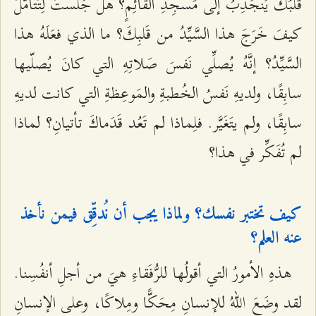
قَلبُكَ يَنجَذِبُ إلى مَسجِدِ القائِمٍ؟ هل جَلَستَ لِتَتأمَّلَ
كيفَ خَرَجَ هذا السَّيِّدُ من قَلبِكَ؟ ما الذي فعَلَهُ هذا
السَّيِّدُ؟ إنَّهُ يُصلِّي نَفسَ صَلاتِهِ التي كانَ يُصلّيها
سابِقًا، ولديهِ نَفسُ الخُطبةِ والمَوعِظةِ التي كانت لديهِ
سابِقًا، ولم يتَغَيَّر. فلِماذا لم تَعُد قَدَماكَ تأتيانِ؟ لماذا
لم تُفَكِّر في هذا؟
كيف تختبر نفسك؟ ولماذا يجب أن نُدقِّق فيمن نأخذ
عنه العلم؟
هذهِ الأمورُ التي أقولُها للرُّفَقاءِ هيَ من أجلِ أنفُسِنا.
لقد وضَعَ اللهُ للإنسانِ مِحَكًّا ومِلاكًا، وعلى الإنسانِ