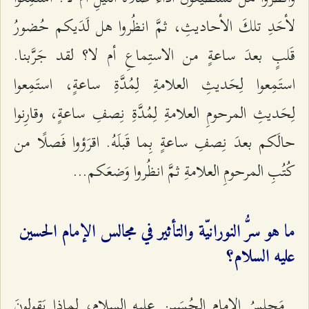
لأحَدِ تلكَ الأحاديثِ، ثمَّ انظُروا هل لَدَيكم حُضورُ
قَلبٍ بعدَ ساعةٍ من الاستِماعِ أم لا؟ لقد جَرَّبنا.
استَمِعوا لِحَديثِ العلامةِ لِمُدَّةِ ساعةٍ، استَمِعوا
لِحَديثِ المرحومِ العلامةِ لِمُدَّةِ نِصفِ ساعةٍ، وقارِنوا
حالَكم بعدَ نِصفِ ساعةٍ بِما قَبلَهُ. اقرَؤوا فَصلًا من
كُتُبِ المرحومِ العلامةِ ثمَّ انظُروا وَضعَكم...
ما هو سرُّ النورانيّة والتأثير في مجالس الإمام الحسين
عليه السلام؟
مَجلِسُ الإمامِ الحُسَينِ عليه السلام، لماذا يَقولونَ