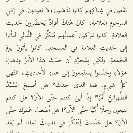
يَقَعونَ في شِباكِهم كانوا يَذهَبونَ ولا يَعودونَ. في زَمَنِ
المرحومِ العلامةِ، كانَ هُناكَ أفرادٌ يَحضُرونَ حَديثَ
العلامةِ. كانوا يَترُكونَ أعمالَهم مُبَكِّرًا في اللَّيالي ليَأتوا
إلى حَديثِ العلامةِ في المسجِدِ. كانوا يَأتونَ يومَ
الجُمعةِ. ولكِن بِمُجرَّدِ أن حدَثَ هذا الأمرُ وذهَبَ
هؤلاءِ وجَلَسوا يستَمِعونَ إلى هذهِ الأحاديثِ، انتَهى
كلُّ شيءٍ. فما الذي حدَثَ؟ هل أصبَحَ السَّيِّدُ
الطِّهرانيُّ أُمِّيًّا؟ إذًا أينَ كنتم حتّى الآنَ؟ هل كنتم
تتبعونَ رجلًا أُمِّيًّا حتّى الآنَ؟! هل أضَعتَ عُمرَكَ حتّى
الآنَ؟ هل جَلَستَ لِتُفَكِّرَ في نفسِكَ لماذا لم يَعُد