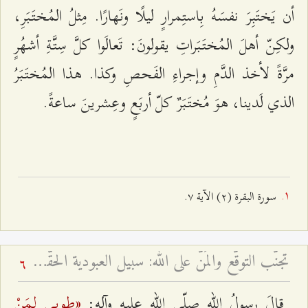
أن يَختَبِرَ نفسَهُ بِاستِمرارٍ ليلًا ونَهارًا. مِثلُ المُختَبَرِ،
ولكِنّ أهلَ المُختَبَراتِ يقولونَ: تَعالَوا كلَّ سِتَّةِ أشهُرٍ
مرَّةً لأخذ الدَّمِ وإجراءِ الفَحصِ وكذا. هذا المُختَبَرُ
الذي لَدينا، هوَ مُختَبَرٌ كلّ أربَعٍ وعِشرينَ ساعةً.
سورة البقرة (٢) الآية ۷.
تجنّب التوقّع والمَنّ على الله: سبيل العبودية الحقّة - لسانٌ فصيحٌ وقلبٌ مُظلمٌ أم لسانٌ ألكَنٌ وقلبٌ مُضيءٌ؟
6
«طوبى لِمَنْ
قالَ رسولُ اللهِ صلّى الله عليه وآله: