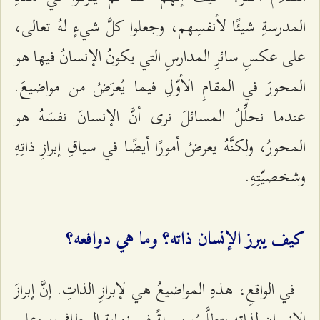
المدرسةِ شيئًا لأنفسِهم، وجعلوا كلَّ شيءٍ لهُ تعالى،
على عكسِ سائرِ المدارسِ التي يكونُ الإنسانُ فيها هو
المحورَ في المقامِ الأوّلِ فيما يُعرَضُ من مواضيعَ.
عندما نحلِّلُ المسائلَ نرى أنَّ الإنسانَ نفسَهُ هو
المحورُ، ولكنَّهُ يعرضُ أمورًا أيضًا في سياقِ إبرازِ ذاتِهِ
وشخصيّتِهِ.
كيف يبرز الإنسان ذاته؟ وما هي دوافعه؟
في الواقعِ، هذهِ المواضيعُ هي لإبرازِ الذاتِ. إنَّ إبرازَ
الإنسانِ لذاتِهِ يتطلَّبُ وسيلةً في نهايةِ المطافِ، وعلى