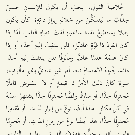
خُلاصةُ القولِ، يجبُ أن يكونَ للإنسانِ حُسنٌ
جذّابٌ ما ليتمكَّنَ من خلالِهِ إبرازَ ذاتِهِ؛ كأن يكون
بطلًا يستطيعُ بقوةِ ساعدِهِ لفتَ انتباهِ الناس. أمّا إذا
كانَ الفردُ ذا قوّةٍ عاديّةٍ، فلن يلتفِتَ إليهِ أحدٌ، أو إذا
كانَ علمُهُ علمًا عاديًّا ومألوفًا فلن يلتفِتَ إليهِ أحدٌ.
دائمًا يتَّجِهُ الاهتمامُ نحو أمرٍ غيرِ عاديٍّ وغيرِ مألوفٍ،
سواءٌ كانَ ذلكَ الأمرُ ذا قيمةٍ أم لا. لنفترض قاتلًا
مُحترِفًا جدًّا، أو سارِقًا ولِصًّا مُحترِفًا جدًّا يشتهِرُ اسمُهُ
في كلِّ مكانٍ. هذا أيضًا نوعٌ من إبرازِ الذاتِ. أو مُقامِرًا
مُحترِفًا جدًّا، هذا أيضًا نوعٌ من إبرازِ الذاتِ. أو مُجرِمًا
قاسيَ القلبِ جدًّا؛ فهؤلاءِ الذينَ برزوا في التاريخِ