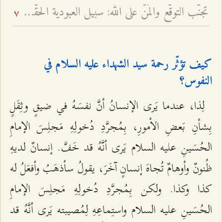
تجنّب التوقّع والمَنّ على الله: سبيل العبودية الحقّة - لسانٌ فصيحٌ وقلبٌ مُظلمٌ أم لسانٌ ألكَنٌ وقلبٌ مُضيءٌ؟
7
كيف تؤثّر رحمة سيد الشهداء عليه السلام في
النفوس؟
لِذا، عندما يَرى الإنسانُ أنَّ نفسَهُ في ضيقٍ وثِقَلٍ
بِشأنِ بَعضِ الأمورِ، بِمُجرَّدِ دُخولِهِ مَجلِسَ الإمامِ
الحُسَينِ عليه السلام يَرى أنَّهُ قد خَفَّ. إنسانٌ لديهِ
ظُنونٌ وأوهامٌ تُجاهَ إنسانٍ آخَرَ، يقولُ سأذهَبُ وأفعَلُ له
كذا وكذا. ولكن بِمُجرَّدِ دُخولِهِ مَجلِسَ الإمامِ
الحُسَينِ عليه السلام واستِماعِهِ لِمُصيبته يَرى أنَّهُ قد