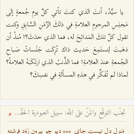
يا سيِّدُ، أنتَ الذي كنتَ تأتي كلَّ يومِ جُمعةٍ إلى
مَجلِسِ المرحومِ العلامةِ في ذلكَ الزَّمَنِ السَّابِقِ وكنت
تقول كلّ تلكَ المَدائِحَ له، فما الذي حدَثَ؟! مُنذُ أن
ذهَبتَ لِتستَمِعَ حَديث ذاك تُرِكَت جَلَساتُ صَباحِ
الجُمعةِ عندَ العلامةِ! فما الذَّنبُ الذي ارتَكَبَهُ العلامةُ؟
لماذا لم تُفَكِّر في هذهِ المسألةِ في نفسِكَ؟
تجنّب التوقّع والمَنّ على الله: سبيل العبودية الحقّة - لسانٌ فصيحٌ وقلبٌ مُظلمٌ أم لسانٌ ألكَنٌ وقلبٌ مُضيءٌ؟
5
مَنزِلِ دِل نیست جایِ
***
دیو چو بیرون رَوَد فِرِشتِه