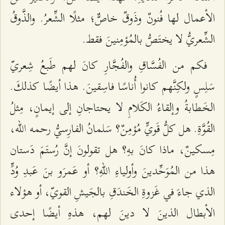
الأعمال لها فُنونٌ وذَوقٌ خاصٌّ؛ مثلًا الشِّعرُ. والذَّوقُ
الشِّعريُّ لا يختَصُّ بالمُؤمِنينَ فقط.
فكم من الفُسَّاقِ والفُجَّارِ كانَ لهم طَبعُ شِعريّ
سَلِسٍ ولكِنَّهم كانوا أُناسًا فاسِقينَ. هذا أيضًا كذلكَ.
الخَطابةُ وإلقاءُ الكَلامِ لا يحتاجانِ إلى إيمانٍ، مِثلُ
القُوَّةِ. هل كلُّ قَويٍّ مُؤمِنٌ؟ سَلمانُ الفارِسيُّ رحمه الله،
مِسكينٌ، ماذا كانَ بهِ؟ هل تقولونَ إنَّ رُستَمَ دَستان
هذا من المُوَحِّدينَ وأولياءِ اللهِ؟ أو عَمرَو بنَ عَبدِ وُدٍّ
الذي جاءَ في غَزوةِ الخَندَقِ بالجَيشِ القويّ، أو هؤلاء
الأبطال الذينَ لا دينَ لهم، هذهِ أيضًا إحدى