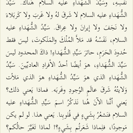
نَفسِهِ، وسَيِّدُ الشُّهَداءِ عليه السلام هُناكَ. سَيِّدُ
الشُّهَداءِ عليه السلام لا شَرقَ لهُ ولا غَربَ ولا كَربَلاءَ
ولا نَجَفَ ولا إيرانَ ولا عِراقَ. سَيِّدُ الشُّهَداءِ عليه
السلام، نَفَسُهُ قد مَلأَ المُلْكَ والمَلَكوتَ، ليسَ فقط
حُدودَ الحَرَمِ، حائرَ سَيِّدِ الشُّهَداءِ! ذاكَ المحدود ليسَ
سَيِّدَ الشُّهَداءِ، هوَ أيضًا أحدُ الأفرادِ العاديّينَ. سَيِّدُ
الشُّهَداءِ الذي هوَ سَيِّدُ الشُّهَداءِ هوَ الذي مَلأت
وَلايتُهُ شَرقَ عالَمِ الوُجودِ وغَربَه. فماذا يَعني ذلك؟
يَعني أنَّنا الآنَ هُنا نَذكُرُ اسمَ سَيِّدِ الشُّهَداءِ عليه
السلام فنَشعُرُ بِشَيءٍ في قُلوبِنا. يَعني هذا. لو لم يكن
مَوجودًا، فلِماذا شَعَرتُم بِشَيءٍ؟! لماذا تَغَيَّرَ حالُكم؟