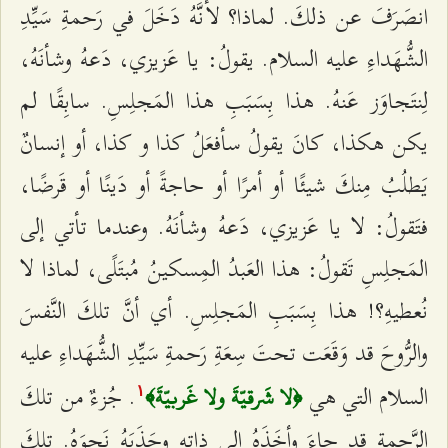
انصَرَفَ عن ذلكَ. لماذا؟ لأنَّهُ دَخَلَ في رَحمةِ سَيِّدِ
الشُّهَداءِ عليه السلام. يقولُ: يا عَزيزي، دَعهُ وشأنَهُ،
لِنتَجاوَز عَنهُ. هذا بِسَبَبِ هذا المَجلِسِ. سابِقًا لم
يكن هكذا، كانَ يقولُ سأفعَلُ كذا و كذا، أو إنسانٌ
يَطلُبُ مِنكَ شيئًا أو أمرًا أو حاجةً أو دَينًا أو قَرضًا،
فتَقولُ: لا يا عَزيزي، دَعهُ وشأنَهُ. وعندما تأتي إلى
المَجلِسِ تَقولُ: هذا العَبدُ المِسكينُ مُبتَلًى، لماذا لا
نُعطيهِ؟! هذا بِسَبَبِ المَجلِسِ. أي أنَّ تلكَ النَّفسَ
والرُّوحَ قد وَقَعَت تحتَ سِعَةِ رَحمةِ سَيِّدِ الشُّهَداءِ عليه
السلام التي هي
. جُزءٌ من تلكَ
﴿لا شَرقيّةَ ولا غَربيّةَ﴾
۱
الرَّحمةِ قد جاءَ وأخَذَهُ إلى ذاتِهِ وجَذَبَهُ نَحوَهُ. تلكَ