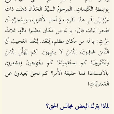
بِواسِطةِ الكَلِماتِ. المرحومُ السيِّدُ الحَدَّادُ ذهَبَ ذاتَ
مرَّةٍ إلى قَبرِ هذا الفَردِ معَ أحدِ الأقارِبِ، وبِمُجرَّدِ أن
فتَحوا البابَ قالَ: يا له من مكان مظلم! قالَها ثلاثَ
مرَّاتٍ: يا له من مكان مظلم، لِنَعُد. لِنَعُد! العَجيبُ أنَّ
النَّاسَ غافِلونَ، النَّاسُ لا ينتَبِهونَ. كم يُهَلِّلُ النَّاسُ
ويُكَبِّرونَ! كم يستَقبِلونَهُ! كم يبتَهِجونَ ويشعرون
بالانبساط! فما حقيقة الأمر؟ كم نحنُ بَعيدونَ عن
المَعنَويّاتِ!
لماذا يترك البعض مجالس الحق؟