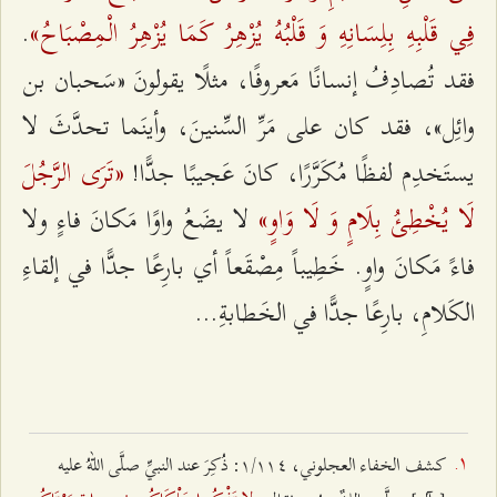
فِي قَلْبِهِ بِلِسَانِهِ وَ قَلْبُهُ يُزْهِرُ كَمَا يُزْهِرُ الْمِصْبَاحُ»
.
فقد تُصادِفُ إنسانًا مَعروفًا، مثلًا يقولونَ «سَحبان بن
وائِل»، فقد كان على مَرِّ السِّنينَ، وأينَما تحدَّثَ لا
«تَرَى الرَّجُلَ
يستَخدِم لفظًا مُكَرَّرًا، كانَ عَجيبًا جدًّا!
لَا يُخْطِئُ بِلَامٍ وَ لَا وَاوٍ»
لا يضَعُ واوًا مَكانَ فاءٍ ولا
فاءً مَكانَ واوٍ. خَطِيباً مِصْقَعاً أي بارِعًا جدًّا في إلقاءِ
الكَلامِ، بارِعًا جدًّا في الخَطابةِ...
كشف الخفاء العجلوني، ۱/۱۱٤: ذُكِرَ عند النبيِّ صلَّى اللهُ عليه