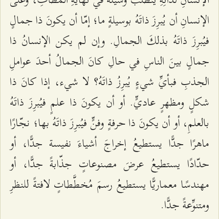
الإنسانِ أن يُبرِزَ ذاتَهُ بوسيلةٍ ما؛ إمّا أن يكونَ ذا جمالٍ
فيُبرِزَ ذاتَهُ بذلكَ الجمالِ. وإن لم يكن الإنسانُ ذا
جمالٍ بينَ الناسِ في حالِ كانَ الجمالُ أحدَ عواملِ
الجذبِ فبأيِّ شيءٍ يُبرِزُ ذاتَهُ؟ لا شيء، إذا كانَ ذا
شكلٍ ومظهرٍ عاديٍّ. أو أن يكونَ ذا علمٍ فيُبرِزَ ذاتَهُ
بالعلمِ، أو أن يكونَ ذا حرفةٍ وفنٍّ فيُبرِزَ ذاتَهُ بها؛ نجّارًا
ماهرًا جدًّا يستطيعُ إخراجَ أشياءَ نفيسة جدًّا، أو
حدّادًا يستطيعُ عرضَ مصنوعاتٍ جذّابةً جدًّا، أو
مهندسًا معماريًّا يستطيعُ رسمَ مُخطَّطاتٍ لافتةً للنظرِ
ومتنوِّعةً جدًّا.