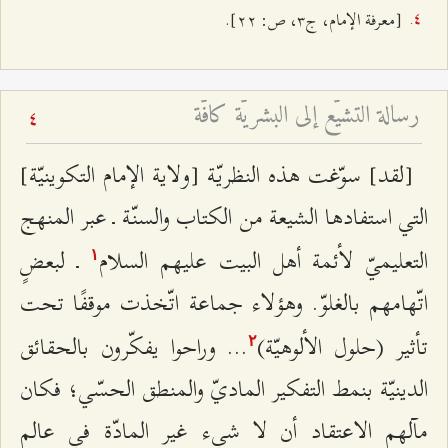
[معرفة الإمام، ج‌٣، ص: ٢٢].
رسالة التشيّع إلى البشريّة كافّة
4
[لقد] سوّغت هذه النظريّة [ولاية الإمام التكوينيّة]
التي استفادها الشيعة من الكتاب والسنّة ـ عبر المنهج
التعليميّ لأئمة أهل البيت عليهم السلام
ـ لبعضٍ
۱
اتّهامهم بالغلوّ. وهؤلاء جماعة اتّخذت موقفًا تحت
تأثير (حلول الألوهيّة)
... وراحوا يفكّرون بالحقائق
٢
الدينيّة بنمط التفكير الماديّ والمنطق الحسّي؛ فكان
مآلهم الاعتقاد أن لا شيء غير المادّة في عالم