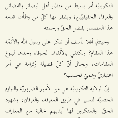
التكوينيّة أمر بسيط من منظار أهل البصائر والفضائل
والعرفاء الحقيقيّين؛ ويظفر بها كلّ من وطأت قدمه
هذا المضمار بفضل الحقّ ورحمته.
وحينئذٍ أفلا نأسف أن ننكر على رسول الله والأئمّة
هذا المقام؟ ونكتفي بالألفاظ الجوفاء وحدها لبلوغ
المقامات، ونخال أنّ كلّ فضيلة وكرامة هي أمر
اعتباريّ وهميّ فحسب؟
إنّ الولاية التكويـنيّة هي من الأمـور الضروريّة واللوازم
الحتميّة للسـير في طريق المعرفة، والعرفان، وشهود
الحقّ. والمنكرون لها أيديهم خالية من المعارف