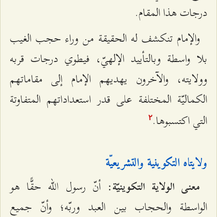
درجات هذا المقام.
والإمام تنكشف له الحقيقة من وراء حجب الغيب
بلا واسطة وبالتأييد الإلهيّ، فيطوي درجات قربه
وولايته، والآخرون يهديهم الإمام إلى مقاماتهم
الكماليّة المختلفة على قدر استعداداتهم المتفاوتة
التي اكتسبوها.
٢
ولايتاه التكوينية والتشريعيّة
: أنّ رسول الله حقًّا هو
معنى الولاية التكوينيّة
الواسطة والحجاب بين العبد وربّه؛ وأنّ جميع