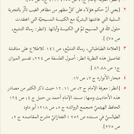
[يعني أنّ حكم هؤلاء على كلّ مظهر من مظاهر الغيب تأثّر بالتجربة
السلبية التي عاشتها البشريّة مع الكنيسة المسيحيّة التي اعتقدت
حلول الله في المسيح ثمّ في الكنيسة وآبائها. (انظر: رسالة التشيع،
ص ۷٥) ].
[العلامة الطباطبائي، رسالة التشيّع، ص ۱٤٦. للاطلاع على مناقشة
تفاصيل هذه النظرية انظر: أصول الفلسفة ص ٢٢٤، تفسير الميزان
ج۱ ص ۸۸ـ ۸٩ ].
«بحار الأنوار» ج ۷، ص ۱۷.
[انظر: معرفة الإمام ج ٣، ص ۱۱ ـ ۱٢ حيث ذكر الكثير من مصادر
هذه الأحاديث ومنها: مسند الإمام أحمد بن حنبل ج ٤، ص ٩٤؛
الحافظ الهيثميّ «مجمع الزوائد» ج ٥، ص ٢۱۸؛ أبو داود
الطيالسيّ في مسنده ص ٢٥٩ ؛ التفتازانيّ «شرح المقاصد» ج ٢،
ص ٢۷٥].