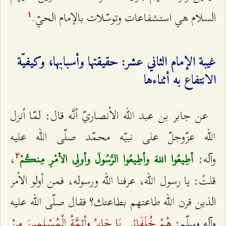
السلام هي استشفاعات وتوسّلات بالإمام الحيّ.
۱
غيبة الإمام الثاني عشر: حقيقتها وأسبابها، وكيفيّة
الانتفاع به أثناءها
عن جابر بن عبد الله الأنصاريّ أنَّه قال: لمّا أنزل
الله عزّوجلّ على نبيّه محمّد صلّى الله عليه
وآله:
،
أطِيعُوا اللهَ وأطِيعُوا الرَّسُولَ وأولِي الأمْرِ مِنكُمْ
٢
قلتُ: يا رسول الله، عرفنا الله ورسوله، فمن أولو الأمر
الذين قرن الله طاعتهم بطاعتك؟ فقال صلّى الله عليه
هُمْ خُلَفَائِي يَا جَابِرُ وأئِمَّةُ الْمُسْلِمِينَ مِنْ
وآله وسلّم: