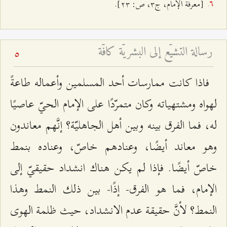
[معرفة الإمام، ج‌٣، ص: ٢٣].
رسالة التشيّع إلى البشريّة كافّة
5
فاذا كانت ممارسات أحد المسلمين وأعماله طاعةً
لهواه ومشتهياته وكان متمرّدًا على الإمام الحيّ عاصيًا
له، فما الفرق بينه وبين أهل الجاهليّة؟ إنَّهم معاندون
وهو معاند أيضًا، وعنادهم خاصّ، وعناده بنمط
خاصّ أيضًا. فإذا لم يكن هناك انشداد حقيقيّ إلى
الإمام، فما هو الفرق- إذًا- بين ذلك النمط وهذا
النمط؟ لأنَّ حقيقة عدم الانشداد، حيث ظلمة الهوى