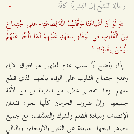
رسالة التشيّع إلى البشريّة كافّة
7
«وَ لَوْ أنَّ أشْيَاعَنَا -وَفَّقَهُمُ اللهُ لِطَاعَتِهِ- على اجْتِماعٍ
مِنَ الْقُلُوبِ في الْوَفَاءِ بِالعَهْدِ عَلَيْهِمْ لَمَا تَأخَّرَ عَنْهُمُ
الْيُمْنُ بِلِقَائِنَا».
۱
إذًا، يتّضح أنَّ سبب عدم الظهور هو افتراق الآراء
وعدم اجتماع القلوب على الوفاء بالعهد الذي قطع
معهم. وهذا تقصير عظيم من الشيعة بل من الأمّة
جميعها. وإنَّ ضروب الحرمان كلّها نحو: فقدان
الإنصاف وسيادة الظلم والشرك والتعسُّف، مع جميع
مظاهر قبحها، منبعثة عن الفتور والارتخاء، وبالتالي