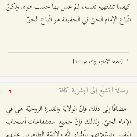
كيفما تشتهيه نفسه، ثمّ عمل بها حسب هواه. ولكنّ
اتّباع الإمام الحيّ في الحقيقة هو اتّباع الحقّ.
[معرفة الإمام، ج٣، ص ٢٥].
رسالة التشيّع إلى البشريّة كافّة
6
مضافًا إلى ذلك فإنَّ الولاية والقدرة الروحيّة هي في
الإمام الحيّ. ولذلك فإنَّ جميع استشفاعات أصحاب
اليقين وتوسّلاتهم بأولياء الله والأئمّة الطاهرين عليهم