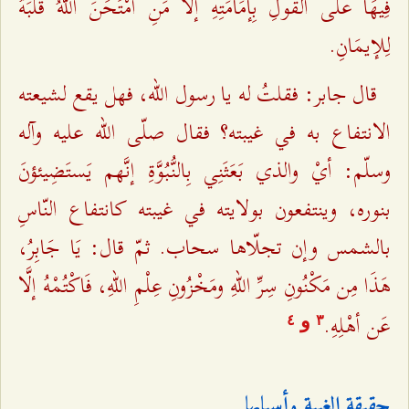
فِيهَا على الْقَولِ بِإمَامَتِهِ إلّا مَنِ امْتَحَنَ اللهُ قَلْبَهُ
لِلإيمَانِ.
قال جابر: فقلتُ له يا رسول الله، فهل يقع لشيعته
الانتفاع به في غيبته؟ فقال صلّى الله عليه وآله
وسلّم: أيْ والذي بَعَثَنِي بِالنُّبُوَّةِ إنَّهم يَستَضِيئؤنَ
بنوره، وينتفعون بولايته في غيبته كانتفاع النّاسِ
بالشمس وإن تجلّاها سحاب. ثمّ قال: يَا جَابِرُ،
هَذَا مِن مَكْنُونِ سِرِّ اللهِ ومَخْزُونِ عِلْمِ اللهِ، فَاكْتُمْهُ إلَّا
عَن أهْلِهِ.
و
٤
٣
حقيقة الغيبة وأسبابها