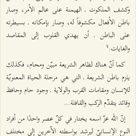
وكشف الملكوت ـ الهيمنة على عالم الأمر، وصار
باطن الأفعال مكشوفاً له، وصار بإمكانه ـ بسيطرته
على الباطن ـ أن يهدي القلوب إلى المقاصد
والغايات‌.
۱
كما أنّ هناك لظاهر الشريعة مبيّن ومحام، فكذلك
يلزم باطن الشريعة ـ التي هي مرحلة الحياة المعنويّة
للإنسان ومقامات القرب والولاية ـ وجود حام وحافظ
وقائد يتقدّم الركب والقافلة...
إنّ الله عزّ اسمه يختار في كلّ عصر واحدًا من أفراد
النوع الإنسانيّ ليرشد بواسطته الآخرين إلى مختلف