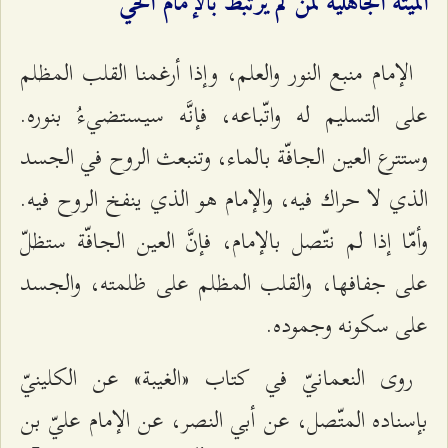
الميتة الجاهليّة لمن لم يرتبط بالإمام الحيّ
الإمام منبع النور والعلم، وإذا أرغمنا القلب المظلم
على التسليم له واتّباعه، فإنَّه سيـستضي‌ءُ بنوره.
وستترع العين الجافّة بالماء، وتنبعث الروح في الجسد
الذي لا حراك فيه، والإمام هو الذي ينفخ الروح فيه.
وأمّا إذا لم نتّصل بالإمام، فإنَّ العين الجافّة ستظلّ
على جفافها، والقلب المظلم على ظلمته، والجسد
على سكونه وجموده.
روى النعمانيّ في كتاب «الغيبة» عن الكلينيّ
بإسناده المتّصل، عن أبي النصر، عن الإمام عليّ بن