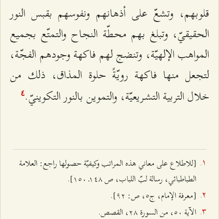
قلوبهم، وتشعّ على أذهانهم ونفوسهم بقبس النور
الحقيقيّ، وتبلغ بهم محطّة النجاح والتمتّع بجميع
المواهب الإلهيّة، وتنضج لهم فاكهة وجودهم الفجّة،
لتجعل منها فاكهة رويّةً حلوة المذاق، ذلك من
خلال التربية التشـريعيّة، والتموين بالنور التكوينيّ.
٤
[للاطلاع على معاني هذه المراتب وكيفيّة حصولها راجع: العلامة
الطباطبائي، رسالة لبّ اللباب، ص ۱٤۸ـ ۱٥۰].
[معرفة الإمام، ج‌٥، ص: ٩٢].
الآية ٥۰، من السورة ٢۸، القصص.