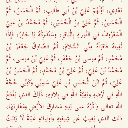
بَعْدِي، أوَّلُهُمْ عَلِيّ بْنُ أبي طَالِبٍ، ثُمَّ الْحَسَنُ، ثُمَّ
الْحُسَينُ، ثُمَّ عَلِيّ بنُ الْحُسَيْنِ، ثُمَّ مُحَمَّدُ بنُ عَلِيّ
الْمَعْرُوفُ في التَّوراةِ بِالْبَاقِرِ، وسَتُدْرِكُهُ يَا جَابِرُ، فَإذَا
لَقِيتَهُ فَاقرَأهُ مِنِّي السَّلامَ، ثُمَّ الصَّادِقُ جَعْفَرُ بْنُ
مُحَمَّدٍ، ثُمَّ موسى بْنُ جَعْفَرٍ، ثُمَّ عَلِيّ بْنُ‌ موسى، ثُمَّ
مُحَمَّدُ بْنُ عَلِيّ، ثُمَّ عَلِيّ بْنُ مُحَمَّدٍ، ثُمَّ الْحَسَنُ بْنُ
عَلِيّ، ثُمَّ ابْنُ الْحَسَنِ بْنِ عَلِيّ سَمِيِّي وكَنِيِّي حُجَّةُ
اللهِ في أرْضِهِ وبَقِيَّةُ اللهِ في بِلادِهِ، ذَلِكَ الذي يَفْتَحُ
الله تعالى ذِكْرُهُ على يَدِهِ مَشارِقَ الأرْضِ ومَغَارِبَهَا،
ذَلك الذي يَغيبُ عَن شِيعَتِهِ وأولِيائهِ غَيْبَةً لَا يَثبُتُ