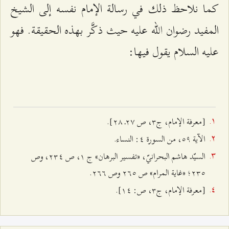
كما نلاحظ ذلك في رسالة الإمام نفسه إلى الشيخ
المفيد رضوان الله عليه حيث ذكَّر بهذه الحقيقة. فهو
عليه السلام يقول فيها:
[معرفة الإمام، ج٣، ص ٢۷ـ ٢۸].
الآية ٥٩، من السورة ٤: النساء.
السيّد هاشم البحرانيّ، «تفسير البرهان» ج ۱، ص ٢٣٤، وص
٢٣٥؛ «غاية المرام» ص ٢٦٥ وص ٢٦٦.
[معرفة الإمام، ج‌٣، ص: ۱٤].