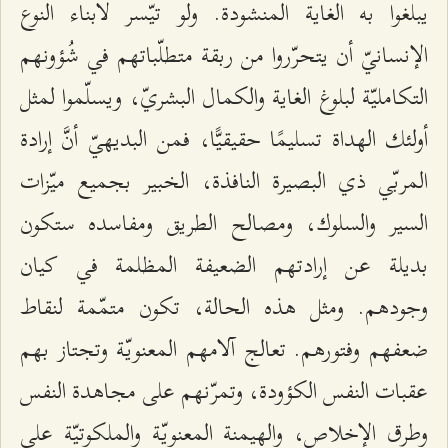
يبلغوا به الغاية المنشودة. ولو تيّسر لأبناء النوع
الإنسانيّ أن يتحرّروا من ربقة متطلّباتهم في شُؤونهم
التكامليّة لبلوغ الغاية والكمال البشريّ، ويسلّموا لمثل
أولئك الهداة تسليمًا حقيقيًّا، فمن البديهيّ أنَّ إرادة
المربّي ذي البصيرة النافذة، الخبير بجميع ميّزات
السير والسلوك، ومصالح الطريق ومفاسده ستكون
بديلة عن إرادتهم الضعيفة المظلمة في كيان
وجودهم. ومثل هذه الحالة، تكون متمّمة لنقاط
ضعفهم وفتورهم. تعالج آلامهم المعنويّة وتجتاز بهم
عقبات النفس الكؤودة، وتمرّنهم على مجاهدة النفس
وطرق الإخلاص، والهيمنة المعنويّة والملكوتيّة على