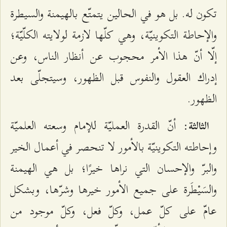
تكون له. بل هو في الحالين يتمتّع بالهيمنة والسيطرة
والإحاطة التكوينيّة، وهي كلّها لازمة لولايته الكلّيّة؛
إلّا أنّ هذا الأمر محجوب عن أنظار الناس، وعن
إدراك العقول والنفوس قبل الظهور، وسيتجلّى بعد
الظهور.
: أنّ القدرة العمليّة للإمام وسعته العلميّة
الثالثة
وإحاطته التكوينيّة بالأمور لا تنحصر في أعمال الخير
والبرّ والإحسان التي نراها خيرًا؛ بل هي الهيمنة
والسَيْطَرة على جميع الأمور خيرها وشرّها، وبشكل
عامّ على كلّ عمل، وكلّ فعل، وكلّ موجود من