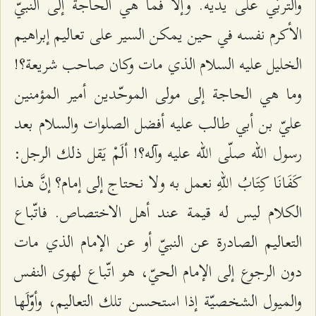
والتربّي على يديه. وإلّا فما هي الحاجة إلى النبيّ
الأكرم نفسه في حين يمكن السير على تعاليم إبراهيم
الخليل عليه السلام الذي مات وكان صاحب شريعة؟!
وما هي الحاجة إلى مولى الموحّدين أمير المؤمنين
عليّ بن أبي طالب عليه أفضل الصلوات والسلام بعد
رسول الله صلّى الله عليه وآله؟! ألَمْ يَقل ذلك الرجل:
كَفَانَا كِتَابُ اللهِ نعمل به ولا نحتاج إلى إمام؟ إنَّ هذا
الكلام ليس له قيمة عند أهل الاختصاص. فاتّباع
التعاليم الصادرة عن النبيّ أو عن الإمام الذي مات
دون الرجوع إلى الإمام الحيّ، هو اتّباع لهوى النفس
والميول الشخصيّة إذا استحسن تلك التعاليم، وأوّلَها