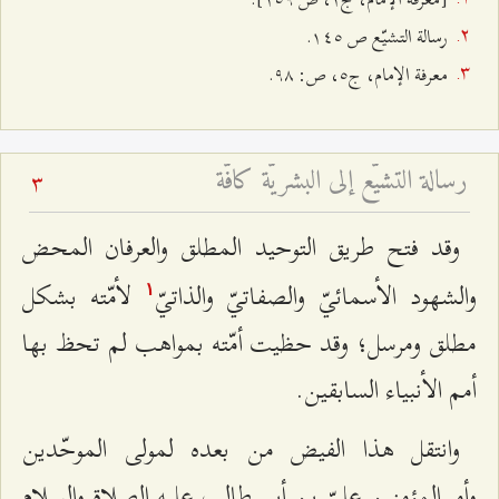
رسالة التشيّع ص ۱٤٥.
معرفة الإمام، ج‌٥، ص: ٩۸.
رسالة التشيّع إلى البشريّة كافّة
3
وقد فتح طريق التوحيد المطلق والعرفان المحض
والشهود الأسمائيّ والصفاتيّ والذاتيّ
لأمّته بشكل
۱
مطلق ومرسل؛ وقد حظيت أمّته بمواهب لم ‌تحظ بها
أمم الأنبياء السابقين.
وانتقل هذا الفيض من بعده لمولى الموحّدين
وأميرالمؤمنين عليّ بن أبي طالب عليه الصلاة والسلام