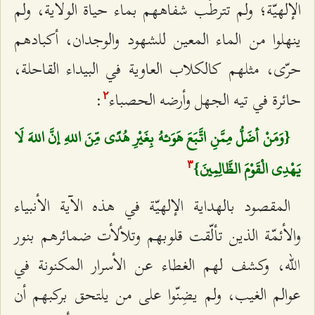
الإلهيّة؛ ولم تترطّب شفاههم بماء حياة الولاية، ولم‌
ينهلوا من الماء المعين للشهود والوجدان، أكبادهم
حرّى، مثلهم كالكلاب العاوية في البيداء القاحلة،
حائرة في تيه الجهل وأرضه الحصباء
:
٢
{وَمَنْ أضَلُّ مِمَّنِ اتَّبَعَ هَوَئهُ بِغَيْرِ هُدًى مِّنَ اللهِ إنَّ اللهَ لَا
يَهْدِي الْقَوْمَ الظَّالِمِينَ}
٣
المقصود بالهداية الإلهيّة في هذه الآية الأنبياء
والأئمّة الذين تألّقت قلوبهم وتلألأت ضمائرهم بنور
الله، وكشف لهم الغطاء عن الأسرار المكنونة في
عوالم الغيب، ولم يضِنّوا على من يلتحق بركبهم أن