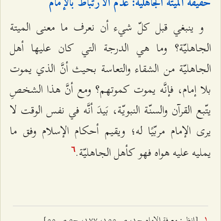
حقيقة الميتة الجاهليّة: عدم الارتباط بالإمام
و ينبغي قبل كلّ شي‌ء أن نعرف ما معنى الميتة
الجاهليّة؟ وما هي الدرجة التي كان عليها أهل
الجاهليّة من الشقاء والتعاسة بحيث أنَّ الذي يموت
بلا إمام، فإنَّه يموت كموتهم؟ ومع أنَّ هذا الشخصِ
يتّبع القرآن والسنّة النبويّة، بَيدَ أنَّه في نفس الوقت لا
يرى الإمام مربّيًا له؛ ويقيم أحكام الإسلام وفق ما
يمليه عليه هواه فهو كأهل الجاهليّة.
٦
[انظر: معرفة الإمام ج۱، ص ۱٥٥، ۱۷۷، ج٥ ص ٥٥].