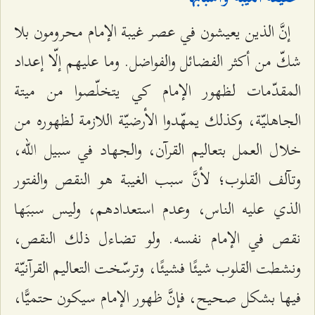
إنَّ الذين يعيشون في عصر غيبة الإمام محرومون بلا
شكّ من أكثر الفضائل والفواضل. وما عليهم إلّا إعداد
المقدّمات لظهور الإمام كي يتخلّصوا من ميتة
الجاهليّة، وكذلك يمهّدوا الأرضيّة اللازمة لظهوره من
خلال العمل بتعاليم القرآن، والجهاد في سبيل الله،
وتآلف القلوب؛ لأنَّ سبب الغيبة هو النقص والفتور
الذي عليه الناس، وعدم استعدادهم، وليس سببَها
نقص في الإمام نفسه. ولو تضاءل ذلك النقص،
ونشطت القلوب شيئًا فشيئًا، وترسّخت التعاليم القرآنيّة
فيها بشكل صحيح، فإنَّ ظهور الإمام سيكون حتميًّا،