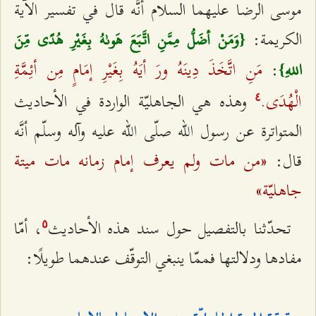
موسى الرضا عليهما السلام أنَّه قال في تفسير الآية
الكريمة:
{وَمَنْ أضَلُّ مِمَّنِ اتَّبَعَ هَوىٰهُ بِغَيْرِ هُدًى مِّنَ
مَنِ اتَّخَذَ دِينَهُ ورَ أيَهُ بِغَيْرِ إمَامٍ مِن أئِمَّةِ
:
اللهِ}
الْهُدَى.
وهذه هي الجاهليّة الواردة في‌ الأحاديث
٤
المتواترة عن رسول الله صلّى الله عليه وآله وسلّم أنَّه
«من مات ولم يعرف إمام زمانه مات ميتة
قال‌:
جاهليّة»
تحدّثنا بالتفصيل حول سند هذه الأحاديث
، أمّا
٥
مفادها ودلالتها فممّا ينبغي التوقّف عندهما طويلًا: