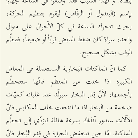
ببطء. و لهذا السبب فقد وضعوا في الساعة جهازاً
بإسم (البندول أو الرقّاص) ليقوم بتنظيم الحركة،
بحيث تتحرك الساعة في كلّ الأحوال على منوال
واحد، سواءً كان ضغط النابض قويّاً أو ضعيفاً، فتنظّم
الوقت بشكل صحيح.
كما انّ الماكنات البخارية المستعملة في المعامل
الكبيرة اذا خلت من المنظّم فانّها ستتحطّم
بأجمعها، لأنّ قِدر البخار سيولّد عند غليانه كميّات
ضخمة من البخار اذا ما اندفعت خلف المكابس فانّ
الآلات ستدور آنذاك بسرعة هائلة فتؤدّي إلى تحطّم
الماكنة. امّا حين تنخفض الحرارة في قِدر البُخار فانّ