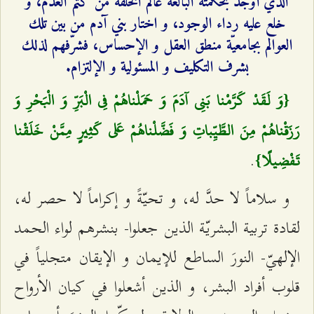
الذي أوجد بحكمته البالغة عالم الخلقة من كَتم العدم، و
خلع عليه رداء الوجود، و اختار بني آدم من بين تلك
العوالم بجامعيّة منطق العقل و الإحساس، فشرّفهم لذلك
بشرف التكليف و المسئولية و الإلتزام.
{وَ لَقَدْ كَرَّمْنا بَنِي آدَمَ وَ حَمَلْناهُمْ فِي الْبَرِّ وَ الْبَحْرِ وَ
رَزَقْناهُمْ مِنَ الطَّيِّباتِ وَ فَضَّلْناهُمْ عَلى‌ كَثِيرٍ مِمَّنْ خَلَقْنا
.
تَفْضِيلًا}
و سلاماً لا حدَّ له، و تحيّةً و إكراماً لا حصر له،
لقادة تربية البشريّة الذين جعلوا- بنشرهم لواء الحمد
الإلهيّ- النورَ الساطع للإيمان و الإيقان متجلياً في
قلوب أفراد البشر، و الذين أشعلوا في كيان الأرواح