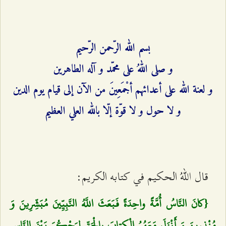
بسم الله الرّحمن الرّحيم‌
و صلى اللهُ على محمّد و آله الطاهرين‌
و لعنة الله على أعدائهم أجْمَعِينَ من الآن إلى قيام يوم الدين‌
و لا حول و لا قوّة إلّا بالله العلي العظيم‌
قال اللهُ الحكيم في كتابه الكريم:
{كانَ النَّاسُ أُمَّةً واحِدَةً فَبَعَثَ اللَّهُ النَّبِيِّينَ مُبَشِّرِينَ وَ
مُنْذِرِينَ وَ أَنْزَلَ مَعَهُمُ الْكِتابَ بِالْحَقِّ لِيَحْكُمَ بَيْنَ النَّاسِ