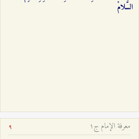
السَّلامْ‌
معرفة الإمام ج۱
9