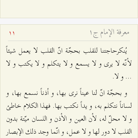
معرفة الإمام ج۱
11
يُنكرحاجتنا للقلب بحجّة انّ القلب لا يعمل شيئاً
لأنّه لا يرى و لا يسمع و لا يتكلم و لا يكتب و لا
... و لا.
و بحجّة انّ لنا عيناً نرى بها، و أذناً نسمع بها، و
لساناً نتكلم به، و يداً نكتب بها. فهذا الكلام خاطئ
و لا محلّ له، لأن العين و الأذن و اللسان ميّتة بدون
القلب لا دور لها و لا عمل، و انّما وجد ذلك الإبصار