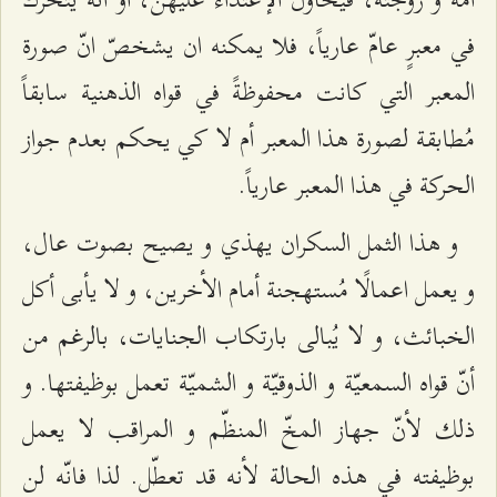
في معبرٍ عامّ عارياً، فلا يمكنه ان يشخصّ انّ صورة
المعبر التي كانت محفوظةً في قواه الذهنية سابقاً
مُطابقة لصورة هذا المعبر أم لا كي يحكم بعدم جواز
الحركة في هذا المعبر عارياً.
و هذا الثمل السكران يهذي و يصيح بصوت عال،
و يعمل اعمالًا مُستهجنة أمام الأخرين، و لا يأبى أكل
الخبائث، و لا يُبالى بارتكاب الجنايات، بالرغم من
أنّ قواه السمعيّة و الذوقيّة و الشميّة تعمل بوظيفتها. و
ذلك لأنّ جهاز المخّ المنظّم و المراقب لا يعمل
بوظيفته في هذه الحالة لأنه قد تعطّل. لذا فانّه لن