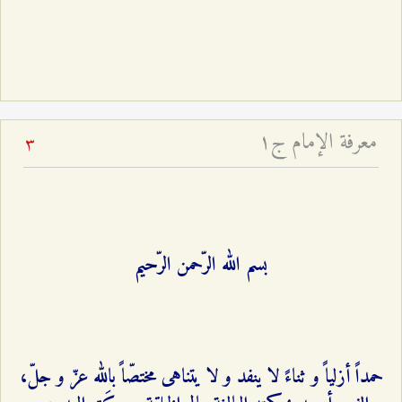
معرفة الإمام ج۱
3
بسم الله الرّحمن الرّحيم‌
حمداً أزلياً و ثناءً لا ينفد و لا يتناهى مختصّاً بالله عزّ و جلّ،