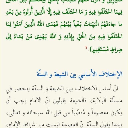
فِيمَا اخْتَلَفُوا فِيهِ وَ مَا اخْتَلَفَ فِيهِ إِلَّا الَّذِينَ أُوتُوهُ مِنْ بَعْدِ
ما جاءَتْهُمُ الْبَيِّناتُ بَغْياً بَيْنَهُمْ فَهَدَى اللَّهُ الَّذِينَ آمَنُوا لِمَا
اخْتَلَفُوا فِيهِ مِنَ الْحَقِّ بِإِذْنِهِ وَ اللَّهُ يَهْدِي مَنْ يَشاءُ إِلى‌
.
صِراطٍ مُسْتَقِيمٍ}‌
۱
الإختلاف الأساسي بين الشيعة و السنّة
انّ أساس الاختلاف بين الشيعة و السنّة ينحصر في
مسألة الولاية، فالشيعة يقولون انّ الامام يجب أن
يكون معصوماً و مُنصّباً من قبل الله سبحانه و تعالى،
بينما يقول السنّة انّ العصمة ليست من شرائط الإمام،