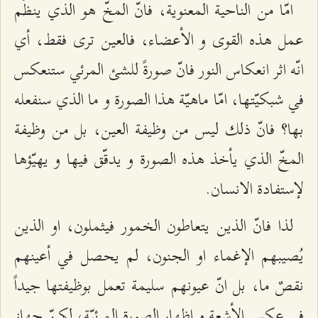
امّا من الناحية المعنوية، فانّ المخّ هو الذي ينظّم
عمل هذه القوى و الأعضاء، فالعين ترى فقط، أي
انّه اثر انعكاس النور فانّ صورةً للشئ المرئي ستنعكس
في شبكيّتها، امّا ماهيّة هذا الصورة و ما الذي سنفعله
بها؟ فانّ ذلك ليس من وظيفة العين، بل من وظيفة
المخّ الذي يأخذ هذه الصورة و يدقّق فيها و يهيّؤها
لإستفادة الانسان.
لذا فانّ الذين يتعاطون الخمور فيثملون، او الذين
يُصيبهم الإغماء او الجنون، لم يحصل في أعينهم
نقصٌ ما، بل انّ عيونهم سليمة تعمل بوظيفتها جيداً
في عكس الأشعة و إظهار الصورة المرئيّة، لكنّ جهاز