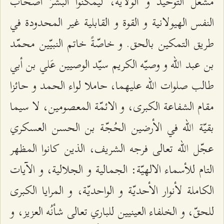
مشعل التوحيد و الولاية، ليمكّنوا البشرَ أصحاب
النفس الهيولانية و القوة و القابلية غير المحدودة في
طريق التمكين بالحق. و خاصّةً خاتم النبيّين محمّد
بن عبد الله و وصيّه الكريم سيّد الوصيين عَلي بن أبي
طالب صلوات الله عليهما، حاملا لواء الحمد و حائزا
مقام الشفاعة الكبرى، و الائمّة المعصومين، لا سيما
بقيّة الله في الأرضين الحُجّة بن الحسن العسكري
عجّل الله تعالى فرجه الشريف، الذين كانوا المظهر
التام للأسماء الالهيّة: الجمالية و الجلالية، و الآيات
الكاملة لأنوار الأحديّة و الواحديّة، و المرايا الكبرى
للحقّ، و الخلفاء العينيين للباري تعالى شأنُه العزيز، و