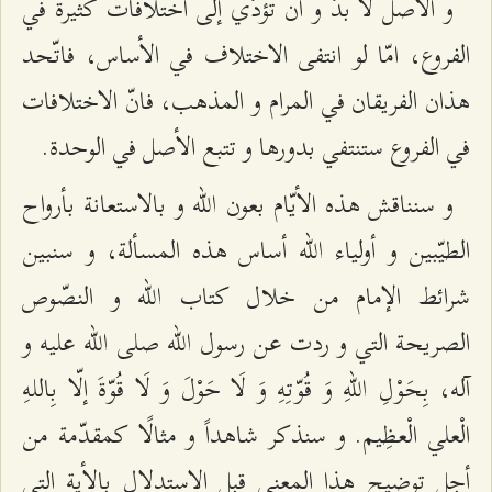
و الاصل لا بدّ و أن تؤدّي إلى اختلافات كثيرة في
الفروع، امّا لو انتفى الاختلاف في الأساس، فاتّحد
هذان الفريقان في المرام و المذهب، فانّ الاختلافات
في الفروع ستنتفي بدورها و تتبع الأصل في الوحدة.
و سنناقش هذه الأيّام بعون الله و بالاستعانة بأرواح
الطيّبين و أولياء الله أساس هذه المسألة، و سنبين
شرائط الإمام من خلال كتاب الله و النصّوص
الصريحة التي و ردت عن رسول الله صلى الله عليه و
آله، بِحَوْلِ اللهِ وَ قُوّتِهِ وَ لَا حَوْلَ وَ لَا قُوّةَ إلّا بِاللهِ
الْعلي الْعظِيم. و سنذكر شاهداً و مثالًا كمقدّمة من
أجل توضيح هذا المعنى قبل الاستدلال بالأية التي