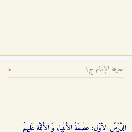
معرفة الإمام ج۱
7
الدَّرْسُ الأوّل: عِصْمَةُ الأَنبْيِاءِ وَ الأَئِمَّةِ عَليهِمُ