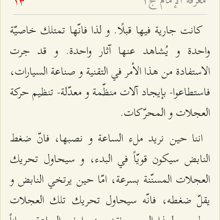
معرفة الإمام ج۱
13
كانت جارية فيها قبلًا. و لذا فانّها تمتلك خاصيّة
واحدة و يُشاهد عنها آثار واحدة. و قد جرت
الاستفادة من هذا الأمر في التقنية و صناعة السيارات،
فاستطاعوا- بإيجاد آلات منظّمة و معدّلة- تنظيم حركة
العجلات و المحرّكات.
اننا حين نريد مل‌ء الساعة و نصبها، فانّ ضغط
النابض سيكون قويّاً في البدء، و سيحاول تحريك
العجلات المسنّنة بسرعة، امّا حين يرتخي النابض و
يقلّ ضغطه، فانّه سيحاول تحريك تلك العجلات