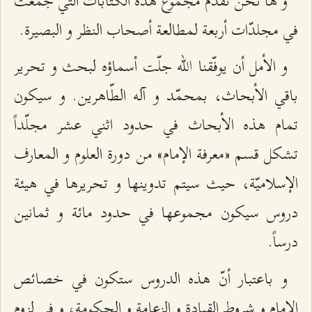
و ها نحن نقدّم مجموع هذه الكتابات التي جُمعت
في مجلدّات أربعة لمطالعة أصحاب النظر و البصيرة.
و الأمل أن يوفّقنا الله جلّت أسماؤه لبحث و تحرير
باقي الأبحاث، بمحمّد و آله الطّاهرين. و سيكون
تمام هذه الأبحاث في حدود اثني عشر مجلّداً
تشكل قسم «معرفة الإمام» من‌ دورة العلوم و المعارف
الإسلاميّة، حيث سيتم تدوينها و تحريرها في هيئة
دروس سيكون مجموعها في حدود مائة و ثمانين
درساً.
و باعتبار أنّ هذه الدروس ستكون في خصائص
الإمام و شروط القيادة و الزعامة و الحكومة، و في لزوم