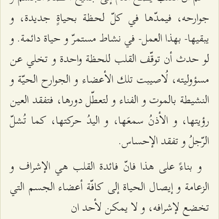
جوارحه، فيمدّها في كلّ لحظة بحياةٍ جديدة، و
يبقيها- بهذا العمل- في نشاط مستمرّ و حياة دائمة. و
لو حدث أن توقّف القلب للحظة واحدة و تخلي عن
مسؤوليته، لُاصيبت تلك الأعضاء و الجوارح الحيّة و
النشيطة بالموت و الفناء و لتعطّل دورها، فتفقد العين
رؤيتها، و الأذنُ سمعَها، و اليدُ حركتها، كما تُشلّ
الرّجلُ و تفقد الإحساس.
و بناءً على هذا فانّ فائدة القلب هي الإشراف و
الزعامة و إيصال الحياة إلى كافّة أعضاء الجسم التي
تخضع لإشرافه، و لا يمكن لأحد ان‌