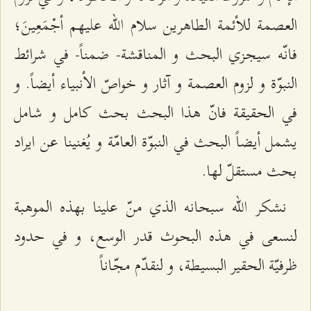
العصمة للأئمة الطاهرين سلام الله عليهم أجْمَعِينَ؛
فانّه سيجزي البحث و المناقشة- ضمناً- في شرائط
النبوّة و لزوم العصمة و آثار و خواصّ الأنبياء أيضاً. و
في الحقيقة فانّ هذا البحث بحث كامل و شامل
يشمل أيضاً البحث في النبوّة العامّة و يُغنينا عن ايراد
بحث مستقلّ لها.
نشكر الله سبحانه الذي منّ علينا بهذه الموهبة
لنسعى في هذه البحوث قدر الوسع، و في حدود
ظرفيّة الحقير البسيطة، و لنقدّم مجّاناً