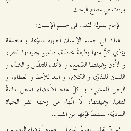
وردت في مطلع البحث.
الإمام بمنزلة القلب في جسم الإنسان:
هناك في جسم الإنسان أجهزة متنوّعة و مختلفة
يؤدّي كلُّ منها وظيفةً خاصّة، فالعين وظيفتها النظر،
و الأذن وظيفتها السّمع، و الأنف للتنفّس و الشمّ، و
اللسان للتذوّق و الكلام، و اليد للأخذ و العطاء، و
الرجل للمشي؛ و كلّ هذه الأعضاء تسعى دائبةً
لتنفيذ وظيفتها، الّا انّها- من وجهة نظر الحياة
الماديّة- تستمدّ قوّتها من القلب.
ثم انّ القلب يضخّ الدم إلى جميع أعضاء الجسم و