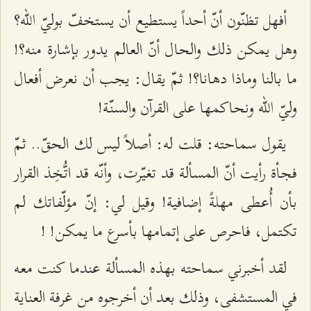
أفهل تظنّون أنّ أحداً يستطيع أن يستخفّ بوليّ الله؟
وهل يمكن ذلك والحال أنّ العالم يدور بإشارة منه؟!
ما بالنا وماذا دهانا؟! ثمّ يقال: يجب أن نعرض أفعال
وليّ الله ونحاكمها على القرآن والسنّة!
يقول سماحته: قلت له: أصلاً ليس لك الحقّ.. ثمّ
فجأة رأيت أنّ المسألة قد تغيّرت، وأنّه قد اتُّخِذ القرار
بأن أُعطى مهلةً إضافية! وقيل لي: إنّ مؤلّفاتك لم
تكتمل، فاحرص على إتمامها بأسرع ما يمكن! !
لقد أخبرني سماحته بهذه المسألة عندما كنت معه
في المستشفى، وذلك بعد أن أخرجوه من غرفة العناية