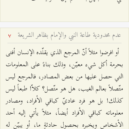
عدم محدودية طاعة النبي والإمام بظاهر الشريعة
7
أو افرضوا مثلاً أنّ المرجع الذي يقلّده الإنسان أفتى
بحرمة أكل شيء معيّن، وذلك بناءً على المعلومات
التي حصل عليها من بعض المصادر، فالمرجع ليس
متّصلاً بعالم الغيب، هل هو متّصل؟ كلاّ! طبعاً ليس
كذلك! بل هو فرد عاديّ كباقي الأفراد، ومصادر
معلوماته كباقي الأفراد أيضاً، مثلاً يأتي إليه أحد
الأشخاص ويخبره بحصول حادثةٍ ما، أو يبيّن له