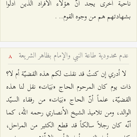
ناحية أخرى يجد أنّ هؤلاء الأفراد الذين أدلوا
بشهادتهم هم من وجوه القوم.. .
عدم محدودية طاعة النبي والإمام بظاهر الشريعة
8
لا أدري إن كنتُ قد نقلت لكم هذه القضيّة أم لا؟
ذات يوم كان المرحوم الحاج «بَيَات» نقل لنا هذه
القضيّة، علماً أنّ الحاج «بَيَات» من رفقاء السيّد
الوالد، ومن تلاميذ الشيخ الأنصاري رحمه الله، كما
أنّه كان رجلاً سالكاً قد قطع الكثير من المراحل،