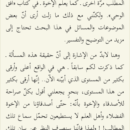
المطلب مرّة أخرى ـ كما يعلم الإخوة ـ في كتاب «أفق
الوحي». ولكنّني مع ذلك ما زلت أرى أنّ بعض
الموضوعات والمسائل في هذا البحث تحتاج إلى
مزيد من التوضيح والتفسير.
وهنا لابدّ من الإشارة إلى أنّ حقيقة هذه المسألة ـ
كما ذكرت لكم سابقاً ـ هي في الواقع أعلى وأرقى
بكثير من المستوى الذي أبيّنه الآن.. إنّها أرقى بكثير
من هذا المستوى، بنحوٍ يجعلني أقول بكلّ صراحة
للأصدقاء والإخوة بأنّه: حتّى أصدقاؤنا من الإخوة
الفضلاء وأهل العلم لا يستطيعون تحمّل سماع تلك
المطالب! ! ولهذا فإنّنا سنصرف النظر عن بيان تلك