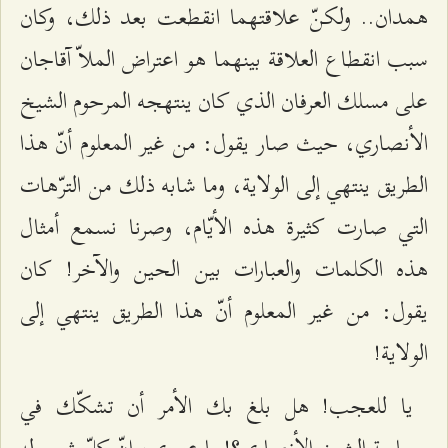
همدان.. ولكنّ علاقتهما انقطعت بعد ذلك، وكان
سبب انقطاع العلاقة بينهما هو اعتراض الملاّ آقاجان
على مسلك العرفان الذي كان ينتهجه المرحوم الشيخ
الأنصاري، حيث صار يقول: من غير المعلوم أنّ هذا
الطريق ينتهي إلى الولاية، وما شابه ذلك من الترّهات
التي صارت كثيرة هذه الأيّام، وصرنا نسمع أمثال
هذه الكلمات والعبارات بين الحين والآخر! كان
يقول: من غير المعلوم أنّ هذا الطريق ينتهي إلى
الولاية!
يا للعجب! هل بلغ بك الأمر أن تشكّك في
سماحة الشيخ الأنصاري؟! يا عزيزي، إنّ كلّ شيء له