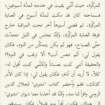
المركّزة، حيث أنّني بقيت في خدمته لمدّة أسبوعين؛
فسماحته كان قد مكث لمدّة أسبوع في العناية
المركّزة، ثم قضى أسبوعاً آخر تحت المراقبة خارج
غرفة العناية المركّزة، وكنّا نجلس في الليل نتحدّث
حتّى الصباح، فهو لم يكن يتمكّن من النوم، فكان
يقول لي: ألم تنعس أنت؟ ألا ترغب في النوم؟!
والحقيقة أنني كنت نعساناً ولكنّني كنت أقول له:
كلاّ، لا أريد أن أنام، فكان يقول لي: إذا كان الأمر
كذلك، فقم وأحضر كتاب "مثنوي" لجلال الدين
الرومي واقرأ لنا منه، وكنّا قد أخذنا معنا ديوان "مثنوي"
إلى هناك، فكنت أقرأ منه قليلاً، فكان يستوقفني