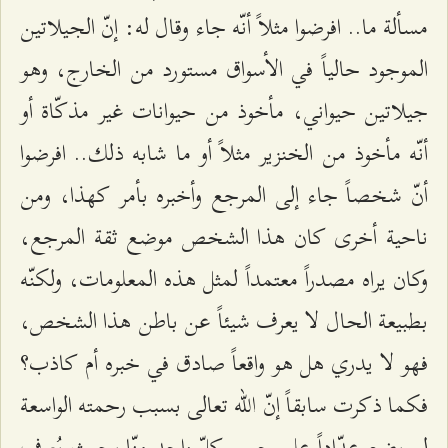
مسألة ما.. افرضوا مثلاً أنّه جاء وقال له: إنّ الجيلاتين
الموجود حالياً في الأسواق مستورد من الخارج، وهو
جيلاتين حيواني، مأخوذ من حيوانات غير مذكّاة أو
أنّه مأخوذ من الخنزير مثلاً أو ما شابه ذلك.. افرضوا
أنّ شخصاً جاء إلى المرجع وأخبره بأمر كهذا، ومن
ناحية أخرى كان هذا الشخص موضع ثقة المرجع،
وكان يراه مصدراً معتمداً لمثل هذه المعلومات، ولكنّه
بطبيعة الحال لا يعرف شيئاً عن باطن هذا الشخص،
فهو لا يدري هل هو واقعاً صادق في خبره أم كاذب؟
فكما ذكرت سابقاً إنّ الله تعالى بسبب رحمته الواسعة
لم يضع عدّاداً على جبين كلّ واحد منّا بحيث يُعرف