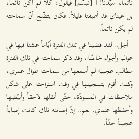
نائماً، سيّدنا! ! [تبسّم] فيقول: كلاّ لم أكن نائماً،
بل عيناي قد أطبقتا قليلاً. فكان يتضّح أنّ سماحته
لم يكن نائماً.
أجل.. لقد قضينا في تلك الفترة أيّاماً عشنا فيها في
عوالم وأجواء خاصّة، وقد ذكر سماحته في تلك الفترة
مطالب عجيبة لم أسمعها من سماحته طوال عمري،
وكنت أقوم بتسجيلها في وقت استراحته على شكل
ملاحظات في المسودّة، حتّى أنقلها لاحقاً وأبيّضها
وأحفظها عندي. نعم.. إنّ إصابته تلك كانت إصابةً
عجيبةً جدّاً.