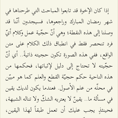
إذا كان الإخوة قد تابعوا المباحث التي طرحناها في
شهر رمضان المبارك وراجعوها، فسيجدون أنّنا قد
وصلنا إلى هذه النقطة؛ وهي أنّ حجّية عمل وكلام أيّ
فرد تنحصر فقط في انطباق ذلك الكلام على متن
الواقع، ففي هذه الصورة تكون حجيته ذاتيةً.. أي أنّ
حجّيته لا تحتاج إلى دليل لإثباتها، فحكمها من
هذه الناحية حكم حجيّة القطع والعلم كما هو مبيّن
في محلّه من علم الأصول. فعندما يكون لديك يقين
في مسألة ما.. يقينٌ لا يعتريه الشكّ ولا تناله الشبهة،
فحينئذٍ يجب عليك أن تعمل طبقاً لهذا اليقين،