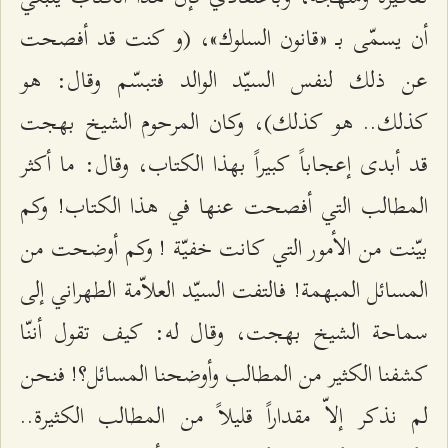
أن يسمّى بـ «قانون السلوك»، (و كنت قد أفصحت
عن ذلك لنفس السيّد الوالد فتبسّم وقال: هو
كذلك.. هو كذلك)، وكان المرحوم الشيخ بهجت
قد أبدى إعجاباً كبيراً بهذا الكتاب، وقال: ما أكثر
المطالب التي أفصحت عنها في هذا الكتاب! وكم
بيّنت من الأمور التي كانت خفيّة ! وكم أوضحت من
المسائل المبهمة! فالتفت السيّد العلاّمة الطهراني إلى
سماحة الشيخ بهجت، وقال له: كيف تقول أننّا
كشفنا الكثير من المطالب وأوضحنا المسائل؟! فنحن
لم نذكر إلاّ مقداراً قليلاً من المطالب الكثيرة..