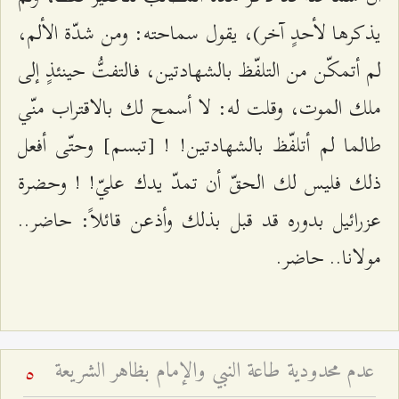
يذكرها لأحدٍ آخر)، يقول سماحته: ومن شدّة الألم،
لم أتمكّن من التلفّظ بالشهادتين، فالتفتُّ حينئذٍ إلى
ملك الموت، وقلت له: لا أسمح لك بالاقتراب منّي
طالما لم أتلفّظ بالشهادتين! ! [تبسم] وحتّى أفعل
ذلك فليس لك الحقّ أن تمدّ يدك عليّ! ! وحضرة
عزرائيل بدوره قد قبل بذلك وأذعن قائلاً: حاضر..
مولانا.. حاضر.
عدم محدودية طاعة النبي والإمام بظاهر الشريعة
5