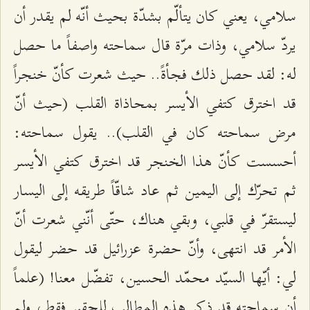
سلامي، يعني كان يتألّم بشدّة بحيث أنّه لم يقدر أن
يردّ سلامي، وذات مرّة قال سماحته واصفاً ما حصل
له: لقد حصل ذلك فجأةً.. حيث شعرت كأنّ خنجراً
قد اخترق كتفي الأيسر بمحاذاة القلب (حيث أنّ
مرض سماحته كان في القلب).. يقول سماحته:
أحسست كأنّ هذا الخنجر قد اخترق كتفي الأيسر
ثم تحرّك إلى اليمين ثم عاد شاقّاً طريقه إلى اليسار
ليستقرّ في قلبي، وبقي هناك، حتّى أنّني شعرت أنّ
الأمر قد انتهى، وأنّ حضرة عزرائيل قد حضر ليقول
لي: أيّها السيّد محمّد الحسين، تفضّل معنا! (علماً
أن سماحته قد ذكر هذه المطالب للحقير فقط، ولم