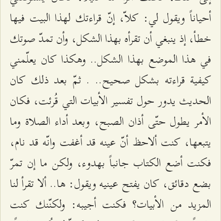
أحياناً ويقول لي: كلاّ، إنّ قراءتك لهذا البيت فيها
خطأ، إذ ينبغي أن تقرأه بهذا الشكل، وأن تمدّ صوتك
في هذا الموضع بهذا الشكل.. وهكذا كان يعلّمني
كيفية قراءته بشكل صحيح.. . ثمّ بعد ذلك كان
الحديث يدور حول تفسير الأبيات التي قُرئت، فكان
الأمر يطول حتّى أذان الصبح، وبعد أداء الصلاة وما
يتبعها، كنت ألاحظ أنّ عينه قد أغفت وانّه قد نام،
فكنت أضع الكتاب جانباً بهدوء، ولكن ما إن تمرّ
بضع دقائق، كان يفتح عينيه ويقول: ها.. ألا تقرأ لنا
المزيد من الأبيات؟ فكنت أجيبه: ولكنّنك كنت