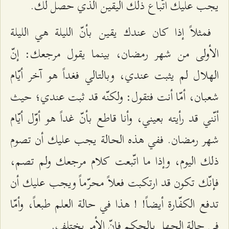
يجب عليك اتّباع ذلك اليقين الذي حصل لك.
فمثلاً إذا كان عندك يقين بأنّ الليلة هي الليلة
الأولى من شهر رمضان، بينما يقول مرجعك: إنّ
الهلال لم يثبت عندي، وبالتالي فغداً هو آخر أيّام
شعبان، أمّا أنت فتقول: ولكنّه قد ثبت عندي؛ حيث
أنّني قد رأيته بعيني، وأنا قاطع بأنّ غداً هو أوّل أيّام
شهر رمضان. ففي هذه الحالة يجب عليك أن تصوم
ذلك اليوم، وإذا ما اتّبعت كلام مرجعك ولم تصم،
فإنّك تكون قد ارتكبت فعلاً محرّماً ويجب عليك أن
تدفع الكفّارة أيضاً! ! هذا في حالة العلم طبعاً، وأمّا
في حالة الجهل بالحكم فإنّ الأمر يختلف.