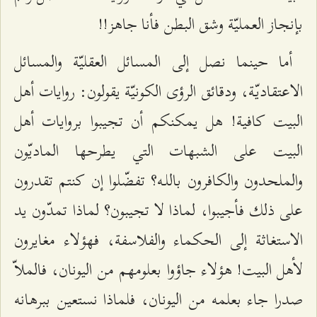
بإنجاز العمليّة وشق البطن فأنا جاهز!!
أما حينما نصل إلى المسائل العقليّة والمسائل
الاعتقاديّة، ودقائق الرؤى الكونيّة يقولون: روايات أهل
البيت كافية! هل يمكنكم أن تجيبوا بروايات أهل
البيت على الشبهات التي يطرحها الماديّون
والملحدون والكافرون باللـه؟ تفضّلوا إن كنتم تقدرون
على ذلك فأجيبوا، لماذا لا تجيبون؟ لماذا تمدّون يد
الاستغاثة إلى الحكماء والفلاسفة، فهؤلاء مغايرون
لأهل البيت! هؤلاء جاؤوا بعلومهم من اليونان، فالملاّ
صدرا جاء بعلمه من اليونان، فلماذا نستعين ببرهانه