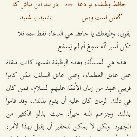
حافظ وظيفهء تو دعا
***
در بند اين نباش كه
گفتن است وبس
نشنيد يا شنيد
يقول: وظيفتك يا حافظ هي الدعاء فقط *** فلا
تكن أسير أنّه سمِعَ أم لم يَسمَع
هذه هي المسألة، وهذه الوظيفة نفسها كانت ملقاة
على عاتق العظماء، وعلى عاتق السلف ممّن كانوا
قريبي عهد من زمان الأئمّة عليهم السلام، فمن كان
في ذلك الزمان كان عليه أن يقوم بذلك، وقد قاموا
بذلك وجزاهم اللـه خيراً، حيث بذلوا الكثير من
الجهود. ولكن لا يمكن للحقير أن يقبل بهذا الأمر،