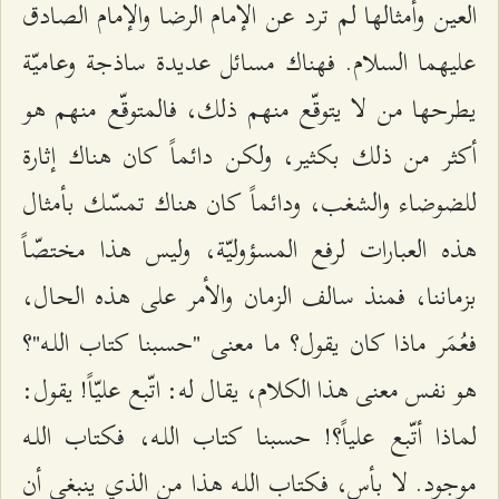
العين وأمثالها لم ترد عن الإمام الرضا والإمام الصادق
عليهما السلام. فهناك مسائل عديدة ساذجة وعاميّة
يطرحها من لا يتوقّع منهم ذلك، فالمتوقّع منهم هو
أكثر من ذلك بكثير، ولكن دائماً كان هناك إثارة
للضوضاء والشغب، ودائماً كان هناك تمسّك بأمثال
هذه العبارات لرفع المسؤوليّة، وليس هذا مختصّاً
بزماننا، فمنذ سالف الزمان والأمر على هذه الحال،
فعُمَر ماذا كان يقول؟ ما معنى "حسبنا كتاب اللـه"؟
هو نفس معنى هذا الكلام، يقال له: اتّبع عليّاً! يقول:
لماذا أتّبع علياً؟! حسبنا كتاب اللـه، فكتاب اللـه
موجود. لا بأس، فكتاب اللـه هذا من الذي ينبغي أن