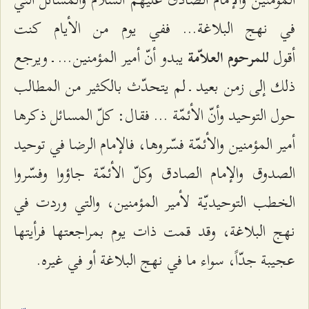
في نهج البلاغة... ففي يوم من الأيام كنت
أقول
يبدو أنّ أمير المؤمنين... ـ ويرجع
للمرحوم العلاّمة
ذلك إلى زمن بعيد ـ لم يتحدّث بالكثير من المطالب
حول التوحيد وأنّ الأئمّة ... فقال: كلّ المسائل ذكرها
أمير المؤمنين والأئمّة فسّروها، فالإمام الرضا في توحيد
الصدوق والإمام الصادق وكلّ الأئمّة جاؤوا وفسّروا
الخطب التوحيديّة لأمير المؤمنين، والتي وردت في
نهج البلاغة، وقد قمت ذات يوم بمراجعتها فرأيتها
عجيبة جدّاً، سواء ما في نهج البلاغة أو في غيره.