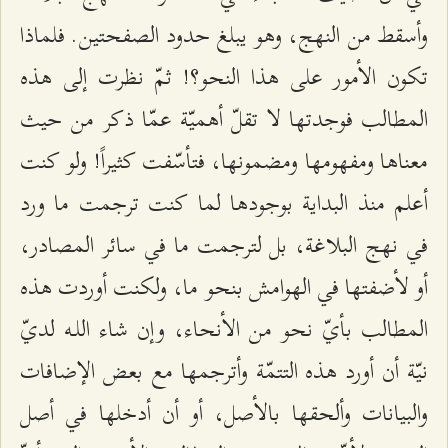
وأسقط من النهج، وهو يبلغ حدود الصفحتين. فلماذا
تكون الأمور على هذا النحو؟! ثمّ نظرت إلى هذه
المطالب فوجدتها لا تقلّ أهميّة عمّا ذكر من حيث
معناها ومفهومها ومضمونها، فتأسّفت كثيراً! ولو كنت
أعلم منذ البداية بوجودها لما كنت ترجمت ما ورد
في نهج البلاغة، بل لترجمت ما في سائر المصادر،
أو لأضفتها في الهوامش بنحو ما، ولكنت أوردت هذه
المطالب بأيّ نحو من الأنحاء، وإن شاء اللـه لديّ
نيّة أن أورد هذه التتمّة وأترجمها مع بعض الإضافات
والبيانات وألحقها بالأصل، أو أن أدخلها في أصل