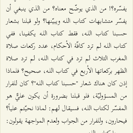
يفسّره؟! من الذي يوضّح معناه؟ من الذي ينبغي أن
يفسّر متشابهات كتاب اللـه ويبيّنها؟ ولو قبلنا بشعار
حسبنا كتاب اللـه، فقط كتاب اللـه يكفينا، ففي
كتاب اللـه لم ترد كافّة الأحكام، عدد ركعات صلاة
المغرب الثلاث لم ترد في كتاب اللـه، لم ترد صلاة
الظهر بركعاتها الأربع في كتاب اللـه، صحيح؟ فلماذا
إذن كان هناك شعار "حسبنا كتاب اللـه"؟ كان للفرار
من المسؤوليّة، فلو قبلنا بضرورة أن يكون عليٌّ هو
المفسّر لكتاب اللـه، فسيقال لهم: لماذا نحيّتم علياً؟
فيحارون، وللفرار من الجواب ولعدم المواجهة يقولون: