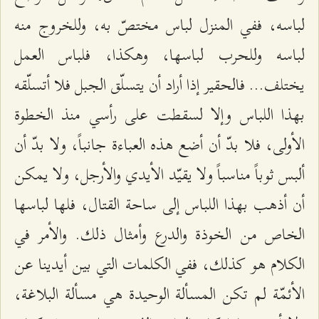
لباسه، ففي المنزل لباس مختصّ به، وللخروج منه
لباسه وللحرب لباسها، وهكذا، فلباس العمل
يختلف... فالحقير إذا أراد أن يتسلّق الجبل فلا أتسلّقه
بهذا اللباس وإلا لسقطت على رأسي منذ الخطوة
الأولى، فلا بدّ أن أضع هذه العباءة جانباً، ولا بدّ أن
ألبس ثوباً مناسباً ولا يقيّد الأيدي والأرجل، ولا يمكن
أن أذهب بهذا اللباس إلى ساحة القتال، فلها لباسها
الخاص من الخوذة والدرع وأمثال ذلك. والأمر في
الكلام هو كذلك، ففي الكلمات التي بين أيدينا عن
الأئمّة لم تكن المسألة الوحيدة هي مسألة البلاغة،