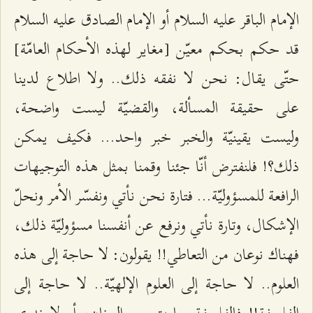
الإمام الباقر عليه السلام أو الإمام الصادق عليه السلام
قد حكم بحكم معيّن [مغاير لهذه الأحكام العامّة]
حتّى يقال: نحن لا نفقه ذلك.. ولا اطلاع لدينا
على حقيقة المسألة، والقضيّة ليست واضحة،
وليست يقينيّة والخبر خبر واحد... فكيف يمكن
ذلك؟! فلنفترض أنّا جئنا وقمنا بمثل هذه التوجيهات
الرافعة للمسؤوليّة... فتارة نحن نأتي ونفسّر الأمر ونحلّ
الإشكال، وتارة نأتي ونرفع عن أنفسنا مسؤوليّة ذلك،
فهناك نوعان من التعاطي!! يقولون: لا حاجة إلى هذه
العلوم.. لا حاجة إلى العلوم الإلهيّة.. لا حاجة إلى