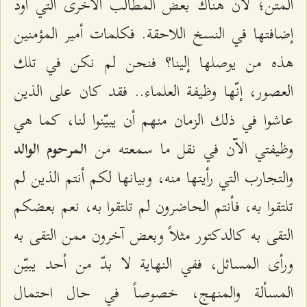
المتن؛ لأنّ هناك بعض المطالب الأخرى التي أودّ
إضافتها في النسخ اللاحقة. فكلمات أمير المؤمنين
هذه من يوصلها إلينا؟ فنحن لم نكن في تلك
العصور، إنّها وظيفة العلماء.. فقد كان على الذين
عاشوا في ذلك الزمان منهم أن يبيّنوا لنا، كما هي
وظيفتي الآن في نقل ما سمعته من
المرحوم الوالد
والتجارب التي رأيتها منه، وبيانها لكم أنتم الذين لم
تلتقوا به، فأنتم الحاضرون لم تلتقوا به، نعم بعضكم
التقى به كالدكتور مثلاً وبعض آخرون ممن التقى به
ورأى المسائل، ففي النهاية لا بدّ من أحد يبيّن
المسألة والمنهج، خصوصاً في حال احتمال