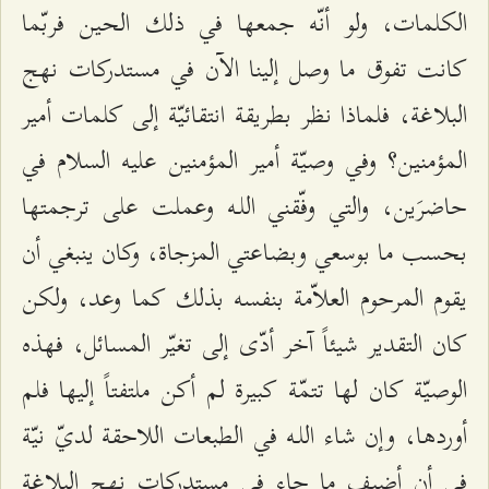
الكلمات، ولو أنّه جمعها في ذلك الحين فربّما
كانت تفوق ما وصل إلينا الآن في مستدركات نهج
البلاغة، فلماذا نظر بطريقة انتقائيّة إلى كلمات أمير
المؤمنين؟ وفي وصيّة أمير المؤمنين عليه السلام في
حاضرَين، والتي وفّقني اللـه وعملت على ترجمتها
بحسب ما بوسعي وبضاعتي المزجاة، وكان ينبغي أن
يقوم المرحوم العلاّمة بنفسه بذلك كما وعد، ولكن
كان التقدير شيئاً آخر أدّى إلى تغيّر المسائل، فهذه
الوصيّة كان لها تتمّة كبيرة لم أكن ملتفتاً إليها فلم
أوردها، وإن شاء اللـه في الطبعات اللاحقة لديّ نيّة
في أن أضيف ما جاء في مستدركات نهج البلاغة