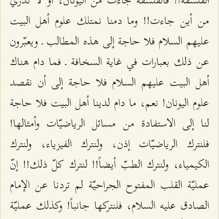
الفلسفة!! فالفلسفة جاءت من اليونان، أو لا ندري
من أين جاءت!! وما دمنا نمتلك علوم أهل البيت
عليهم السلام فلا حاجة إلى هذه المطالب ـ ويعبّرون
عن ذلك بعبارات في غاية السخافة ـ فما دام هناك
أهل البيت عليهم السلام فلا حاجة إلى أن نقصد
علوم اليونان! نعم، ما دام لدينا أهل البيت فلا حاجة
لنا إلى الاستفادة من مسائل الرياضيّات وأمثالها!
فلنترك الرياضيّات إذن، ولنترك الفيزياء، ولنترك
الكيمياء، ولنترك الطبّ أيضاً!! لنترك كلّ ذلك!! إنّ
عمليّة القلب المفتوح الجراحيّة لم تردنا عن الإمام
الصادق عليه السلام، فلنتركها جانباً! وكذلك عمليّة