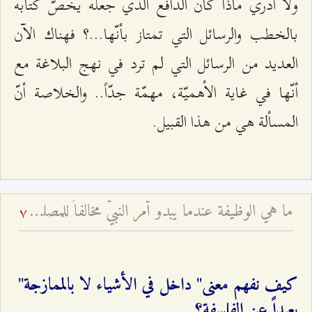
ولا أدري ماذا كان الدافع الذي جعله يخصّ كتابه
بالخطب والرسائل التي تمتاز بأنّها...؟ فهناك الآن
العديد من الرسائل التي لم ترد في نهج البلاغة مع
أنّها في غاية الأهميّة، مهمّة جدّاً.. والخلاصة أنّ
المسألة هي من هذا القبيل.
ما هي الوظيفة عندما يبدو أمر النبيّ مخالفاً للمصلحة؟
7
كيف نفهم معنى" داخل في الأشياء لا بالممازجة"
بعيداً عن الفلسفة؟