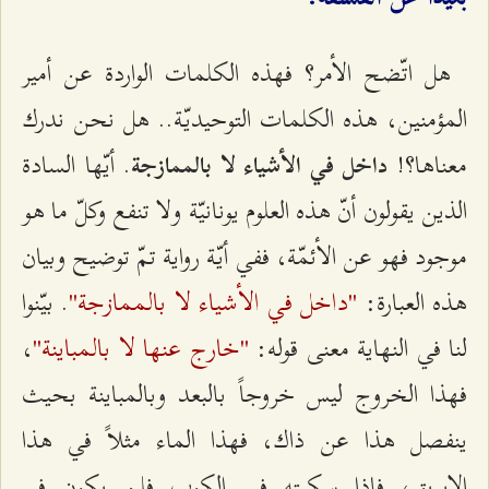
هل اتّضح الأمر؟ فهذه الكلمات الواردة عن أمير
المؤمنين، هذه الكلمات التوحيديّة.. هل نحن ندرك
معناها؟!
. أيّها السادة
داخل في الأشياء لا بالممازجة
الذين يقولون أنّ هذه العلوم يونانيّة ولا تنفع وكلّ ما هو
موجود فهو عن الأئمّة، ففي أيّة رواية تمّ توضيح وبيان
"داخل في الأشياء لا بالممازجة"
هذه العبارة:
. بيّنوا
"خارج عنها لا بالمباينة"
لنا في النهاية معنى قوله:
،
فهذا الخروج ليس خروجاً بالبعد وبالمباينة بحيث
ينفصل هذا عن ذاك، فهذا الماء مثلاً في هذا
الإبريق، فإذا سكبته في الكوب فلن يكون في