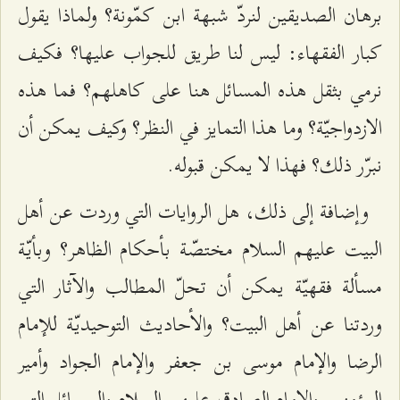
برهان الصديقين لنردّ شبهة ابن كمّونة؟ ولماذا يقول
كبار الفقهاء: ليس لنا طريق للجواب عليها؟ فكيف
نرمي بثقل هذه المسائل هنا على كاهلهم؟ فما هذه
الازدواجيّة؟ وما هذا التمايز في النظر؟ وكيف يمكن أن
نبرّر ذلك؟ فهذا لا يمكن قبوله.
وإضافة إلى ذلك، هل الروايات التي وردت عن أهل
البيت عليهم السلام مختصّة بأحكام الظاهر؟ وبأيّة
مسألة فقهيّة يمكن أن تحلّ المطالب والآثار التي
وردتنا عن أهل البيت؟ والأحاديث التوحيديّة للإمام
الرضا والإمام موسى بن جعفر والإمام الجواد وأمير
المؤمنين والإمام الصادق عليهم السلام والمسائل التي