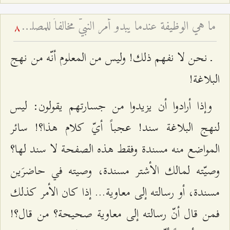
ما هي الوظيفة عندما يبدو أمر النبيّ مخالفاً للمصلحة؟
8
ـ نحن لا نفهم ذلك! وليس من المعلوم أنّه من نهج
البلاغة!
وإذا أرادوا أن يزيدوا من جسارتهم يقولون: ليس
لنهج البلاغة سند! عجباً أيّ كلام هذا؟! سائر
المواضع منه مسندة وفقط هذه الصفحة لا سند لها؟
وصيّته لمالك الأشتر مسندة، وصيته في حاضرَين
مسندة، أو رسالته إلى معاوية... إذا كان الأمر كذلك
فمن قال أنّ رسالته إلى معاوية صحيحة؟ من قال؟!